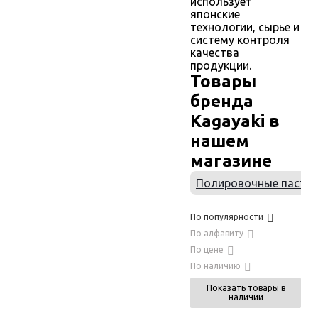
использует
японские
технологии, сырье и
систему контроля
качества
продукции.
Товары
бренда
Kagayaki в
нашем
магазине
Полировочные пасты
По популярности
По алфавиту
По цене
По наличию
Показать товары в
наличии