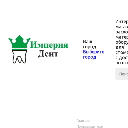
Интер
мага
расх
мате
Ваш
обор
город
для
Выберите
стом
город
с дос
по вс
КАТАЛОГ
Главная
-
Производители