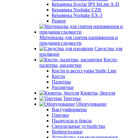
Керамика Ivoclar IPS InLine A-D
Керамика Noritake CZR
Керамика Noritake EX-3
Разное
Материалы для снятия напряжения и
придания гладкости
Средства для
изоляции
Кисти,
палитры, расцветки
Кисти и аксессуары Smile Line
Кисти
Палитры
Расцветки
Кюветы, бюгеля
Трегеры
Оборудование
Вакуумформеры
Горелки
Пылесосы и боксы
Сверлильные устройства
Вибростолики
Устройства для моделирования