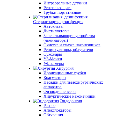
Интраоральные датчики
Рентген-защита
Трубки портативные
Стерилизация, дезинфекция
Автоклавы
Дистилляторы
Запечатывающие устройства
(ламинаторы)
Очистка и смазка наконечников
Рециркуляторы, облучатели
Сухожары
УЗ-Мойки
УФ-камеры
Хирургия
Ирригационные трубки
Коагуляторы
Насадки для пьезохирургических
аппаратов
Физиодиспенсеры
Хирургические наконечники
Эндодонтия
Разное
Апекслокаторы
Обтурация