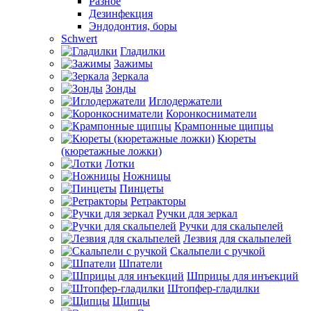
Разное
Дезинфекция
Эндодонтия, боры
Schwert
Гладилки
Зажимы
Зеркала
Зонды
Иглодержатели
Коронкосниматели
Крампонные щипцы
Кюреты
(кюретажные ложки)
Лотки
Ножницы
Пинцеты
Ретракторы
Ручки для зеркал
Ручки для скальпелей
Лезвия для скальпелей
Скальпели с ручкой
Шпатели
Шприцы для инъекций
Штопфер-гладилки
Щипцы