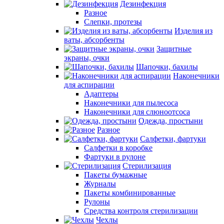
Дезинфекция
Разное
Слепки, протезы
Изделия из
ваты, абсорбенты
Защитные
экраны, очки
Шапочки, бахилы
Наконечники
для аспирации
Адаптеры
Наконечники для пылесоса
Наконечники для слюноотсоса
Одежда, простыни
Разное
Салфетки, фартуки
Салфетки в коробке
Фартуки в рулоне
Стерилизация
Пакеты бумажные
Журналы
Пакеты комбинированные
Рулоны
Средства контроля стерилизации
Чехлы