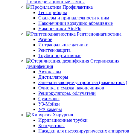
Полимеризационные лампы
Профилактика
Тест-приборы
Скалеры и принадлежности к ним
Наконечники воздушно-абразивные
Наконечники Air-Flo
Рентгенодиагностика
Разное
Интраоральные датчики
Рентген-защита
Трубки портативные
Стерилизация,
дезинфекция
Автоклавы
Дистилляторы
Запечатывающие устройства (ламинаторы)
Очистка и смазка наконечников
Рециркуляторы, облучатели
Сухожары
УЗ-Мойки
УФ-камеры
Хирургия
Ирригационные трубки
Коагуляторы
Насадки для пьезохирургических аппаратов