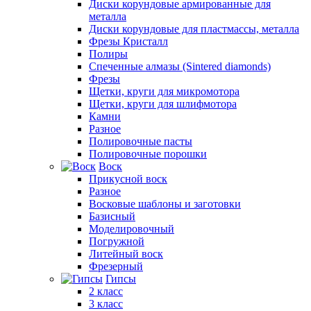
Диски корундовые армированные для
металла
Диски корундовые для пластмассы, металла
Фрезы Кристалл
Полиры
Спеченные алмазы (Sintered diamonds)
Фрезы
Щетки, круги для микромотора
Щетки, круги для шлифмотора
Камни
Разное
Полировочные пасты
Полировочные порошки
Воск
Прикусной воск
Разное
Восковые шаблоны и заготовки
Базисный
Моделировочный
Погружной
Литейный воск
Фрезерный
Гипсы
2 класс
3 класс