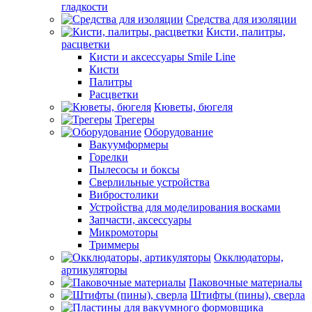
гладкости
Средства для изоляции
Кисти, палитры,
расцветки
Кисти и аксессуары Smile Line
Кисти
Палитры
Расцветки
Кюветы, бюгеля
Трегеры
Оборудование
Вакуумформеры
Горелки
Пылесосы и боксы
Сверлильные устройства
Вибростолики
Устройства для моделирования восками
Запчасти, аксессуары
Микромоторы
Триммеры
Окклюдаторы,
артикуляторы
Паковочные материалы
Штифты (пины), сверла