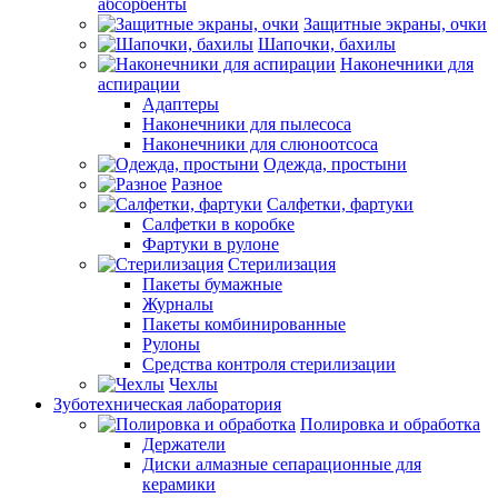
абсорбенты
Защитные экраны, очки
Шапочки, бахилы
Наконечники для
аспирации
Адаптеры
Наконечники для пылесоса
Наконечники для слюноотсоса
Одежда, простыни
Разное
Салфетки, фартуки
Салфетки в коробке
Фартуки в рулоне
Стерилизация
Пакеты бумажные
Журналы
Пакеты комбинированные
Рулоны
Средства контроля стерилизации
Чехлы
Зуботехническая лаборатория
Полировка и обработка
Держатели
Диски алмазные сепарационные для
керамики