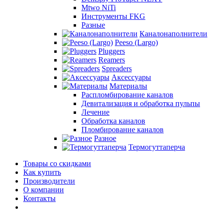
Mtwo NiTi
Инструменты FKG
Разные
Каналонаполнители
Peeso (Largo)
Pluggers
Reamers
Spreaders
Аксессуары
Материалы
Распломбирование каналов
Девитализация и обработка пульпы
Лечение
Обработка каналов
Пломбирование каналов
Разное
Термогуттаперча
Товары со скидками
Как купить
Производители
О компании
Контакты