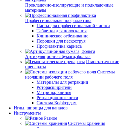
Прокладочно-изолирующие и подкладочные
материалы
Профессиональная профилактика
Пасты для профессиональной чистки
Таблетки для полоскания
Клиническое отбеливание
Порошки для пескоструя
Профилактика кариеса
Артикуляционная бумага, фольга
Гемостатические
препараты
Системы
изоляции рабочего поля
Материалы для ретракции
Роторасширители
Матрицы, клинья
Ретракционные нити
Система Коффердам
Иглы, шприцы для каналов
Инструменты
Разное
Системы хранения