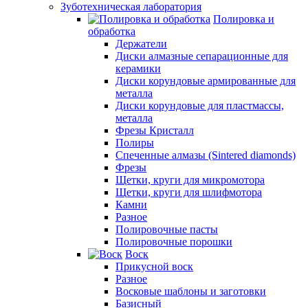
Зуботехническая лаборатория
Полировка и
обработка
Держатели
Диски алмазные сепарационные для
керамики
Диски корундовые армированные для
металла
Диски корундовые для пластмассы,
металла
Фрезы Кристалл
Полиры
Спеченные алмазы (Sintered diamonds)
Фрезы
Щетки, круги для микромотора
Щетки, круги для шлифмотора
Камни
Разное
Полировочные пасты
Полировочные порошки
Воск
Прикусной воск
Разное
Восковые шаблоны и заготовки
Базисный