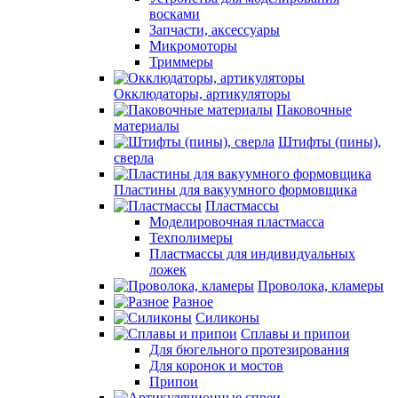
восками
Запчасти, аксессуары
Микромоторы
Триммеры
Окклюдаторы, артикуляторы
Паковочные
материалы
Штифты (пины),
сверла
Пластины для вакуумного формовщика
Пластмассы
Моделировочная пластмасса
Техполимеры
Пластмассы для индивидуальных
ложек
Проволока, кламеры
Разное
Силиконы
Сплавы и припои
Для бюгельного протезирования
Для коронок и мостов
Припои