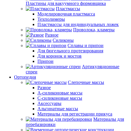
Пластины для вакуумного формовщика
Пластмассы
Моделировочная пластмасса
Техполимеры
Пластмассы для индивидуальных ложек
Проволока, кламеры
Разное
Силиконы
Сплавы и припои
Для бюгельного протезирования
Для коронок и мостов
Припои
Артикуляционные
спреи
Ортопедия
Слепочные массы
Разное
А-силиконовые массы
С-силиконовые массы
Аксессуары
Альгинатные массы
Материалы для регистрации прикуса
Материалы для
перебазировки