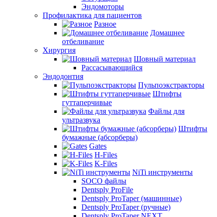
Эндомоторы
Профилактика для пациентов
Разное
Домашнее
отбеливание
Хирургия
Шовный материал
Рассасывающийся
Эндодонтия
Пульпоэкстракторы
Штифты
гуттаперчивые
Файлы для
ультразвука
Штифты
бумажные (абсорберы)
Gates
H-Files
K-Files
NiTi инструменты
SOCO файлы
Dentsply ProFile
Dentsply ProTaper (машинные)
Dentsply ProTaper (ручные)
Dentsply ProTaper NEXT