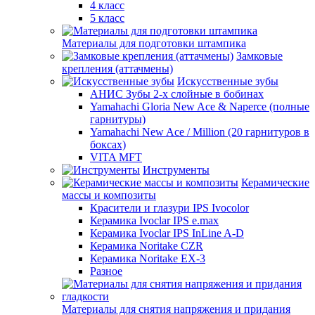
4 класс
5 класс
Материалы для подготовки штампика
Замковые
крепления (аттачмены)
Искусственные зубы
АНИС Зубы 2-х слойные в бобинах
Yamahachi Gloria New Ace & Naperce (полные
гарнитуры)
Yamahachi New Ace / Million (20 гарнитуров в
боксах)
VITA MFT
Инструменты
Керамические
массы и композиты
Красители и глазури IPS Ivocolor
Керамика Ivoclar IPS e.max
Керамика Ivoclar IPS InLine A-D
Керамика Noritake CZR
Керамика Noritake EX-3
Разное
Материалы для снятия напряжения и придания