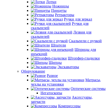
Лотки
Ножницы
Пинцеты
Ретракторы
Ручки для зеркал
Ручки для
скальпелей
Лезвия для
скальпелей
Скальпели с ручкой
Шпатели
Шприцы для
инъекций
Штопфер-гладилки
Щипцы
Экскаваторы
Оборудование
Разное
Матрасы,
чехлы на установки
Оптические системы
Негатоскопы
Аксессуары,
запчасти
Компрессоры