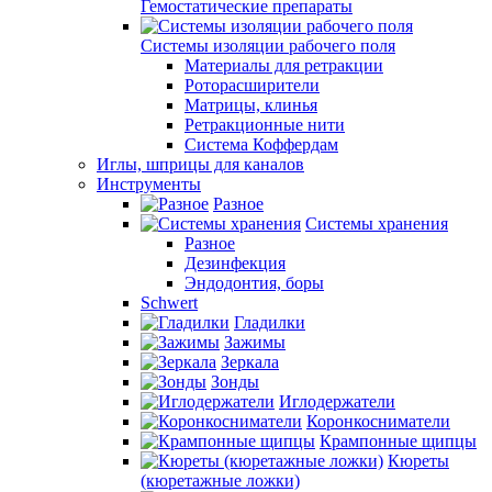
Гемостатические препараты
Системы изоляции рабочего поля
Материалы для ретракции
Роторасширители
Матрицы, клинья
Ретракционные нити
Система Коффердам
Иглы, шприцы для каналов
Инструменты
Разное
Системы хранения
Разное
Дезинфекция
Эндодонтия, боры
Schwert
Гладилки
Зажимы
Зеркала
Зонды
Иглодержатели
Коронкосниматели
Крампонные щипцы
Кюреты
(кюретажные ложки)