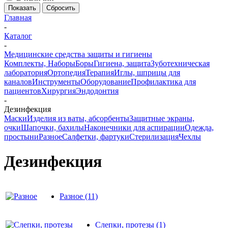
Сбросить
Главная
-
Каталог
-
Медицинские средства защиты и гигиены
Комплекты, Наборы
Боры
Гигиена, защита
Зуботехническая
лаборатория
Ортопедия
Терапия
Иглы, шприцы для
каналов
Инструменты
Оборудование
Профилактика для
пациентов
Хирургия
Эндодонтия
-
Дезинфекция
Маски
Изделия из ваты, абсорбенты
Защитные экраны,
очки
Шапочки, бахилы
Наконечники для аспирации
Одежда,
простыни
Разное
Салфетки, фартуки
Стерилизация
Чехлы
Дезинфекция
Разное
(11)
Слепки, протезы
(1)