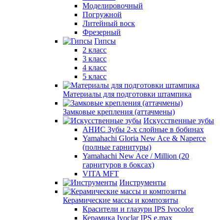
Моделировочный
Погружной
Литейный воск
Фрезерный
Гипсы
2 класс
3 класс
4 класс
5 класс
Материалы для подготовки штампика
Замковые крепления (аттачмены)
Искусственные зубы
АНИС Зубы 2-х слойные в бобинах
Yamahachi Gloria New Ace & Naperce
(полные гарнитуры)
Yamahachi New Ace / Million (20
гарнитуров в боксах)
VITA MFT
Инструменты
Керамические массы и композиты
Красители и глазури IPS Ivocolor
Керамика Ivoclar IPS e.max