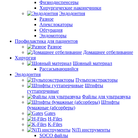
Физиодиспенсеры
Хирургические наконечники
Эндодонтия
Разное
Апекслокаторы
Обтурация
Эндомоторы
Профилактика для пациентов
Разное
Домашнее отбеливание
Хирургия
Шовный материал
Рассасывающийся
Эндодонтия
Пульпоэкстракторы
Штифты
гуттаперчивые
Файлы для ультразвука
Штифты
бумажные (абсорберы)
Gates
H-Files
K-Files
NiTi инструменты
SOCO файлы