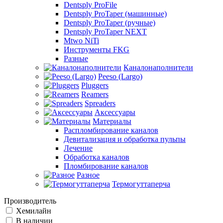
Dentsply ProFile
Dentsply ProTaper (машинные)
Dentsply ProTaper (ручные)
Dentsply ProTaper NEXT
Mtwo NiTi
Инструменты FKG
Разные
Каналонаполнители
Peeso (Largo)
Pluggers
Reamers
Spreaders
Аксессуары
Материалы
Распломбирование каналов
Девитализация и обработка пульпы
Лечение
Обработка каналов
Пломбирование каналов
Разное
Термогуттаперча
Производитель
Хемилайн
В наличии