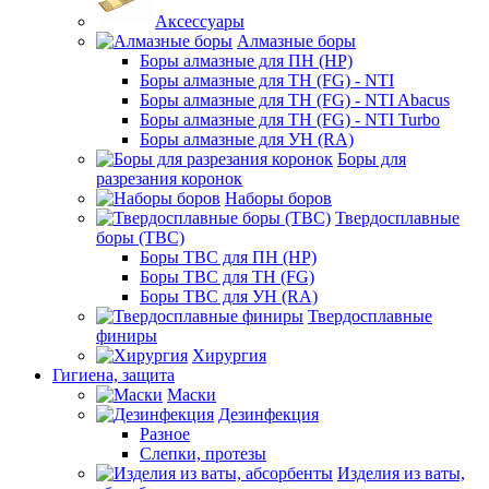
Аксессуары
Алмазные боры
Боры алмазные для ПН (HP)
Боры алмазные для ТН (FG) - NTI
Боры алмазные для ТН (FG) - NTI Abacus
Боры алмазные для ТН (FG) - NTI Turbo
Боры алмазные для УН (RA)
Боры для
разрезания коронок
Наборы боров
Твердосплавные
боры (ТВС)
Боры ТВС для ПН (HP)
Боры ТВС для ТН (FG)
Боры ТВС для УН (RA)
Твердосплавные
финиры
Хирургия
Гигиена, защита
Маски
Дезинфекция
Разное
Слепки, протезы
Изделия из ваты,