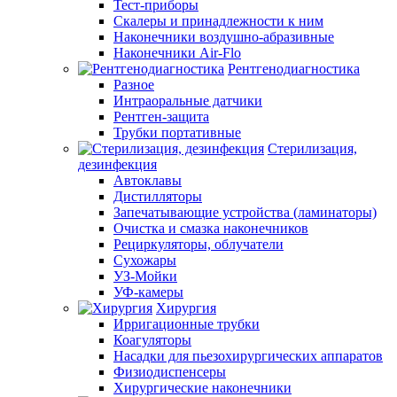
Тест-приборы
Скалеры и принадлежности к ним
Наконечники воздушно-абразивные
Наконечники Air-Flo
Рентгенодиагностика
Разное
Интраоральные датчики
Рентген-защита
Трубки портативные
Стерилизация,
дезинфекция
Автоклавы
Дистилляторы
Запечатывающие устройства (ламинаторы)
Очистка и смазка наконечников
Рециркуляторы, облучатели
Сухожары
УЗ-Мойки
УФ-камеры
Хирургия
Ирригационные трубки
Коагуляторы
Насадки для пьезохирургических аппаратов
Физиодиспенсеры
Хирургические наконечники