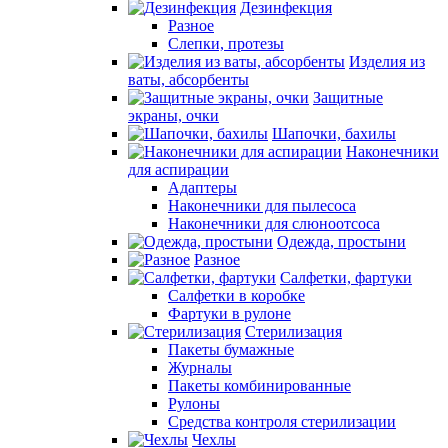
Дезинфекция
Разное
Слепки, протезы
Изделия из
ваты, абсорбенты
Защитные
экраны, очки
Шапочки, бахилы
Наконечники
для аспирации
Адаптеры
Наконечники для пылесоса
Наконечники для слюноотсоса
Одежда, простыни
Разное
Салфетки, фартуки
Салфетки в коробке
Фартуки в рулоне
Стерилизация
Пакеты бумажные
Журналы
Пакеты комбинированные
Рулоны
Средства контроля стерилизации
Чехлы