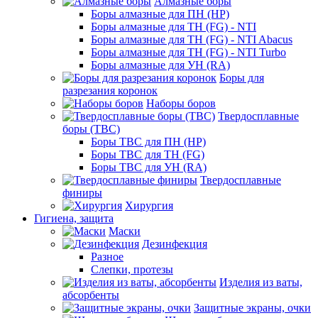
Алмазные боры
Боры алмазные для ПН (HP)
Боры алмазные для ТН (FG) - NTI
Боры алмазные для ТН (FG) - NTI Abacus
Боры алмазные для ТН (FG) - NTI Turbo
Боры алмазные для УН (RA)
Боры для
разрезания коронок
Наборы боров
Твердосплавные
боры (ТВС)
Боры ТВС для ПН (HP)
Боры ТВС для ТН (FG)
Боры ТВС для УН (RA)
Твердосплавные
финиры
Хирургия
Гигиена, защита
Маски
Дезинфекция
Разное
Слепки, протезы
Изделия из ваты,
абсорбенты
Защитные экраны, очки