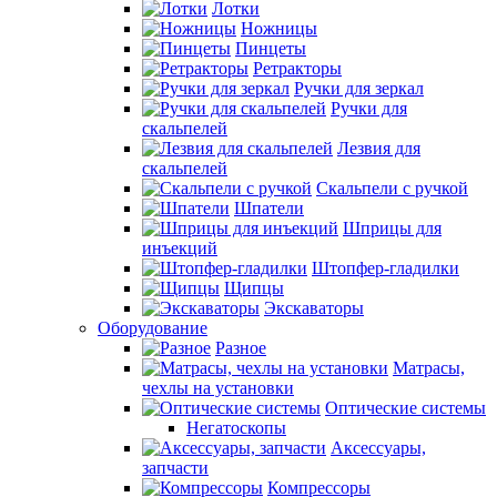
Лотки
Ножницы
Пинцеты
Ретракторы
Ручки для зеркал
Ручки для
скальпелей
Лезвия для
скальпелей
Скальпели с ручкой
Шпатели
Шприцы для
инъекций
Штопфер-гладилки
Щипцы
Экскаваторы
Оборудование
Разное
Матрасы,
чехлы на установки
Оптические системы
Негатоскопы
Аксессуары,
запчасти
Компрессоры