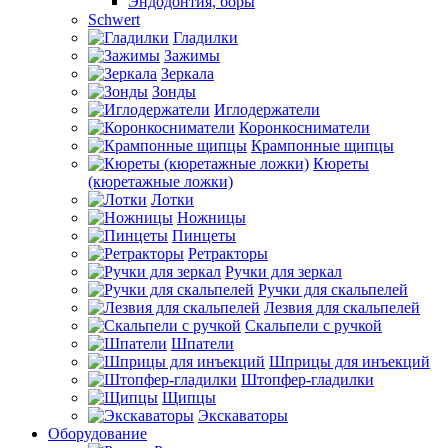
Эндодонтия, боры
Schwert
Гладилки
Зажимы
Зеркала
Зонды
Иглодержатели
Коронкосниматели
Крампонные щипцы
Кюреты
(кюретажные ложки)
Лотки
Ножницы
Пинцеты
Ретракторы
Ручки для зеркал
Ручки для скальпелей
Лезвия для скальпелей
Скальпели с ручкой
Шпатели
Шприцы для инъекций
Штопфер-гладилки
Щипцы
Экскаваторы
Оборудование