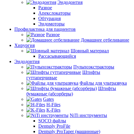
Эндодонтия
Разное
Апекслокаторы
Обтурация
Эндомоторы
Профилактика для пациентов
Разное
Домашнее отбеливание
Хирургия
Шовный материал
Рассасывающийся
Эндодонтия
Пульпоэкстракторы
Штифты
гуттаперчивые
Файлы для ультразвука
Штифты
бумажные (абсорберы)
Gates
H-Files
K-Files
NiTi инструменты
SOCO файлы
Dentsply ProFile
Dentsply ProTaper (машинные)