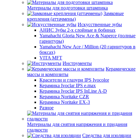
Материалы для подготовки штампика
Замковые
крепления (аттачмены)
Искусственные зубы
АНИС Зубы 2-х слойные в бобинах
Yamahachi Gloria New Ace & Naperce (полные
гарнитуры)
Yamahachi New Ace / Million (20 гарнитуров в
боксах)
VITA MFT
Инструменты
Керамические
массы и композиты
Красители и глазури IPS Ivocolor
Керамика Ivoclar IPS e.max
Керамика Ivoclar IPS InLine A-D
Керамика Noritake CZR
Керамика Noritake EX-3
Разное
Материалы для снятия напряжения и придания
гладкости
Средства для изоляции