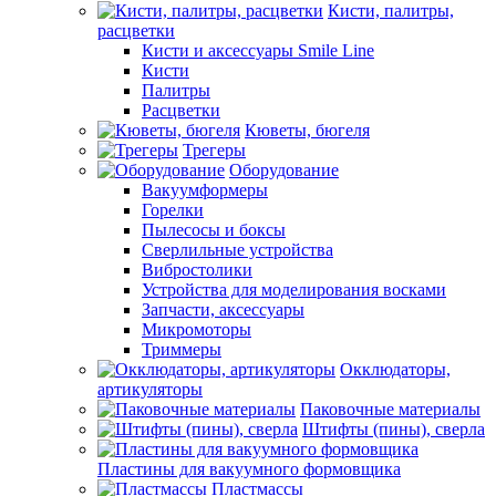
Кисти, палитры,
расцветки
Кисти и аксессуары Smile Line
Кисти
Палитры
Расцветки
Кюветы, бюгеля
Трегеры
Оборудование
Вакуумформеры
Горелки
Пылесосы и боксы
Сверлильные устройства
Вибростолики
Устройства для моделирования восками
Запчасти, аксессуары
Микромоторы
Триммеры
Окклюдаторы,
артикуляторы
Паковочные материалы
Штифты (пины), сверла
Пластины для вакуумного формовщика
Пластмассы