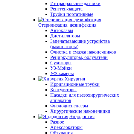
Интраоральные датчики
Рентген-защита
Трубки портативные
Стерилизация, дезинфекция
Автоклавы
Дистилляторы
Запечатывающие устройства
(ламинаторы)
Очистка и смазка наконечников
Рециркуляторы, облучатели
Сухожары
УЗ-Мойки
УФ-камеры
Хирургия
Ирригационные трубки
Коагуляторы
Насадки для пьезохирургических
аппаратов
Физиодиспенсеры
Хирургические наконечники
Эндодонтия
Разное
Апекслокаторы
Обтурация