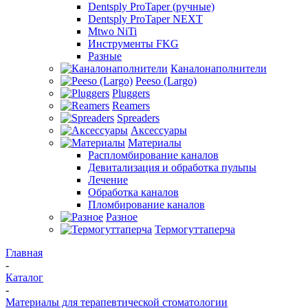
Dentsply ProTaper (ручные)
Dentsply ProTaper NEXT
Mtwo NiTi
Инструменты FKG
Разные
Каналонаполнители
Peeso (Largo)
Pluggers
Reamers
Spreaders
Аксессуары
Материалы
Распломбирование каналов
Девитализация и обработка пульпы
Лечение
Обработка каналов
Пломбирование каналов
Разное
Термогуттаперча
Главная
-
Каталог
-
Материалы для терапевтической стоматологии