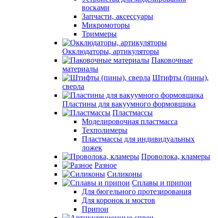
восками
Запчасти, аксессуары
Микромоторы
Триммеры
Окклюдаторы, артикуляторы
Паковочные
материалы
Штифты (пины),
сверла
Пластины для вакуумного формовщика
Пластмассы
Моделировочная пластмасса
Техполимеры
Пластмассы для индивидуальных
ложек
Проволока, кламеры
Разное
Силиконы
Сплавы и припои
Для бюгельного протезирования
Для коронок и мостов
Припои