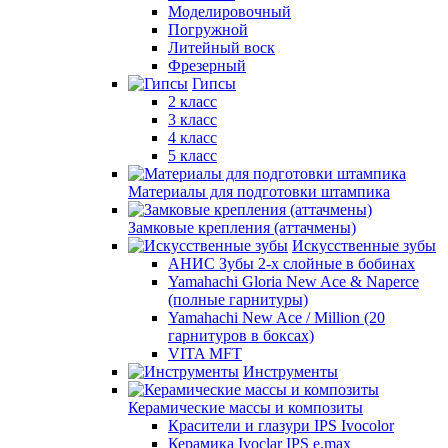
Моделировочный
Погружной
Литейный воск
Фрезерный
Гипсы
2 класс
3 класс
4 класс
5 класс
Материалы для подготовки штампика
Замковые крепления (аттачмены)
Искусственные зубы
АНИС Зубы 2-х слойные в бобинах
Yamahachi Gloria New Ace & Naperce
(полные гарнитуры)
Yamahachi New Ace / Million (20
гарнитуров в боксах)
VITA MFT
Инструменты
Керамические массы и композиты
Красители и глазури IPS Ivocolor
Керамика Ivoclar IPS e.max