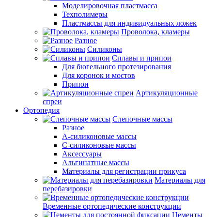
Моделировочная пластмасса
Техполимеры
Пластмассы для индивидуальных ложек
Проволока, кламеры
Разное
Силиконы
Сплавы и припои
Для бюгельного протезирования
Для коронок и мостов
Припои
Артикуляционные
спреи
Ортопедия
Слепочные массы
Разное
А-силиконовые массы
С-силиконовые массы
Аксессуары
Альгинатные массы
Материалы для регистрации прикуса
Материалы для
перебазировки
Временные ортопедические конструкции
Цементы