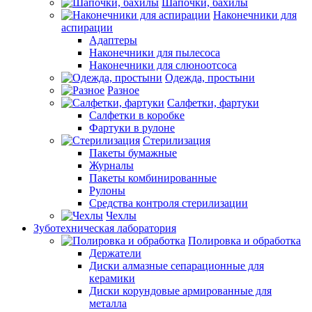
Шапочки, бахилы
Наконечники для
аспирации
Адаптеры
Наконечники для пылесоса
Наконечники для слюноотсоса
Одежда, простыни
Разное
Салфетки, фартуки
Салфетки в коробке
Фартуки в рулоне
Стерилизация
Пакеты бумажные
Журналы
Пакеты комбинированные
Рулоны
Средства контроля стерилизации
Чехлы
Зуботехническая лаборатория
Полировка и обработка
Держатели
Диски алмазные сепарационные для
керамики
Диски корундовые армированные для
металла