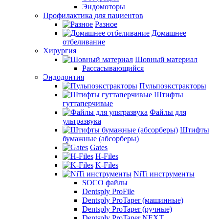
Эндомоторы
Профилактика для пациентов
Разное
Домашнее
отбеливание
Хирургия
Шовный материал
Рассасывающийся
Эндодонтия
Пульпоэкстракторы
Штифты
гуттаперчивые
Файлы для
ультразвука
Штифты
бумажные (абсорберы)
Gates
H-Files
K-Files
NiTi инструменты
SOCO файлы
Dentsply ProFile
Dentsply ProTaper (машинные)
Dentsply ProTaper (ручные)
Dentsply ProTaper NEXT