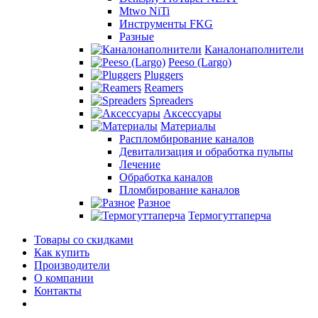
Mtwo NiTi
Инструменты FKG
Разные
Каналонаполнители
Peeso (Largo)
Pluggers
Reamers
Spreaders
Аксессуары
Материалы
Распломбирование каналов
Девитализация и обработка пульпы
Лечение
Обработка каналов
Пломбирование каналов
Разное
Термогуттаперча
Товары со скидками
Как купить
Производители
О компании
Контакты