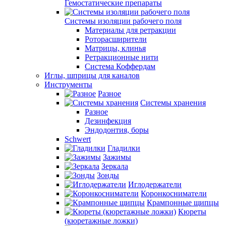
Гемостатические препараты
Системы изоляции рабочего поля
Материалы для ретракции
Роторасширители
Матрицы, клинья
Ретракционные нити
Система Коффердам
Иглы, шприцы для каналов
Инструменты
Разное
Системы хранения
Разное
Дезинфекция
Эндодонтия, боры
Schwert
Гладилки
Зажимы
Зеркала
Зонды
Иглодержатели
Коронкосниматели
Крампонные щипцы
Кюреты
(кюретажные ложки)