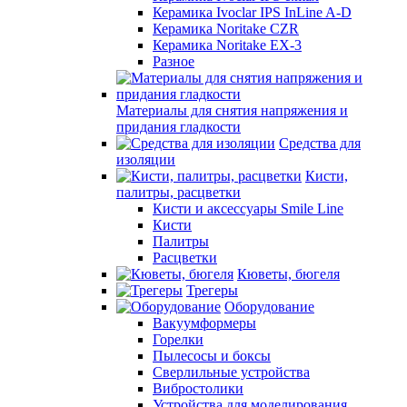
Керамика Ivoclar IPS InLine A-D
Керамика Noritake CZR
Керамика Noritake EX-3
Разное
Материалы для снятия напряжения и
придания гладкости
Средства для
изоляции
Кисти,
палитры, расцветки
Кисти и аксессуары Smile Line
Кисти
Палитры
Расцветки
Кюветы, бюгеля
Трегеры
Оборудование
Вакуумформеры
Горелки
Пылесосы и боксы
Сверлильные устройства
Вибростолики
Устройства для моделирования