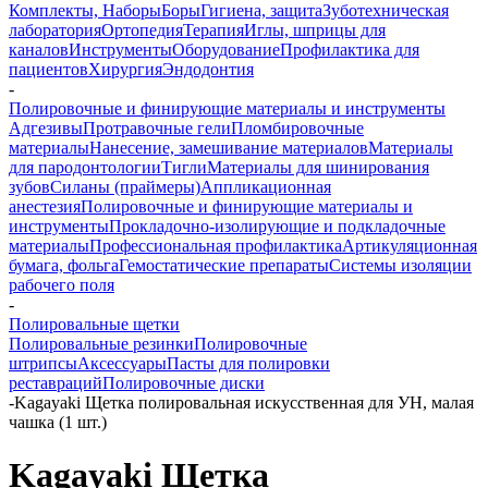
Комплекты, Наборы
Боры
Гигиена, защита
Зуботехническая
лаборатория
Ортопедия
Терапия
Иглы, шприцы для
каналов
Инструменты
Оборудование
Профилактика для
пациентов
Хирургия
Эндодонтия
-
Полировочные и финирующие материалы и инструменты
Адгезивы
Протравочные гели
Пломбировочные
материалы
Нанесение, замешивание материалов
Материалы
для пародонтологии
Тигли
Материалы для шинирования
зубов
Силаны (праймеры)
Аппликационная
анестезия
Полировочные и финирующие материалы и
инструменты
Прокладочно-изолирующие и подкладочные
материалы
Профессиональная профилактика
Артикуляционная
бумага, фольга
Гемостатические препараты
Системы изоляции
рабочего поля
-
Полировальные щетки
Полировальные резинки
Полировочные
штрипсы
Аксессуары
Пасты для полировки
реставраций
Полировочные диски
-
Kagayaki Щетка полировальная искусственная для УН, малая
чашка (1 шт.)
Kagayaki Щетка