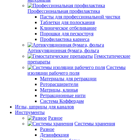
Профессиональная профилактика
Пасты для профессиональной чистки
Таблетки для полоскания
Клиническое отбеливание
Порошки для пескоструя
Профилактика кариеса
Артикуляционная бумага, фольга
Гемостатические
препараты
Системы
изоляции рабочего поля
Материалы для ретракции
Роторасширители
Матрицы, клинья
Ретракционные нити
Система Коффердам
Иглы, шприцы для каналов
Инструменты
Разное
Системы хранения
Разное
Дезинфекция