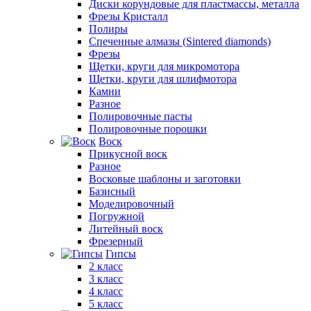
Диски корундовые для пластмассы, металла
Фрезы Кристалл
Полиры
Спеченные алмазы (Sintered diamonds)
Фрезы
Щетки, круги для микромотора
Щетки, круги для шлифмотора
Камни
Разное
Полировочные пасты
Полировочные порошки
Воск
Прикусной воск
Разное
Восковые шаблоны и заготовки
Базисный
Моделировочный
Погружной
Литейный воск
Фрезерный
Гипсы
2 класс
3 класс
4 класс
5 класс