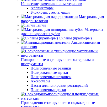
Нанесение, замешивание материалов
Аппликаторы
Блокноты, стекла, чаши
Материалы для
пародонтологии
Тигли
Материалы
для шинирования зубов
Силаны (праймеры)
Аппликационная
анестезия
Полировочные и финирующие материалы и
инструменты
Полировальные резинки
Полировальные щетки
Полировочные штрипсы
Аксессуары
Пасты для полировки реставраций
Полировочные диски
Прокладочно-изолирующие и подкладочные
материалы