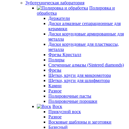
Зуботехническая лаборатория
Полировка и
обработка
Держатели
Диски алмазные сепарационные для
керамики
Диски корундовые армированные для
металла
Диски корундовые для пластмассы,
металла
Фрезы Кристалл
Полиры
Спеченные алмазы (Sintered diamonds)
Фрезы
Щетки, круги для микромотора
Щетки, круги для шлифмотора
Камни
Разное
Полировочные пасты
Полировочные порошки
Воск
Прикусной воск
Разное
Восковые шаблоны и заготовки
Базисный