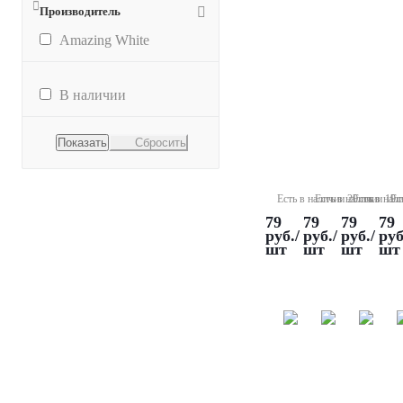
Производитель
Amazing White
В наличии
Контейнер
Контейнер
Контейнер
Конте
для
для
для
для
Сбросить
кап,
кап,
кап,
кап,
желтый
голубой
зеленый
крас
Есть в наличии 20 шт.
Есть в наличии 19 
Есть в нал
Ес
79
79
79
79
руб.
/
руб.
/
руб.
/
руб
шт
шт
шт
шт