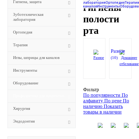
Гигиена, защита
лаборатория
Ортопедия
Терапия
гигиены
каналов
Инструменты
Оборудова
Зуботехническая
полости
лаборатория
рта
Ортопедия
Терапия
Разное
Иглы, шприцы для каналов
(10)
Инструменты
Оборудование
Фильтр
По популярности
По
Профилактика для пациентов
алфавиту
По цене
По
наличию
Показать
Хирургия
товары в наличии
Эндодонтия