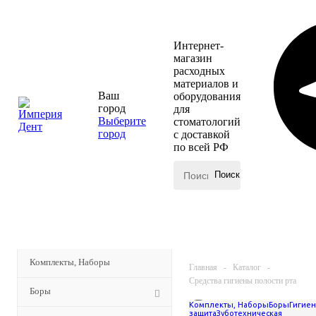
Интернет-
магазин
расходных
материалов и
Ваш
оборудования
город
для
Выберите
стоматологий
город
с доставкой
по всей РФ
КАТАЛОГ
МЕНЮ
Комплекты, Наборы
Главная
-
Каталог
-
Средства гигиены полости рта
Боры
Средства
Комплекты, Наборы
Боры
Гигиен
защита
Зуботехническая