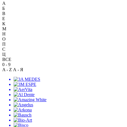
А
Б
В
Е
К
М
Н
О
П
С
Ц
ВСЕ
0 - 9
A - Z
А - Я