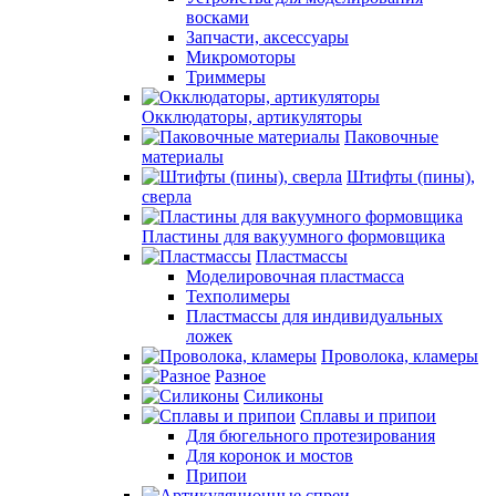
восками
Запчасти, аксессуары
Микромоторы
Триммеры
Окклюдаторы, артикуляторы
Паковочные
материалы
Штифты (пины),
сверла
Пластины для вакуумного формовщика
Пластмассы
Моделировочная пластмасса
Техполимеры
Пластмассы для индивидуальных
ложек
Проволока, кламеры
Разное
Силиконы
Сплавы и припои
Для бюгельного протезирования
Для коронок и мостов
Припои