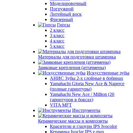
Моделировочный
Погружной
Литейный воск
Фрезерный
Гипсы
2 класс
3 класс
4 класс
5 класс
Материалы для подготовки штампика
Замковые крепления (аттачмены)
Искусственные зубы
АНИС Зубы 2-х слойные в бобинах
Yamahachi Gloria New Ace & Naperce
(полные гарнитуры)
Yamahachi New Ace / Million (20
гарнитуров в боксах)
VITA MFT
Инструменты
Керамические массы и композиты
Красители и глазури IPS Ivocolor
Керамика Ivoclar IPS e.max