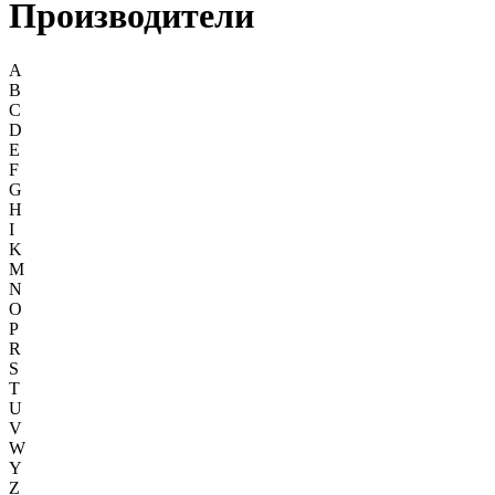
Производители
A
B
C
D
E
F
G
H
I
K
M
N
O
P
R
S
T
U
V
W
Y
Z