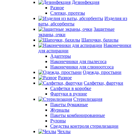
Дезинфекция
Разное
Слепки, протезы
Изделия из
ваты, абсорбенты
Защитные
экраны, очки
Шапочки, бахилы
Наконечники
для аспирации
Адаптеры
Наконечники для пылесоса
Наконечники для слюноотсоса
Одежда, простыни
Разное
Салфетки, фартуки
Салфетки в коробке
Фартуки в рулоне
Стерилизация
Пакеты бумажные
Журналы
Пакеты комбинированные
Рулоны
Средства контроля стерилизации
Чехлы