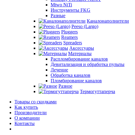
Mtwo NiTi
Инструменты FKG
Разные
Каналонаполнители
Peeso (Largo)
Pluggers
Reamers
Spreaders
Аксессуары
Материалы
Распломбирование каналов
Девитализация и обработка пульпы
Лечение
Обработка каналов
Пломбирование каналов
Разное
Термогуттаперча
Товары со скидками
Как купить
Производители
О компании
Контакты