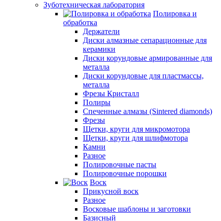
Зуботехническая лаборатория
Полировка и
обработка
Держатели
Диски алмазные сепарационные для
керамики
Диски корундовые армированные для
металла
Диски корундовые для пластмассы,
металла
Фрезы Кристалл
Полиры
Спеченные алмазы (Sintered diamonds)
Фрезы
Щетки, круги для микромотора
Щетки, круги для шлифмотора
Камни
Разное
Полировочные пасты
Полировочные порошки
Воск
Прикусной воск
Разное
Восковые шаблоны и заготовки
Базисный