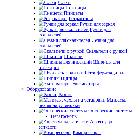
Лотки
Ножницы
Пинцеты
Ретракторы
Ручки для зеркал
Ручки для
скальпелей
Лезвия для
скальпелей
Скальпели с ручкой
Шпатели
Шприцы для
инъекций
Штопфер-гладилки
Щипцы
Экскаваторы
Оборудование
Разное
Матрасы,
чехлы на установки
Оптические системы
Негатоскопы
Аксессуары,
запчасти
Компрессоры