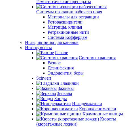
Гемостатические препараты
Системы изоляции рабочего поля
Материалы для ретракции
Роторасширители
Матрицы, клинья
Ретракционные нити
Система Коффердам
Иглы, шприцы для каналов
Инструменты
Разное
Системы хранения
Разное
Дезинфекция
Эндодонтия, боры
Schwert
Гладилки
Зажимы
Зеркала
Зонды
Иглодержатели
Коронкосниматели
Крампонные щипцы
Кюреты
(кюретажные ложки)