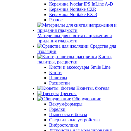
Керамика Ivoclar IPS InLine A-D
Керамика Noritake CZR
Керамика Noritake EX-3
Разное
Материалы для снятия напряжения и
придания гладкости
Средства для
изоляции
Кисти,
палитры, расцветки
Кисти и аксессуары Smile Line
Кисти
Палитры
Расцветки
Кюветы, бюгеля
Трегеры
Оборудование
Вакуумформеры
Горелки
Пылесосы и боксы
Сверлильные устройства
Вибростолики
Устройства для моделирования