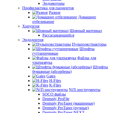
Эндомоторы
Профилактика для пациентов
Разное
Домашнее
отбеливание
Хирургия
Шовный материал
Рассасывающийся
Эндодонтия
Пульпоэкстракторы
Штифты
гуттаперчивые
Файлы для
ультразвука
Штифты
бумажные (абсорберы)
Gates
H-Files
K-Files
NiTi инструменты
SOCO файлы
Dentsply ProFile
Dentsply ProTaper (машинные)
Dentsply ProTaper (ручные)
Dentsply ProTaper NEXT