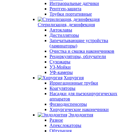
Интраоральные датчики
Рентген-защита
Трубки портативные
Стерилизация, дезинфекция
Автоклавы
Дистилляторы
Запечатывающие устройства
(ламинаторы)
Очистка и смазка наконечников
Рециркуляторы, облучатели
Сухожары
УЗ-Мойки
УФ-камеры
Хирургия
Ирригационные трубки
Коагуляторы
Насадки для пьезохирургических
аппаратов
Физиодиспенсеры
Хирургические наконечники
Эндодонтия
Разное
Апекслокаторы
Обтурация