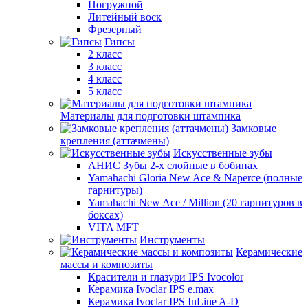
Погружной
Литейный воск
Фрезерный
Гипсы
2 класс
3 класс
4 класс
5 класс
Материалы для подготовки штампика
Замковые
крепления (аттачмены)
Искусственные зубы
АНИС Зубы 2-х слойные в бобинах
Yamahachi Gloria New Ace & Naperce (полные
гарнитуры)
Yamahachi New Ace / Million (20 гарнитуров в
боксах)
VITA MFT
Инструменты
Керамические
массы и композиты
Красители и глазури IPS Ivocolor
Керамика Ivoclar IPS e.max
Керамика Ivoclar IPS InLine A-D