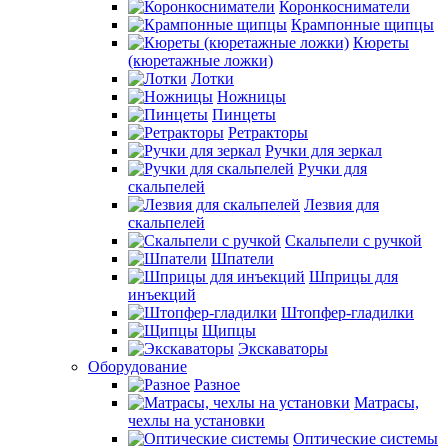
Коронкосниматели
Крампонные щипцы
Кюреты
(кюретажные ложки)
Лотки
Ножницы
Пинцеты
Ретракторы
Ручки для зеркал
Ручки для
скальпелей
Лезвия для
скальпелей
Скальпели с ручкой
Шпатели
Шприцы для
инъекций
Штопфер-гладилки
Щипцы
Экскаваторы
Оборудование
Разное
Матрасы,
чехлы на установки
Оптические системы