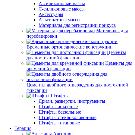
А-силиконовые массы
С-силиконовые массы
Аксессуары
Альгинатные массы
Материалы для регистрации прикуса
Материалы для
перебазировки
Временные ортопедические конструкции
Цементы
для постоянной фиксации
Цементы для
временной фиксации
Цементы двойного отверждения для постоянной
фиксации
Штифты
Дрили, развертки, инструменты
Штифты анкерные
Штифты беззольные
Штифты стекловолоконные
Штифты титановые
Терапия
Адгезивы