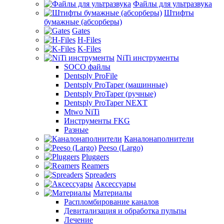
Файлы для ультразвука
Штифты
бумажные (абсорберы)
Gates
H-Files
K-Files
NiTi инструменты
SOCO файлы
Dentsply ProFile
Dentsply ProTaper (машинные)
Dentsply ProTaper (ручные)
Dentsply ProTaper NEXT
Mtwo NiTi
Инструменты FKG
Разные
Каналонаполнители
Peeso (Largo)
Pluggers
Reamers
Spreaders
Аксессуары
Материалы
Распломбирование каналов
Девитализация и обработка пульпы
Лечение