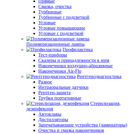
Прямые
Смазка, очистка
Турбинные
Турбинные с подсветкой
Угловые
Угловые повышающие
Угловые с подсветкой
Полимеризационные лампы
Профилактика
Тест-приборы
Скалеры и принадлежности к ним
Наконечники воздушно-абразивные
Наконечники Air-Flo
Рентгенодиагностика
Разное
Интраоральные датчики
Рентген-защита
Трубки портативные
Стерилизация,
дезинфекция
Автоклавы
Дистилляторы
Запечатывающие устройства (ламинаторы)
Очистка и смазка наконечников