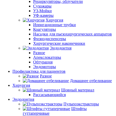
Рециркуляторы, облучатели
Сухожары
УЗ-Мойки
УФ-камеры
Хирургия
Ирригационные трубки
Коагуляторы
Насадки для пьезохирургических аппаратов
Физиодиспенсеры
Хирургические наконечники
Эндодонтия
Разное
Апекслокаторы
Обтурация
Эндомоторы
Профилактика для пациентов
Разное
Домашнее отбеливание
Хирургия
Шовный материал
Рассасывающийся
Эндодонтия
Пульпоэкстракторы
Штифты
гуттаперчивые