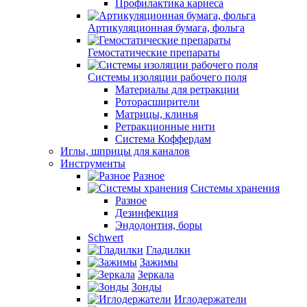
Профилактика кариеса
Артикуляционная бумага, фольга
Гемостатические препараты
Системы изоляции рабочего поля
Материалы для ретракции
Роторасширители
Матрицы, клинья
Ретракционные нити
Система Коффердам
Иглы, шприцы для каналов
Инструменты
Разное
Системы хранения
Разное
Дезинфекция
Эндодонтия, боры
Schwert
Гладилки
Зажимы
Зеркала
Зонды
Иглодержатели