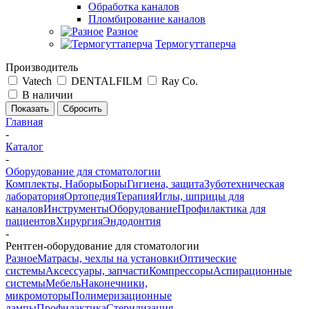
Обработка каналов
Пломбирование каналов
Разное
Термогуттаперча
Производитель
Vatech
DENTALFILM
Ray Co.
В наличии
Сбросить
Главная
-
Каталог
-
Оборудование для стоматологии
Комплекты, Наборы
Боры
Гигиена, защита
Зуботехническая
лаборатория
Ортопедия
Терапия
Иглы, шприцы для
каналов
Инструменты
Оборудование
Профилактика для
пациентов
Хирургия
Эндодонтия
-
Рентген-оборудование для стоматологии
Разное
Матрасы, чехлы на установки
Оптические
системы
Аксессуары, запчасти
Компрессоры
Аспирационные
системы
Мебель
Наконечники,
микромоторы
Полимеризационные
лампы
Профилактика
Стерилизация,