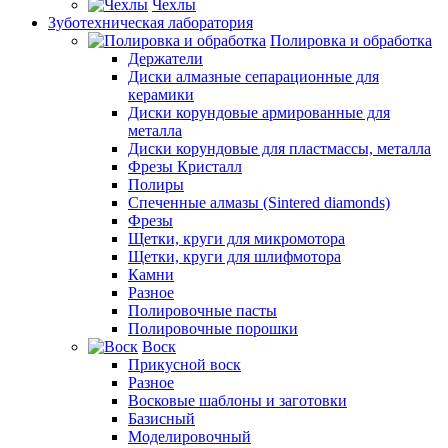
Чехлы
Зуботехническая лаборатория
Полировка и обработка
Держатели
Диски алмазные сепарационные для
керамики
Диски корундовые армированные для
металла
Диски корундовые для пластмассы, металла
Фрезы Кристалл
Полиры
Спеченные алмазы (Sintered diamonds)
Фрезы
Щетки, круги для микромотора
Щетки, круги для шлифмотора
Камни
Разное
Полировочные пасты
Полировочные порошки
Воск
Прикусной воск
Разное
Восковые шаблоны и заготовки
Базисный
Моделировочный