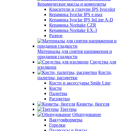
Керамические массы и композиты
Красители и глазури IPS Ivocolor
Керамика Ivoclar IPS e.max
Керамика Ivoclar IPS InLine A-D
Керамика Noritake CZR
Керамика Noritake EX-3
Разное
Материалы для снятия напряжения и
придания гладкости
Средства для
изоляции
Кисти,
палитры, расцветки
Кисти и аксессуары Smile Line
Кисти
Палитры
Расцветки
Кюветы, бюгеля
Трегеры
Оборудование
Вакуумформеры
Горелки
Пылесосы и боксы