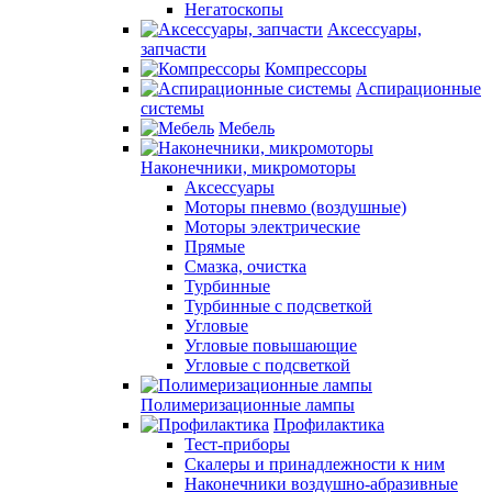
Негатоскопы
Аксессуары,
запчасти
Компрессоры
Аспирационные
системы
Мебель
Наконечники, микромоторы
Аксессуары
Моторы пневмо (воздушные)
Моторы электрические
Прямые
Смазка, очистка
Турбинные
Турбинные с подсветкой
Угловые
Угловые повышающие
Угловые с подсветкой
Полимеризационные лампы
Профилактика
Тест-приборы
Скалеры и принадлежности к ним
Наконечники воздушно-абразивные