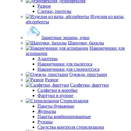
Дезинфекция
Разное
Слепки, протезы
Изделия из ваты,
абсорбенты
Защитные экраны, очки
Шапочки, бахилы
Наконечники для
аспирации
Адаптеры
Наконечники для пылесоса
Наконечники для слюноотсоса
Одежда, простыни
Разное
Салфетки, фартуки
Салфетки в коробке
Фартуки в рулоне
Стерилизация
Пакеты бумажные
Журналы
Пакеты комбинированные
Рулоны
Средства контроля стерилизации