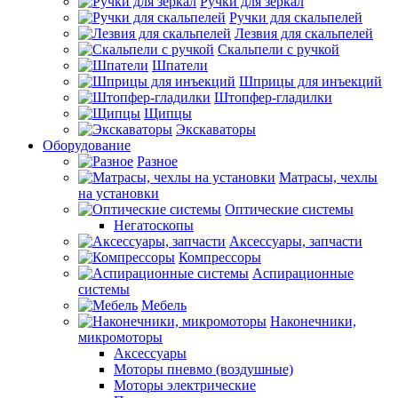
Ручки для зеркал
Ручки для скальпелей
Лезвия для скальпелей
Скальпели с ручкой
Шпатели
Шприцы для инъекций
Штопфер-гладилки
Щипцы
Экскаваторы
Оборудование
Разное
Матрасы, чехлы
на установки
Оптические системы
Негатоскопы
Аксессуары, запчасти
Компрессоры
Аспирационные
системы
Мебель
Наконечники,
микромоторы
Аксессуары
Моторы пневмо (воздушные)
Моторы электрические