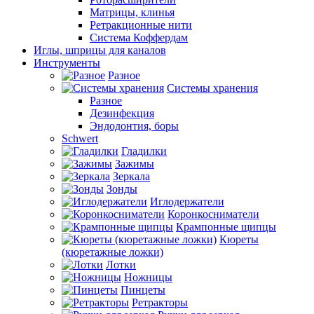
Матрицы, клинья
Ретракционные нити
Система Коффердам
Иглы, шприцы для каналов
Инструменты
Разное
Системы хранения
Разное
Дезинфекция
Эндодонтия, боры
Schwert
Гладилки
Зажимы
Зеркала
Зонды
Иглодержатели
Коронкосниматели
Крампонные щипцы
Кюреты
(кюретажные ложки)
Лотки
Ножницы
Пинцеты
Ретракторы