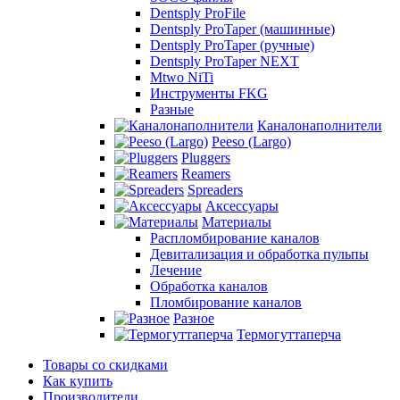
Dentsply ProFile
Dentsply ProTaper (машинные)
Dentsply ProTaper (ручные)
Dentsply ProTaper NEXT
Mtwo NiTi
Инструменты FKG
Разные
Каналонаполнители
Peeso (Largo)
Pluggers
Reamers
Spreaders
Аксессуары
Материалы
Распломбирование каналов
Девитализация и обработка пульпы
Лечение
Обработка каналов
Пломбирование каналов
Разное
Термогуттаперча
Товары со скидками
Как купить
Производители