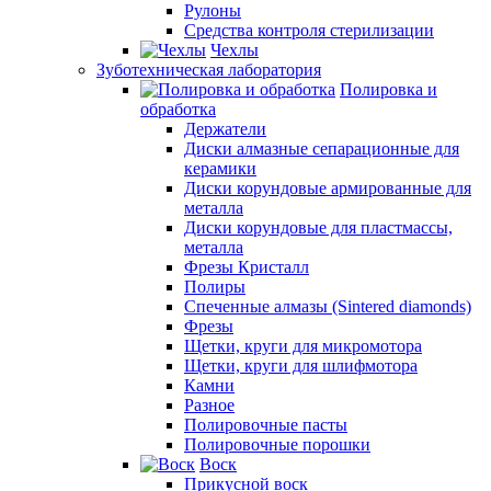
Рулоны
Средства контроля стерилизации
Чехлы
Зуботехническая лаборатория
Полировка и
обработка
Держатели
Диски алмазные сепарационные для
керамики
Диски корундовые армированные для
металла
Диски корундовые для пластмассы,
металла
Фрезы Кристалл
Полиры
Спеченные алмазы (Sintered diamonds)
Фрезы
Щетки, круги для микромотора
Щетки, круги для шлифмотора
Камни
Разное
Полировочные пасты
Полировочные порошки
Воск
Прикусной воск