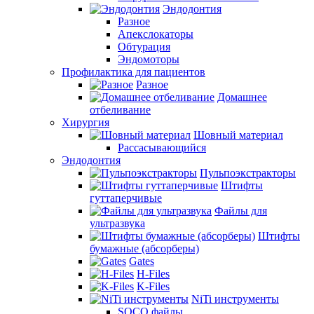
Эндодонтия
Разное
Апекслокаторы
Обтурация
Эндомоторы
Профилактика для пациентов
Разное
Домашнее
отбеливание
Хирургия
Шовный материал
Рассасывающийся
Эндодонтия
Пульпоэкстракторы
Штифты
гуттаперчивые
Файлы для
ультразвука
Штифты
бумажные (абсорберы)
Gates
H-Files
K-Files
NiTi инструменты
SOCO файлы