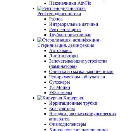
Наконечники Air-Flo
Рентгенодиагностика
Разное
Интраоральные датчики
Рентген-защита
Трубки портативные
Стерилизация, дезинфекция
Автоклавы
Дистилляторы
Запечатывающие устройства
(ламинаторы)
Очистка и смазка наконечников
Рециркуляторы, облучатели
Сухожары
УЗ-Мойки
УФ-камеры
Хирургия
Ирригационные трубки
Коагуляторы
Насадки для пьезохирургических
аппаратов
Физиодиспенсеры
Хирургические наконечники