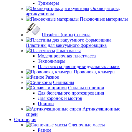
Триммеры
Окклюдаторы,
артикуляторы
Паковочные материалы
Штифты (пины), сверла
Пластины для вакуумного формовщика
Пластмассы
Моделировочная пластмасса
Техполимеры
Пластмассы для индивидуальных ложек
Проволока, кламеры
Разное
Силиконы
Сплавы и припои
Для бюгельного протезирования
Для коронок и мостов
Припои
Артикуляционные
спреи
Ортопедия
Слепочные массы
Разное