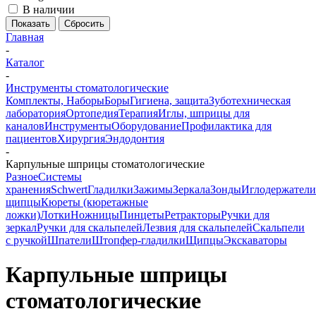
В наличии
Сбросить
Главная
-
Каталог
-
Инструменты стоматологические
Комплекты, Наборы
Боры
Гигиена, защита
Зуботехническая
лаборатория
Ортопедия
Терапия
Иглы, шприцы для
каналов
Инструменты
Оборудование
Профилактика для
пациентов
Хирургия
Эндодонтия
-
Карпульные шприцы стоматологические
Разное
Системы
хранения
Schwert
Гладилки
Зажимы
Зеркала
Зонды
Иглодержатели
щипцы
Кюреты (кюретажные
ложки)
Лотки
Ножницы
Пинцеты
Ретракторы
Ручки для
зеркал
Ручки для скальпелей
Лезвия для скальпелей
Скальпели
с ручкой
Шпатели
Штопфер-гладилки
Щипцы
Экскаваторы
Карпульные шприцы
стоматологические