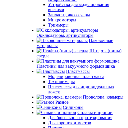
Устройства для моделирования
восками
Запчасти, аксессуары
Микромоторы
Триммеры
Окклюдаторы, артикуляторы
Паковочные
материалы
Штифты (пины),
сверла
Пластины для вакуумного формовщика
Пластмассы
Моделировочная пластмасса
Техполимеры
Пластмассы для индивидуальных
ложек
Проволока, кламеры
Разное
Силиконы
Сплавы и припои
Для бюгельного протезирования
Для коронок и мостов
Припои