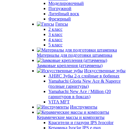
Моделировочный
Погружной
Литейный воск
Фрезерный
Гипсы
2 класс
3 класс
4 класс
5 класс
Материалы для подготовки штампика
Замковые крепления (аттачмены)
Искусственные зубы
АНИС Зубы 2-х слойные в бобинах
Yamahachi Gloria New Ace & Naperce
(полные гарнитуры)
Yamahachi New Ace / Million (20
гарнитуров в боксах)
VITA MFT
Инструменты
Керамические массы и композиты
Красители и глазури IPS Ivocolor
Керамика Ivoclar IPS e.max