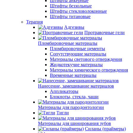
Штифты анкерные
Штифты беззольные
Штифты стекловолоконные
Штифты титановые
Терапия
Адгезивы
Протравочные гели
Пломбировочные материалы
Пломбировочные цементы
Сопутствующие материалы
Материалы светового отверждения
Жидкотекучие материалы
Материалы химического отверждения
Временные материалы
Нанесение, замешивание материалов
Аппликаторы
Блокноты, стекла, чаши
Материалы для пародонтологии
Тигли
Материалы для шинирования зубов
Силаны (праймеры)