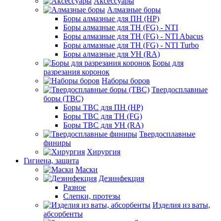
Аксессуары
Алмазные боры
Боры алмазные для ПН (HP)
Боры алмазные для ТН (FG) - NTI
Боры алмазные для ТН (FG) - NTI Abacus
Боры алмазные для ТН (FG) - NTI Turbo
Боры алмазные для УН (RA)
Боры для
разрезания коронок
Наборы боров
Твердосплавные
боры (ТВС)
Боры ТВС для ПН (HP)
Боры ТВС для ТН (FG)
Боры ТВС для УН (RA)
Твердосплавные
финиры
Хирургия
Гигиена, защита
Маски
Дезинфекция
Разное
Слепки, протезы
Изделия из ваты,
абсорбенты