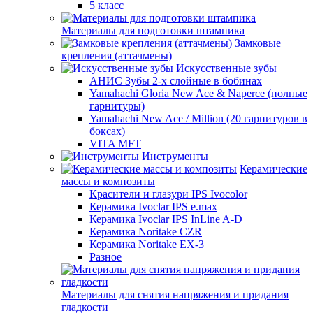
5 класс
Материалы для подготовки штампика
Замковые
крепления (аттачмены)
Искусственные зубы
АНИС Зубы 2-х слойные в бобинах
Yamahachi Gloria New Ace & Naperce (полные
гарнитуры)
Yamahachi New Ace / Million (20 гарнитуров в
боксах)
VITA MFT
Инструменты
Керамические
массы и композиты
Красители и глазури IPS Ivocolor
Керамика Ivoclar IPS e.max
Керамика Ivoclar IPS InLine A-D
Керамика Noritake CZR
Керамика Noritake EX-3
Разное
Материалы для снятия напряжения и придания
гладкости