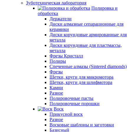
Зуботехническая лаборатория
Полировка и
обработка
Держатели
Диски алмазные сепарационные для
керамики
Диски корундовые армированные для
металла
Диски корундовые для пластмассы,
металла
Фрезы Кристалл
Полиры
Спеченные алмазы (Sintered diamonds)
Фрезы
Щетки, круги для микромотора
Щетки, круги для шлифмотора
Камни
Разное
Полировочные пасты
Полировочные порошки
Воск
Прикусной воск
Разное
Восковые шаблоны и заготовки
Базисный