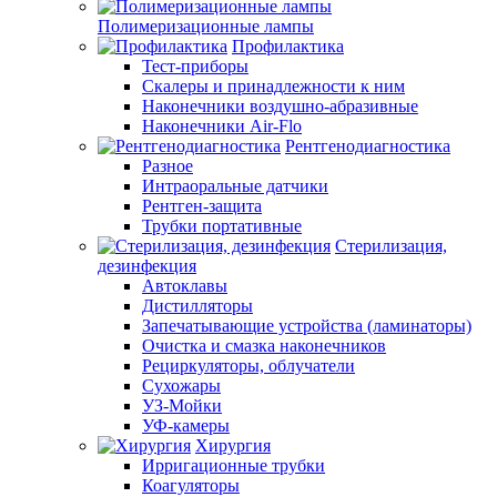
Полимеризационные лампы
Профилактика
Тест-приборы
Скалеры и принадлежности к ним
Наконечники воздушно-абразивные
Наконечники Air-Flo
Рентгенодиагностика
Разное
Интраоральные датчики
Рентген-защита
Трубки портативные
Стерилизация,
дезинфекция
Автоклавы
Дистилляторы
Запечатывающие устройства (ламинаторы)
Очистка и смазка наконечников
Рециркуляторы, облучатели
Сухожары
УЗ-Мойки
УФ-камеры
Хирургия
Ирригационные трубки
Коагуляторы