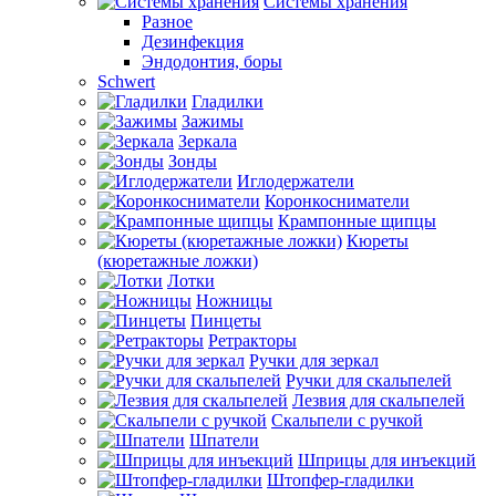
Системы хранения
Разное
Дезинфекция
Эндодонтия, боры
Schwert
Гладилки
Зажимы
Зеркала
Зонды
Иглодержатели
Коронкосниматели
Крампонные щипцы
Кюреты
(кюретажные ложки)
Лотки
Ножницы
Пинцеты
Ретракторы
Ручки для зеркал
Ручки для скальпелей
Лезвия для скальпелей
Скальпели с ручкой
Шпатели
Шприцы для инъекций
Штопфер-гладилки