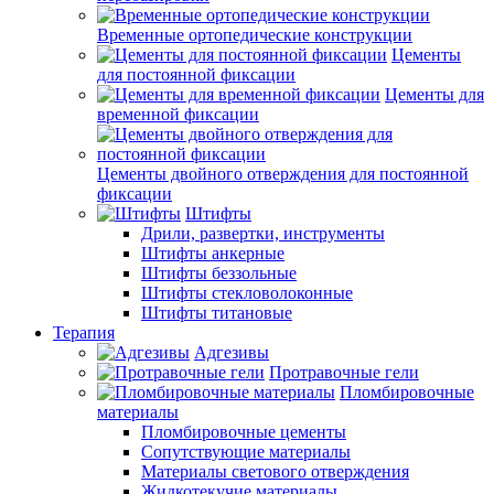
Временные ортопедические конструкции
Цементы
для постоянной фиксации
Цементы для
временной фиксации
Цементы двойного отверждения для постоянной
фиксации
Штифты
Дрили, развертки, инструменты
Штифты анкерные
Штифты беззольные
Штифты стекловолоконные
Штифты титановые
Терапия
Адгезивы
Протравочные гели
Пломбировочные
материалы
Пломбировочные цементы
Сопутствующие материалы
Материалы светового отверждения
Жидкотекучие материалы