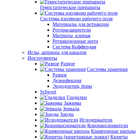
Гемостатические препараты
Системы изоляции рабочего поля
Материалы для ретракции
Роторасширители
Матрицы, клинья
Ретракционные нити
Система Коффердам
Иглы, шприцы для каналов
Инструменты
Разное
Системы хранения
Разное
Дезинфекция
Эндодонтия, боры
Schwert
Гладилки
Зажимы
Зеркала
Зонды
Иглодержатели
Коронкосниматели
Крампонные щипцы
Кюреты