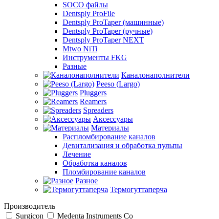
SOCO файлы
Dentsply ProFile
Dentsply ProTaper (машинные)
Dentsply ProTaper (ручные)
Dentsply ProTaper NEXT
Mtwo NiTi
Инструменты FKG
Разные
Каналонаполнители
Peeso (Largo)
Pluggers
Reamers
Spreaders
Аксессуары
Материалы
Распломбирование каналов
Девитализация и обработка пульпы
Лечение
Обработка каналов
Пломбирование каналов
Разное
Термогуттаперча
Производитель
Surgicon
Medenta Instruments Co