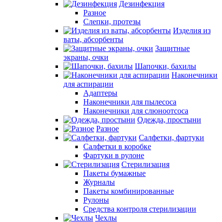
Дезинфекция
Разное
Слепки, протезы
Изделия из
ваты, абсорбенты
Защитные
экраны, очки
Шапочки, бахилы
Наконечники
для аспирации
Адаптеры
Наконечники для пылесоса
Наконечники для слюноотсоса
Одежда, простыни
Разное
Салфетки, фартуки
Салфетки в коробке
Фартуки в рулоне
Стерилизация
Пакеты бумажные
Журналы
Пакеты комбинированные
Рулоны
Средства контроля стерилизации
Чехлы