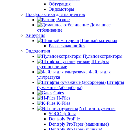
Обтурация
Эндомоторы
Профилактика для пациентов
Разное
Домашнее
отбеливание
Хирургия
Шовный материал
Рассасывающийся
Эндодонтия
Пульпоэкстракторы
Штифты
гуттаперчивые
Файлы для
ультразвука
Штифты
бумажные (абсорберы)
Gates
H-Files
K-Files
NiTi инструменты
SOCO файлы
Dentsply ProFile
Dentsply ProTaper (машинные)
Dentsply ProTaper (ручные)