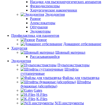
Насадки для пьезохирургических аппаратов
Физиодиспенсеры
Хирургические наконечники
Эндодонтия
Разное
Апекслокаторы
Обтурация
Эндомоторы
Профилактика для пациентов
Разное
Домашнее отбеливание
Хирургия
Шовный материал
Рассасывающийся
Эндодонтия
Пульпоэкстракторы
Штифты
гуттаперчивые
Файлы для ультразвука
Штифты
бумажные (абсорберы)
Gates
H-Files
K-Files
NiTi инструменты