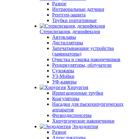
Разное
Интраоральные датчики
Рентген-защита
Трубки портативные
Стерилизация, дезинфекция
Автоклавы
Дистилляторы
Запечатывающие устройства
(ламинаторы)
Очистка и смазка наконечников
Рециркуляторы, облучатели
Сухожары
УЗ-Мойки
УФ-камеры
Хирургия
Ирригационные трубки
Коагуляторы
Насадки для пьезохирургических
аппаратов
Физиодиспенсеры
Хирургические наконечники
Эндодонтия
Разное
Апекслокаторы