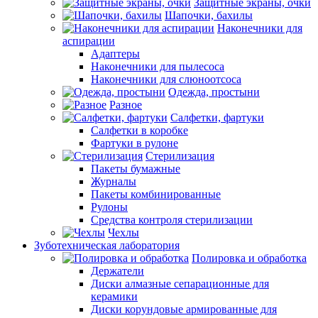
Защитные экраны, очки
Шапочки, бахилы
Наконечники для
аспирации
Адаптеры
Наконечники для пылесоса
Наконечники для слюноотсоса
Одежда, простыни
Разное
Салфетки, фартуки
Салфетки в коробке
Фартуки в рулоне
Стерилизация
Пакеты бумажные
Журналы
Пакеты комбинированные
Рулоны
Средства контроля стерилизации
Чехлы
Зуботехническая лаборатория
Полировка и обработка
Держатели
Диски алмазные сепарационные для
керамики
Диски корундовые армированные для