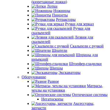
(кюретажные ложки)
Лотки
Ножницы
Пинцеты
Ретракторы
Ручки для зеркал
Ручки для
скальпелей
Лезвия для
скальпелей
Скальпели с ручкой
Шпатели
Шприцы для
инъекций
Штопфер-гладилки
Щипцы
Экскаваторы
Оборудование
Разное
Матрасы,
чехлы на установки
Оптические системы
Негатоскопы
Аксессуары,
запчасти