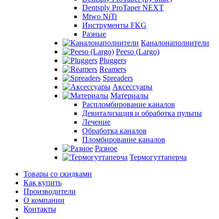
Dentsply ProTaper NEXT
Mtwo NiTi
Инструменты FKG
Разные
Каналонаполнители
Peeso (Largo)
Pluggers
Reamers
Spreaders
Аксессуары
Материалы
Распломбирование каналов
Девитализация и обработка пульпы
Лечение
Обработка каналов
Пломбирование каналов
Разное
Термогуттаперча
Товары со скидками
Как купить
Производители
О компании
Контакты