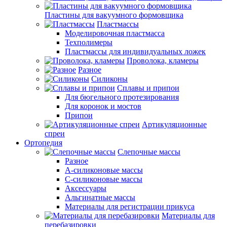
Пластины для вакуумного формовщика
Пластмассы
Моделировочная пластмасса
Техполимеры
Пластмассы для индивидуальных ложек
Проволока, кламеры
Разное
Силиконы
Сплавы и припои
Для бюгельного протезирования
Для коронок и мостов
Припои
Артикуляционные
спреи
Ортопедия
Слепочные массы
Разное
А-силиконовые массы
С-силиконовые массы
Аксессуары
Альгинатные массы
Материалы для регистрации прикуса
Материалы для
перебазировки