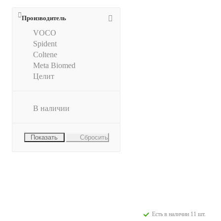
Производитель
VOCO
Spident
Coltene
Meta Biomed
ВладМиВа
Целит
Дентин-
паста
вишня
В наличии
-
временный
пломб.
Сбросить
мат.
на
основе
цинксульфатного
цемента
(50
г)
Есть в наличии 11 шт.