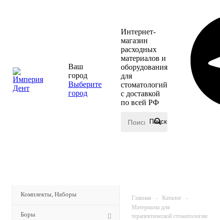
Интернет-
магазин
расходных
материалов и
Ваш
оборудования
город
для
Выберите
стоматологий
город
с доставкой
по всей РФ
КАТАЛОГ
Комплекты, Наборы
Главная
-
Каталог
-
Материалы для
Боры
терапевтической стоматологии