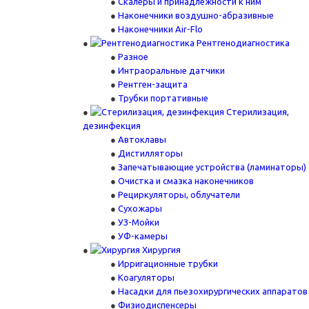
Скалеры и принадлежности к ним
Наконечники воздушно-абразивные
Наконечники Air-Flo
Рентгенодиагностика
Разное
Интраоральные датчики
Рентген-защита
Трубки портативные
Стерилизация,
дезинфекция
Автоклавы
Дистилляторы
Запечатывающие устройства (ламинаторы)
Очистка и смазка наконечников
Рециркуляторы, облучатели
Сухожары
УЗ-Мойки
УФ-камеры
Хирургия
Ирригационные трубки
Коагуляторы
Насадки для пьезохирургических аппаратов
Физиодиспенсеры