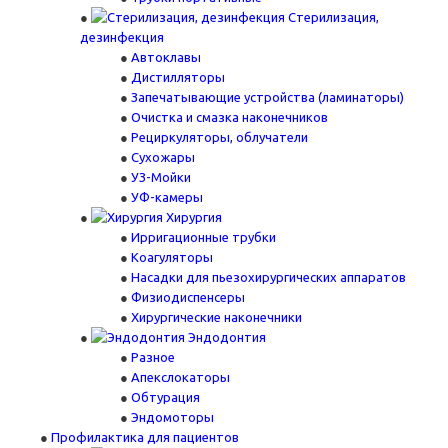
Стерилизация,
дезинфекция
Автоклавы
Дистилляторы
Запечатывающие устройства (ламинаторы)
Очистка и смазка наконечников
Рециркуляторы, облучатели
Сухожары
УЗ-Мойки
УФ-камеры
Хирургия
Ирригационные трубки
Коагуляторы
Насадки для пьезохирургических аппаратов
Физиодиспенсеры
Хирургические наконечники
Эндодонтия
Разное
Апекслокаторы
Обтурация
Эндомоторы
Профилактика для пациентов