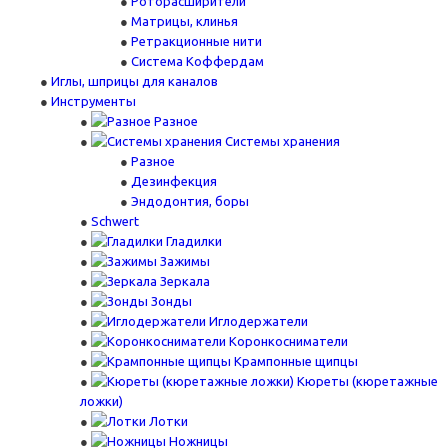
Роторасширители
Матрицы, клинья
Ретракционные нити
Система Коффердам
Иглы, шприцы для каналов
Инструменты
Разное
Системы хранения
Разное
Дезинфекция
Эндодонтия, боры
Schwert
Гладилки
Зажимы
Зеркала
Зонды
Иглодержатели
Коронкосниматели
Крампонные щипцы
Кюреты (кюретажные
ложки)
Лотки
Ножницы