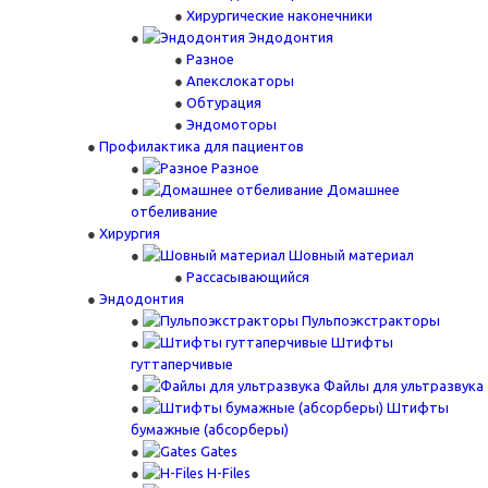
Хирургические наконечники
Эндодонтия
Разное
Апекслокаторы
Обтурация
Эндомоторы
Профилактика для пациентов
Разное
Домашнее
отбеливание
Хирургия
Шовный материал
Рассасывающийся
Эндодонтия
Пульпоэкстракторы
Штифты
гуттаперчивые
Файлы для ультразвука
Штифты
бумажные (абсорберы)
Gates
H-Files