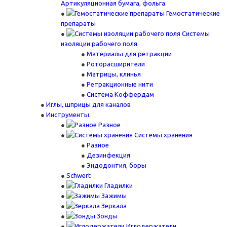
Артикуляционная бумага, фольга
Гемостатические
препараты
Системы
изоляции рабочего поля
Материалы для ретракции
Роторасширители
Матрицы, клинья
Ретракционные нити
Система Коффердам
Иглы, шприцы для каналов
Инструменты
Разное
Системы хранения
Разное
Дезинфекция
Эндодонтия, боры
Schwert
Гладилки
Зажимы
Зеркала
Зонды
Иглодержатели