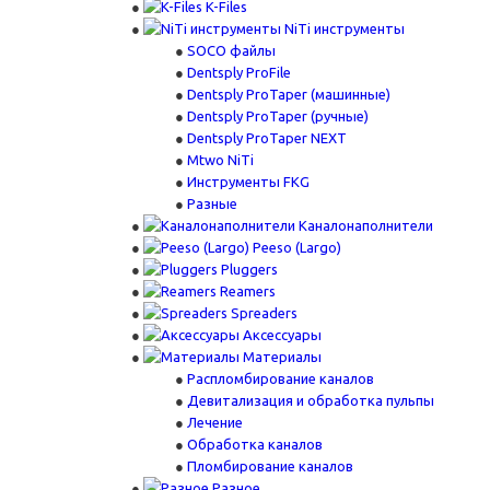
K-Files
NiTi инструменты
SOCO файлы
Dentsply ProFile
Dentsply ProTaper (машинные)
Dentsply ProTaper (ручные)
Dentsply ProTaper NEXT
Mtwo NiTi
Инструменты FKG
Разные
Каналонаполнители
Peeso (Largo)
Pluggers
Reamers
Spreaders
Аксессуары
Материалы
Распломбирование каналов
Девитализация и обработка пульпы
Лечение
Обработка каналов
Пломбирование каналов
Разное