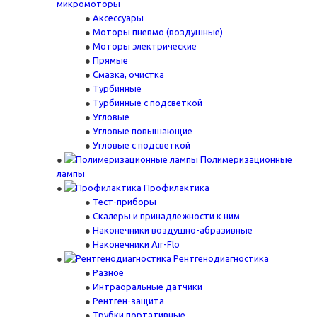
микромоторы
Аксессуары
Моторы пневмо (воздушные)
Моторы электрические
Прямые
Смазка, очистка
Турбинные
Турбинные с подсветкой
Угловые
Угловые повышающие
Угловые с подсветкой
Полимеризационные
лампы
Профилактика
Тест-приборы
Скалеры и принадлежности к ним
Наконечники воздушно-абразивные
Наконечники Air-Flo
Рентгенодиагностика
Разное
Интраоральные датчики
Рентген-защита
Трубки портативные