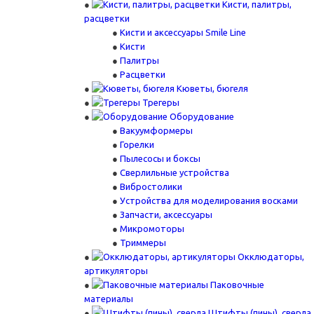
Кисти, палитры,
расцветки
Кисти и аксессуары Smile Line
Кисти
Палитры
Расцветки
Кюветы, бюгеля
Трегеры
Оборудование
Вакуумформеры
Горелки
Пылесосы и боксы
Сверлильные устройства
Вибростолики
Устройства для моделирования восками
Запчасти, аксессуары
Микромоторы
Триммеры
Окклюдаторы,
артикуляторы
Паковочные
материалы
Штифты (пины), сверла