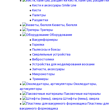
Кисти, палитры, расцветки
Кисти и аксессуары Smile Line
Кисти
Палитры
Расцветки
Кюветы, бюгеля
Трегеры
Оборудование
Вакуумформеры
Горелки
Пылесосы и боксы
Сверлильные устройства
Вибростолики
Устройства для моделирования восками
Запчасти, аксессуары
Микромоторы
Триммеры
Окклюдаторы,
артикуляторы
Паковочные материалы
Штифты (пины), сверла
Пластины для
вакуумного формовщика