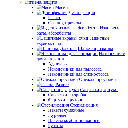
Гигиена, защита
Маски
Дезинфекция
Разное
Слепки, протезы
Изделия из
ваты, абсорбенты
Защитные
экраны, очки
Шапочки, бахилы
Наконечники
для аспирации
Адаптеры
Наконечники для пылесоса
Наконечники для слюноотсоса
Одежда, простыни
Разное
Салфетки, фартуки
Салфетки в коробке
Фартуки в рулоне
Стерилизация
Пакеты бумажные
Журналы
Пакеты комбинированные
Рулоны