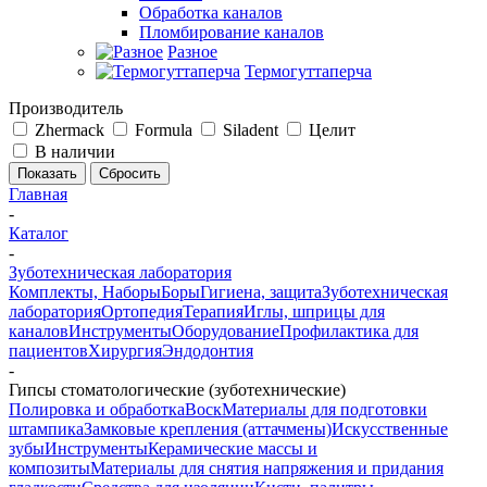
Обработка каналов
Пломбирование каналов
Разное
Термогуттаперча
Производитель
Zhermack
Formula
Siladent
Целит
В наличии
Сбросить
Главная
-
Каталог
-
Зуботехническая лаборатория
Комплекты, Наборы
Боры
Гигиена, защита
Зуботехническая
лаборатория
Ортопедия
Терапия
Иглы, шприцы для
каналов
Инструменты
Оборудование
Профилактика для
пациентов
Хирургия
Эндодонтия
-
Гипсы стоматологические (зуботехнические)
Полировка и обработка
Воск
Материалы для подготовки
штампика
Замковые крепления (аттачмены)
Искусственные
зубы
Инструменты
Керамические массы и
композиты
Материалы для снятия напряжения и придания