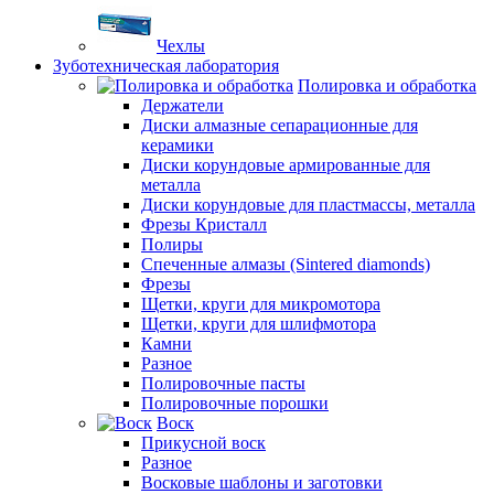
Чехлы
Зуботехническая лаборатория
Полировка и обработка
Держатели
Диски алмазные сепарационные для
керамики
Диски корундовые армированные для
металла
Диски корундовые для пластмассы, металла
Фрезы Кристалл
Полиры
Спеченные алмазы (Sintered diamonds)
Фрезы
Щетки, круги для микромотора
Щетки, круги для шлифмотора
Камни
Разное
Полировочные пасты
Полировочные порошки
Воск
Прикусной воск
Разное
Восковые шаблоны и заготовки