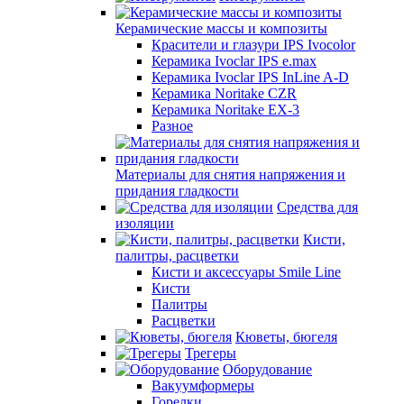
Керамические массы и композиты
Красители и глазури IPS Ivocolor
Керамика Ivoclar IPS e.max
Керамика Ivoclar IPS InLine A-D
Керамика Noritake CZR
Керамика Noritake EX-3
Разное
Материалы для снятия напряжения и
придания гладкости
Средства для
изоляции
Кисти,
палитры, расцветки
Кисти и аксессуары Smile Line
Кисти
Палитры
Расцветки
Кюветы, бюгеля
Трегеры
Оборудование
Вакуумформеры
Горелки