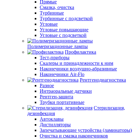
Прямые
Смазка, очистка
Турбинные
Турбинные с подсветкой
Угловые
Угловые повышающие
Угловые с подсветкой
Полимеризационные лампы
Профилактика
Тест-приборы
Скалеры и принадлежности к ним
Наконечники воздушно-абразивные
Наконечники Air-Flo
Рентгенодиагностика
Разное
Интраоральные датчики
Рентген-защита
Трубки портативные
Стерилизация,
дезинфекция
Автоклавы
Дистилляторы
Запечатывающие устройства (ламинаторы)
Очистка и смазка наконечников