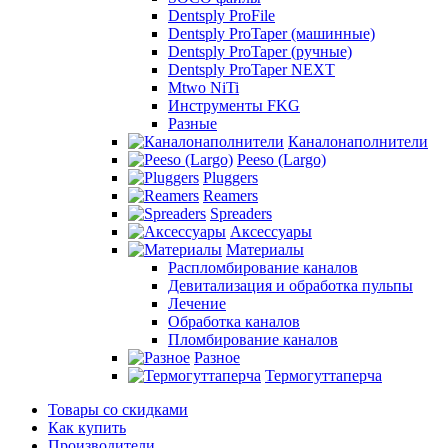
Dentsply ProFile
Dentsply ProTaper (машинные)
Dentsply ProTaper (ручные)
Dentsply ProTaper NEXT
Mtwo NiTi
Инструменты FKG
Разные
Каналонаполнители
Peeso (Largo)
Pluggers
Reamers
Spreaders
Аксессуары
Материалы
Распломбирование каналов
Девитализация и обработка пульпы
Лечение
Обработка каналов
Пломбирование каналов
Разное
Термогуттаперча
Товары со скидками
Как купить
Производители