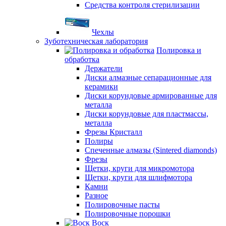
Средства контроля стерилизации
Чехлы
Зуботехническая лаборатория
Полировка и
обработка
Держатели
Диски алмазные сепарационные для
керамики
Диски корундовые армированные для
металла
Диски корундовые для пластмассы,
металла
Фрезы Кристалл
Полиры
Спеченные алмазы (Sintered diamonds)
Фрезы
Щетки, круги для микромотора
Щетки, круги для шлифмотора
Камни
Разное
Полировочные пасты
Полировочные порошки
Воск