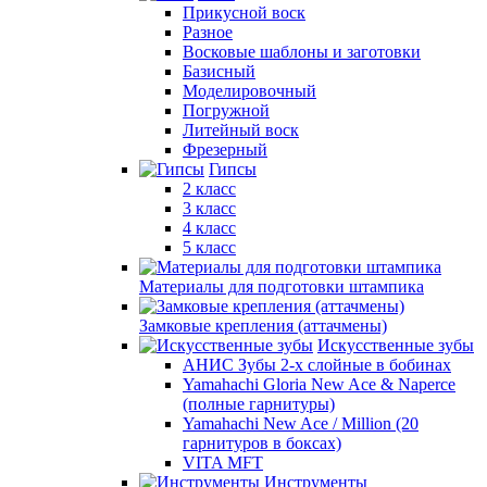
Прикусной воск
Разное
Восковые шаблоны и заготовки
Базисный
Моделировочный
Погружной
Литейный воск
Фрезерный
Гипсы
2 класс
3 класс
4 класс
5 класс
Материалы для подготовки штампика
Замковые крепления (аттачмены)
Искусственные зубы
АНИС Зубы 2-х слойные в бобинах
Yamahachi Gloria New Ace & Naperce
(полные гарнитуры)
Yamahachi New Ace / Million (20
гарнитуров в боксах)
VITA MFT
Инструменты