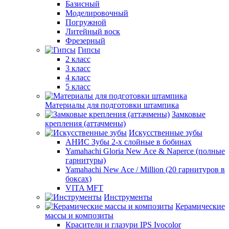
Базисный
Моделировочный
Погружной
Литейный воск
Фрезерный
Гипсы
2 класс
3 класс
4 класс
5 класс
Материалы для подготовки штампика
Замковые
крепления (аттачмены)
Искусственные зубы
АНИС Зубы 2-х слойные в бобинах
Yamahachi Gloria New Ace & Naperce (полные
гарнитуры)
Yamahachi New Ace / Million (20 гарнитуров в
боксах)
VITA MFT
Инструменты
Керамические
массы и композиты
Красители и глазури IPS Ivocolor