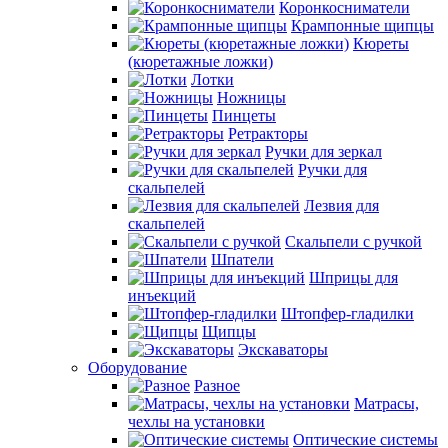
Коронкосниматели
Крампонные щипцы
Кюреты
(кюретажные ложки)
Лотки
Ножницы
Пинцеты
Ретракторы
Ручки для зеркал
Ручки для
скальпелей
Лезвия для
скальпелей
Скальпели с ручкой
Шпатели
Шприцы для
инъекций
Штопфер-гладилки
Щипцы
Экскаваторы
Оборудование
Разное
Матрасы,
чехлы на установки
Оптические системы