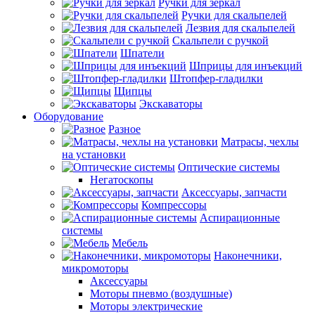
Ручки для зеркал
Ручки для скальпелей
Лезвия для скальпелей
Скальпели с ручкой
Шпатели
Шприцы для инъекций
Штопфер-гладилки
Щипцы
Экскаваторы
Оборудование
Разное
Матрасы, чехлы
на установки
Оптические системы
Негатоскопы
Аксессуары, запчасти
Компрессоры
Аспирационные
системы
Мебель
Наконечники,
микромоторы
Аксессуары
Моторы пневмо (воздушные)
Моторы электрические