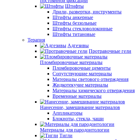
постоянной фиксации
Штифты
Дрили, развертки, инструменты
Штифты анкерные
Штифты беззольные
Штифты стекловолоконные
Штифты титановые
Терапия
Адгезивы
Протравочные гели
Пломбировочные материалы
Пломбировочные цементы
Сопутствующие материалы
Материалы светового отверждения
Жидкотекучие материалы
Материалы химического отверждения
Временные материалы
Нанесение, замешивание материалов
Аппликаторы
Блокноты, стекла, чаши
Материалы для пародонтологии
Тигли