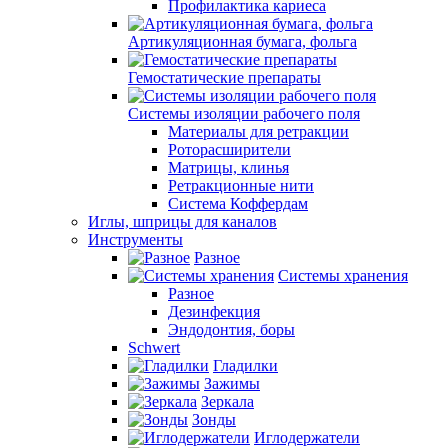
Профилактика кариеса
Артикуляционная бумага, фольга
Гемостатические препараты
Системы изоляции рабочего поля
Материалы для ретракции
Роторасширители
Матрицы, клинья
Ретракционные нити
Система Коффердам
Иглы, шприцы для каналов
Инструменты
Разное
Системы хранения
Разное
Дезинфекция
Эндодонтия, боры
Schwert
Гладилки
Зажимы
Зеркала
Зонды
Иглодержатели