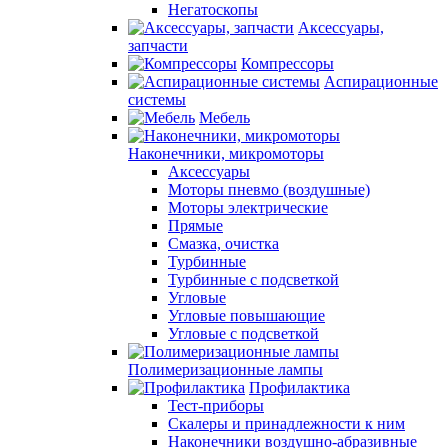
Негатоскопы
Аксессуары,
запчасти
Компрессоры
Аспирационные
системы
Мебель
Наконечники, микромоторы
Аксессуары
Моторы пневмо (воздушные)
Моторы электрические
Прямые
Смазка, очистка
Турбинные
Турбинные с подсветкой
Угловые
Угловые повышающие
Угловые с подсветкой
Полимеризационные лампы
Профилактика
Тест-приборы
Скалеры и принадлежности к ним
Наконечники воздушно-абразивные