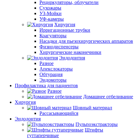
Рециркуляторы, облучатели
Сухожары
УЗ-Мойки
УФ-камеры
Хирургия
Ирригационные трубки
Коагуляторы
Насадки для пьезохирургических аппаратов
Физиодиспенсеры
Хирургические наконечники
Эндодонтия
Разное
Апекслокаторы
Обтурация
Эндомоторы
Профилактика для пациентов
Разное
Домашнее отбеливание
Хирургия
Шовный материал
Рассасывающийся
Эндодонтия
Пульпоэкстракторы
Штифты
гуттаперчивые