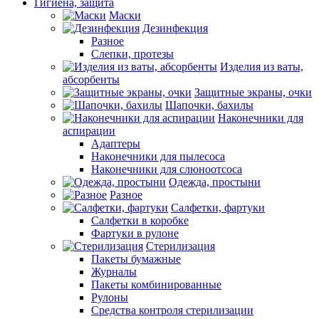
Гигиена, защита
Маски
Дезинфекция
Разное
Слепки, протезы
Изделия из ваты,
абсорбенты
Защитные экраны, очки
Шапочки, бахилы
Наконечники для
аспирации
Адаптеры
Наконечники для пылесоса
Наконечники для слюноотсоса
Одежда, простыни
Разное
Салфетки, фартуки
Салфетки в коробке
Фартуки в рулоне
Стерилизация
Пакеты бумажные
Журналы
Пакеты комбинированные
Рулоны
Средства контроля стерилизации