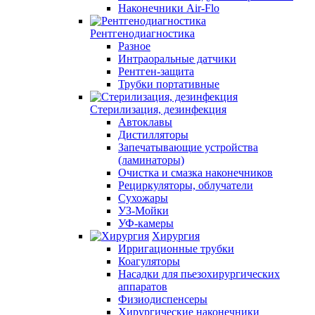
Наконечники Air-Flo
Рентгенодиагностика
Разное
Интраоральные датчики
Рентген-защита
Трубки портативные
Стерилизация, дезинфекция
Автоклавы
Дистилляторы
Запечатывающие устройства
(ламинаторы)
Очистка и смазка наконечников
Рециркуляторы, облучатели
Сухожары
УЗ-Мойки
УФ-камеры
Хирургия
Ирригационные трубки
Коагуляторы
Насадки для пьезохирургических
аппаратов
Физиодиспенсеры
Хирургические наконечники