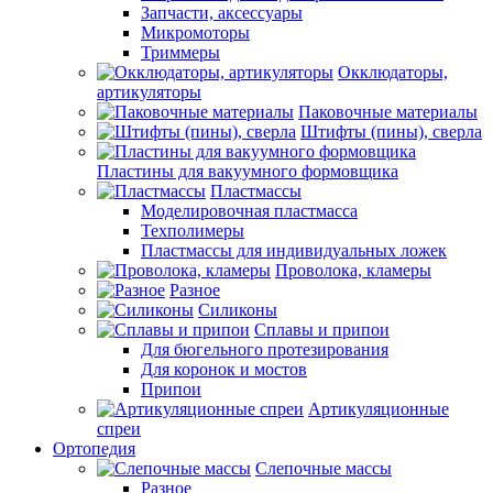
Запчасти, аксессуары
Микромоторы
Триммеры
Окклюдаторы,
артикуляторы
Паковочные материалы
Штифты (пины), сверла
Пластины для вакуумного формовщика
Пластмассы
Моделировочная пластмасса
Техполимеры
Пластмассы для индивидуальных ложек
Проволока, кламеры
Разное
Силиконы
Сплавы и припои
Для бюгельного протезирования
Для коронок и мостов
Припои
Артикуляционные
спреи
Ортопедия
Слепочные массы
Разное