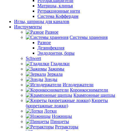
Роторасширители
Матрицы, клинья
Ретракционные нити
Система Коффердам
Иглы, шприцы для каналов
Инструменты
Разное
Системы хранения
Разное
Дезинфекция
Эндодонтия, боры
Schwert
Гладилки
Зажимы
Зеркала
Зонды
Иглодержатели
Коронкосниматели
Крампонные щипцы
Кюреты
(кюретажные ложки)
Лотки
Ножницы
Пинцеты
Ретракторы