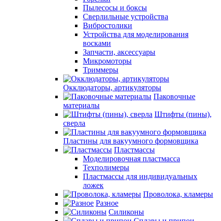
Пылесосы и боксы
Сверлильные устройства
Вибростолики
Устройства для моделирования
восками
Запчасти, аксессуары
Микромоторы
Триммеры
Окклюдаторы, артикуляторы
Паковочные
материалы
Штифты (пины),
сверла
Пластины для вакуумного формовщика
Пластмассы
Моделировочная пластмасса
Техполимеры
Пластмассы для индивидуальных
ложек
Проволока, кламеры
Разное
Силиконы
Сплавы и припои