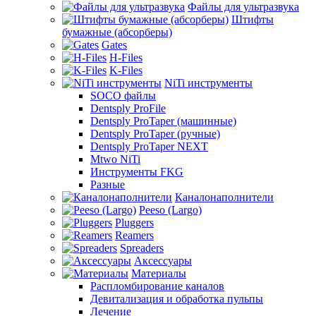
Файлы для ультразвука
Штифты
бумажные (абсорберы)
Gates
H-Files
K-Files
NiTi инструменты
SOCO файлы
Dentsply ProFile
Dentsply ProTaper (машинные)
Dentsply ProTaper (ручные)
Dentsply ProTaper NEXT
Mtwo NiTi
Инструменты FKG
Разные
Каналонаполнители
Peeso (Largo)
Pluggers
Reamers
Spreaders
Аксессуары
Материалы
Распломбирование каналов
Девитализация и обработка пульпы
Лечение