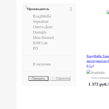
Производитель
ВладМиВа
Septodont
Омега-Дент
Dentsply
Meta Biomed
BJM Lab
PD
ВладМиВа Трио
инструментов (1
В наличии
0,5 г)
ВладМиВа
Есть в наличи
Сбросить
1 373
руб.