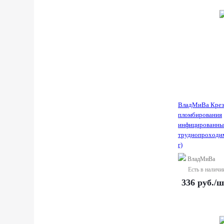
ВладМиВа Крез
пломбирования
инфицированны
труднопроходим
г)
ВладМиВа
Есть в наличи
336
руб.
/ш