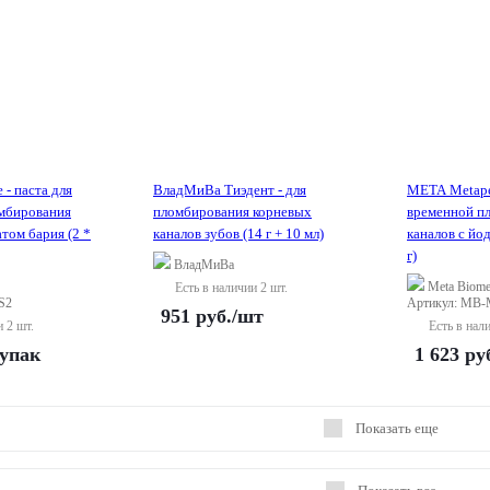
- паста для
ВладМиВа Тиэдент - для
META Metapex
мбирования
пломбирования корневых
временной п
атом бария (2 *
каналов зубов (14 г + 10 мл)
каналов с йо
г)
ВладМиВа
Meta Biom
Есть в наличии 2 шт.
S2
Артикул: MB
951
руб.
/шт
и 2 шт.
Есть в нал
/упак
1 623
ру
Показать еще