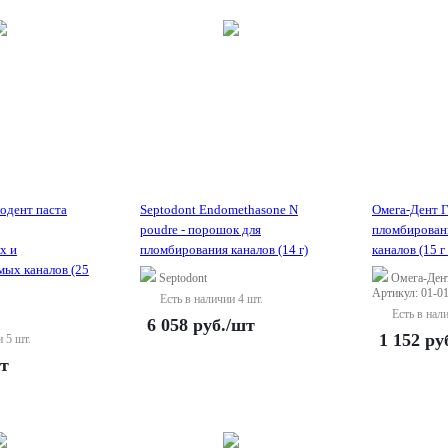
одент паста
Septodont Endomethasone N
Омега-Дент Г
poudre - порошок для
пломбирован
х и
пломбирования каналов (14 г)
каналов (15 г 
ых каналов (25
Septodont
Омега-Ден
Артикул: 01-0
Есть в наличии 4 шт.
Есть в нал
6 058
руб.
/шт
1 152
ру
и 5 шт.
т