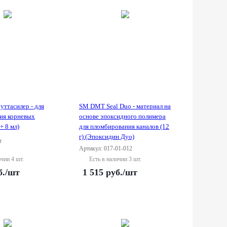
уттасилер - для
SM DMT Seal Duo - материал на
ия корневых
основе эпоксидного полимера
+ 8 мл)
для пломбирования каналов (12
г) (Эпоксидин Дуо)
т
1
Артикул: 017-01-012
ичии 4 шт.
Есть в наличии 3 шт.
б.
/шт
1 515
руб.
/шт