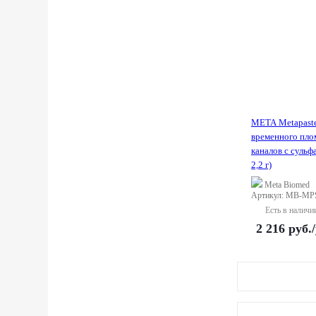
META Metapaste 
временного пло
каналов с сульф
2,2 г)
Meta Biomed
Артикул: MB-MP
Есть в наличи
2 216
руб.