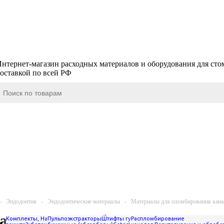
нтернет-магазин расходных материалов и оборудования для сто
оставкой по всей РФ
-
Эндодонтия
-
Эндодонтические материалы
-
Материалы для пломбирования кана
алы для пломбирования канал
Комплекты, Наборы
Пульпоэкстракторы
Боры
Гигиена,
Штифты гуттаперчивые
Распломбирование
Файлы для ультразв