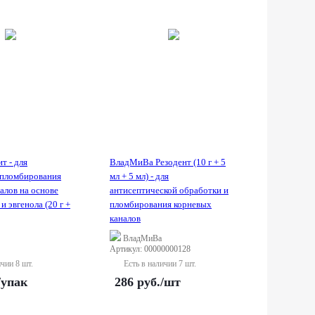
т - для
ВладМиВа Резодент (10 г + 5
 пломбирования
мл + 5 мл) - для
алов на основе
антисептической обработки и
и эвгенола (20 г +
пломбирования корневых
каналов
ВладМиВа
Артикул: 00000000128
ичии 8 шт.
Есть в наличии 7 шт.
/упак
286
руб.
/шт