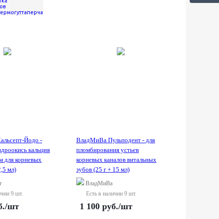
тка
ов
Термогуттаперча
альсепт-Йодо -
ВладМиВа Пульподент - для
идроокись кальция
пломбирования устьев
м для корневых
корневых каналов витальных
2,5 мл)
зубов (25 г + 15 мл)
т
ВладМиВа
ичии 9 шт.
Есть в наличии 9 шт.
б.
/шт
1 100
руб.
/шт