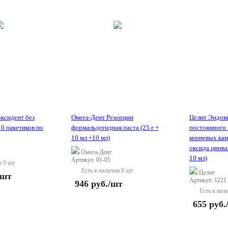
ксидент без
Омега-Дент Резорцин
Целит Эндови
0 пакетиков по
формальдегидная паста (25 г +
постоянного
10 мл +10 мл)
корневых кан
оксида цинка 
Омега-Дент
10 мл)
Артикул: 01-05
и 9 шт.
Есть в наличии 8 шт.
Целит
/шт
Артикул: 1221
946
руб.
/шт
Есть в нал
655
руб.