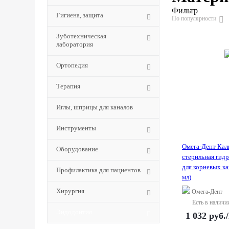
Фильтр
Гигиена, защита
По популярности
Зуботехническая
лаборатория
Ортопедия
Терапия
Иглы, шприцы для каналов
Инструменты
Омега-Дент Каль
Оборудование
стерильная гид
для корневых ка
Профилактика для пациентов
мл)
Хирургия
Омега-Дент
Есть в наличи
Эндодонтия
1 032
руб.