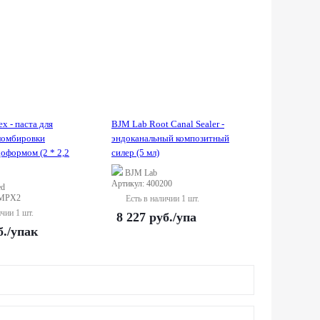
 - паста для
BJM Lab Root Canal Sealer -
ломбировки
эндоканальный композитный
доформом (2 * 2,2
силер (5 мл)
BJM Lab
Артикул: 400200
ed
-MPX2
Есть в наличии 1 шт.
ичии 1 шт.
8 227
руб.
/упа
б.
/упак