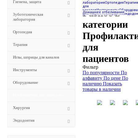
Гигиена, защита
Профилактика для пациентов
лаборатория
Ортопедия
Терапия
для
Разное в
каналов
Инструменты
Оборудова
Домашнее отбеливание
для пациентов
Хирургия
Эндодон
Зуботехническая
лаборатория
категории
Ортопедия
Профилакт
для
Терапия
пациентов
Иглы, шприцы для каналов
Фильтр
Инструменты
По популярности
По
алфавиту
По цене
По
Оборудование
наличию
Показать
товары в наличии
Профилактика для пациентов
Хирургия
Эндодонтия