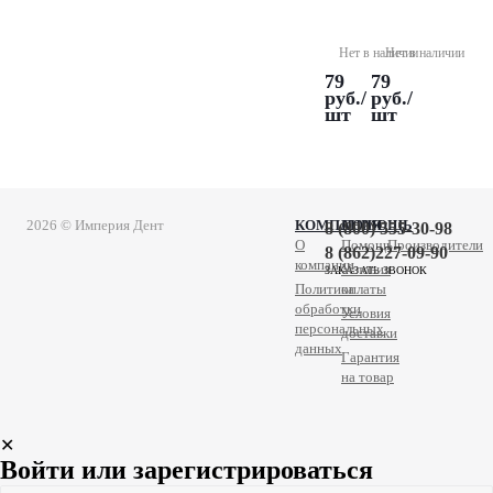
кап,
кап,
синий
белый
Нет в наличии
Нет в наличии
79
79
руб.
/
руб.
/
шт
шт
2026 © Империя Дент
КОМПАНИЯ
ПОМОЩЬ
8 (800) 555-30-98
О
Помощь
Производители
8 (862)227-09-90
компании
Условия
ЗАКАЗАТЬ ЗВОНОК
Политика
оплаты
обработки
Условия
персональных
доставки
данных
Гарантия
на товар
✕
Войти или зарегистрироваться