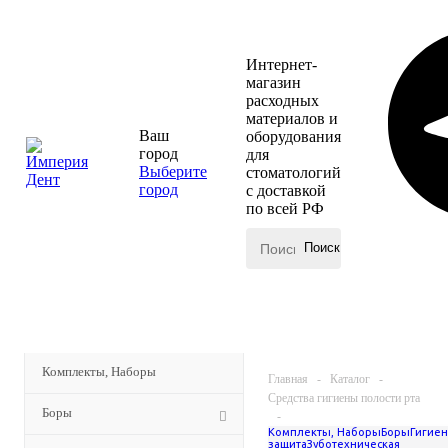
Интернет-
магазин
расходных
материалов и
Ваш
оборудования
город
для
Выберите
стоматологий
город
с доставкой
по всей РФ
КАТАЛОГ
МЕНЮ
Комплекты, Наборы
Главная
-
Каталог
-
Средства гигиены полости рта
Боры
-
Комплекты, Наборы
Боры
Гигиен
Разное в категории
защита
Зуботехническая