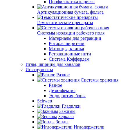
Профилактика кариеса
Артикуляционная бумага, фольга
Гемостатические препараты
Системы изоляции рабочего поля
Материалы для ретракции
Роторасширители
Матрицы, клинья
Ретракционные нити
Система Коффердам
Иглы, шприцы для каналов
Инструменты
Разное
Системы хранения
Разное
Дезинфекция
Эндодонтия, боры
Schwert
Гладилки
Зажимы
Зеркала
Зонды
Иглодержатели