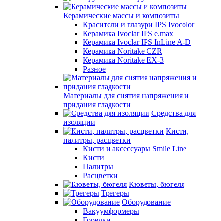
Керамические массы и композиты
Красители и глазури IPS Ivocolor
Керамика Ivoclar IPS e.max
Керамика Ivoclar IPS InLine A-D
Керамика Noritake CZR
Керамика Noritake EX-3
Разное
Материалы для снятия напряжения и
придания гладкости
Средства для
изоляции
Кисти,
палитры, расцветки
Кисти и аксессуары Smile Line
Кисти
Палитры
Расцветки
Кюветы, бюгеля
Трегеры
Оборудование
Вакуумформеры
Горелки