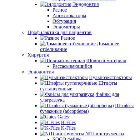
Эндодонтия
Разное
Апекслокаторы
Обтурация
Эндомоторы
Профилактика для пациентов
Разное
Домашнее
отбеливание
Хирургия
Шовный материал
Рассасывающийся
Эндодонтия
Пульпоэкстракторы
Штифты
гуттаперчивые
Файлы для
ультразвука
Штифты
бумажные (абсорберы)
Gates
H-Files
K-Files
NiTi инструменты
SOCO файлы