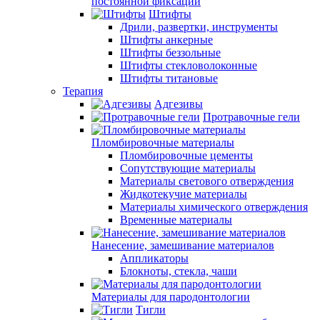
постоянной фиксации
Штифты
Дрили, развертки, инструменты
Штифты анкерные
Штифты беззольные
Штифты стекловолоконные
Штифты титановые
Терапия
Адгезивы
Протравочные гели
Пломбировочные материалы
Пломбировочные цементы
Сопутствующие материалы
Материалы светового отверждения
Жидкотекучие материалы
Материалы химического отверждения
Временные материалы
Нанесение, замешивание материалов
Аппликаторы
Блокноты, стекла, чаши
Материалы для пародонтологии
Тигли