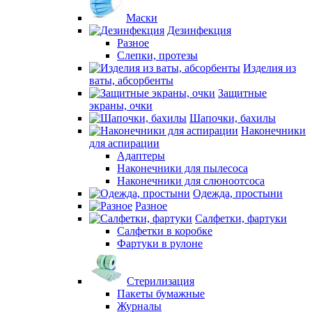
Маски
Дезинфекция
Разное
Слепки, протезы
Изделия из
ваты, абсорбенты
Защитные
экраны, очки
Шапочки, бахилы
Наконечники
для аспирации
Адаптеры
Наконечники для пылесоса
Наконечники для слюноотсоса
Одежда, простыни
Разное
Салфетки, фартуки
Салфетки в коробке
Фартуки в рулоне
Стерилизация
Пакеты бумажные
Журналы