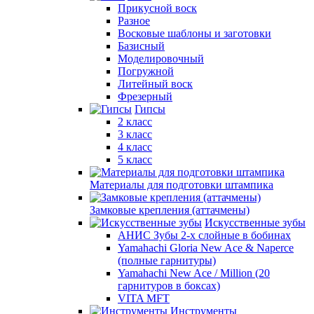
Прикусной воск
Разное
Восковые шаблоны и заготовки
Базисный
Моделировочный
Погружной
Литейный воск
Фрезерный
Гипсы
2 класс
3 класс
4 класс
5 класс
Материалы для подготовки штампика
Замковые крепления (аттачмены)
Искусственные зубы
АНИС Зубы 2-х слойные в бобинах
Yamahachi Gloria New Ace & Naperce
(полные гарнитуры)
Yamahachi New Ace / Million (20
гарнитуров в боксах)
VITA MFT
Инструменты