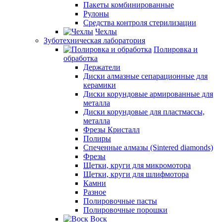
Пакеты комбинированные
Рулоны
Средства контроля стерилизации
Чехлы
Зуботехническая лаборатория
Полировка и
обработка
Держатели
Диски алмазные сепарационные для
керамики
Диски корундовые армированные для
металла
Диски корундовые для пластмассы,
металла
Фрезы Кристалл
Полиры
Спеченные алмазы (Sintered diamonds)
Фрезы
Щетки, круги для микромотора
Щетки, круги для шлифмотора
Камни
Разное
Полировочные пасты
Полировочные порошки
Воск