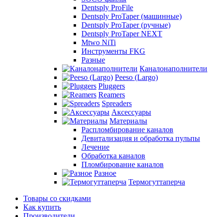
Dentsply ProFile
Dentsply ProTaper (машинные)
Dentsply ProTaper (ручные)
Dentsply ProTaper NEXT
Mtwo NiTi
Инструменты FKG
Разные
Каналонаполнители
Peeso (Largo)
Pluggers
Reamers
Spreaders
Аксессуары
Материалы
Распломбирование каналов
Девитализация и обработка пульпы
Лечение
Обработка каналов
Пломбирование каналов
Разное
Термогуттаперча
Товары со скидками
Как купить
Производители