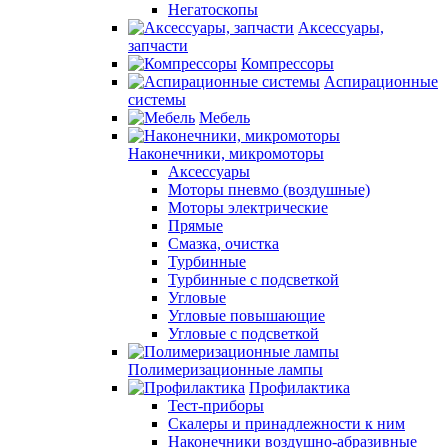
Негатоскопы
Аксессуары,
запчасти
Компрессоры
Аспирационные
системы
Мебель
Наконечники, микромоторы
Аксессуары
Моторы пневмо (воздушные)
Моторы электрические
Прямые
Смазка, очистка
Турбинные
Турбинные с подсветкой
Угловые
Угловые повышающие
Угловые с подсветкой
Полимеризационные лампы
Профилактика
Тест-приборы
Скалеры и принадлежности к ним
Наконечники воздушно-абразивные