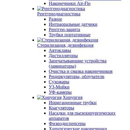
Наконечники Air-Flo
Рентгенодиагностика
Разное
Интраоральные датчики
Рентген-защита
Трубки портативные
Стерилизация, дезинфекция
Автоклавы
Дистилляторы
Запечатывающие устройства
(ламинаторы)
Очистка и смазка наконечников
Рециркуляторы, облучатели
Сухожары
УЗ-Мойки
УФ-камеры
Хирургия
Ирригационные трубки
Коагуляторы
Насадки для пьезохирургических
аппаратов
Физиодиспенсеры
Хирургические наконечники