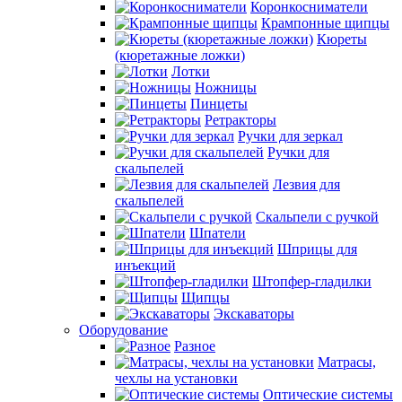
Коронкосниматели
Крампонные щипцы
Кюреты
(кюретажные ложки)
Лотки
Ножницы
Пинцеты
Ретракторы
Ручки для зеркал
Ручки для
скальпелей
Лезвия для
скальпелей
Скальпели с ручкой
Шпатели
Шприцы для
инъекций
Штопфер-гладилки
Щипцы
Экскаваторы
Оборудование
Разное
Матрасы,
чехлы на установки
Оптические системы