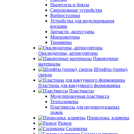
Пылесосы и боксы
Сверлильные устройства
Вибростолики
Устройства для моделирования
восками
Запчасти, аксессуары
Микромоторы
Триммеры
Окклюдаторы, артикуляторы
Паковочные
материалы
Штифты (пины),
сверла
Пластины для вакуумного формовщика
Пластмассы
Моделировочная пластмасса
Техполимеры
Пластмассы для индивидуальных
ложек
Проволока, кламеры
Разное
Силиконы
Сплавы и припои