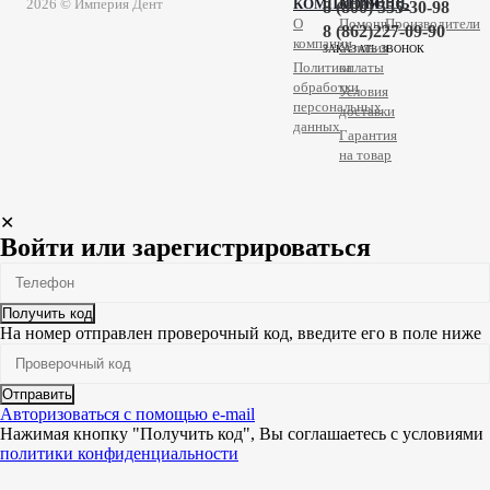
2026 © Империя Дент
КОМПАНИЯ
ПОМОЩЬ
8 (800) 555-30-98
О
Помощь
Производители
8 (862)227-09-90
компании
Условия
ЗАКАЗАТЬ ЗВОНОК
Политика
оплаты
обработки
Условия
персональных
доставки
данных
Гарантия
на товар
✕
Войти или зарегистрироваться
Получить код
На номер
отправлен проверочный код, введите его в поле ниже
Отправить
Авторизоваться с помощью e-mail
Нажимая кнопку "Получить код", Вы соглашаетесь c условиями
политики конфиденциальности