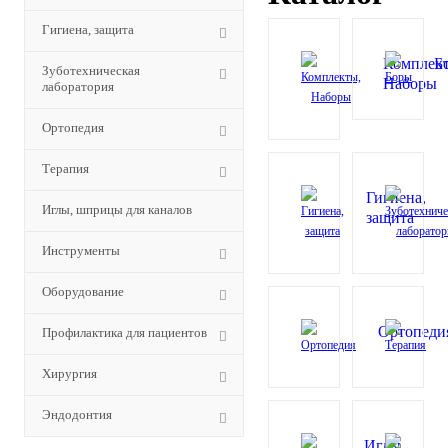
Гигиена, защита
Комплек
Б
Зуботехническая
Наборы
лаборатория
Ортопедия
Терапия
Гигиена,
Иглы, шприцы для каналов
защита
Инструменты
Оборудование
Ортопеди
Профилактика для пациентов
Хирургия
Эндодонтия
Иглы,