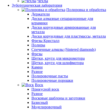
Чехлы
Зуботехническая лаборатория
Полировка и обработка
Держатели
Диски алмазные сепарационные для
керамики
Диски корундовые армированные для
металла
Диски корундовые для пластмассы, металла
Фрезы Кристалл
Полиры
Спеченные алмазы (Sintered diamonds)
Фрезы
Щетки, круги для микромотора
Щетки, круги для шлифмотора
Камни
Разное
Полировочные пасты
Полировочные порошки
Воск
Прикусной воск
Разное
Восковые шаблоны и заготовки
Базисный
Моделировочный