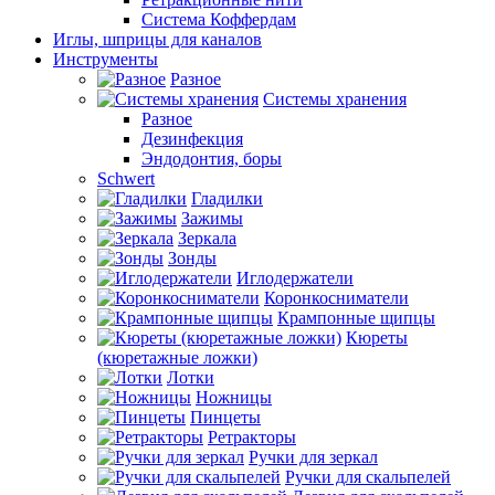
Система Коффердам
Иглы, шприцы для каналов
Инструменты
Разное
Системы хранения
Разное
Дезинфекция
Эндодонтия, боры
Schwert
Гладилки
Зажимы
Зеркала
Зонды
Иглодержатели
Коронкосниматели
Крампонные щипцы
Кюреты
(кюретажные ложки)
Лотки
Ножницы
Пинцеты
Ретракторы
Ручки для зеркал
Ручки для скальпелей