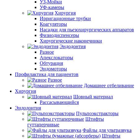
УЗ-Мойки
УФ-камеры
Хирургия
Ирригационные трубки
Коагуляторы
Насадки для пьезохирургических аппаратов
Физиодиспенсеры
Хирургические наконечники
Эндодонтия
Разное
Апекслокаторы
Обтурация
Эндомоторы
Профилактика для пациентов
Разное
Домашнее отбеливание
Хирургия
Шовный материал
Рассасывающийся
Эндодонтия
Пульпоэкстракторы
Штифты
гуттаперчивые
Файлы для ультразвука
Штифты