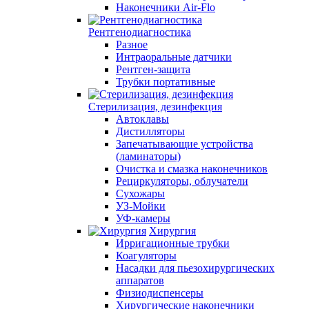
Наконечники Air-Flo
Рентгенодиагностика
Разное
Интраоральные датчики
Рентген-защита
Трубки портативные
Стерилизация, дезинфекция
Автоклавы
Дистилляторы
Запечатывающие устройства
(ламинаторы)
Очистка и смазка наконечников
Рециркуляторы, облучатели
Сухожары
УЗ-Мойки
УФ-камеры
Хирургия
Ирригационные трубки
Коагуляторы
Насадки для пьезохирургических
аппаратов
Физиодиспенсеры
Хирургические наконечники