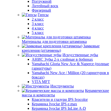
Погружной
Литейный воск
Фрезерный
Гипсы
2 класс
3 класс
4 класс
5 класс
Материалы для подготовки штампика
Замковые
крепления (аттачмены)
Искусственные зубы
АНИС Зубы 2-х слойные в бобинах
Yamahachi Gloria New Ace & Naperce (полные
гарнитуры)
Yamahachi New Ace / Million (20 гарнитуров в
боксах)
VITA MFT
Инструменты
Керамические
массы и композиты
Красители и глазури IPS Ivocolor
Керамика Ivoclar IPS e.max
Керамика Ivoclar IPS InLine A-D