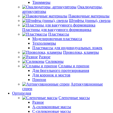
Триммеры
Окклюдаторы,
артикуляторы
Паковочные материалы
Штифты (пины), сверла
Пластины для вакуумного формовщика
Пластмассы
Моделировочная пластмасса
Техполимеры
Пластмассы для индивидуальных ложек
Проволока, кламеры
Разное
Силиконы
Сплавы и припои
Для бюгельного протезирования
Для коронок и мостов
Припои
Артикуляционные
спреи
Ортопедия
Слепочные массы
Разное
А-силиконовые массы
С-силиконовые массы