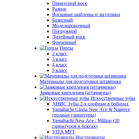
Прикусной воск
Разное
Восковые шаблоны и заготовки
Базисный
Моделировочный
Погружной
Литейный воск
Фрезерный
Гипсы
2 класс
3 класс
4 класс
5 класс
Материалы для подготовки штампика
Замковые крепления (аттачмены)
Искусственные зубы
АНИС Зубы 2-х слойные в бобинах
Yamahachi Gloria New Ace & Naperce
(полные гарнитуры)
Yamahachi New Ace / Million (20
гарнитуров в боксах)
VITA MFT
Инструменты