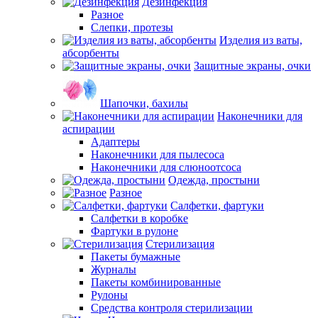
Дезинфекция
Разное
Слепки, протезы
Изделия из ваты,
абсорбенты
Защитные экраны, очки
Шапочки, бахилы
Наконечники для
аспирации
Адаптеры
Наконечники для пылесоса
Наконечники для слюноотсоса
Одежда, простыни
Разное
Салфетки, фартуки
Салфетки в коробке
Фартуки в рулоне
Стерилизация
Пакеты бумажные
Журналы
Пакеты комбинированные
Рулоны
Средства контроля стерилизации