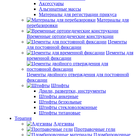
Аксессуары
Альгинатные массы
Материалы для регистрации прикуса
Материалы для
перебазировки
Временные ортопедические конструкции
Цементы
для постоянной фиксации
Цементы для
временной фиксации
Цементы двойного отверждения для постоянной
фиксации
Штифты
Дрили, развертки, инструменты
Штифты анкерные
Штифты беззольные
Штифты стекловолоконные
Штифты титановые
Терапия
Адгезивы
Протравочные гели
Пломбировочные