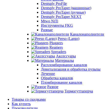
Dentsply ProFile
Dentsply ProTaper (машинные)
Dentsply ProTaper (ручные)
Dentsply ProTaper NEXT
Mtwo NiTi
Инструменты FKG
Разные
Каналонаполнители
Peeso (Largo)
Pluggers
Reamers
Spreaders
Аксессуары
Материалы
Распломбирование каналов
Девитализация и обработка пульпы
Лечение
Обработка каналов
Пломбирование каналов
Разное
Термогуттаперча
Товары со скидками
Как купить
Производители