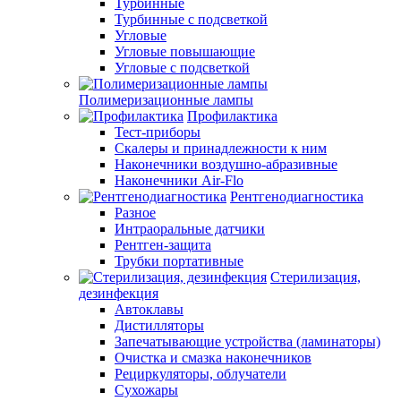
Турбинные
Турбинные с подсветкой
Угловые
Угловые повышающие
Угловые с подсветкой
Полимеризационные лампы
Профилактика
Тест-приборы
Скалеры и принадлежности к ним
Наконечники воздушно-абразивные
Наконечники Air-Flo
Рентгенодиагностика
Разное
Интраоральные датчики
Рентген-защита
Трубки портативные
Стерилизация,
дезинфекция
Автоклавы
Дистилляторы
Запечатывающие устройства (ламинаторы)
Очистка и смазка наконечников
Рециркуляторы, облучатели
Сухожары