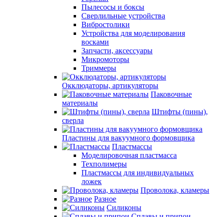
Пылесосы и боксы
Сверлильные устройства
Вибростолики
Устройства для моделирования
восками
Запчасти, аксессуары
Микромоторы
Триммеры
Окклюдаторы, артикуляторы
Паковочные
материалы
Штифты (пины),
сверла
Пластины для вакуумного формовщика
Пластмассы
Моделировочная пластмасса
Техполимеры
Пластмассы для индивидуальных
ложек
Проволока, кламеры
Разное
Силиконы
Сплавы и припои