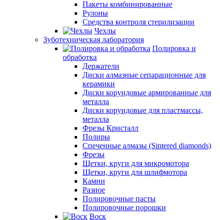
Пакеты комбинированные
Рулоны
Средства контроля стерилизации
Чехлы
Зуботехническая лаборатория
Полировка и
обработка
Держатели
Диски алмазные сепарационные для
керамики
Диски корундовые армированные для
металла
Диски корундовые для пластмассы,
металла
Фрезы Кристалл
Полиры
Спеченные алмазы (Sintered diamonds)
Фрезы
Щетки, круги для микромотора
Щетки, круги для шлифмотора
Камни
Разное
Полировочные пасты
Полировочные порошки
Воск