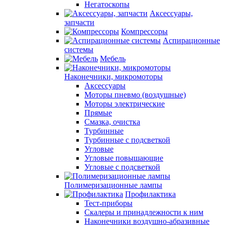
Негатоскопы
Аксессуары,
запчасти
Компрессоры
Аспирационные
системы
Мебель
Наконечники, микромоторы
Аксессуары
Моторы пневмо (воздушные)
Моторы электрические
Прямые
Смазка, очистка
Турбинные
Турбинные с подсветкой
Угловые
Угловые повышающие
Угловые с подсветкой
Полимеризационные лампы
Профилактика
Тест-приборы
Скалеры и принадлежности к ним
Наконечники воздушно-абразивные