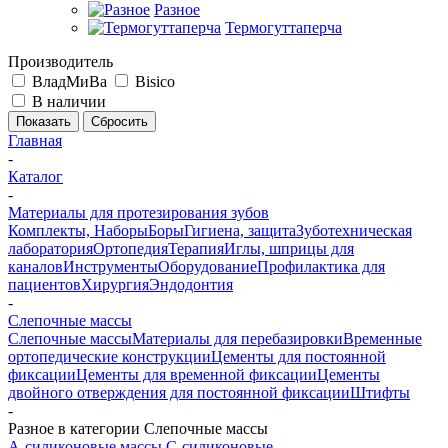
Разное
Термогуттаперча
Производитель
ВладМиВа
Bisico
В наличии
Сбросить
Главная
-
Каталог
-
Материалы для протезирования зубов
Комплекты, Наборы
Боры
Гигиена, защита
Зуботехническая
лаборатория
Ортопедия
Терапия
Иглы, шприцы для
каналов
Инструменты
Оборудование
Профилактика для
пациентов
Хирургия
Эндодонтия
-
Слепочные массы
Слепочные массы
Материалы для перебазировки
Временные
ортопедические конструкции
Цементы для постоянной
фиксации
Цементы для временной фиксации
Цементы
двойного отверждения для постоянной фиксации
Штифты
-
Разное в категории Слепочные массы
А-силиконовые массы
С-силиконовые