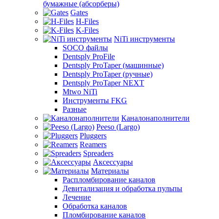
бумажные (абсорберы)
Gates
H-Files
K-Files
NiTi инструменты
SOCO файлы
Dentsply ProFile
Dentsply ProTaper (машинные)
Dentsply ProTaper (ручные)
Dentsply ProTaper NEXT
Mtwo NiTi
Инструменты FKG
Разные
Каналонаполнители
Peeso (Largo)
Pluggers
Reamers
Spreaders
Аксессуары
Материалы
Распломбирование каналов
Девитализация и обработка пульпы
Лечение
Обработка каналов
Пломбирование каналов