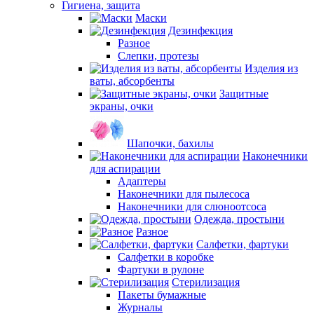
Гигиена, защита
Маски
Дезинфекция
Разное
Слепки, протезы
Изделия из
ваты, абсорбенты
Защитные
экраны, очки
Шапочки, бахилы
Наконечники
для аспирации
Адаптеры
Наконечники для пылесоса
Наконечники для слюноотсоса
Одежда, простыни
Разное
Салфетки, фартуки
Салфетки в коробке
Фартуки в рулоне
Стерилизация
Пакеты бумажные
Журналы