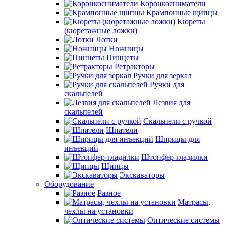
Коронкосниматели
Крампонные щипцы
Кюреты
(кюретажные ложки)
Лотки
Ножницы
Пинцеты
Ретракторы
Ручки для зеркал
Ручки для
скальпелей
Лезвия для
скальпелей
Скальпели с ручкой
Шпатели
Шприцы для
инъекций
Штопфер-гладилки
Щипцы
Экскаваторы
Оборудование
Разное
Матрасы,
чехлы на установки
Оптические системы