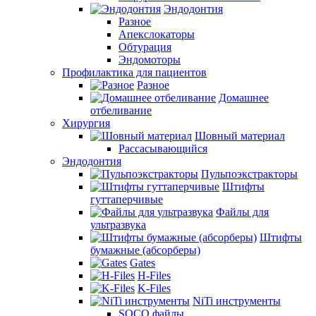
Эндодонтия
Разное
Апекслокаторы
Обтурация
Эндомоторы
Профилактика для пациентов
Разное
Домашнее
отбеливание
Хирургия
Шовный материал
Рассасывающийся
Эндодонтия
Пульпоэкстракторы
Штифты
гуттаперчивые
Файлы для
ультразвука
Штифты
бумажные (абсорберы)
Gates
H-Files
K-Files
NiTi инструменты
SOCO файлы