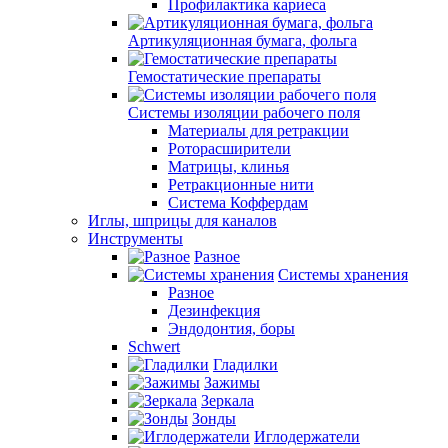
Профилактика кариеса
Артикуляционная бумага, фольга
Гемостатические препараты
Системы изоляции рабочего поля
Материалы для ретракции
Роторасширители
Матрицы, клинья
Ретракционные нити
Система Коффердам
Иглы, шприцы для каналов
Инструменты
Разное
Системы хранения
Разное
Дезинфекция
Эндодонтия, боры
Schwert
Гладилки
Зажимы
Зеркала
Зонды
Иглодержатели