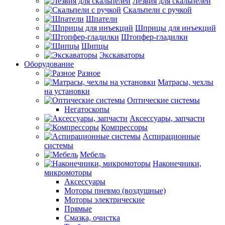
Лезвия для скальпелей
Скальпели с ручкой
Шпатели
Шприцы для инъекций
Штопфер-гладилки
Щипцы
Экскаваторы
Оборудование
Разное
Матрасы, чехлы
на установки
Оптические системы
Негатоскопы
Аксессуары, запчасти
Компрессоры
Аспирационные
системы
Мебель
Наконечники,
микромоторы
Аксессуары
Моторы пневмо (воздушные)
Моторы электрические
Прямые
Смазка, очистка