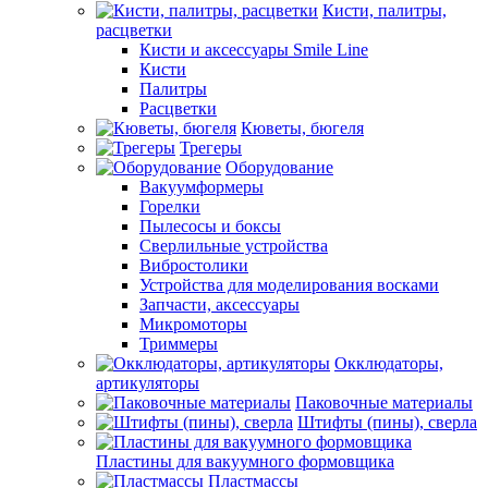
Кисти, палитры,
расцветки
Кисти и аксессуары Smile Line
Кисти
Палитры
Расцветки
Кюветы, бюгеля
Трегеры
Оборудование
Вакуумформеры
Горелки
Пылесосы и боксы
Сверлильные устройства
Вибростолики
Устройства для моделирования восками
Запчасти, аксессуары
Микромоторы
Триммеры
Окклюдаторы,
артикуляторы
Паковочные материалы
Штифты (пины), сверла
Пластины для вакуумного формовщика
Пластмассы