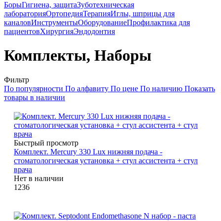
Боры
Гигиена, защита
Зуботехническая
лаборатория
Ортопедия
Терапия
Иглы, шприцы для
каналов
Инструменты
Оборудование
Профилактика для
пациентов
Хирургия
Эндодонтия
Комплекты, Наборы
Фильтр
По популярности
По алфавиту
По цене
По наличию
Показать
товары в наличии
Быстрый просмотр
Комплект. Mercury 330 Lux нижняя подача -
стоматологическая установка + стул ассистента + стул
врача
Нет в наличии
1236