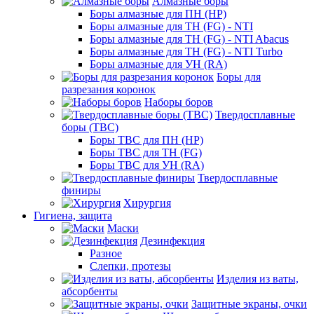
Алмазные боры
Боры алмазные для ПН (HP)
Боры алмазные для ТН (FG) - NTI
Боры алмазные для ТН (FG) - NTI Abacus
Боры алмазные для ТН (FG) - NTI Turbo
Боры алмазные для УН (RA)
Боры для
разрезания коронок
Наборы боров
Твердосплавные
боры (ТВС)
Боры ТВС для ПН (HP)
Боры ТВС для ТН (FG)
Боры ТВС для УН (RA)
Твердосплавные
финиры
Хирургия
Гигиена, защита
Маски
Дезинфекция
Разное
Слепки, протезы
Изделия из ваты,
абсорбенты
Защитные экраны, очки