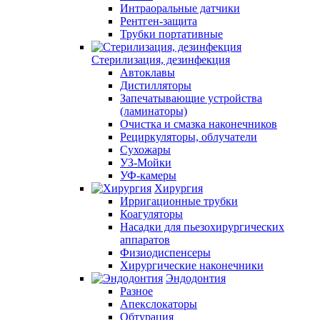
Интраоральные датчики
Рентген-защита
Трубки портативные
Стерилизация, дезинфекция
Автоклавы
Дистилляторы
Запечатывающие устройства
(ламинаторы)
Очистка и смазка наконечников
Рециркуляторы, облучатели
Сухожары
УЗ-Мойки
УФ-камеры
Хирургия
Ирригационные трубки
Коагуляторы
Насадки для пьезохирургических
аппаратов
Физиодиспенсеры
Хирургические наконечники
Эндодонтия
Разное
Апекслокаторы
Обтурация