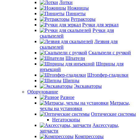
Лотки
Ножницы
Пинцеты
Ретракторы
Ручки для зеркал
Ручки для
скальпелей
Лезвия для
скальпелей
Скальпели с ручкой
Шпатели
Шприцы для
инъекций
Штопфер-гладилки
Щипцы
Экскаваторы
Оборудование
Разное
Матрасы,
чехлы на установки
Оптические системы
Негатоскопы
Аксессуары,
запчасти
Компрессоры