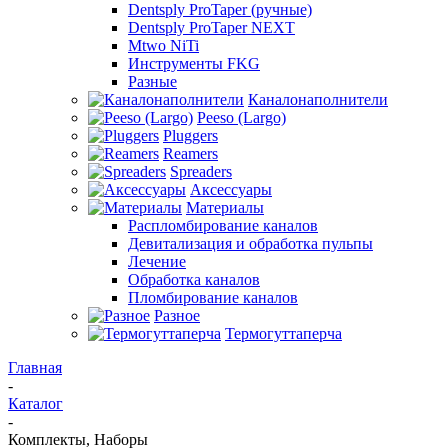
Dentsply ProTaper (ручные)
Dentsply ProTaper NEXT
Mtwo NiTi
Инструменты FKG
Разные
Каналонаполнители
Peeso (Largo)
Pluggers
Reamers
Spreaders
Аксессуары
Материалы
Распломбирование каналов
Девитализация и обработка пульпы
Лечение
Обработка каналов
Пломбирование каналов
Разное
Термогуттаперча
Главная
-
Каталог
-
Комплекты, Наборы