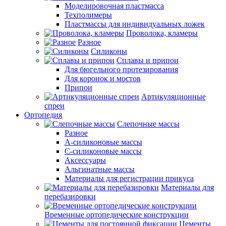
Моделировочная пластмасса
Техполимеры
Пластмассы для индивидуальных ложек
Проволока, кламеры
Разное
Силиконы
Сплавы и припои
Для бюгельного протезирования
Для коронок и мостов
Припои
Артикуляционные
спреи
Ортопедия
Слепочные массы
Разное
А-силиконовые массы
С-силиконовые массы
Аксессуары
Альгинатные массы
Материалы для регистрации прикуса
Материалы для
перебазировки
Временные ортопедические конструкции
Цементы