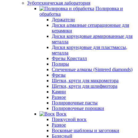
Зуботехническая лаборатория
Полировка и
обработка
Держатели
Диски алмазные сепарационные для
керамики
Диски корундовые армированные для
металла
Диски корундовые для пластмассы,
металла
Фрезы Кристалл
Полиры
Спеченные алмазы (Sintered diamonds)
Фрезы
Щетки, круги для микромотора
Щетки, круги для шлифмотора
Камни
Разное
Полировочные пасты
Полировочные порошки
Воск
Прикусной воск
Разное
Восковые шаблоны и заготовки
Базисный