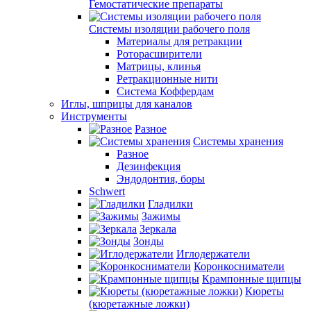
Гемостатические препараты
Системы изоляции рабочего поля
Материалы для ретракции
Роторасширители
Матрицы, клинья
Ретракционные нити
Система Коффердам
Иглы, шприцы для каналов
Инструменты
Разное
Системы хранения
Разное
Дезинфекция
Эндодонтия, боры
Schwert
Гладилки
Зажимы
Зеркала
Зонды
Иглодержатели
Коронкосниматели
Крампонные щипцы
Кюреты
(кюретажные ложки)