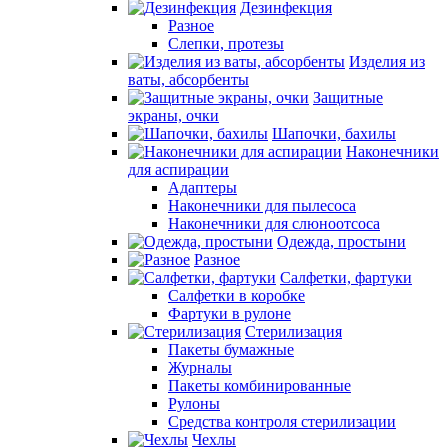
Дезинфекция
Разное
Слепки, протезы
Изделия из
ваты, абсорбенты
Защитные
экраны, очки
Шапочки, бахилы
Наконечники
для аспирации
Адаптеры
Наконечники для пылесоса
Наконечники для слюноотсоса
Одежда, простыни
Разное
Салфетки, фартуки
Салфетки в коробке
Фартуки в рулоне
Стерилизация
Пакеты бумажные
Журналы
Пакеты комбинированные
Рулоны
Средства контроля стерилизации
Чехлы