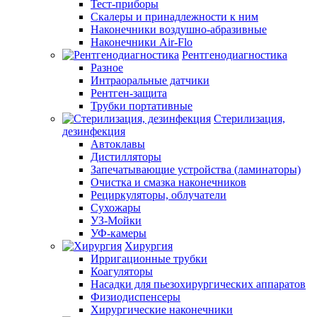
Тест-приборы
Скалеры и принадлежности к ним
Наконечники воздушно-абразивные
Наконечники Air-Flo
Рентгенодиагностика
Разное
Интраоральные датчики
Рентген-защита
Трубки портативные
Стерилизация,
дезинфекция
Автоклавы
Дистилляторы
Запечатывающие устройства (ламинаторы)
Очистка и смазка наконечников
Рециркуляторы, облучатели
Сухожары
УЗ-Мойки
УФ-камеры
Хирургия
Ирригационные трубки
Коагуляторы
Насадки для пьезохирургических аппаратов
Физиодиспенсеры
Хирургические наконечники