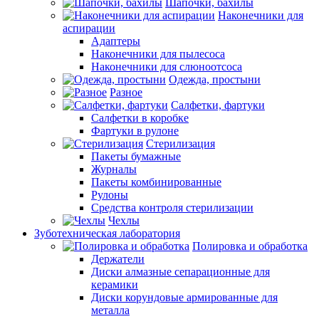
Шапочки, бахилы
Наконечники для
аспирации
Адаптеры
Наконечники для пылесоса
Наконечники для слюноотсоса
Одежда, простыни
Разное
Салфетки, фартуки
Салфетки в коробке
Фартуки в рулоне
Стерилизация
Пакеты бумажные
Журналы
Пакеты комбинированные
Рулоны
Средства контроля стерилизации
Чехлы
Зуботехническая лаборатория
Полировка и обработка
Держатели
Диски алмазные сепарационные для
керамики
Диски корундовые армированные для
металла