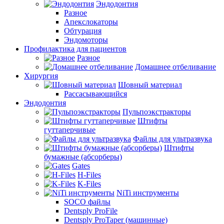
Эндодонтия
Разное
Апекслокаторы
Обтурация
Эндомоторы
Профилактика для пациентов
Разное
Домашнее отбеливание
Хирургия
Шовный материал
Рассасывающийся
Эндодонтия
Пульпоэкстракторы
Штифты
гуттаперчивые
Файлы для ультразвука
Штифты
бумажные (абсорберы)
Gates
H-Files
K-Files
NiTi инструменты
SOCO файлы
Dentsply ProFile
Dentsply ProTaper (машинные)