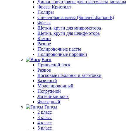
Диски корундовые для пластмассы, металла
Фрезы Кристалл
Полиры
Спеченные алмазы (Sintered diamonds)
Фрезы
Щетки, круги для микромотора
Щетки, круги для шлифмотора
Камни
Разное
Полировочные пасты
Полировочные порошки
Воск
Прикусной воск
Разное
Восковые шаблоны и заготовки
Базисный
Моделировочный
Погружной
Литейный воск
Фрезерный
Гипсы
2 класс
3 класс
4 класс
5 класс