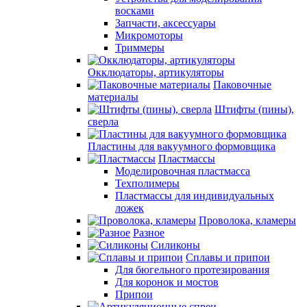
восками
Запчасти, аксессуары
Микромоторы
Триммеры
Окклюдаторы, артикуляторы
Паковочные
материалы
Штифты (пины),
сверла
Пластины для вакуумного формовщика
Пластмассы
Моделировочная пластмасса
Техполимеры
Пластмассы для индивидуальных
ложек
Проволока, кламеры
Разное
Силиконы
Сплавы и припои
Для бюгельного протезирования
Для коронок и мостов
Припои