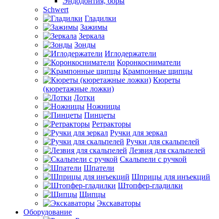
Эндодонтия, боры
Schwert
Гладилки
Зажимы
Зеркала
Зонды
Иглодержатели
Коронкосниматели
Крампонные щипцы
Кюреты
(кюретажные ложки)
Лотки
Ножницы
Пинцеты
Ретракторы
Ручки для зеркал
Ручки для скальпелей
Лезвия для скальпелей
Скальпели с ручкой
Шпатели
Шприцы для инъекций
Штопфер-гладилки
Щипцы
Экскаваторы
Оборудование