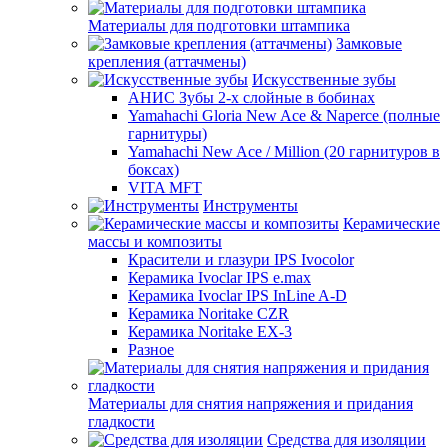
Материалы для подготовки штампика
Замковые
крепления (аттачмены)
Искусственные зубы
АНИС Зубы 2-х слойные в бобинах
Yamahachi Gloria New Ace & Naperce (полные
гарнитуры)
Yamahachi New Ace / Million (20 гарнитуров в
боксах)
VITA MFT
Инструменты
Керамические
массы и композиты
Красители и глазури IPS Ivocolor
Керамика Ivoclar IPS e.max
Керамика Ivoclar IPS InLine A-D
Керамика Noritake CZR
Керамика Noritake EX-3
Разное
Материалы для снятия напряжения и придания
гладкости
Средства для изоляции