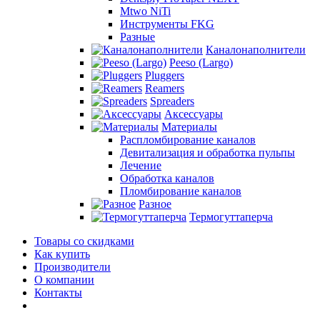
Mtwo NiTi
Инструменты FKG
Разные
Каналонаполнители
Peeso (Largo)
Pluggers
Reamers
Spreaders
Аксессуары
Материалы
Распломбирование каналов
Девитализация и обработка пульпы
Лечение
Обработка каналов
Пломбирование каналов
Разное
Термогуттаперча
Товары со скидками
Как купить
Производители
О компании
Контакты