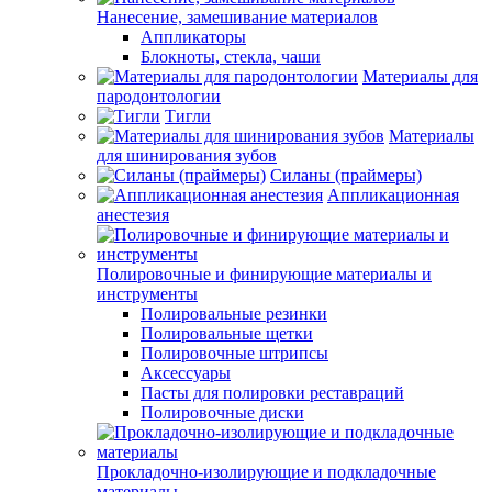
Нанесение, замешивание материалов
Аппликаторы
Блокноты, стекла, чаши
Материалы для
пародонтологии
Тигли
Материалы
для шинирования зубов
Силаны (праймеры)
Аппликационная
анестезия
Полировочные и финирующие материалы и
инструменты
Полировальные резинки
Полировальные щетки
Полировочные штрипсы
Аксессуары
Пасты для полировки реставраций
Полировочные диски
Прокладочно-изолирующие и подкладочные
материалы