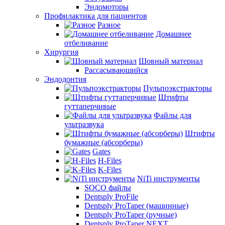
Эндомоторы
Профилактика для пациентов
Разное
Домашнее
отбеливание
Хирургия
Шовный материал
Рассасывающийся
Эндодонтия
Пульпоэкстракторы
Штифты
гуттаперчивые
Файлы для
ультразвука
Штифты
бумажные (абсорберы)
Gates
H-Files
K-Files
NiTi инструменты
SOCO файлы
Dentsply ProFile
Dentsply ProTaper (машинные)
Dentsply ProTaper (ручные)
Dentsply ProTaper NEXT