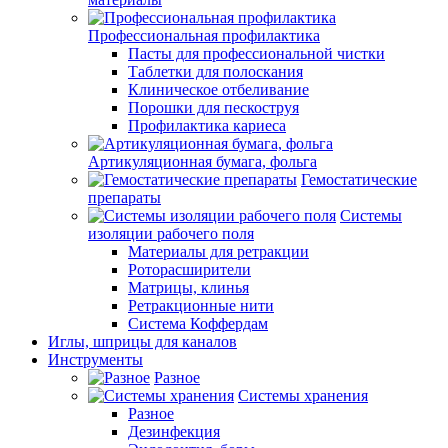
Профессиональная профилактика
Пасты для профессиональной чистки
Таблетки для полоскания
Клиническое отбеливание
Порошки для пескоструя
Профилактика кариеса
Артикуляционная бумага, фольга
Гемостатические
препараты
Системы
изоляции рабочего поля
Материалы для ретракции
Роторасширители
Матрицы, клинья
Ретракционные нити
Система Коффердам
Иглы, шприцы для каналов
Инструменты
Разное
Системы хранения
Разное
Дезинфекция