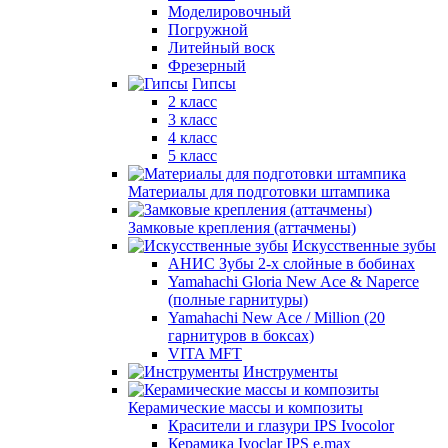
Моделировочный
Погружной
Литейный воск
Фрезерный
Гипсы
2 класс
3 класс
4 класс
5 класс
Материалы для подготовки штампика
Замковые крепления (аттачмены)
Искусственные зубы
АНИС Зубы 2-х слойные в бобинах
Yamahachi Gloria New Ace & Naperce
(полные гарнитуры)
Yamahachi New Ace / Million (20
гарнитуров в боксах)
VITA MFT
Инструменты
Керамические массы и композиты
Красители и глазури IPS Ivocolor
Керамика Ivoclar IPS e.max