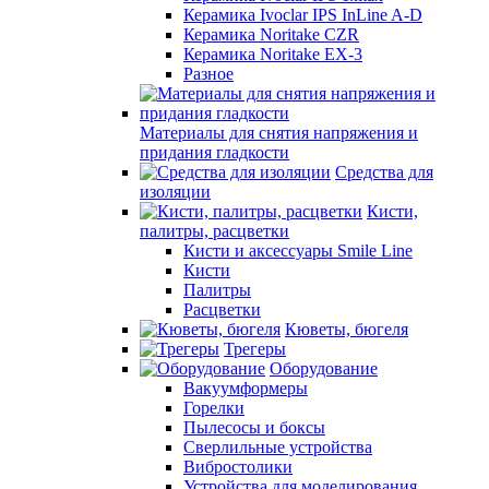
Керамика Ivoclar IPS InLine A-D
Керамика Noritake CZR
Керамика Noritake EX-3
Разное
Материалы для снятия напряжения и
придания гладкости
Средства для
изоляции
Кисти,
палитры, расцветки
Кисти и аксессуары Smile Line
Кисти
Палитры
Расцветки
Кюветы, бюгеля
Трегеры
Оборудование
Вакуумформеры
Горелки
Пылесосы и боксы
Сверлильные устройства
Вибростолики
Устройства для моделирования