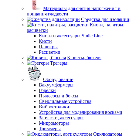
Материалы для снятия напряжения и
придания гладкости
Средства для изоляции
Кисти, палитры,
расцветки
Кисти и аксессуары Smile Line
Кисти
Палитры
Расцветки
Кюветы, бюгеля
Трегеры
Оборудование
Вакуумформеры
Горелки
Пылесосы и боксы
Сверлильные устройства
Вибростолики
Устройства для моделирования восками
Запчасти, аксессуары
Микромоторы
Триммеры
Окклюдаторы,