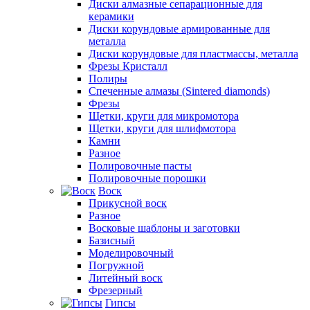
Диски алмазные сепарационные для
керамики
Диски корундовые армированные для
металла
Диски корундовые для пластмассы, металла
Фрезы Кристалл
Полиры
Спеченные алмазы (Sintered diamonds)
Фрезы
Щетки, круги для микромотора
Щетки, круги для шлифмотора
Камни
Разное
Полировочные пасты
Полировочные порошки
Воск
Прикусной воск
Разное
Восковые шаблоны и заготовки
Базисный
Моделировочный
Погружной
Литейный воск
Фрезерный
Гипсы