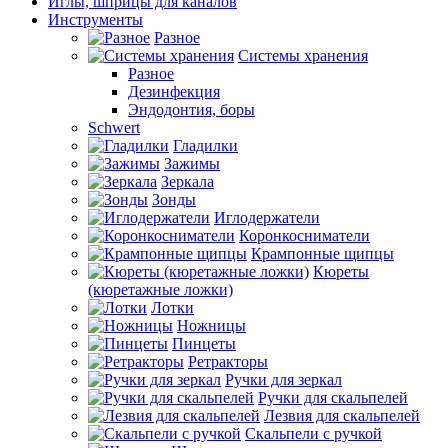
Иглы, шприцы для каналов
Инструменты
Разное
Системы хранения
Разное
Дезинфекция
Эндодонтия, боры
Schwert
Гладилки
Зажимы
Зеркала
Зонды
Иглодержатели
Коронкосниматели
Крампонные щипцы
Кюреты
(кюретажные ложки)
Лотки
Ножницы
Пинцеты
Ретракторы
Ручки для зеркал
Ручки для скальпелей
Лезвия для скальпелей
Скальпели с ручкой