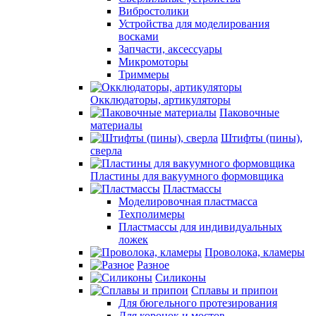
Вибростолики
Устройства для моделирования
восками
Запчасти, аксессуары
Микромоторы
Триммеры
Окклюдаторы, артикуляторы
Паковочные
материалы
Штифты (пины),
сверла
Пластины для вакуумного формовщика
Пластмассы
Моделировочная пластмасса
Техполимеры
Пластмассы для индивидуальных
ложек
Проволока, кламеры
Разное
Силиконы
Сплавы и припои
Для бюгельного протезирования
Для коронок и мостов