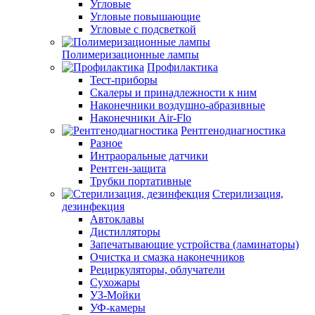
Угловые
Угловые повышающие
Угловые с подсветкой
Полимеризационные лампы
Профилактика
Тест-приборы
Скалеры и принадлежности к ним
Наконечники воздушно-абразивные
Наконечники Air-Flo
Рентгенодиагностика
Разное
Интраоральные датчики
Рентген-защита
Трубки портативные
Стерилизация,
дезинфекция
Автоклавы
Дистилляторы
Запечатывающие устройства (ламинаторы)
Очистка и смазка наконечников
Рециркуляторы, облучатели
Сухожары
УЗ-Мойки
УФ-камеры