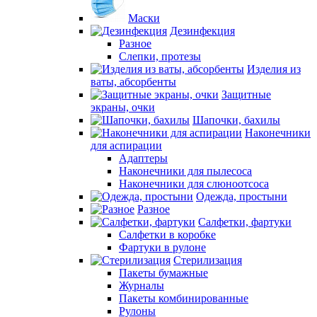
Маски
Дезинфекция
Разное
Слепки, протезы
Изделия из
ваты, абсорбенты
Защитные
экраны, очки
Шапочки, бахилы
Наконечники
для аспирации
Адаптеры
Наконечники для пылесоса
Наконечники для слюноотсоса
Одежда, простыни
Разное
Салфетки, фартуки
Салфетки в коробке
Фартуки в рулоне
Стерилизация
Пакеты бумажные
Журналы
Пакеты комбинированные
Рулоны