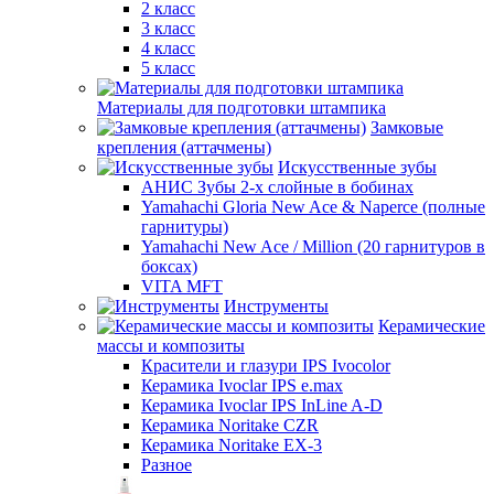
2 класс
3 класс
4 класс
5 класс
Материалы для подготовки штампика
Замковые
крепления (аттачмены)
Искусственные зубы
АНИС Зубы 2-х слойные в бобинах
Yamahachi Gloria New Ace & Naperce (полные
гарнитуры)
Yamahachi New Ace / Million (20 гарнитуров в
боксах)
VITA MFT
Инструменты
Керамические
массы и композиты
Красители и глазури IPS Ivocolor
Керамика Ivoclar IPS e.max
Керамика Ivoclar IPS InLine A-D
Керамика Noritake CZR
Керамика Noritake EX-3
Разное