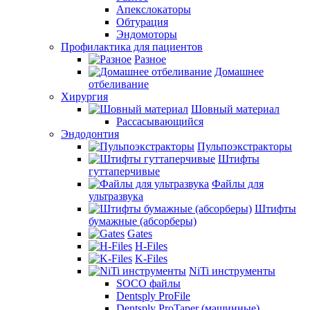
Апекслокаторы
Обтурация
Эндомоторы
Профилактика для пациентов
Разное
Домашнее
отбеливание
Хирургия
Шовный материал
Рассасывающийся
Эндодонтия
Пульпоэкстракторы
Штифты
гуттаперчивые
Файлы для
ультразвука
Штифты
бумажные (абсорберы)
Gates
H-Files
K-Files
NiTi инструменты
SOCO файлы
Dentsply ProFile
Dentsply ProTaper (машинные)