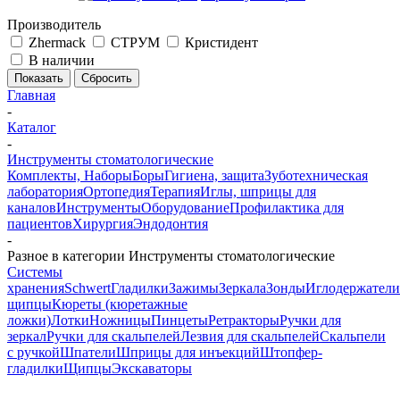
Производитель
Zhermack
СТРУМ
Кристидент
В наличии
Сбросить
Главная
-
Каталог
-
Инструменты стоматологические
Комплекты, Наборы
Боры
Гигиена, защита
Зуботехническая
лаборатория
Ортопедия
Терапия
Иглы, шприцы для
каналов
Инструменты
Оборудование
Профилактика для
пациентов
Хирургия
Эндодонтия
-
Разное в категории Инструменты стоматологические
Системы
хранения
Schwert
Гладилки
Зажимы
Зеркала
Зонды
Иглодержатели
щипцы
Кюреты (кюретажные
ложки)
Лотки
Ножницы
Пинцеты
Ретракторы
Ручки для
зеркал
Ручки для скальпелей
Лезвия для скальпелей
Скальпели
с ручкой
Шпатели
Шприцы для инъекций
Штопфер-
гладилки
Щипцы
Экскаваторы