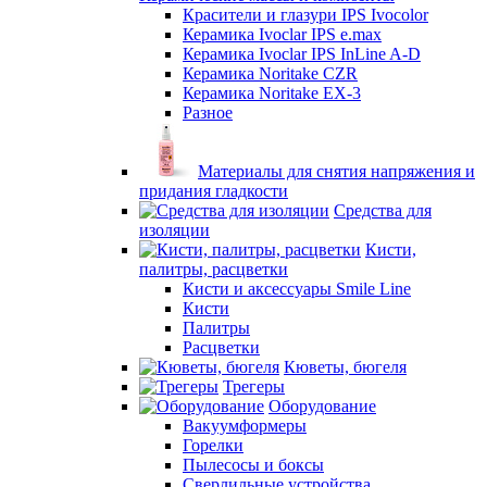
Красители и глазури IPS Ivocolor
Керамика Ivoclar IPS e.max
Керамика Ivoclar IPS InLine A-D
Керамика Noritake CZR
Керамика Noritake EX-3
Разное
Материалы для снятия напряжения и
придания гладкости
Средства для
изоляции
Кисти,
палитры, расцветки
Кисти и аксессуары Smile Line
Кисти
Палитры
Расцветки
Кюветы, бюгеля
Трегеры
Оборудование
Вакуумформеры
Горелки
Пылесосы и боксы
Сверлильные устройства