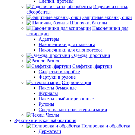
Слепки, протезы
Изделия из ваты,
абсорбенты
Защитные экраны, очки
Шапочки, бахилы
Наконечники для
аспирации
Адаптеры
Наконечники для пылесоса
Наконечники для слюноотсоса
Одежда, простыни
Разное
Салфетки, фартуки
Салфетки в коробке
Фартуки в рулоне
Стерилизация
Пакеты бумажные
Журналы
Пакеты комбинированные
Рулоны
Средства контроля стерилизации
Чехлы
Зуботехническая лаборатория
Полировка и обработка
Держатели