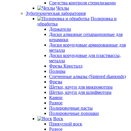
Средства контроля стерилизации
Чехлы
Зуботехническая лаборатория
Полировка и
обработка
Держатели
Диски алмазные сепарационные для
керамики
Диски корундовые армированные для
металла
Диски корундовые для пластмассы,
металла
Фрезы Кристалл
Полиры
Спеченные алмазы (Sintered diamonds)
Фрезы
Щетки, круги для микромотора
Щетки, круги для шлифмотора
Камни
Разное
Полировочные пасты
Полировочные порошки
Воск
Прикусной воск
Разное