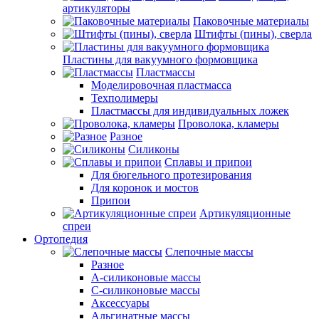
артикуляторы
Паковочные материалы
Штифты (пины), сверла
Пластины для вакуумного формовщика
Пластмассы
Моделировочная пластмасса
Техполимеры
Пластмассы для индивидуальных ложек
Проволока, кламеры
Разное
Силиконы
Сплавы и припои
Для бюгельного протезирования
Для коронок и мостов
Припои
Артикуляционные
спреи
Ортопедия
Слепочные массы
Разное
А-силиконовые массы
С-силиконовые массы
Аксессуары
Альгинатные массы