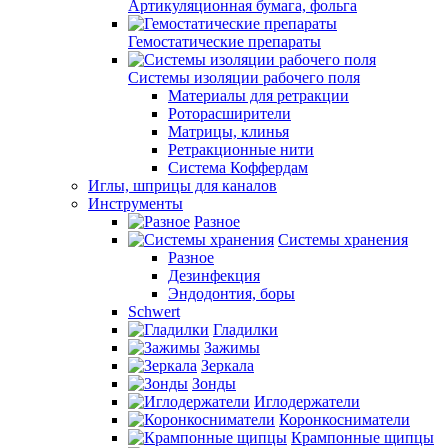
Артикуляционная бумага, фольга
Гемостатические препараты
Системы изоляции рабочего поля
Материалы для ретракции
Роторасширители
Матрицы, клинья
Ретракционные нити
Система Коффердам
Иглы, шприцы для каналов
Инструменты
Разное
Системы хранения
Разное
Дезинфекция
Эндодонтия, боры
Schwert
Гладилки
Зажимы
Зеркала
Зонды
Иглодержатели
Коронкосниматели
Крампонные щипцы