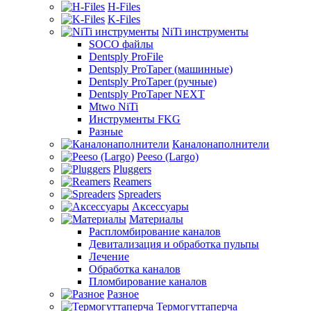
H-Files
K-Files
NiTi инструменты
SOCO файлы
Dentsply ProFile
Dentsply ProTaper (машинные)
Dentsply ProTaper (ручные)
Dentsply ProTaper NEXT
Mtwo NiTi
Инструменты FKG
Разные
Каналонаполнители
Peeso (Largo)
Pluggers
Reamers
Spreaders
Аксессуары
Материалы
Распломбирование каналов
Девитализация и обработка пульпы
Лечение
Обработка каналов
Пломбирование каналов
Разное
Термогуттаперча