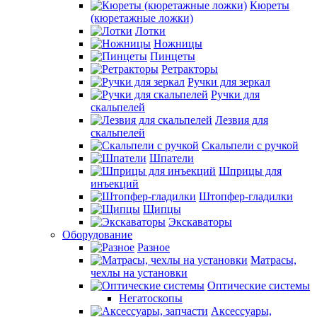
Кюреты
(кюретажные ложки)
Лотки
Ножницы
Пинцеты
Ретракторы
Ручки для зеркал
Ручки для
скальпелей
Лезвия для
скальпелей
Скальпели с ручкой
Шпатели
Шприцы для
инъекций
Штопфер-гладилки
Щипцы
Экскаваторы
Оборудование
Разное
Матрасы,
чехлы на установки
Оптические системы
Негатоскопы
Аксессуары,