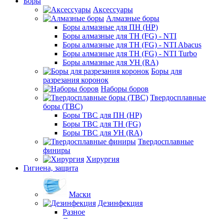
Боры
Аксессуары
Алмазные боры
Боры алмазные для ПН (HP)
Боры алмазные для ТН (FG) - NTI
Боры алмазные для ТН (FG) - NTI Abacus
Боры алмазные для ТН (FG) - NTI Turbo
Боры алмазные для УН (RA)
Боры для
разрезания коронок
Наборы боров
Твердосплавные
боры (ТВС)
Боры ТВС для ПН (HP)
Боры ТВС для ТН (FG)
Боры ТВС для УН (RA)
Твердосплавные
финиры
Хирургия
Гигиена, защита
Маски
Дезинфекция
Разное