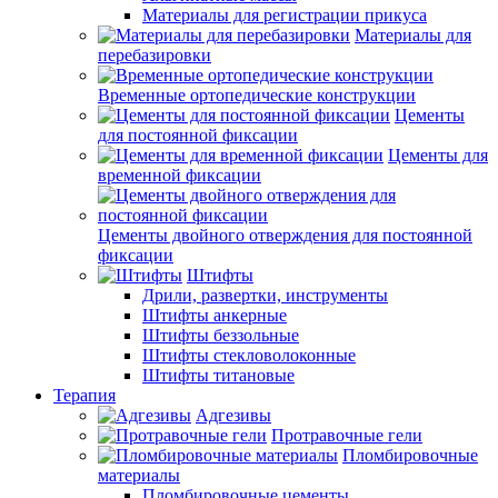
Материалы для регистрации прикуса
Материалы для
перебазировки
Временные ортопедические конструкции
Цементы
для постоянной фиксации
Цементы для
временной фиксации
Цементы двойного отверждения для постоянной
фиксации
Штифты
Дрили, развертки, инструменты
Штифты анкерные
Штифты беззольные
Штифты стекловолоконные
Штифты титановые
Терапия
Адгезивы
Протравочные гели
Пломбировочные
материалы
Пломбировочные цементы