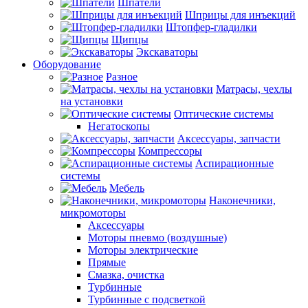
Шпатели
Шприцы для инъекций
Штопфер-гладилки
Щипцы
Экскаваторы
Оборудование
Разное
Матрасы, чехлы
на установки
Оптические системы
Негатоскопы
Аксессуары, запчасти
Компрессоры
Аспирационные
системы
Мебель
Наконечники,
микромоторы
Аксессуары
Моторы пневмо (воздушные)
Моторы электрические
Прямые
Смазка, очистка
Турбинные
Турбинные с подсветкой