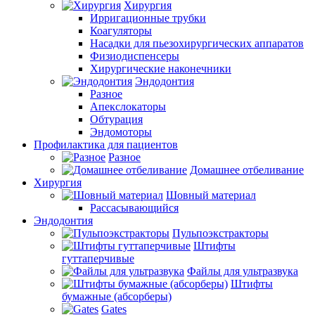
Хирургия
Ирригационные трубки
Коагуляторы
Насадки для пьезохирургических аппаратов
Физиодиспенсеры
Хирургические наконечники
Эндодонтия
Разное
Апекслокаторы
Обтурация
Эндомоторы
Профилактика для пациентов
Разное
Домашнее отбеливание
Хирургия
Шовный материал
Рассасывающийся
Эндодонтия
Пульпоэкстракторы
Штифты
гуттаперчивые
Файлы для ультразвука
Штифты
бумажные (абсорберы)
Gates