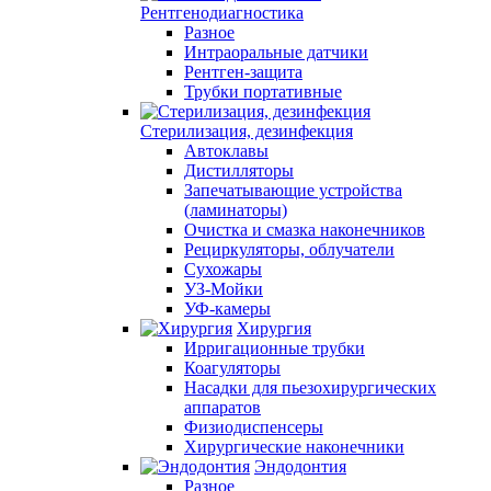
Рентгенодиагностика
Разное
Интраоральные датчики
Рентген-защита
Трубки портативные
Стерилизация, дезинфекция
Автоклавы
Дистилляторы
Запечатывающие устройства
(ламинаторы)
Очистка и смазка наконечников
Рециркуляторы, облучатели
Сухожары
УЗ-Мойки
УФ-камеры
Хирургия
Ирригационные трубки
Коагуляторы
Насадки для пьезохирургических
аппаратов
Физиодиспенсеры
Хирургические наконечники
Эндодонтия
Разное