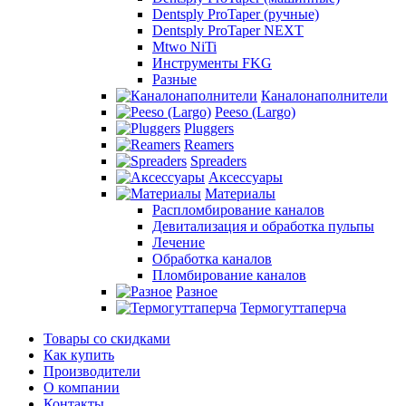
Dentsply ProTaper (ручные)
Dentsply ProTaper NEXT
Mtwo NiTi
Инструменты FKG
Разные
Каналонаполнители
Peeso (Largo)
Pluggers
Reamers
Spreaders
Аксессуары
Материалы
Распломбирование каналов
Девитализация и обработка пульпы
Лечение
Обработка каналов
Пломбирование каналов
Разное
Термогуттаперча
Товары со скидками
Как купить
Производители
О компании
Контакты