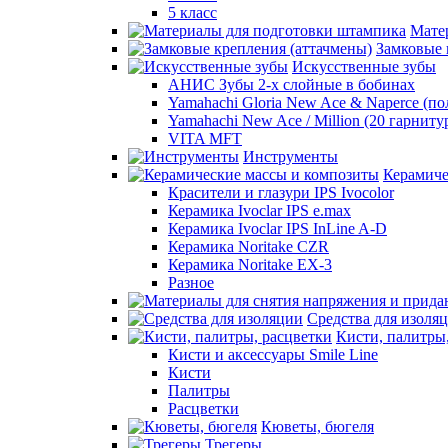
5 класс
Мате
Замковые 
Искусственные зубы
АНИС Зубы 2-х слойные в бобинах
Yamahachi Gloria New Ace & Naperce (п
Yamahachi New Ace / Million (20 гарниту
VITA MFT
Инструменты
Керамиче
Красители и глазури IPS Ivocolor
Керамика Ivoclar IPS e.max
Керамика Ivoclar IPS InLine A-D
Керамика Noritake CZR
Керамика Noritake EX-3
Разное
Средства для изоля
Кисти, палитры
Кисти и аксессуары Smile Line
Кисти
Палитры
Расцветки
Кюветы, бюгеля
Трегеры