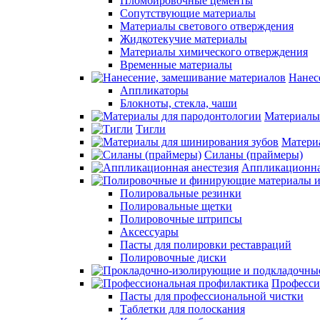
Пломбировочные цементы
Сопутствующие материалы
Материалы светового отверждения
Жидкотекучие материалы
Материалы химического отверждения
Временные материалы
Нанес
Аппликаторы
Блокноты, стекла, чаши
Материалы
Тигли
Матери
Силаны (праймеры)
Аппликационна
Полировальные резинки
Полировальные щетки
Полировочные штрипсы
Аксессуары
Пасты для полировки реставраций
Полировочные диски
Професси
Пасты для профессиональной чистки
Таблетки для полоскания