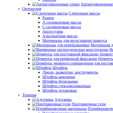
Артикуляционные
Ортопедия
Слепочные массы
Разное
А-силиконовые массы
С-силиконовые массы
Аксессуары
Альгинатные массы
Материалы для регистрации прикуса
Материалы д
В
Цемент
Цементы
Штифты
Дрили, развертки, инструменты
Штифты анкерные
Штифты беззольные
Штифты стекловолоконные
Штифты титановые
Терапия
Адгезивы
Протравочные гели
Пломбировочн