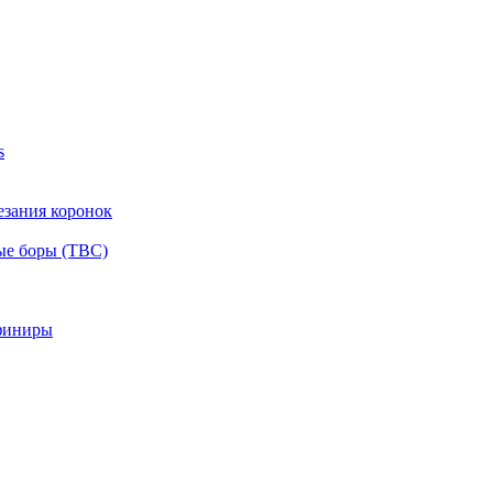
s
езания коронок
ые боры (ТВС)
финиры