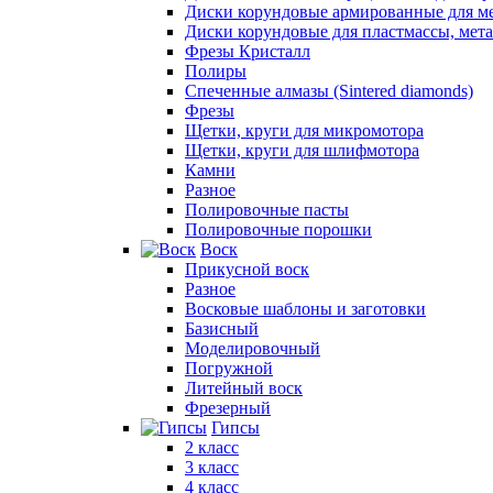
Диски корундовые армированные для м
Диски корундовые для пластмассы, мет
Фрезы Кристалл
Полиры
Спеченные алмазы (Sintered diamonds)
Фрезы
Щетки, круги для микромотора
Щетки, круги для шлифмотора
Камни
Разное
Полировочные пасты
Полировочные порошки
Воск
Прикусной воск
Разное
Восковые шаблоны и заготовки
Базисный
Моделировочный
Погружной
Литейный воск
Фрезерный
Гипсы
2 класс
3 класс
4 класс