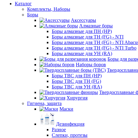
Каталог
Комплекты, Наборы
Боры
Аксессуары
Алмазные боры
Боры алмазные для ПН (HP)
Боры алмазные для ТН (FG) - NTI
Боры алмазные для ТН (FG) - NTI Abacu
Боры алмазные для ТН (FG) - NTI Turbo
Боры алмазные для УН (RA)
Боры для разр
Наборы боров
Твердосплавн
Боры ТВС для ПН (HP)
Боры ТВС для ТН (FG)
Боры ТВС для УН (RA)
Твердосплавные 
Хирургия
Гигиена, защита
Маски
Дезинфекция
Разное
Слепки, протезы