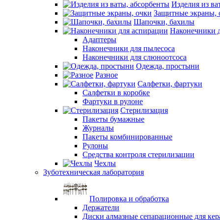
Изделия из ва
Защитные экраны, 
Шапочки, бахилы
Наконечники 
Адаптеры
Наконечники для пылесоса
Наконечники для слюноотсоса
Одежда, простыни
Разное
Салфетки, фартуки
Салфетки в коробке
Фартуки в рулоне
Стерилизация
Пакеты бумажные
Журналы
Пакеты комбинированные
Рулоны
Средства контроля стерилизации
Чехлы
Зуботехническая лаборатория
Полировка и обработка
Держатели
Диски алмазные сепарационные для ке