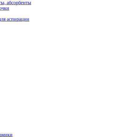
ты, абсорбенты
очки
для аспирации
рамики