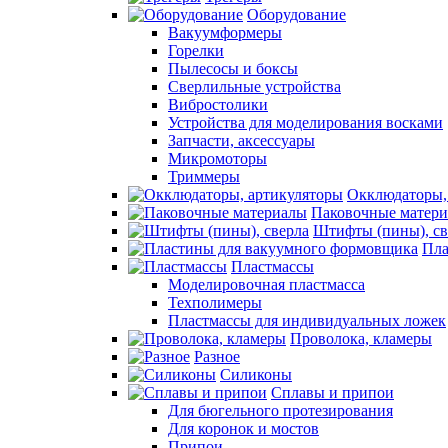
Оборудование
Вакуумформеры
Горелки
Пылесосы и боксы
Сверлильные устройства
Вибростолики
Устройства для моделирования восками
Запчасти, аксессуары
Микромоторы
Триммеры
Окклюдаторы,
Паковочные матер
Штифты (пины), св
Пла
Пластмассы
Моделировочная пластмасса
Техполимеры
Пластмассы для индивидуальных ложек
Проволока, кламеры
Разное
Силиконы
Сплавы и припои
Для бюгельного протезирования
Для коронок и мостов
Припои