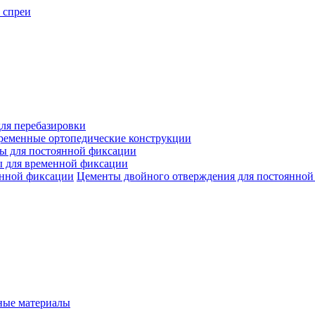
 спреи
ля перебазировки
ременные ортопедические конструкции
ы для постоянной фиксации
 для временной фиксации
Цементы двойного отверждения для постоянной
ые материалы