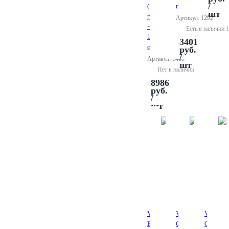
/
(76
г)
шт
г
Артикул: 1292
+
Есть в наличии 1
10
3401
смес.)
руб.
/
Артикул: 1480
шт
Нет в наличии
8986
руб.
/
шт
VOCO
VOCO
VOCO
Bifluorid
Clip
Calcimo