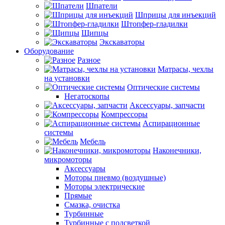
Шпатели
Шприцы для инъекций
Штопфер-гладилки
Щипцы
Экскаваторы
Оборудование
Разное
Матрасы, чехлы
на установки
Оптические системы
Негатоскопы
Аксессуары, запчасти
Компрессоры
Аспирационные
системы
Мебель
Наконечники,
микромоторы
Аксессуары
Моторы пневмо (воздушные)
Моторы электрические
Прямые
Смазка, очистка
Турбинные
Турбинные с подсветкой