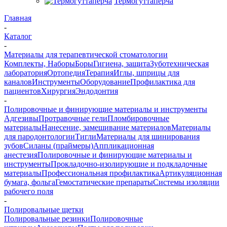
Термогуттаперча
Главная
-
Каталог
-
Материалы для терапевтической стоматологии
Комплекты, Наборы
Боры
Гигиена, защита
Зуботехническая
лаборатория
Ортопедия
Терапия
Иглы, шприцы для
каналов
Инструменты
Оборудование
Профилактика для
пациентов
Хирургия
Эндодонтия
-
Полировочные и финирующие материалы и инструменты
Адгезивы
Протравочные гели
Пломбировочные
материалы
Нанесение, замешивание материалов
Материалы
для пародонтологии
Тигли
Материалы для шинирования
зубов
Силаны (праймеры)
Аппликационная
анестезия
Полировочные и финирующие материалы и
инструменты
Прокладочно-изолирующие и подкладочные
материалы
Профессиональная профилактика
Артикуляционная
бумага, фольга
Гемостатические препараты
Системы изоляции
рабочего поля
-
Полировальные щетки
Полировальные резинки
Полировочные