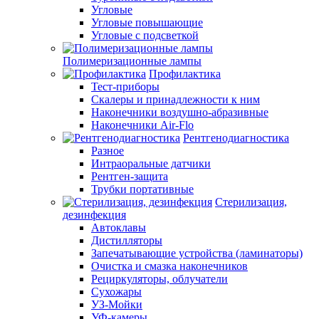
Угловые
Угловые повышающие
Угловые с подсветкой
Полимеризационные лампы
Профилактика
Тест-приборы
Скалеры и принадлежности к ним
Наконечники воздушно-абразивные
Наконечники Air-Flo
Рентгенодиагностика
Разное
Интраоральные датчики
Рентген-защита
Трубки портативные
Стерилизация,
дезинфекция
Автоклавы
Дистилляторы
Запечатывающие устройства (ламинаторы)
Очистка и смазка наконечников
Рециркуляторы, облучатели
Сухожары
УЗ-Мойки
УФ-камеры