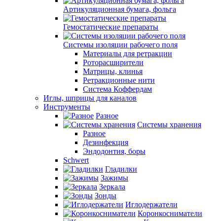
Артикуляционная бумага, фольга
Гемостатические препараты
Системы изоляции рабочего поля
Материалы для ретракции
Роторасширители
Матрицы, клинья
Ретракционные нити
Система Коффердам
Иглы, шприцы для каналов
Инструменты
Разное
Системы хранения
Разное
Дезинфекция
Эндодонтия, боры
Schwert
Гладилки
Зажимы
Зеркала
Зонды
Иглодержатели
Коронкосниматели