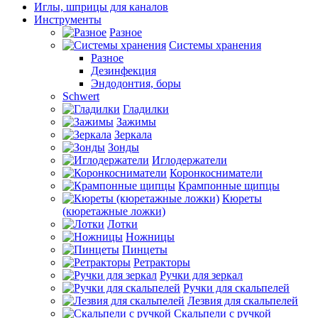
Иглы, шприцы для каналов
Инструменты
Разное
Системы хранения
Разное
Дезинфекция
Эндодонтия, боры
Schwert
Гладилки
Зажимы
Зеркала
Зонды
Иглодержатели
Коронкосниматели
Крампонные щипцы
Кюреты
(кюретажные ложки)
Лотки
Ножницы
Пинцеты
Ретракторы
Ручки для зеркал
Ручки для скальпелей
Лезвия для скальпелей
Скальпели с ручкой