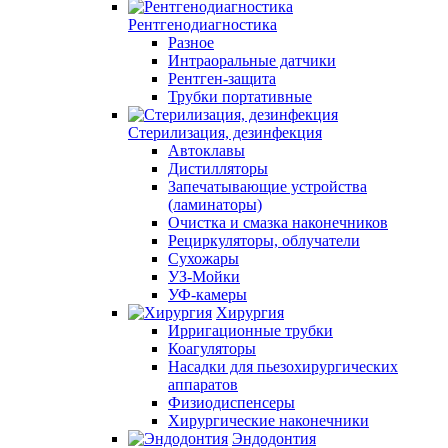
Рентгенодиагностика
Разное
Интраоральные датчики
Рентген-защита
Трубки портативные
Стерилизация, дезинфекция
Автоклавы
Дистилляторы
Запечатывающие устройства
(ламинаторы)
Очистка и смазка наконечников
Рециркуляторы, облучатели
Сухожары
УЗ-Мойки
УФ-камеры
Хирургия
Ирригационные трубки
Коагуляторы
Насадки для пьезохирургических
аппаратов
Физиодиспенсеры
Хирургические наконечники
Эндодонтия