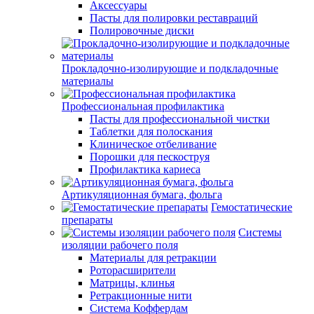
Аксессуары
Пасты для полировки реставраций
Полировочные диски
Прокладочно-изолирующие и подкладочные
материалы
Профессиональная профилактика
Пасты для профессиональной чистки
Таблетки для полоскания
Клиническое отбеливание
Порошки для пескоструя
Профилактика кариеса
Артикуляционная бумага, фольга
Гемостатические
препараты
Системы
изоляции рабочего поля
Материалы для ретракции
Роторасширители
Матрицы, клинья
Ретракционные нити
Система Коффердам