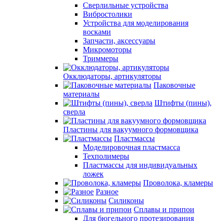
Сверлильные устройства
Вибростолики
Устройства для моделирования
восками
Запчасти, аксессуары
Микромоторы
Триммеры
Окклюдаторы, артикуляторы
Паковочные
материалы
Штифты (пины),
сверла
Пластины для вакуумного формовщика
Пластмассы
Моделировочная пластмасса
Техполимеры
Пластмассы для индивидуальных
ложек
Проволока, кламеры
Разное
Силиконы
Сплавы и припои
Для бюгельного протезирования