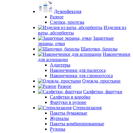
Дезинфекция
Разное
Слепки, протезы
Изделия из
ваты, абсорбенты
Защитные
экраны, очки
Шапочки, бахилы
Наконечники
для аспирации
Адаптеры
Наконечники для пылесоса
Наконечники для слюноотсоса
Одежда, простыни
Разное
Салфетки, фартуки
Салфетки в коробке
Фартуки в рулоне
Стерилизация
Пакеты бумажные
Журналы
Пакеты комбинированные
Рулоны