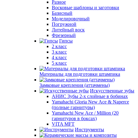
Разное
Восковые шаблоны и заготовки
Базисный
Моделировочный
Погружной
Литейный воск
Фрезерный
Гипсы
2 класс
3 класс
4 класс
5 класс
Материалы для подготовки штампика
Замковые крепления (аттачмены)
Искусственные зубы
АНИС Зубы 2-х слойные в бобинах
Yamahachi Gloria New Ace & Naperce
(полные гарнитуры)
Yamahachi New Ace / Million (20
гарнитуров в боксах)
VITA MFT
Инструменты