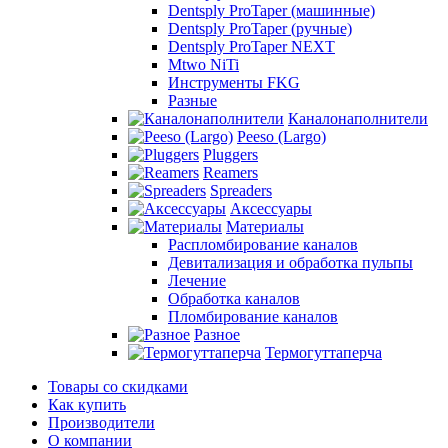
Dentsply ProTaper (машинные)
Dentsply ProTaper (ручные)
Dentsply ProTaper NEXT
Mtwo NiTi
Инструменты FKG
Разные
Каналонаполнители
Peeso (Largo)
Pluggers
Reamers
Spreaders
Аксессуары
Материалы
Распломбирование каналов
Девитализация и обработка пульпы
Лечение
Обработка каналов
Пломбирование каналов
Разное
Термогуттаперча
Товары со скидками
Как купить
Производители
О компании