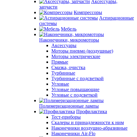
Аксессуары,
запчасти
Компрессоры
Аспирационные
системы
Мебель
Наконечники, микромоторы
Аксессуары
Моторы пневмо (воздушные)
Моторы электрические
Прямые
Смазка, очистка
Турбинные
Турбинные с подсветкой
Угловые
Угловые повышающие
Угловые с подсветкой
Полимеризационные лампы
Профилактика
Тест-приборы
Скалеры и принадлежности к ним
Наконечники воздушно-абразивные
Наконечники Air-Flo