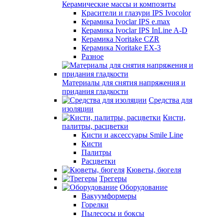
Керамические массы и композиты
Красители и глазури IPS Ivocolor
Керамика Ivoclar IPS e.max
Керамика Ivoclar IPS InLine A-D
Керамика Noritake CZR
Керамика Noritake EX-3
Разное
Материалы для снятия напряжения и
придания гладкости
Средства для
изоляции
Кисти,
палитры, расцветки
Кисти и аксессуары Smile Line
Кисти
Палитры
Расцветки
Кюветы, бюгеля
Трегеры
Оборудование
Вакуумформеры
Горелки
Пылесосы и боксы