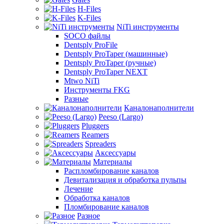
H-Files
K-Files
NiTi инструменты
SOCO файлы
Dentsply ProFile
Dentsply ProTaper (машинные)
Dentsply ProTaper (ручные)
Dentsply ProTaper NEXT
Mtwo NiTi
Инструменты FKG
Разные
Каналонаполнители
Peeso (Largo)
Pluggers
Reamers
Spreaders
Аксессуары
Материалы
Распломбирование каналов
Девитализация и обработка пульпы
Лечение
Обработка каналов
Пломбирование каналов
Разное