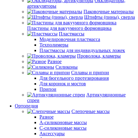
Окклюдаторы,
артикуляторы
Паковочные материалы
Штифты (пины), сверла
Пластины для вакуумного формовщика
Пластмассы
Моделировочная пластмасса
Техполимеры
Пластмассы для индивидуальных ложек
Проволока, кламеры
Разное
Силиконы
Сплавы и припои
Для бюгельного протезирования
Для коронок и мостов
Припои
Артикуляционные
спреи
Ортопедия
Слепочные массы
Разное
А-силиконовые массы
С-силиконовые массы
Аксессуары