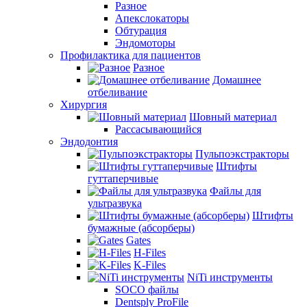
Разное
Апекслокаторы
Обтурация
Эндомоторы
Профилактика для пациентов
Разное
Домашнее
отбеливание
Хирургия
Шовный материал
Рассасывающийся
Эндодонтия
Пульпоэкстракторы
Штифты
гуттаперчивые
Файлы для
ультразвука
Штифты
бумажные (абсорберы)
Gates
H-Files
K-Files
NiTi инструменты
SOCO файлы
Dentsply ProFile