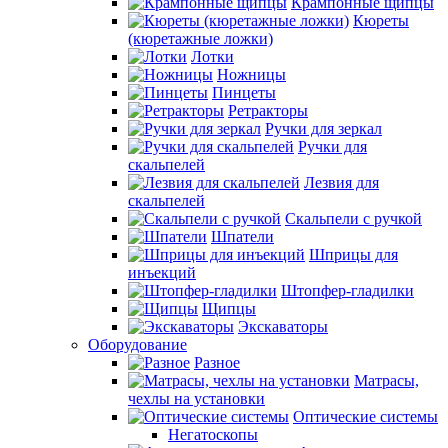
Крампонные щипцы
Кюреты
(кюретажные ложки)
Лотки
Ножницы
Пинцеты
Ретракторы
Ручки для зеркал
Ручки для
скальпелей
Лезвия для
скальпелей
Скальпели с ручкой
Шпатели
Шприцы для
инъекций
Штопфер-гладилки
Щипцы
Экскаваторы
Оборудование
Разное
Матрасы,
чехлы на установки
Оптические системы
Негатоскопы