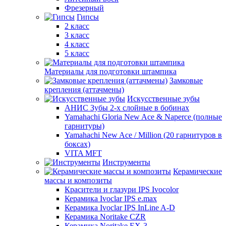
Фрезерный
Гипсы
2 класс
3 класс
4 класс
5 класс
Материалы для подготовки штампика
Замковые
крепления (аттачмены)
Искусственные зубы
АНИС Зубы 2-х слойные в бобинах
Yamahachi Gloria New Ace & Naperce (полные
гарнитуры)
Yamahachi New Ace / Million (20 гарнитуров в
боксах)
VITA MFT
Инструменты
Керамические
массы и композиты
Красители и глазури IPS Ivocolor
Керамика Ivoclar IPS e.max
Керамика Ivoclar IPS InLine A-D
Керамика Noritake CZR
Керамика Noritake EX-3