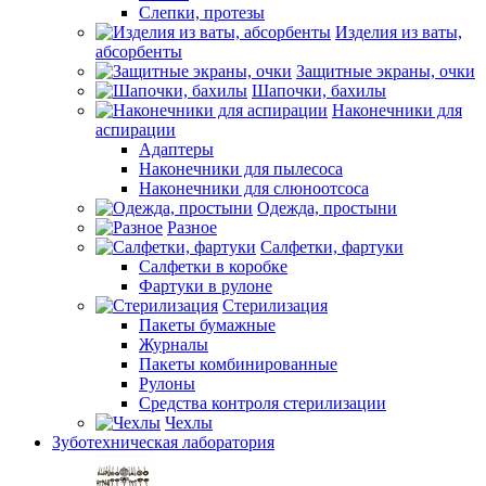
Слепки, протезы
Изделия из ваты,
абсорбенты
Защитные экраны, очки
Шапочки, бахилы
Наконечники для
аспирации
Адаптеры
Наконечники для пылесоса
Наконечники для слюноотсоса
Одежда, простыни
Разное
Салфетки, фартуки
Салфетки в коробке
Фартуки в рулоне
Стерилизация
Пакеты бумажные
Журналы
Пакеты комбинированные
Рулоны
Средства контроля стерилизации
Чехлы
Зуботехническая лаборатория