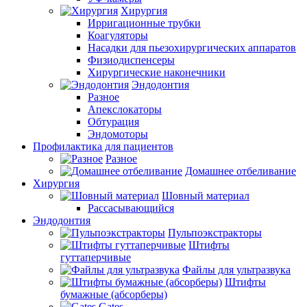
Хирургия
Ирригационные трубки
Коагуляторы
Насадки для пьезохирургических аппаратов
Физиодиспенсеры
Хирургические наконечники
Эндодонтия
Разное
Апекслокаторы
Обтурация
Эндомоторы
Профилактика для пациентов
Разное
Домашнее отбеливание
Хирургия
Шовный материал
Рассасывающийся
Эндодонтия
Пульпоэкстракторы
Штифты
гуттаперчивые
Файлы для ультразвука
Штифты
бумажные (абсорберы)
Gates