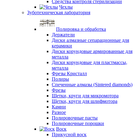
Средства контроля стерилизации
Чехлы
Зуботехническая лаборатория
Полировка и обработка
Держатели
Диски алмазные сепарационные для
керамики
Диски корундовые армированные для
металла
Диски корундовые для пластмассы,
металла
Фрезы Кристалл
Полиры
Спеченные алмазы (Sintered diamonds)
Фрезы
Щетки, круги для микромотора
Щетки, круги для шлифмотора
Камни
Разное
Полировочные пасты
Полировочные порошки
Воск
Прикусной воск