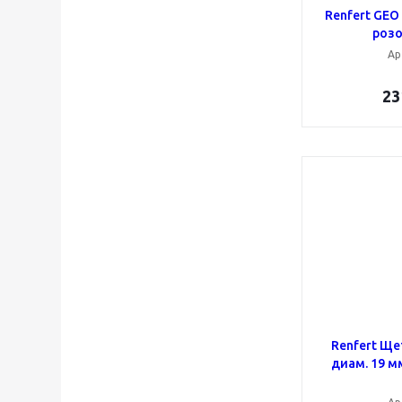
Renfert GEO
розо
Ар
23
Renfert Ще
диам. 19 м