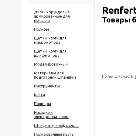
Renfer
Диски корундовые
армированные для
Товары б
металла
Полиры
Щетки, круги для
микромотора
Щетки, круги для
шлифмотора
Моделировочный
Материалы для
По популярности
подготовки штампика
Инструменты
Кисти
Палитры
Насадки к
электрошпателям
Штифты (пины), сверла
Полировочные пасты