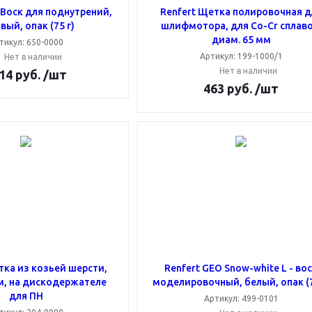
 Воск для поднутрений,
Renfert Щетка полировочная д
вый, опак (75 г)
шлифмотора, для Co-Cr сплаво
диам. 65 мм
тикул: 650-0000
Артикул: 199-1000/1
Нет в наличии
Нет в наличии
14
руб.
/шт
463
руб.
/шт
тка из козьей шерсти,
Renfert GEO Snow-white L - во
м, на дискодержателе
моделировочный, белый, опак (7
для ПН
Артикул: 499-0101