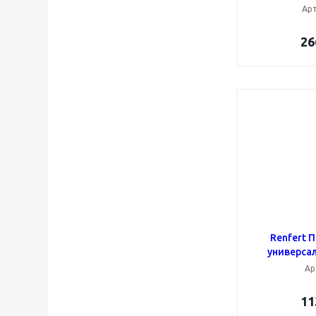
Арт
26
Renfert 
универсал
Ар
11