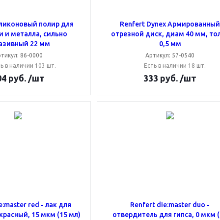
иликоновый полир для
Renfert Dynex Армированны
 и металла, сильно
отрезной диск, диам 40 мм, то
азивный 22 мм
0,5 мм
тикул: 86-0000
Артикул: 57-0540
ь в наличии 103 шт.
Есть в наличии 18 шт.
04
руб.
/шт
333
руб.
/шт
e:master red - лак для
Renfert die:master duo -
расный, 15 мкм (15 мл)
отвердитель для гипса, 0 мкм 