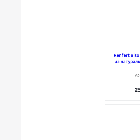
Renfert Bis
из натурал
Ар
2