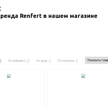
t
ренда Renfert в нашем магазине
Показать това
По алфавиту
По цене
По наличию