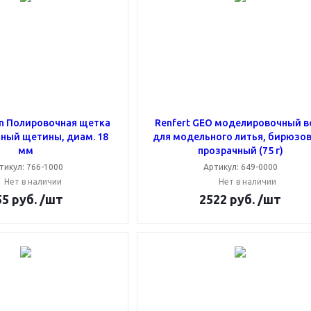
on Полировочная щетка
Renfert GEO моделировочный в
ьный щетины, диам. 18
для модельного литья, бирюзо
мм
прозрачный (75 г)
тикул: 766-1000
Артикул: 649-0000
Нет в наличии
Нет в наличии
55
руб.
/шт
2522
руб.
/шт