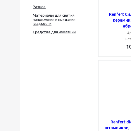
Разное
Renfert С
Материалы для снятия
напряжения и придания
керамики
гладкости
абр
Средства для изоляции
Ар
Ест
1
Renfert di
штампиков, к