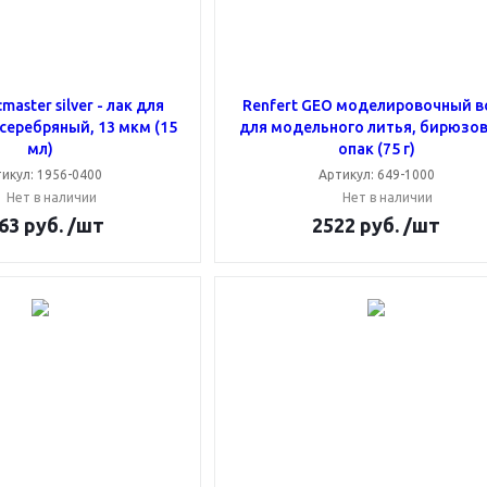
:master silver - лак для
Renfert GEO моделировочный в
серебряный, 13 мкм (15
для модельного литья, бирюзо
мл)
опак (75 г)
икул: 1956-0400
Артикул: 649-1000
Нет в наличии
Нет в наличии
63
руб.
/шт
2522
руб.
/шт