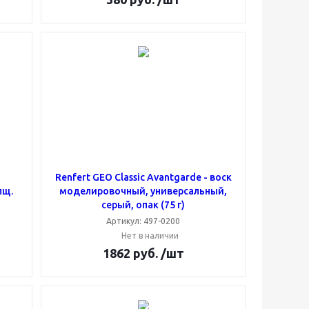
й
Renfert GEO Classic Avantgarde - воск
лщ.
моделировочный, универсальный,
серый, опак (75 г)
Артикул: 497-0200
Нет в наличии
1862
руб.
/шт