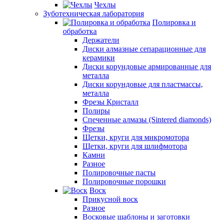
Чехлы
Зуботехническая лаборатория
Полировка и
обработка
Держатели
Диски алмазные сепарационные для
керамики
Диски корундовые армированные для
металла
Диски корундовые для пластмассы,
металла
Фрезы Кристалл
Полиры
Спеченные алмазы (Sintered diamonds)
Фрезы
Щетки, круги для микромотора
Щетки, круги для шлифмотора
Камни
Разное
Полировочные пасты
Полировочные порошки
Воск
Прикусной воск
Разное
Восковые шаблоны и заготовки