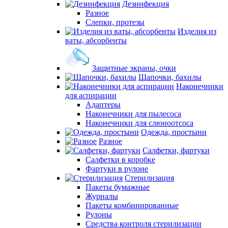
Дезинфекция
Разное
Слепки, протезы
Изделия из
ваты, абсорбенты
Защитные экраны, очки
Шапочки, бахилы
Наконечники
для аспирации
Адаптеры
Наконечники для пылесоса
Наконечники для слюноотсоса
Одежда, простыни
Разное
Салфетки, фартуки
Салфетки в коробке
Фартуки в рулоне
Стерилизация
Пакеты бумажные
Журналы
Пакеты комбинированные
Рулоны
Средства контроля стерилизации