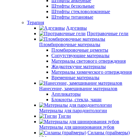
Штифты анкерные
Штифты беззольные
Штифты стекловолоконные
Штифты титановые
Терапия
Адгезивы
Протравочные гели
Пломбировочные материалы
Пломбировочные цементы
Сопутствующие материалы
Материалы светового отверждения
Жидкотекучие материалы
Материалы химического отверждения
Временные материалы
Нанесение, замешивание материалов
Аппликаторы
Блокноты, стекла, чаши
Материалы для пародонтологии
Тигли
Материалы для шинирования зубов
Силаны (праймеры)