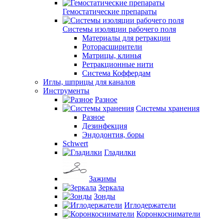
Гемостатические препараты
Системы изоляции рабочего поля
Материалы для ретракции
Роторасширители
Матрицы, клинья
Ретракционные нити
Система Коффердам
Иглы, шприцы для каналов
Инструменты
Разное
Системы хранения
Разное
Дезинфекция
Эндодонтия, боры
Schwert
Гладилки
Зажимы
Зеркала
Зонды
Иглодержатели
Коронкосниматели