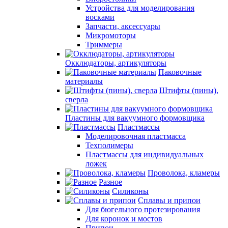
Устройства для моделирования
восками
Запчасти, аксессуары
Микромоторы
Триммеры
Окклюдаторы, артикуляторы
Паковочные
материалы
Штифты (пины),
сверла
Пластины для вакуумного формовщика
Пластмассы
Моделировочная пластмасса
Техполимеры
Пластмассы для индивидуальных
ложек
Проволока, кламеры
Разное
Силиконы
Сплавы и припои
Для бюгельного протезирования
Для коронок и мостов
Припои