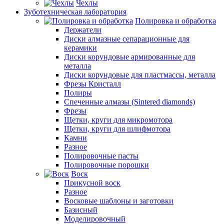
Чехлы
Зуботехническая лаборатория
Полировка и обработка
Держатели
Диски алмазные сепарационные для
керамики
Диски корундовые армированные для
металла
Диски корундовые для пластмассы, металла
Фрезы Кристалл
Полиры
Спеченные алмазы (Sintered diamonds)
Фрезы
Щетки, круги для микромотора
Щетки, круги для шлифмотора
Камни
Разное
Полировочные пасты
Полировочные порошки
Воск
Прикусной воск
Разное
Восковые шаблоны и заготовки
Базисный
Моделировочный