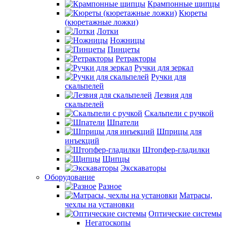
Крампонные щипцы
Кюреты
(кюретажные ложки)
Лотки
Ножницы
Пинцеты
Ретракторы
Ручки для зеркал
Ручки для
скальпелей
Лезвия для
скальпелей
Скальпели с ручкой
Шпатели
Шприцы для
инъекций
Штопфер-гладилки
Щипцы
Экскаваторы
Оборудование
Разное
Матрасы,
чехлы на установки
Оптические системы
Негатоскопы