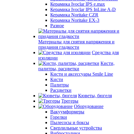
Керамика Ivoclar IPS e.max
Керамика Ivoclar IPS InLine A-D
Керамика Noritake CZR
Керамика Noritake EX-3
Разное
Материалы для снятия напряжения и
придания гладкости
Средства для
изоляции
Кисти,
палитры, расцветки
Кисти и аксессуары Smile Line
Кисти
Палитры
Расцветки
Кюветы, бюгеля
Трегеры
Оборудование
Вакуумформеры
Горелки
Пылесосы и боксы
Сверлильные устройства
Вибростолики