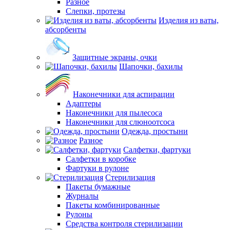
Разное
Слепки, протезы
Изделия из ваты,
абсорбенты
Защитные экраны, очки
Шапочки, бахилы
Наконечники для аспирации
Адаптеры
Наконечники для пылесоса
Наконечники для слюноотсоса
Одежда, простыни
Разное
Салфетки, фартуки
Салфетки в коробке
Фартуки в рулоне
Стерилизация
Пакеты бумажные
Журналы
Пакеты комбинированные
Рулоны
Средства контроля стерилизации