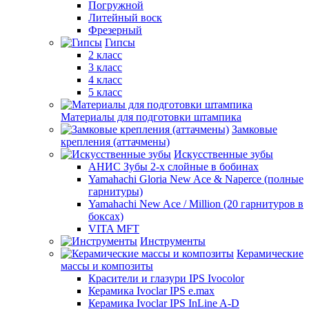
Погружной
Литейный воск
Фрезерный
Гипсы
2 класс
3 класс
4 класс
5 класс
Материалы для подготовки штампика
Замковые
крепления (аттачмены)
Искусственные зубы
АНИС Зубы 2-х слойные в бобинах
Yamahachi Gloria New Ace & Naperce (полные
гарнитуры)
Yamahachi New Ace / Million (20 гарнитуров в
боксах)
VITA MFT
Инструменты
Керамические
массы и композиты
Красители и глазури IPS Ivocolor
Керамика Ivoclar IPS e.max
Керамика Ivoclar IPS InLine A-D