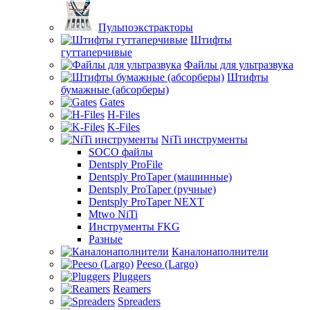
Пульпоэкстракторы
Штифты
гуттаперчивые
Файлы для ультразвука
Штифты
бумажные (абсорберы)
Gates
H-Files
K-Files
NiTi инструменты
SOCO файлы
Dentsply ProFile
Dentsply ProTaper (машинные)
Dentsply ProTaper (ручные)
Dentsply ProTaper NEXT
Mtwo NiTi
Инструменты FKG
Разные
Каналонаполнители
Peeso (Largo)
Pluggers
Reamers
Spreaders