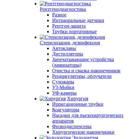
Рентгенодиагностика
Разное
Интраоральные датчики
Рентген-защита
Трубки портативные
Стерилизация, дезинфекция
Автоклавы
Дистилляторы
Запечатывающие устройства
(ламинаторы)
Очистка и смазка наконечников
Рециркуляторы, облучатели
Сухожары
УЗ-Мойки
УФ-камеры
Хирургия
Ирригационные трубки
Коагуляторы
Насадки для пьезохирургических
аппаратов
Физиодиспенсеры
Хирургические наконечники
Эндодонтия