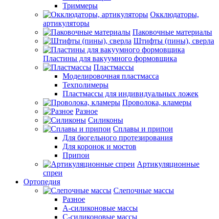
Триммеры
Окклюдаторы,
артикуляторы
Паковочные материалы
Штифты (пины), сверла
Пластины для вакуумного формовщика
Пластмассы
Моделировочная пластмасса
Техполимеры
Пластмассы для индивидуальных ложек
Проволока, кламеры
Разное
Силиконы
Сплавы и припои
Для бюгельного протезирования
Для коронок и мостов
Припои
Артикуляционные
спреи
Ортопедия
Слепочные массы
Разное
А-силиконовые массы
С-силиконовые массы