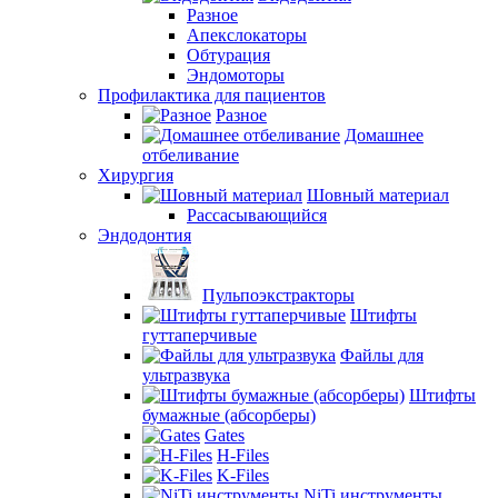
Разное
Апекслокаторы
Обтурация
Эндомоторы
Профилактика для пациентов
Разное
Домашнее
отбеливание
Хирургия
Шовный материал
Рассасывающийся
Эндодонтия
Пульпоэкстракторы
Штифты
гуттаперчивые
Файлы для
ультразвука
Штифты
бумажные (абсорберы)
Gates
H-Files
K-Files
NiTi инструменты