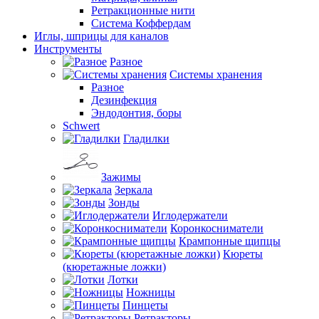
Ретракционные нити
Система Коффердам
Иглы, шприцы для каналов
Инструменты
Разное
Системы хранения
Разное
Дезинфекция
Эндодонтия, боры
Schwert
Гладилки
Зажимы
Зеркала
Зонды
Иглодержатели
Коронкосниматели
Крампонные щипцы
Кюреты
(кюретажные ложки)
Лотки
Ножницы
Пинцеты
Ретракторы