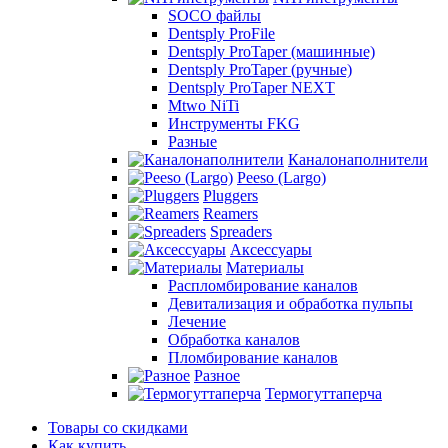
SOCO файлы
Dentsply ProFile
Dentsply ProTaper (машинные)
Dentsply ProTaper (ручные)
Dentsply ProTaper NEXT
Mtwo NiTi
Инструменты FKG
Разные
Каналонаполнители
Peeso (Largo)
Pluggers
Reamers
Spreaders
Аксессуары
Материалы
Распломбирование каналов
Девитализация и обработка пульпы
Лечение
Обработка каналов
Пломбирование каналов
Разное
Термогуттаперча
Товары со скидками
Как купить