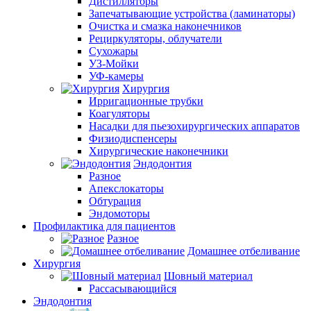
Дистилляторы
Запечатывающие устройства (ламинаторы)
Очистка и смазка наконечников
Рециркуляторы, облучатели
Сухожары
УЗ-Мойки
УФ-камеры
Хирургия
Ирригационные трубки
Коагуляторы
Насадки для пьезохирургических аппаратов
Физиодиспенсеры
Хирургические наконечники
Эндодонтия
Разное
Апекслокаторы
Обтурация
Эндомоторы
Профилактика для пациентов
Разное
Домашнее отбеливание
Хирургия
Шовный материал
Рассасывающийся
Эндодонтия