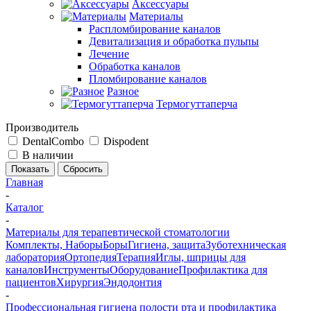
Аксессуары
Материалы
Распломбирование каналов
Девитализация и обработка пульпы
Лечение
Обработка каналов
Пломбирование каналов
Разное
Термогуттаперча
Производитель
DentalCombo
Dispodent
В наличии
Сбросить
Главная
-
Каталог
-
Материалы для терапевтической стоматологии
Комплекты, Наборы
Боры
Гигиена, защита
Зуботехническая
лаборатория
Ортопедия
Терапия
Иглы, шприцы для
каналов
Инструменты
Оборудование
Профилактика для
пациентов
Хирургия
Эндодонтия
-
Профессиональная гигиена полости рта и профилактика