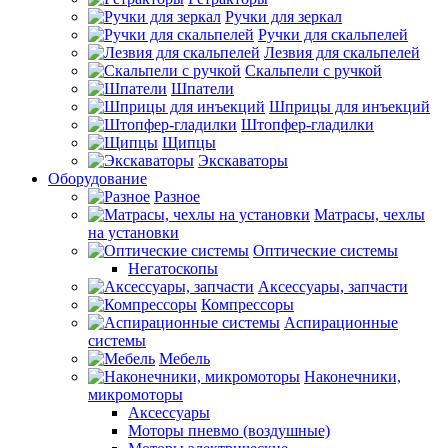
Ручки для зеркал
Ручки для скальпелей
Лезвия для скальпелей
Скальпели с ручкой
Шпатели
Шприцы для инъекций
Штопфер-гладилки
Щипцы
Экскаваторы
Оборудование
Разное
Матрасы, чехлы
на установки
Оптические системы
Негатоскопы
Аксессуары, запчасти
Компрессоры
Аспирационные
системы
Мебель
Наконечники,
микромоторы
Аксессуары
Моторы пневмо (воздушные)