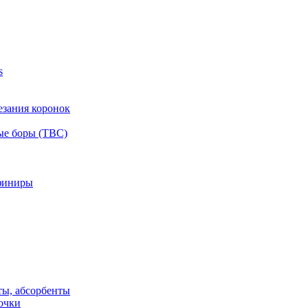
s
езания коронок
ые боры (ТВС)
финиры
ты, абсорбенты
очки