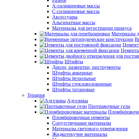
Разное
А-силиконовые массы
С-силиконовые массы
Аксессуары
Альгинатные массы
Материалы для регистрации прикуса
Материалы д
В
Цемент
Цементы
Штифты
Дрили, развертки, инструменты
Штифты анкерные
Штифты беззольные
Штифты стекловолоконные
Штифты титановые
Терапия
Адгезивы
Протравочные гели
Пломбировочн
Пломбировочные цементы
Сопутствующие материалы
Материалы светового отверждения
Жидкотекучие материалы