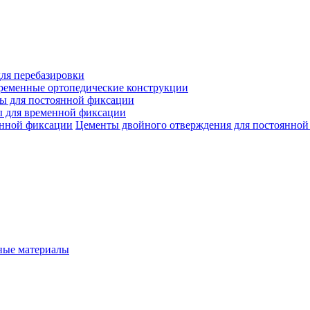
ля перебазировки
ременные ортопедические конструкции
ы для постоянной фиксации
 для временной фиксации
Цементы двойного отверждения для постоянной
ые материалы