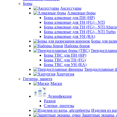
Боры
Аксессуары
Алмазные боры
Боры алмазные для ПН (HP)
Боры алмазные для ТН (FG) - NTI
Боры алмазные для ТН (FG) - NTI Abacu
Боры алмазные для ТН (FG) - NTI Turbo
Боры алмазные для УН (RA)
Боры для разр
Наборы боров
Твердосплавн
Боры ТВС для ПН (HP)
Боры ТВС для ТН (FG)
Боры ТВС для УН (RA)
Твердосплавные 
Хирургия
Гигиена, защита
Маски
Дезинфекция
Разное
Слепки, протезы
Изделия из ва
Защитные экраны, 