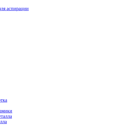
для аспирации
отка
рамики
еталла
алла