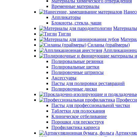
Материалы химического отверждения
Временные материалы
Нанес
Аппликаторы
Блокноты, стекла, чаши
Материалы
Тигли
Матери
Силаны (праймеры)
Аппликационна
Полировальные резинки
Полировальные щетки
Полировочные штрипсы
Аксессуары
Пасты для полировки реставраций
Полировочные диски
Професси
Пасты для профессиональной чистки
Таблетки для полоскания
Клиническое отбеливание
Порошки для пескоструя
Профилактика кариеса
Артикуляц