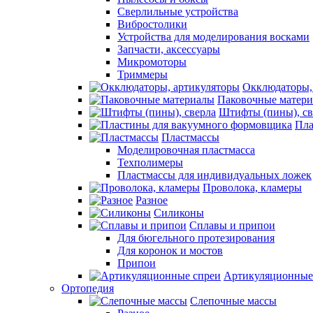
Сверлильные устройства
Вибростолики
Устройства для моделирования восками
Запчасти, аксессуары
Микромоторы
Триммеры
Окклюдаторы,
Паковочные матер
Штифты (пины), св
Пла
Пластмассы
Моделировочная пластмасса
Техполимеры
Пластмассы для индивидуальных ложек
Проволока, кламеры
Разное
Силиконы
Сплавы и припои
Для бюгельного протезирования
Для коронок и мостов
Припои
Артикуляционные
Ортопедия
Слепочные массы