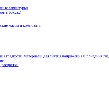
олные гарнитуры)
ров в боксах)
ские массы и композиты
Материалы для снятия напряжения и придания гла
ции
, расцветки