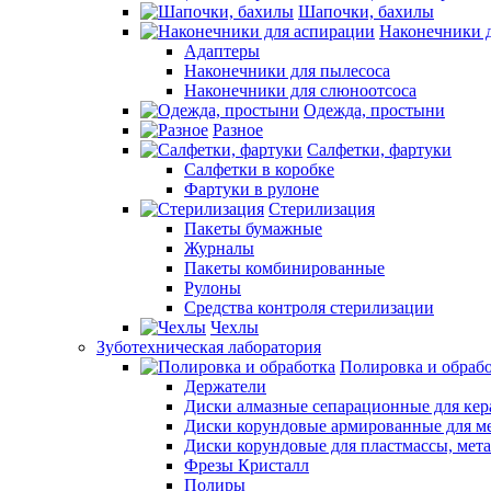
Шапочки, бахилы
Наконечники 
Адаптеры
Наконечники для пылесоса
Наконечники для слюноотсоса
Одежда, простыни
Разное
Салфетки, фартуки
Салфетки в коробке
Фартуки в рулоне
Стерилизация
Пакеты бумажные
Журналы
Пакеты комбинированные
Рулоны
Средства контроля стерилизации
Чехлы
Зуботехническая лаборатория
Полировка и обраб
Держатели
Диски алмазные сепарационные для ке
Диски корундовые армированные для м
Диски корундовые для пластмассы, мет
Фрезы Кристалл
Полиры