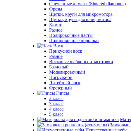
Спеченные алмазы (Sintered diamonds)
Фрезы
Щетки, круги для микромотора
Щетки, круги для шлифмотора
Камни
Разное
Полировочные пасты
Полировочные порошки
Воск
Прикусной воск
Разное
Восковые шаблоны и заготовки
Базисный
Моделировочный
Погружной
Литейный воск
Фрезерный
Гипсы
2 класс
3 класс
4 класс
5 класс
Мате
Замковые 
Искусственные зубы