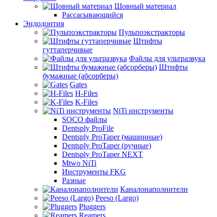
Шовный материал
Рассасывающийся
Эндодонтия
Пульпоэкстракторы
Штифты
гуттаперчивые
Файлы для ультразвука
Штифты
бумажные (абсорберы)
Gates
H-Files
K-Files
NiTi инструменты
SOCO файлы
Dentsply ProFile
Dentsply ProTaper (машинные)
Dentsply ProTaper (ручные)
Dentsply ProTaper NEXT
Mtwo NiTi
Инструменты FKG
Разные
Каналонаполнители
Peeso (Largo)
Pluggers
Reamers