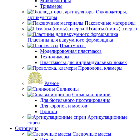
Микромоторы
Триммеры
Окклюдаторы,
артикуляторы
Паковочные материалы
Штифты (пины), сверла
Пластины для вакуумного формовщика
Пластмассы
Моделировочная пластмасса
Техполимеры
Пластмассы для индивидуальных ложек
Проволока, кламеры
Разное
Силиконы
Сплавы и припои
Для бюгельного протезирования
Для коронок и мостов
Припои
Артикуляционные
спреи
Ортопедия
Слепочные массы
Разное