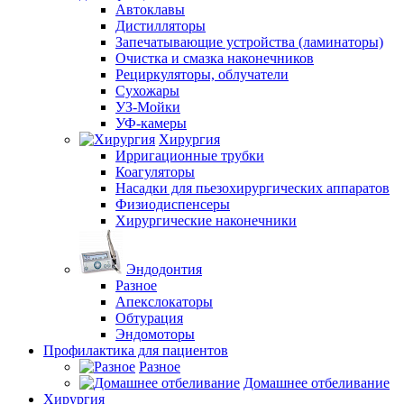
Автоклавы
Дистилляторы
Запечатывающие устройства (ламинаторы)
Очистка и смазка наконечников
Рециркуляторы, облучатели
Сухожары
УЗ-Мойки
УФ-камеры
Хирургия
Ирригационные трубки
Коагуляторы
Насадки для пьезохирургических аппаратов
Физиодиспенсеры
Хирургические наконечники
Эндодонтия
Разное
Апекслокаторы
Обтурация
Эндомоторы
Профилактика для пациентов
Разное
Домашнее отбеливание
Хирургия