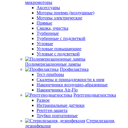
микромоторы
Аксессуары
Моторы пневмо (воздушные)
Моторы электрические
Прямые
Смазка, очистка
Турбинные
Турбинные с подсветкой
Угловые
Угловые повышающие
Угловые с подсветкой
Полимеризационные лампы
Профилактика
Тест-приборы
Скалеры и принадлежности к ним
Наконечники воздушно-абразивные
Наконечники Air-Flo
Рентгенодиагностика
Разное
Интраоральные датчики
Рентген-защита
Трубки портативные
Стерилизация,
дезинфекция