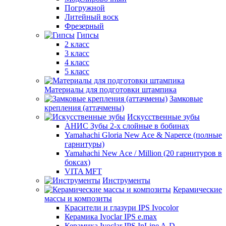
Погружной
Литейный воск
Фрезерный
Гипсы
2 класс
3 класс
4 класс
5 класс
Материалы для подготовки штампика
Замковые
крепления (аттачмены)
Искусственные зубы
АНИС Зубы 2-х слойные в бобинах
Yamahachi Gloria New Ace & Naperce (полные
гарнитуры)
Yamahachi New Ace / Million (20 гарнитуров в
боксах)
VITA MFT
Инструменты
Керамические
массы и композиты
Красители и глазури IPS Ivocolor
Керамика Ivoclar IPS e.max
Керамика Ivoclar IPS InLine A-D