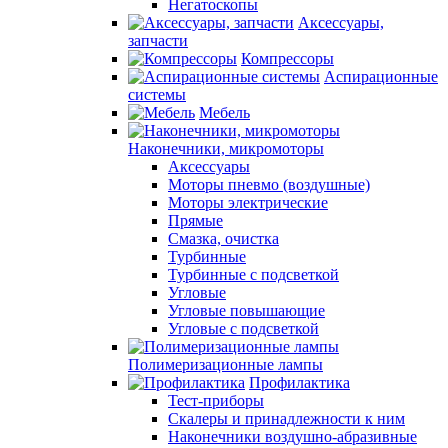
Негатоскопы
Аксессуары,
запчасти
Компрессоры
Аспирационные
системы
Мебель
Наконечники, микромоторы
Аксессуары
Моторы пневмо (воздушные)
Моторы электрические
Прямые
Смазка, очистка
Турбинные
Турбинные с подсветкой
Угловые
Угловые повышающие
Угловые с подсветкой
Полимеризационные лампы
Профилактика
Тест-приборы
Скалеры и принадлежности к ним
Наконечники воздушно-абразивные