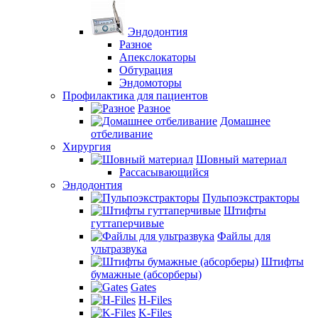
Эндодонтия
Разное
Апекслокаторы
Обтурация
Эндомоторы
Профилактика для пациентов
Разное
Домашнее
отбеливание
Хирургия
Шовный материал
Рассасывающийся
Эндодонтия
Пульпоэкстракторы
Штифты
гуттаперчивые
Файлы для
ультразвука
Штифты
бумажные (абсорберы)
Gates
H-Files
K-Files