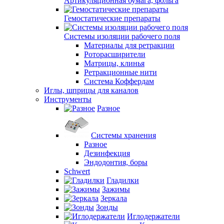
Артикуляционная бумага, фольга
Гемостатические препараты
Системы изоляции рабочего поля
Материалы для ретракции
Роторасширители
Матрицы, клинья
Ретракционные нити
Система Коффердам
Иглы, шприцы для каналов
Инструменты
Разное
Системы хранения
Разное
Дезинфекция
Эндодонтия, боры
Schwert
Гладилки
Зажимы
Зеркала
Зонды
Иглодержатели