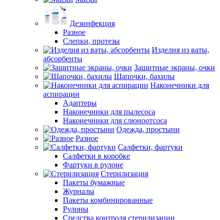
Дезинфекция
Разное
Слепки, протезы
Изделия из ваты,
абсорбенты
Защитные экраны, очки
Шапочки, бахилы
Наконечники для
аспирации
Адаптеры
Наконечники для пылесоса
Наконечники для слюноотсоса
Одежда, простыни
Разное
Салфетки, фартуки
Салфетки в коробке
Фартуки в рулоне
Стерилизация
Пакеты бумажные
Журналы
Пакеты комбинированные
Рулоны
Средства контроля стерилизации