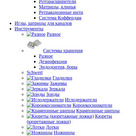
Роторасширители
Матрицы, клинья
Ретракционные нити
Система Коффердам
Иглы, шприцы для каналов
Инструменты
Разное
Системы хранения
Разное
Дезинфекция
Эндодонтия, боры
Schwert
Гладилки
Зажимы
Зеркала
Зонды
Иглодержатели
Коронкосниматели
Крампонные щипцы
Кюреты
(кюретажные ложки)
Лотки
Ножницы