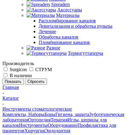
Spreaders
Аксессуары
Материалы
Распломбирование каналов
Девитализация и обработка пульпы
Лечение
Обработка каналов
Пломбирование каналов
Разное
Термогуттаперча
Производитель
Surgicon
СТРУМ
В наличии
Сбросить
Главная
-
Каталог
-
Инструменты стоматологические
Комплекты, Наборы
Боры
Гигиена, защита
Зуботехническая
лаборатория
Ортопедия
Терапия
Иглы, шприцы для
каналов
Инструменты
Оборудование
Профилактика для
пациентов
Хирургия
Эндодонтия