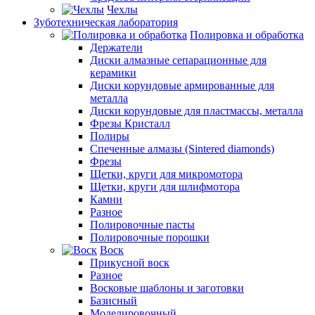
Чехлы
Зуботехническая лаборатория
Полировка и обработка
Держатели
Диски алмазные сепарационные для
керамики
Диски корундовые армированные для
металла
Диски корундовые для пластмассы, металла
Фрезы Кристалл
Полиры
Спеченные алмазы (Sintered diamonds)
Фрезы
Щетки, круги для микромотора
Щетки, круги для шлифмотора
Камни
Разное
Полировочные пасты
Полировочные порошки
Воск
Прикусной воск
Разное
Восковые шаблоны и заготовки
Базисный
Моделировочный