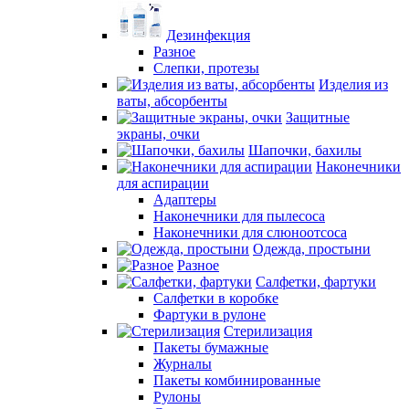
Дезинфекция
Разное
Слепки, протезы
Изделия из
ваты, абсорбенты
Защитные
экраны, очки
Шапочки, бахилы
Наконечники
для аспирации
Адаптеры
Наконечники для пылесоса
Наконечники для слюноотсоса
Одежда, простыни
Разное
Салфетки, фартуки
Салфетки в коробке
Фартуки в рулоне
Стерилизация
Пакеты бумажные
Журналы
Пакеты комбинированные
Рулоны