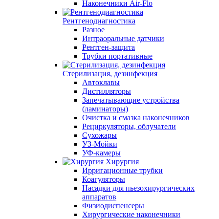
Наконечники Air-Flo
Рентгенодиагностика
Разное
Интраоральные датчики
Рентген-защита
Трубки портативные
Стерилизация, дезинфекция
Автоклавы
Дистилляторы
Запечатывающие устройства
(ламинаторы)
Очистка и смазка наконечников
Рециркуляторы, облучатели
Сухожары
УЗ-Мойки
УФ-камеры
Хирургия
Ирригационные трубки
Коагуляторы
Насадки для пьезохирургических
аппаратов
Физиодиспенсеры
Хирургические наконечники