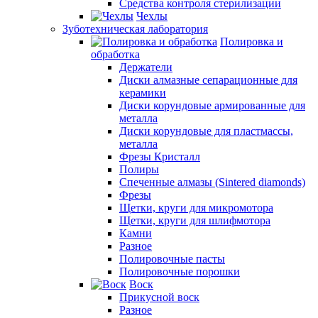
Средства контроля стерилизации
Чехлы
Зуботехническая лаборатория
Полировка и
обработка
Держатели
Диски алмазные сепарационные для
керамики
Диски корундовые армированные для
металла
Диски корундовые для пластмассы,
металла
Фрезы Кристалл
Полиры
Спеченные алмазы (Sintered diamonds)
Фрезы
Щетки, круги для микромотора
Щетки, круги для шлифмотора
Камни
Разное
Полировочные пасты
Полировочные порошки
Воск
Прикусной воск
Разное