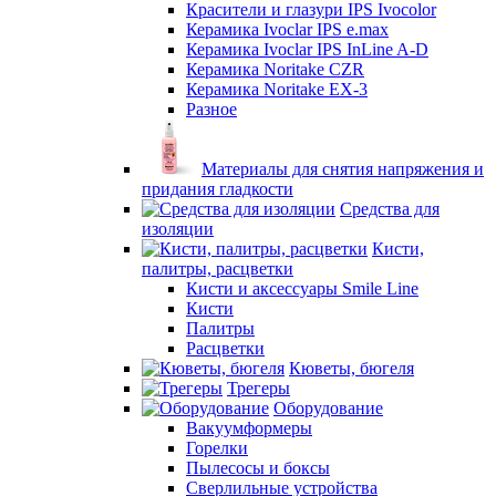
Красители и глазури IPS Ivocolor
Керамика Ivoclar IPS e.max
Керамика Ivoclar IPS InLine A-D
Керамика Noritake CZR
Керамика Noritake EX-3
Разное
Материалы для снятия напряжения и
придания гладкости
Средства для
изоляции
Кисти,
палитры, расцветки
Кисти и аксессуары Smile Line
Кисти
Палитры
Расцветки
Кюветы, бюгеля
Трегеры
Оборудование
Вакуумформеры
Горелки
Пылесосы и боксы
Сверлильные устройства