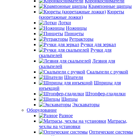
Коронкосниматели
Крампонные щипцы
Кюреты
(кюретажные ложки)
Лотки
Ножницы
Пинцеты
Ретракторы
Ручки для зеркал
Ручки для
скальпелей
Лезвия для
скальпелей
Скальпели с ручкой
Шпатели
Шприцы для
инъекций
Штопфер-гладилки
Щипцы
Экскаваторы
Оборудование
Разное
Матрасы,
чехлы на установки
Оптические системы