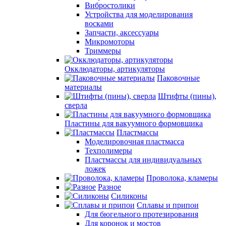
Вибростолики
Устройства для моделирования
восками
Запчасти, аксессуары
Микромоторы
Триммеры
Окклюдаторы, артикуляторы
Паковочные
материалы
Штифты (пины),
сверла
Пластины для вакуумного формовщика
Пластмассы
Моделировочная пластмасса
Техполимеры
Пластмассы для индивидуальных
ложек
Проволока, кламеры
Разное
Силиконы
Сплавы и припои
Для бюгельного протезирования
Для коронок и мостов