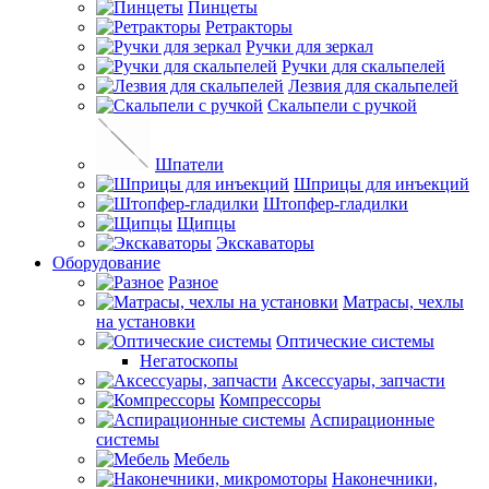
Пинцеты
Ретракторы
Ручки для зеркал
Ручки для скальпелей
Лезвия для скальпелей
Скальпели с ручкой
Шпатели
Шприцы для инъекций
Штопфер-гладилки
Щипцы
Экскаваторы
Оборудование
Разное
Матрасы, чехлы
на установки
Оптические системы
Негатоскопы
Аксессуары, запчасти
Компрессоры
Аспирационные
системы
Мебель
Наконечники,