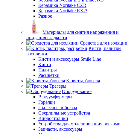
Керамика Noritake CZR
Керамика Noritake EX-3
Разное
Материалы для снятия напряжения и
придания гладкости
Средства для изоляции
Кисти, палитры,
расцветки
Кисти и аксессуары Smile Line
Кисти
Палитры
Расцветки
Кюветы, бюгеля
Трегеры
Оборудование
Вакуумформеры
Горелки
Пылесосы и боксы
Сверлильные устройства
Вибростолики
Устройства для моделирования восками
Запчасти, аксессуары