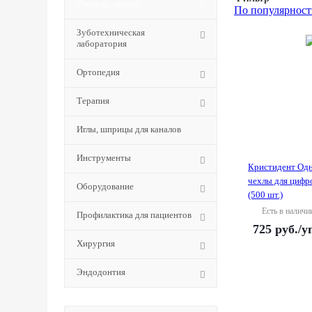
Гигиена, защита
По популярност
Зуботехническая
лаборатория
Ортопедия
Терапия
Иглы, шприцы для каналов
Инструменты
Кристидент Од
чехлы для цифр
Оборудование
(500 шт.)
Есть в наличи
Профилактика для пациентов
725
руб.
/у
Хирургия
Эндодонтия