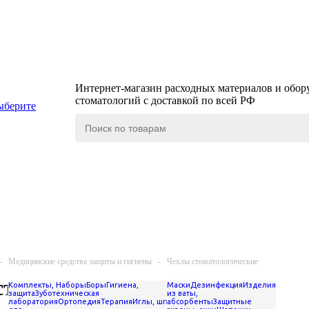
Интернет-магазин расходных материалов и обор
стоматологий с доставкой по всей РФ
ыберите
-
Медицинские средства защиты и гигиены
-
Чехлы стоматологические
стоматологические
Комплекты, Наборы
Боры
Гигиена,
Маски
Дезинфекция
Изделия
защита
Зуботехническая
из ваты,
лаборатория
Ортопедия
Терапия
Иглы, шприцы
абсорбенты
Защитные