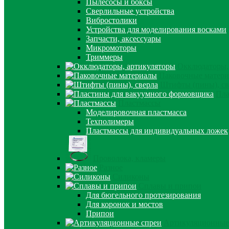
Пылесосы и боксы
Сверлильные устройства
Вибростолики
Устройства для моделирования восками
Запчасти, аксессуары
Микромоторы
Триммеры
Окклюдаторы,
Паковочные матер
Штифты (пины), св
Пла
Пластмассы
Моделировочная пластмасса
Техполимеры
Пластмассы для индивидуальных ложек
Проволока, кламеры
Разное
Силиконы
Сплавы и припои
Для бюгельного протезирования
Для коронок и мостов
Припои
Артикуляционные