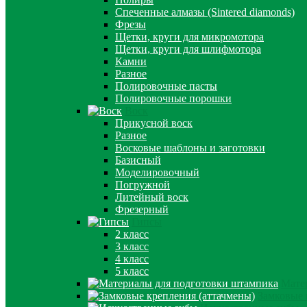
Спеченные алмазы (Sintered diamonds)
Фрезы
Щетки, круги для микромотора
Щетки, круги для шлифмотора
Камни
Разное
Полировочные пасты
Полировочные порошки
Воск
Прикусной воск
Разное
Восковые шаблоны и заготовки
Базисный
Моделировочный
Погружной
Литейный воск
Фрезерный
Гипсы
2 класс
3 класс
4 класс
5 класс
Мате
Замковые 