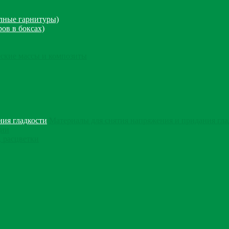
олные гарнитуры)
ров в боксах)
ские массы и композиты
Материалы для снятия напряжения и придания гла
ции
, расцветки