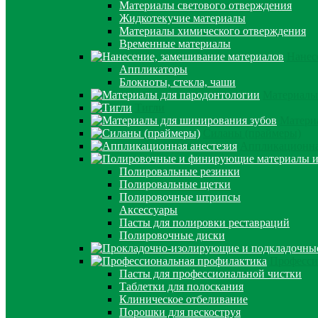
Материалы светового отверждения
Жидкотекучие материалы
Материалы химического отверждения
Временные материалы
Нанес
Аппликаторы
Блокноты, стекла, чаши
Материалы
Тигли
Матери
Силаны (праймеры)
Аппликационна
Полировальные резинки
Полировальные щетки
Полировочные штрипсы
Аксессуары
Пасты для полировки реставраций
Полировочные диски
Професси
Пасты для профессиональной чистки
Таблетки для полоскания
Клиническое отбеливание
Порошки для пескоструя