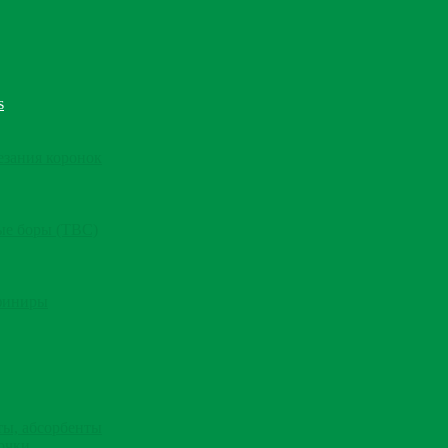
s
езания коронок
ые боры (ТВС)
финиры
ты, абсорбенты
очки