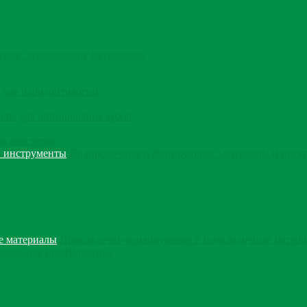
ение, замешивание материалов
 для пародонтологии
алы для шинирования зубов
я анестезия
Полировочные и финирующие материалы и инст
Прокладочно-изолирующие и подкладочные матер
ональная профилактика