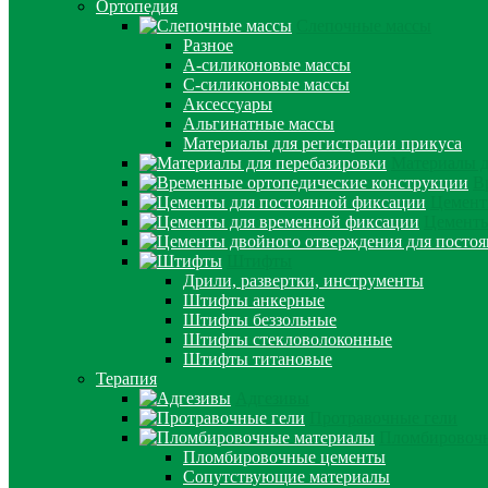
Ортопедия
Слепочные массы
Разное
А-силиконовые массы
С-силиконовые массы
Аксессуары
Альгинатные массы
Материалы для регистрации прикуса
Материалы д
В
Цемент
Цементы
Штифты
Дрили, развертки, инструменты
Штифты анкерные
Штифты беззольные
Штифты стекловолоконные
Штифты титановые
Терапия
Адгезивы
Протравочные гели
Пломбировочн
Пломбировочные цементы
Сопутствующие материалы