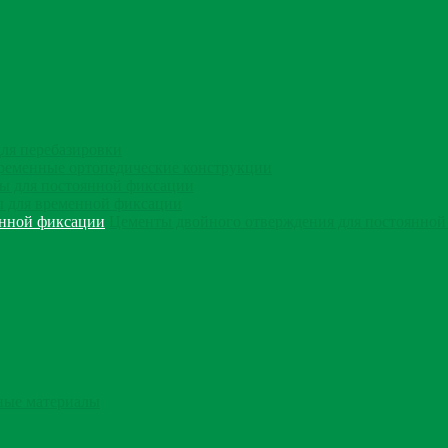
ля перебазировки
ременные ортопедические конструкции
ы для постоянной фиксации
 для временной фиксации
Цементы двойного отверждения для постоянной
ые материалы