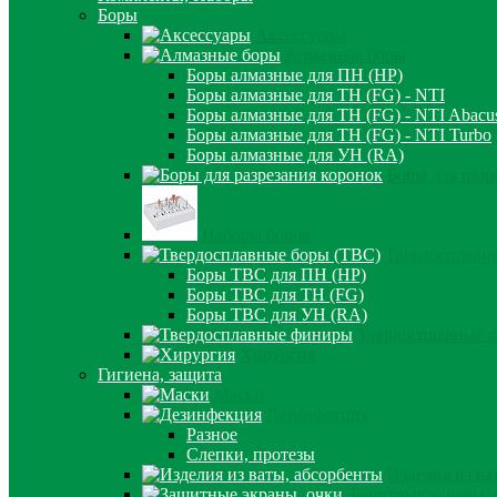
Боры
Аксессуары
Алмазные боры
Боры алмазные для ПН (HP)
Боры алмазные для ТН (FG) - NTI
Боры алмазные для ТН (FG) - NTI Abacu
Боры алмазные для ТН (FG) - NTI Turbo
Боры алмазные для УН (RA)
Боры для разр
Наборы боров
Твердосплавн
Боры ТВС для ПН (HP)
Боры ТВС для ТН (FG)
Боры ТВС для УН (RA)
Твердосплавные 
Хирургия
Гигиена, защита
Маски
Дезинфекция
Разное
Слепки, протезы
Изделия из ва
Защитные экраны, 