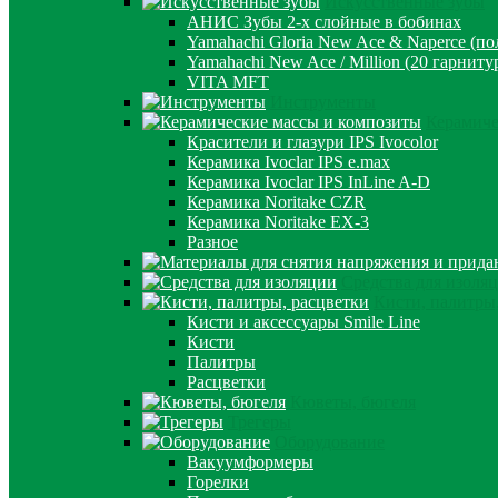
Искусственные зубы
АНИС Зубы 2-х слойные в бобинах
Yamahachi Gloria New Ace & Naperce (п
Yamahachi New Ace / Million (20 гарниту
VITA MFT
Инструменты
Керамиче
Красители и глазури IPS Ivocolor
Керамика Ivoclar IPS e.max
Керамика Ivoclar IPS InLine A-D
Керамика Noritake CZR
Керамика Noritake EX-3
Разное
Средства для изоля
Кисти, палитры
Кисти и аксессуары Smile Line
Кисти
Палитры
Расцветки
Кюветы, бюгеля
Трегеры
Оборудование
Вакуумформеры
Горелки