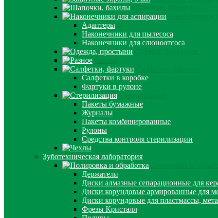
Шапочки, бахилы
Наконечники 
Адаптеры
Наконечники для пылесоса
Наконечники для слюноотсоса
Одежда, простыни
Разное
Салфетки, фартуки
Салфетки в коробке
Фартуки в рулоне
Стерилизация
Пакеты бумажные
Журналы
Пакеты комбинированные
Рулоны
Средства контроля стерилизации
Чехлы
Зуботехническая лаборатория
Полировка и обраб
Держатели
Диски алмазные сепарационные для ке
Диски корундовые армированные для м
Диски корундовые для пластмассы, мет
Фрезы Кристалл
Полиры