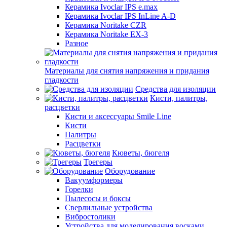
Керамика Ivoclar IPS e.max
Керамика Ivoclar IPS InLine A-D
Керамика Noritake CZR
Керамика Noritake EX-3
Разное
Материалы для снятия напряжения и придания
гладкости
Средства для изоляции
Кисти, палитры,
расцветки
Кисти и аксессуары Smile Line
Кисти
Палитры
Расцветки
Кюветы, бюгеля
Трегеры
Оборудование
Вакуумформеры
Горелки
Пылесосы и боксы
Сверлильные устройства
Вибростолики
Устройства для моделирования восками