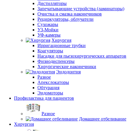
Дистилляторы
Запечатывающие устройства (ламинаторы)
Очистка и смазка наконечников
Рециркуляторы, облучатели
Сухожары
УЗ-Мойки
УФ-камеры
Хирургия
Ирригационные трубки
Коагуляторы
Насадки для пьезохирургических аппаратов
Физиодиспенсеры
Хирургические наконечники
Эндодонтия
Разное
Апекслокаторы
Обтурация
Эндомоторы
Профилактика для пациентов
Разное
Домашнее отбеливание
Хирургия