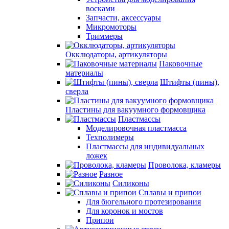
восками
Запчасти, аксессуары
Микромоторы
Триммеры
Окклюдаторы, артикуляторы
Паковочные
материалы
Штифты (пины),
сверла
Пластины для вакуумного формовщика
Пластмассы
Моделировочная пластмасса
Техполимеры
Пластмассы для индивидуальных
ложек
Проволока, кламеры
Разное
Силиконы
Сплавы и припои
Для бюгельного протезирования
Для коронок и мостов
Припои