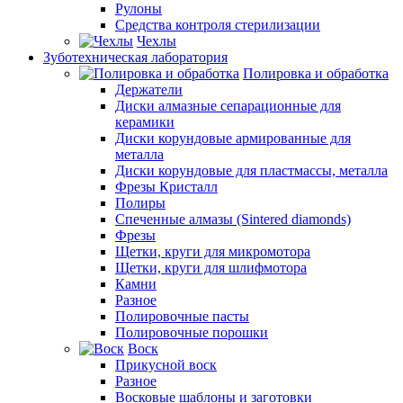
Рулоны
Средства контроля стерилизации
Чехлы
Зуботехническая лаборатория
Полировка и обработка
Держатели
Диски алмазные сепарационные для
керамики
Диски корундовые армированные для
металла
Диски корундовые для пластмассы, металла
Фрезы Кристалл
Полиры
Спеченные алмазы (Sintered diamonds)
Фрезы
Щетки, круги для микромотора
Щетки, круги для шлифмотора
Камни
Разное
Полировочные пасты
Полировочные порошки
Воск
Прикусной воск
Разное
Восковые шаблоны и заготовки