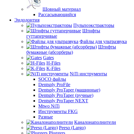
Шовный материал
Рассасывающийся
Эндодонтия
Пульпоэкстракторы
Штифты
гуттаперчивые
Файлы для ультразвука
Штифты
бумажные (абсорберы)
Gates
H-Files
K-Files
NiTi инструменты
SOCO файлы
Dentsply ProFile
Dentsply ProTaper (машинные)
Dentsply ProTaper (ручные)
Dentsply ProTaper NEXT
Mtwo NiTi
Инструменты FKG
Разные
Каналонаполнители
Peeso (Largo)
Pluggers