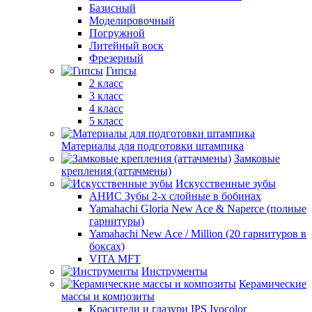
Базисный
Моделировочный
Погружной
Литейный воск
Фрезерный
Гипсы
2 класс
3 класс
4 класс
5 класс
Материалы для подготовки штампика
Замковые
крепления (аттачмены)
Искусственные зубы
АНИС Зубы 2-х слойные в бобинах
Yamahachi Gloria New Ace & Naperce (полные
гарнитуры)
Yamahachi New Ace / Million (20 гарнитуров в
боксах)
VITA MFT
Инструменты
Керамические
массы и композиты
Красители и глазури IPS Ivocolor