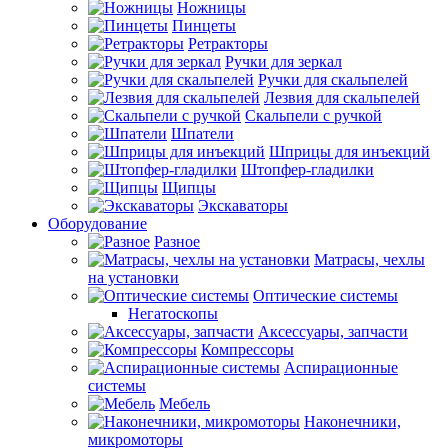
Ножницы
Пинцеты
Ретракторы
Ручки для зеркал
Ручки для скальпелей
Лезвия для скальпелей
Скальпели с ручкой
Шпатели
Шприцы для инъекций
Штопфер-гладилки
Щипцы
Экскаваторы
Оборудование
Разное
Матрасы, чехлы
на установки
Оптические системы
Негатоскопы
Аксессуары, запчасти
Компрессоры
Аспирационные
системы
Мебель
Наконечники,
микромоторы