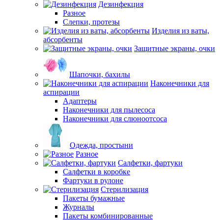
Дезинфекция
Разное
Слепки, протезы
Изделия из ваты,
абсорбенты
Защитные экраны, очки
Шапочки, бахилы
Наконечники для
аспирации
Адаптеры
Наконечники для пылесоса
Наконечники для слюноотсоса
Одежда, простыни
Разное
Салфетки, фартуки
Салфетки в коробке
Фартуки в рулоне
Стерилизация
Пакеты бумажные
Журналы
Пакеты комбинированные