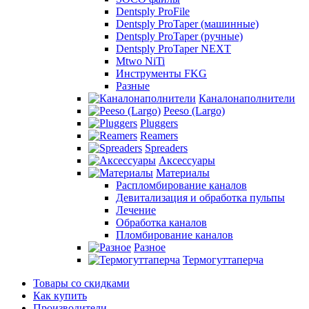
Dentsply ProFile
Dentsply ProTaper (машинные)
Dentsply ProTaper (ручные)
Dentsply ProTaper NEXT
Mtwo NiTi
Инструменты FKG
Разные
Каналонаполнители
Peeso (Largo)
Pluggers
Reamers
Spreaders
Аксессуары
Материалы
Распломбирование каналов
Девитализация и обработка пульпы
Лечение
Обработка каналов
Пломбирование каналов
Разное
Термогуттаперча
Товары со скидками
Как купить
Производители