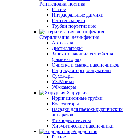
Рентгенодиагностика
Разное
Интраоральные датчики
Рентген-защита
Трубки портативные
Стерилизация, дезинфекция
Автоклавы
Дистилляторы
Запечатывающие устройства
(ламинаторы)
Очистка и смазка наконечников
Рециркуляторы, облучатели
Сухожары
УЗ-Мойки
УФ-камеры
Хирургия
Ирригационные трубки
Коагуляторы
Насадки для пьезохирургических
аппаратов
Физиодиспенсеры
Хирургические наконечники
Эндодонтия
Разное