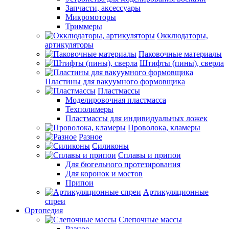
Запчасти, аксессуары
Микромоторы
Триммеры
Окклюдаторы,
артикуляторы
Паковочные материалы
Штифты (пины), сверла
Пластины для вакуумного формовщика
Пластмассы
Моделировочная пластмасса
Техполимеры
Пластмассы для индивидуальных ложек
Проволока, кламеры
Разное
Силиконы
Сплавы и припои
Для бюгельного протезирования
Для коронок и мостов
Припои
Артикуляционные
спреи
Ортопедия
Слепочные массы
Разное