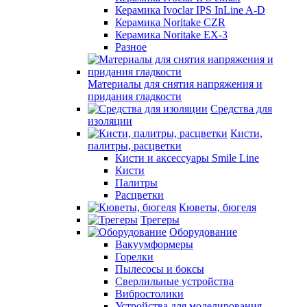
Керамика Ivoclar IPS InLine A-D
Керамика Noritake CZR
Керамика Noritake EX-3
Разное
Материалы для снятия напряжения и
придания гладкости
Средства для
изоляции
Кисти,
палитры, расцветки
Кисти и аксессуары Smile Line
Кисти
Палитры
Расцветки
Кюветы, бюгеля
Трегеры
Оборудование
Вакуумформеры
Горелки
Пылесосы и боксы
Сверлильные устройства
Вибростолики
Устройства для моделирования