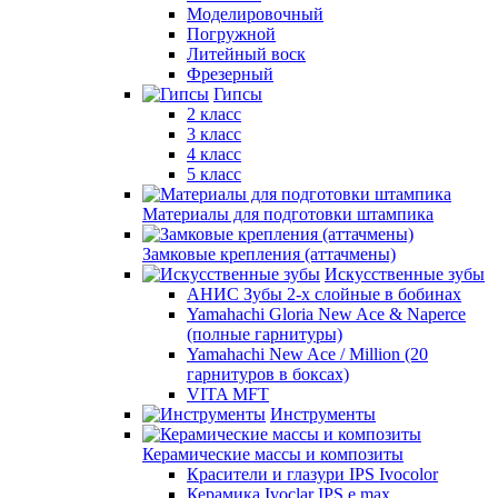
Моделировочный
Погружной
Литейный воск
Фрезерный
Гипсы
2 класс
3 класс
4 класс
5 класс
Материалы для подготовки штампика
Замковые крепления (аттачмены)
Искусственные зубы
АНИС Зубы 2-х слойные в бобинах
Yamahachi Gloria New Ace & Naperce
(полные гарнитуры)
Yamahachi New Ace / Million (20
гарнитуров в боксах)
VITA MFT
Инструменты
Керамические массы и композиты
Красители и глазури IPS Ivocolor
Керамика Ivoclar IPS e.max