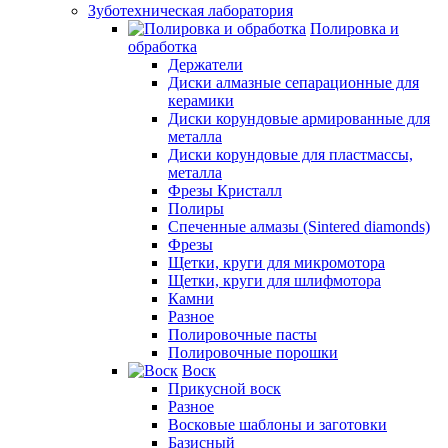
Зуботехническая лаборатория
Полировка и
обработка
Держатели
Диски алмазные сепарационные для
керамики
Диски корундовые армированные для
металла
Диски корундовые для пластмассы,
металла
Фрезы Кристалл
Полиры
Спеченные алмазы (Sintered diamonds)
Фрезы
Щетки, круги для микромотора
Щетки, круги для шлифмотора
Камни
Разное
Полировочные пасты
Полировочные порошки
Воск
Прикусной воск
Разное
Восковые шаблоны и заготовки
Базисный