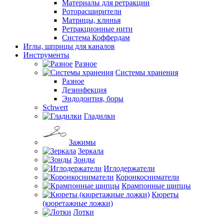
Материалы для ретракции
Роторасширители
Матрицы, клинья
Ретракционные нити
Система Коффердам
Иглы, шприцы для каналов
Инструменты
Разное
Системы хранения
Разное
Дезинфекция
Эндодонтия, боры
Schwert
Гладилки
Зажимы
Зеркала
Зонды
Иглодержатели
Коронкосниматели
Крампонные щипцы
Кюреты
(кюретажные ложки)
Лотки