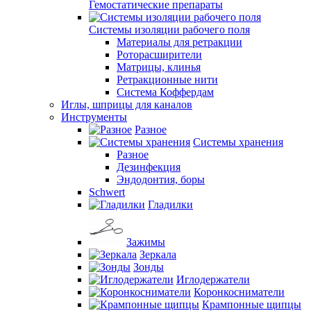
Гемостатические препараты
Системы изоляции рабочего поля
Материалы для ретракции
Роторасширители
Матрицы, клинья
Ретракционные нити
Система Коффердам
Иглы, шприцы для каналов
Инструменты
Разное
Системы хранения
Разное
Дезинфекция
Эндодонтия, боры
Schwert
Гладилки
Зажимы
Зеркала
Зонды
Иглодержатели
Коронкосниматели
Крампонные щипцы