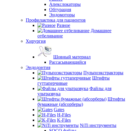
Апекслокаторы
Обтурация
Эндомоторы
Профилактика для пациентов
Разное
Домашнее
отбеливание
Хирургия
Шовный материал
Рассасывающийся
Эндодонтия
Пульпоэкстракторы
Штифты
гуттаперчивые
Файлы для
ультразвука
Штифты
бумажные (абсорберы)
Gates
H-Files
K-Files
NiTi инструменты
SOCO файлы