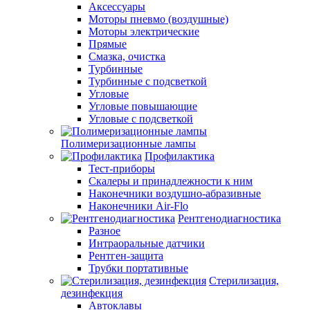
Аксессуары
Моторы пневмо (воздушные)
Моторы электрические
Прямые
Смазка, очистка
Турбинные
Турбинные с подсветкой
Угловые
Угловые повышающие
Угловые с подсветкой
Полимеризационные лампы
Профилактика
Тест-приборы
Скалеры и принадлежности к ним
Наконечники воздушно-абразивные
Наконечники Air-Flo
Рентгенодиагностика
Разное
Интраоральные датчики
Рентген-защита
Трубки портативные
Стерилизация,
дезинфекция
Автоклавы