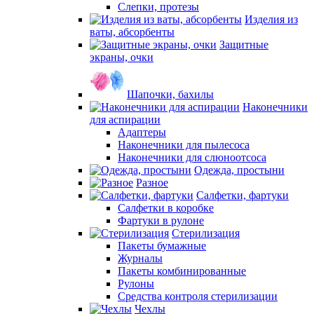
Слепки, протезы
Изделия из
ваты, абсорбенты
Защитные
экраны, очки
Шапочки, бахилы
Наконечники
для аспирации
Адаптеры
Наконечники для пылесоса
Наконечники для слюноотсоса
Одежда, простыни
Разное
Салфетки, фартуки
Салфетки в коробке
Фартуки в рулоне
Стерилизация
Пакеты бумажные
Журналы
Пакеты комбинированные
Рулоны
Средства контроля стерилизации
Чехлы