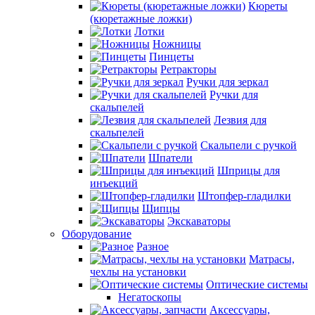
Кюреты
(кюретажные ложки)
Лотки
Ножницы
Пинцеты
Ретракторы
Ручки для зеркал
Ручки для
скальпелей
Лезвия для
скальпелей
Скальпели с ручкой
Шпатели
Шприцы для
инъекций
Штопфер-гладилки
Щипцы
Экскаваторы
Оборудование
Разное
Матрасы,
чехлы на установки
Оптические системы
Негатоскопы
Аксессуары,