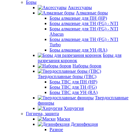
Боры
Аксессуары
Алмазные боры
Боры алмазные для ПН (HP)
Боры алмазные для ТН (FG) - NTI
Боры алмазные для ТН (FG) - NTI
Abacus
Боры алмазные для ТН (FG) - NTI
Turbo
Боры алмазные для УН (RA)
Боры для
разрезания коронок
Наборы боров
Твердосплавные боры (ТВС)
Боры ТВС для ПН (HP)
Боры ТВС для ТН (FG)
Боры ТВС для УН (RA)
Твердосплавные
финиры
Хирургия
Гигиена, защита
Маски
Дезинфекция
Разное