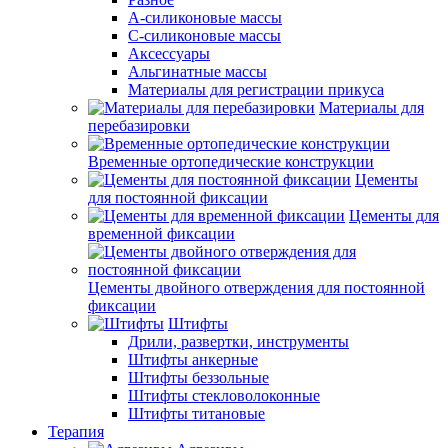
А-силиконовые массы
С-силиконовые массы
Аксессуары
Альгинатные массы
Материалы для регистрации прикуса
Материалы для
перебазировки
Временные ортопедические конструкции
Цементы
для постоянной фиксации
Цементы для
временной фиксации
Цементы двойного отверждения для постоянной
фиксации
Штифты
Дрили, развертки, инструменты
Штифты анкерные
Штифты беззольные
Штифты стекловолоконные
Штифты титановые
Терапия