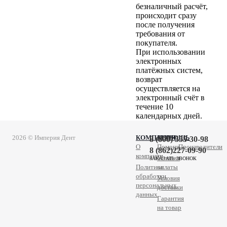
безналичный расчёт,
происходит сразу
после получения
требования от
покупателя.
При использовании
электронных
платёжных систем,
возврат
осуществляется на
электронный счёт в
течение 10
календарных дней.
2026 © Империя Дент
КОМПАНИЯ
ПОМОЩЬ
8 (800) 555-30-98
О
Помощь
Производители
8 (862)227-09-90
компании
Условия
ЗАКАЗАТЬ ЗВОНОК
Политика
оплаты
обработки
Условия
персональных
доставки
данных
Гарантия
на товар