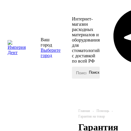
Интернет-
магазин
расходных
материалов и
Ваш
оборудования
город
для
Выберите
стоматологий
город
с доставкой
по всей РФ
КАТАЛОГ
МЕНЮ
Главная
-
Помощь
-
Гарантия на товар
Гарантия