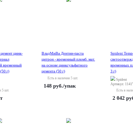
 цемент цинк-
ВладМиВа Дентин-паста
Spident Temp-
ериал
цитрон - временный пломб. мат.
светоотвержд
й временный
на основе цинксульфатного
временных п
(50 г)
цемента (50 г)
3 г)
Есть в наличии 5 шт.
Spident
Артикул: 114
148
руб.
/упак
и 5 шт.
Есть в нал
т
2 042
ру