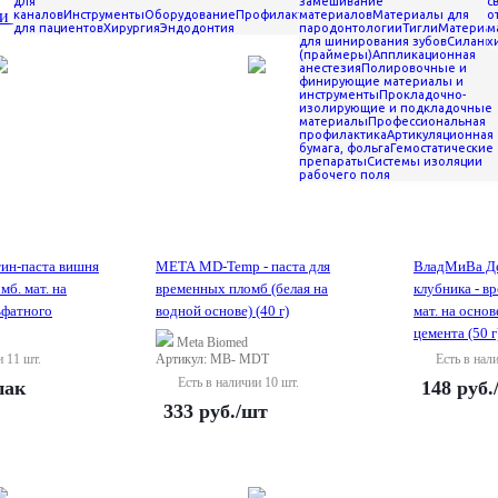
для
замешивание
с
и
По алфавиту
По цене
По наличию
Показать товары в наличии
каналов
Инструменты
Оборудование
Профилактика
материалов
Материалы для
о
для пациентов
Хирургия
Эндодонтия
пародонтологии
Тигли
Материа
м
для шинирования зубов
Силаны
х
(праймеры)
Аппликационная
анестезия
Полировочные и
финирующие материалы и
инструменты
Прокладочно-
изолирующие и подкладочные
материалы
Профессиональная
профилактика
Артикуляционная
бумага, фольга
Гемостатические
препараты
Системы изоляции
рабочего поля
ин-паста вишня
META MD-Temp - паста для
ВладМиВа Де
мб. мат. на
временных пломб (белая на
клубника - в
ьфатного
водной основе) (40 г)
мат. на осно
цемента (50 г
Meta Biomed
и 11 шт.
Артикул: MB- MDT
Есть в нал
Есть в наличии 10 шт.
пак
148
руб.
333
руб.
/шт