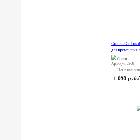
Coltene Coltosol
для временных п
Coltene
Артикул: 5906
Нет в наличии
1 098
руб.