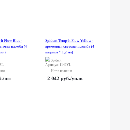
It Flow Blue -
Spident Temp-It Flow Yellow -
етовая пломба (4
временная световая пломба (4
 мл)
шприца * 1,2 мл)
Spident
2BL
Артикул: 1142YL
чии
Нет в наличии
б.
/шт
2 042
руб.
/упак