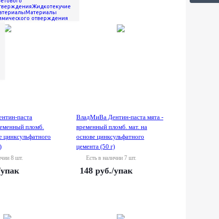
ветового
тверждения
Жидкотекучие
лы
атериалы
Материалы
имического отверждения
нтин-паста
ВладМиВа Дентин-паста мята -
ременный пломб.
временный пломб. мат. на
ве цинксульфатного
основе цинксульфатного
)
цемента (50 г)
ичии 8 шт.
Есть в наличии 7 шт.
/упак
148
руб.
/упак