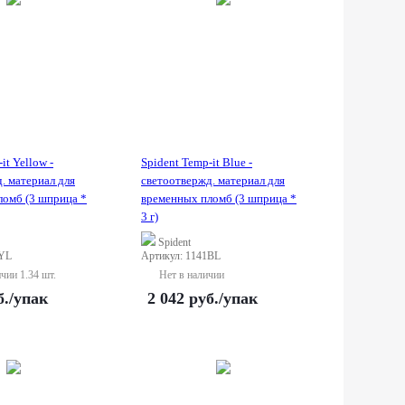
it Yellow -
Spident Temp-it Blue -
. материал для
светоотвержд. материал для
ломб (3 шприца *
временных пломб (3 шприца *
3 г)
Spident
1YL
Артикул: 1141BL
ичии 1.34 шт.
Нет в наличии
б.
/упак
2 042
руб.
/упак