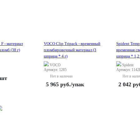
 F - материал
VOCO Clip Tripack - временный
Spident Temp-
ломб (38 г)
пломбировочный материал (3
временная св
шприца * 4 г)
шприца * 1,2
VOCO
Spident
Артикул: 1285
Артикул: 114
Нет в наличии
Нет в нали
/шт
5 965
руб.
/упак
2 042
ру