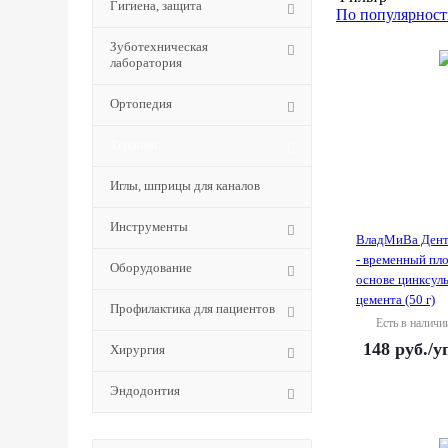
Гигиена, защита
По популярност
Зуботехническая
лаборатория
Ортопедия
Терапия
Иглы, шприцы для каналов
Инструменты
ВладМиВа Дент
- временный пло
Оборудование
основе цинксул
цемента (50 г)
Профилактика для пациентов
Есть в наличи
148
руб.
/у
Хирургия
Эндодонтия