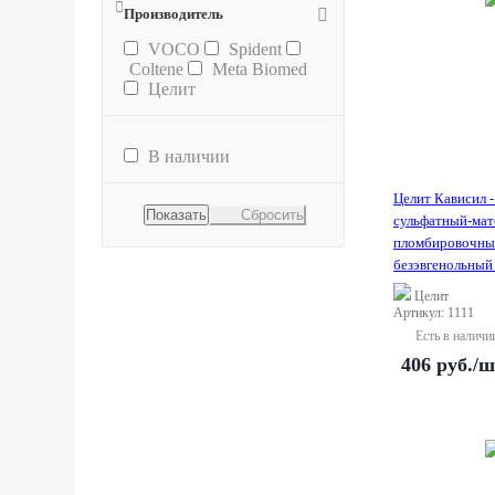
Производитель
VOCO
Spident
Coltene
Meta Biomed
Целит
В наличии
Целит Кависил -
Сбросить
сульфатный-мат
пломбировочны
безэвгенольный 
Целит
Артикул: 1111
Есть в наличи
406
руб.
/ш