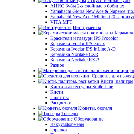
Искусственные зубы
АНИС Зубы 2-х слойные в бобинах
Yamahachi Gloria New Ace & Naperce (п
Yamahachi New Ace / Million (20 гарниту
VITA MFT
Инструменты
Керамиче
Красители и глазури IPS Ivocolor
Керамика Ivoclar IPS e.max
Керамика Ivoclar IPS InLine A-D
Керамика Noritake CZR
Керамика Noritake EX-3
Разное
Средства для изоля
Кисти, палитры
Кисти и аксессуары Smile Line
Кисти
Палитры
Расцветки
Кюветы, бюгеля
Трегеры
Оборудование
Вакуумформеры
Горелки