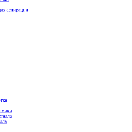
для аспирации
отка
рамики
еталла
алла