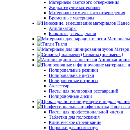
Материалы светового отверждения
Жидкотекучие материалы
Материалы химического отверждения
Временные материалы
Нанес
Аппликаторы
Блокноты, стекла, чаши
Материалы
Тигли
Матери
Силаны (праймеры)
Аппликационна
Полировальные резинки
Полировальные щетки
Полировочные штрипсы
Аксессуары
Пасты для полировки реставраций
Полировочные диски
Професси
Пасты для профессиональной чистки
Таблетки для полоскания
Клиническое отбеливание
Порошки для пескоструя