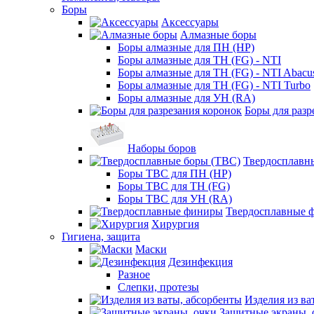
Боры
Аксессуары
Алмазные боры
Боры алмазные для ПН (HP)
Боры алмазные для ТН (FG) - NTI
Боры алмазные для ТН (FG) - NTI Abacu
Боры алмазные для ТН (FG) - NTI Turbo
Боры алмазные для УН (RA)
Боры для разр
Наборы боров
Твердосплавн
Боры ТВС для ПН (HP)
Боры ТВС для ТН (FG)
Боры ТВС для УН (RA)
Твердосплавные 
Хирургия
Гигиена, защита
Маски
Дезинфекция
Разное
Слепки, протезы
Изделия из ва
Защитные экраны, 