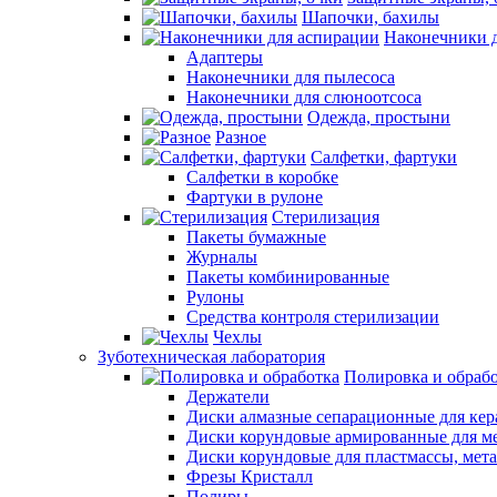
Шапочки, бахилы
Наконечники 
Адаптеры
Наконечники для пылесоса
Наконечники для слюноотсоса
Одежда, простыни
Разное
Салфетки, фартуки
Салфетки в коробке
Фартуки в рулоне
Стерилизация
Пакеты бумажные
Журналы
Пакеты комбинированные
Рулоны
Средства контроля стерилизации
Чехлы
Зуботехническая лаборатория
Полировка и обраб
Держатели
Диски алмазные сепарационные для ке
Диски корундовые армированные для м
Диски корундовые для пластмассы, мет
Фрезы Кристалл
Полиры