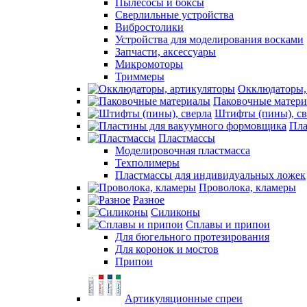
Пылесосы и боксы
Сверлильные устройства
Вибростолики
Устройства для моделирования восками
Запчасти, аксессуары
Микромоторы
Триммеры
Окклюдаторы,
Паковочные матер
Штифты (пины), св
Пла
Пластмассы
Моделировочная пластмасса
Техполимеры
Пластмассы для индивидуальных ложек
Проволока, кламеры
Разное
Силиконы
Сплавы и припои
Для бюгельного протезирования
Для коронок и мостов
Припои
Артикуляционные спреи