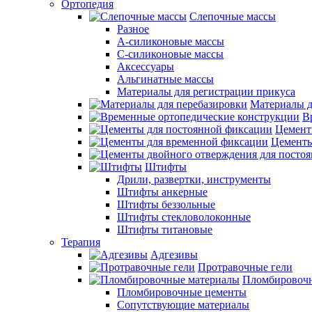
Ортопедия
Слепочные массы
Разное
А-силиконовые массы
С-силиконовые массы
Аксессуары
Альгинатные массы
Материалы для регистрации прикуса
Материалы д
В
Цемент
Цементы
Штифты
Дрили, развертки, инструменты
Штифты анкерные
Штифты беззольные
Штифты стекловолоконные
Штифты титановые
Терапия
Адгезивы
Протравочные гели
Пломбировочн
Пломбировочные цементы
Сопутствующие материалы