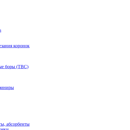
s
езания коронок
ые боры (ТВС)
финиры
ты, абсорбенты
очки