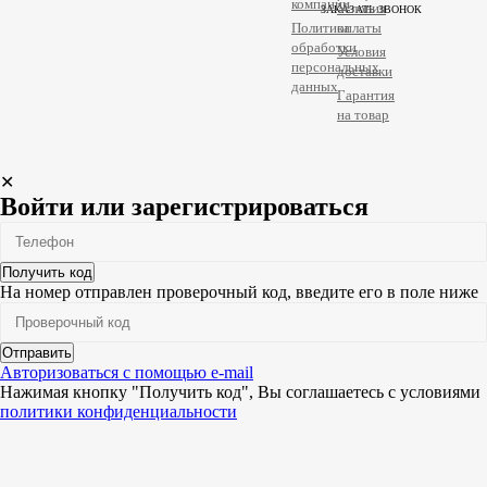
компании
Условия
ЗАКАЗАТЬ ЗВОНОК
Политика
оплаты
обработки
Условия
персональных
доставки
данных
Гарантия
на товар
✕
Войти или зарегистрироваться
Получить код
На номер
отправлен проверочный код, введите его в поле ниже
Отправить
Авторизоваться с помощью e-mail
Нажимая кнопку "Получить код", Вы соглашаетесь c условиями
политики конфиденциальности