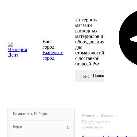
Интернет-
магазин
расходных
материалов и
Ваш
оборудования
город
для
Выберите
стоматологий
город
с доставкой
по всей РФ
КАТАЛОГ
МЕНЮ
Комплекты, Наборы
Главная
-
Каталог
-
Оборудование для
Боры
стоматологии
-