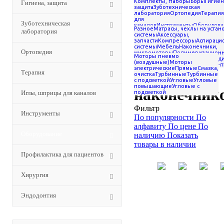
Комплекты, Наборы
Боры
Гигиен
Гигиена, защита
Наконечники
защита
Зуботехническая
стоматологические
лаборатория
Ортопедия
Терапия
для
-
Зуботехническая
каналов
Инструменты
Оборудова
Разное
Матрасы, чехлы на устан
Переходники для
лаборатория
для пациентов
Хирургия
Эндодон
системы
Аксессуары,
наконечников
запчасти
Компрессоры
Аспираци
системы
Мебель
Наконечники,
Ортопедия
Переходник
микромоторы
Полимеризацион
Моторы пневмо
лампы
Профилактика
Рентгеноди
(воздушные)
Моторы
дезинфекция
Хирургия
Эндодонт
электрические
Прямые
Смазка,
для
Терапия
очистка
Турбинные
Турбинные
с подсветкой
Угловые
Угловые
повышающие
Угловые с
наконечник
Иглы, шприцы для каналов
подсветкой
Фильтр
Инструменты
По популярности
По
алфавиту
По цене
По
Оборудование
наличию
Показать
товары в наличии
Профилактика для пациентов
Хирургия
Эндодонтия