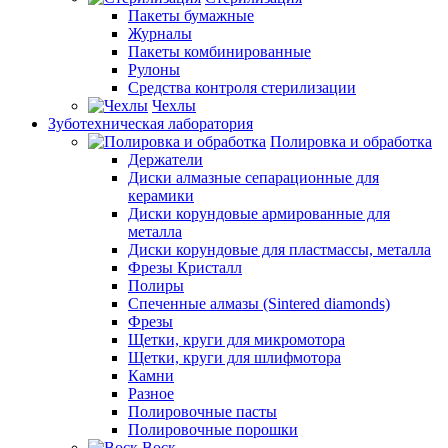
Пакеты бумажные
Журналы
Пакеты комбинированные
Рулоны
Средства контроля стерилизации
Чехлы
Зуботехническая лаборатория
Полировка и обработка
Держатели
Диски алмазные сепарационные для
керамики
Диски корундовые армированные для
металла
Диски корундовые для пластмассы, металла
Фрезы Кристалл
Полиры
Спеченные алмазы (Sintered diamonds)
Фрезы
Щетки, круги для микромотора
Щетки, круги для шлифмотора
Камни
Разное
Полировочные пасты
Полировочные порошки
Воск