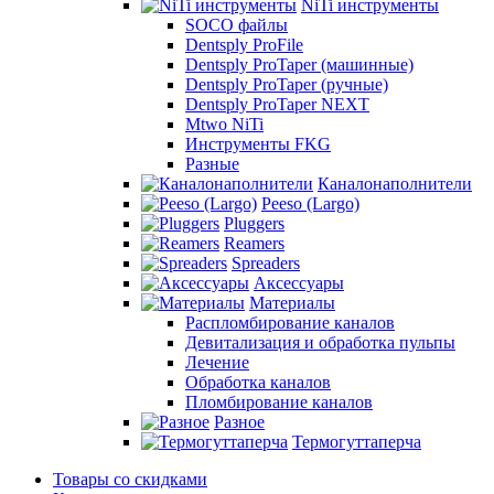
NiTi инструменты
SOCO файлы
Dentsply ProFile
Dentsply ProTaper (машинные)
Dentsply ProTaper (ручные)
Dentsply ProTaper NEXT
Mtwo NiTi
Инструменты FKG
Разные
Каналонаполнители
Peeso (Largo)
Pluggers
Reamers
Spreaders
Аксессуары
Материалы
Распломбирование каналов
Девитализация и обработка пульпы
Лечение
Обработка каналов
Пломбирование каналов
Разное
Термогуттаперча
Товары со скидками