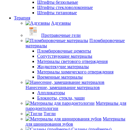
Штифты беззольные
Штифты стекловолоконные
Штифты титановые
Терапия
Адгезивы
Протравочные гели
Пломбировочные
материалы
Пломбировочные цементы
Сопутствующие материалы
Материалы светового отверждения
Жидкотекучие материалы
Материалы химического отверждения
Временные материалы
Нанесение, замешивание материалов
Аппликаторы
Блокноты, стекла, чаши
Материалы для
пародонтологии
Тигли
Материалы
для шинирования зубов
Силаны (праймеры)