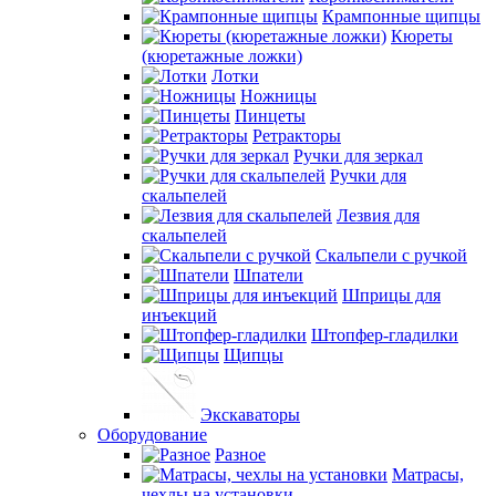
Крампонные щипцы
Кюреты
(кюретажные ложки)
Лотки
Ножницы
Пинцеты
Ретракторы
Ручки для зеркал
Ручки для
скальпелей
Лезвия для
скальпелей
Скальпели с ручкой
Шпатели
Шприцы для
инъекций
Штопфер-гладилки
Щипцы
Экскаваторы
Оборудование
Разное
Матрасы,
чехлы на установки