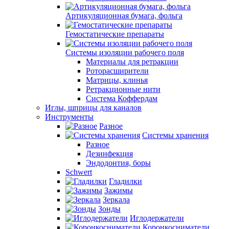
Артикуляционная бумага, фольга
Гемостатические препараты
Системы изоляции рабочего поля
Материалы для ретракции
Роторасширители
Матрицы, клинья
Ретракционные нити
Система Коффердам
Иглы, шприцы для каналов
Инструменты
Разное
Системы хранения
Разное
Дезинфекция
Эндодонтия, боры
Schwert
Гладилки
Зажимы
Зеркала
Зонды
Иглодержатели
Коронкосниматели