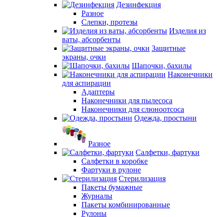
Дезинфекция
Разное
Слепки, протезы
Изделия из
ваты, абсорбенты
Защитные
экраны, очки
Шапочки, бахилы
Наконечники
для аспирации
Адаптеры
Наконечники для пылесоса
Наконечники для слюноотсоса
Одежда, простыни
Разное
Салфетки, фартуки
Салфетки в коробке
Фартуки в рулоне
Стерилизация
Пакеты бумажные
Журналы
Пакеты комбинированные
Рулоны