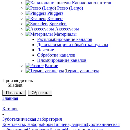
Каналонаполнители
Peeso (Largo)
Pluggers
Reamers
Spreaders
Аксессуары
Материалы
Распломбирование каналов
Девитализация и обработка пульпы
Лечение
Обработка каналов
Пломбирование каналов
Разное
Термогуттаперча
Производитель
Siladent
Сбросить
Главная
-
Каталог
-
Зуботехническая лаборатория
Комплекты, Наборы
Боры
Гигиена, защита
Зуботехническая
лаборатория
Ортопедия
Терапия
Иглы, шприцы для