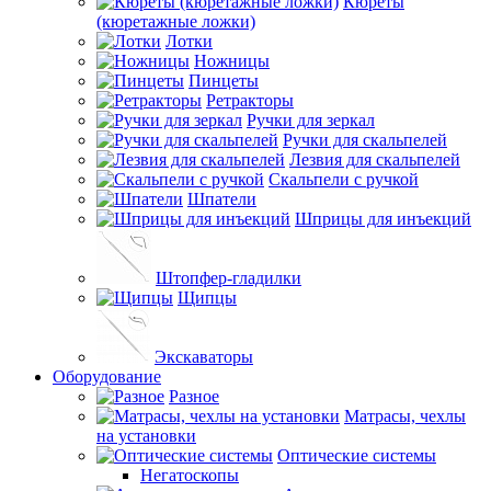
Кюреты
(кюретажные ложки)
Лотки
Ножницы
Пинцеты
Ретракторы
Ручки для зеркал
Ручки для скальпелей
Лезвия для скальпелей
Скальпели с ручкой
Шпатели
Шприцы для инъекций
Штопфер-гладилки
Щипцы
Экскаваторы
Оборудование
Разное
Матрасы, чехлы
на установки
Оптические системы
Негатоскопы