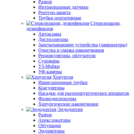
Разное
Интраоральные датчики
Рентген-защита
Трубки портативные
Стерилизация,
дезинфекция
Автоклавы
Дистилляторы
Запечатывающие устройства (ламинаторы)
Очистка и смазка наконечников
Рециркуляторы, облучатели
Сухожары
УЗ-Мойки
УФ-камеры
Хирургия
Ирригационные трубки
Коагуляторы
Насадки для пьезохирургических аппаратов
Физиодиспенсеры
Хирургические наконечники
Эндодонтия
Разное
Апекслокаторы
Обтурация
Эндомоторы