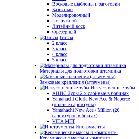
Восковые шаблоны и заготовки
Базисный
Моделировочный
Погружной
Литейный воск
Фрезерный
Гипсы
2 класс
3 класс
4 класс
5 класс
Материалы для подготовки штампика
Замковые крепления (аттачмены)
Искусственные зубы
АНИС Зубы 2-х слойные в бобинах
Yamahachi Gloria New Ace & Naperce
(полные гарнитуры)
Yamahachi New Ace / Million (20
гарнитуров в боксах)
VITA MFT
Инструменты
Керамические массы и композиты