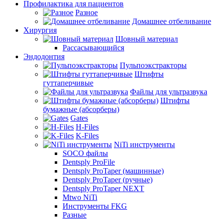
Профилактика для пациентов
Разное
Домашнее отбеливание
Хирургия
Шовный материал
Рассасывающийся
Эндодонтия
Пульпоэкстракторы
Штифты
гуттаперчивые
Файлы для ультразвука
Штифты
бумажные (абсорберы)
Gates
H-Files
K-Files
NiTi инструменты
SOCO файлы
Dentsply ProFile
Dentsply ProTaper (машинные)
Dentsply ProTaper (ручные)
Dentsply ProTaper NEXT
Mtwo NiTi
Инструменты FKG
Разные