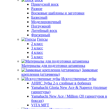
Прикусной воск
Разное
Восковые шаблоны и заготовки
Базисный
Моделировочный
Погружной
Литейный воск
Фрезерный
Гипсы
2 класс
3 класс
4 класс
5 класс
Материалы для подготовки штампика
Замковые
крепления (аттачмены)
Искусственные зубы
АНИС Зубы 2-х слойные в бобинах
Yamahachi Gloria New Ace & Naperce (полные
гарнитуры)
Yamahachi New Ace / Million (20 гарнитуров в
боксах)
VITA MFT