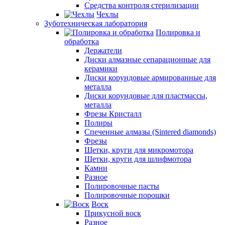
Средства контроля стерилизации
Чехлы
Зуботехническая лаборатория
Полировка и
обработка
Держатели
Диски алмазные сепарационные для
керамики
Диски корундовые армированные для
металла
Диски корундовые для пластмассы,
металла
Фрезы Кристалл
Полиры
Спеченные алмазы (Sintered diamonds)
Фрезы
Щетки, круги для микромотора
Щетки, круги для шлифмотора
Камни
Разное
Полировочные пасты
Полировочные порошки
Воск
Прикусной воск
Разное