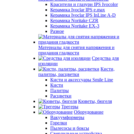
Красители и глазури IPS Ivocolor
Керамика Ivoclar IPS e.max
Керамика Ivoclar IPS InLine A-D
Керамика Noritake CZR
Керамика Noritake EX-3
Разное
Материалы для снятия напряжения и
придания гладкости
Средства для
изоляции
Кисти,
палитры, расцветки
Кисти и аксессуары Smile Line
Кисти
Палитры
Расцветки
Кюветы, бюгеля
Трегеры
Оборудование
Вакуумформеры
Горелки
Пылесосы и боксы
Сверлильные устройства