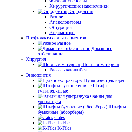
Физиодиспенсеры
Хирургические наконечники
Эндодонтия
Разное
Апекслокаторы
Обтурация
Эндомоторы
Профилактика для пациентов
Разное
Домашнее
отбеливание
Хирургия
Шовный материал
Рассасывающийся
Эндодонтия
Пульпоэкстракторы
Штифты
гуттаперчивые
Файлы для
ультразвука
Штифты
бумажные (абсорберы)
Gates
H-Files
K-Files