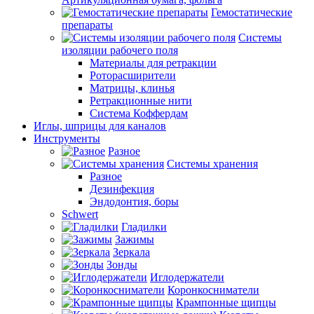
Гемостатические
препараты
Системы
изоляции рабочего поля
Материалы для ретракции
Роторасширители
Матрицы, клинья
Ретракционные нити
Система Коффердам
Иглы, шприцы для каналов
Инструменты
Разное
Системы хранения
Разное
Дезинфекция
Эндодонтия, боры
Schwert
Гладилки
Зажимы
Зеркала
Зонды
Иглодержатели
Коронкосниматели
Крампонные щипцы