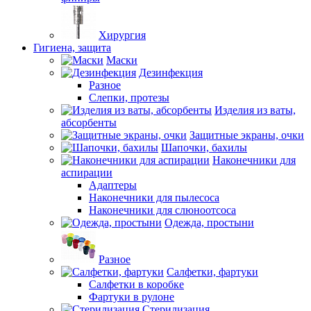
Хирургия
Гигиена, защита
Маски
Дезинфекция
Разное
Слепки, протезы
Изделия из ваты,
абсорбенты
Защитные экраны, очки
Шапочки, бахилы
Наконечники для
аспирации
Адаптеры
Наконечники для пылесоса
Наконечники для слюноотсоса
Одежда, простыни
Разное
Салфетки, фартуки
Салфетки в коробке
Фартуки в рулоне
Стерилизация