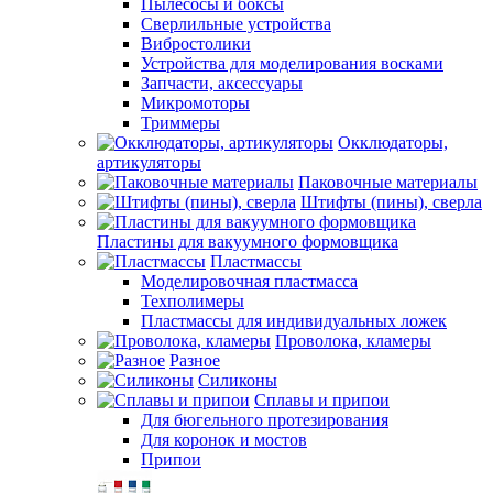
Пылесосы и боксы
Сверлильные устройства
Вибростолики
Устройства для моделирования восками
Запчасти, аксессуары
Микромоторы
Триммеры
Окклюдаторы,
артикуляторы
Паковочные материалы
Штифты (пины), сверла
Пластины для вакуумного формовщика
Пластмассы
Моделировочная пластмасса
Техполимеры
Пластмассы для индивидуальных ложек
Проволока, кламеры
Разное
Силиконы
Сплавы и припои
Для бюгельного протезирования
Для коронок и мостов
Припои