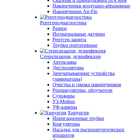
Скалеры и принадлежности к ним
Наконечники воздушно-абразивные
Наконечники Air-Flo
Рентгенодиагностика
Разное
Интраоральные датчики
Рентген-защита
Трубки портативные
Стерилизация, дезинфекция
Автоклавы
Дистилляторы
Запечатывающие устройства
(ламинаторы)
Очистка и смазка наконечников
Рециркуляторы, облучатели
Сухожары
УЗ-Мойки
УФ-камеры
Хирургия
Ирригационные трубки
Коагуляторы
Насадки для пьезохирургических
аппаратов