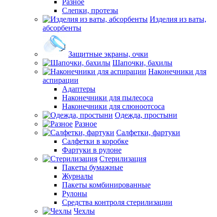
Разное
Слепки, протезы
Изделия из ваты,
абсорбенты
Защитные экраны, очки
Шапочки, бахилы
Наконечники для
аспирации
Адаптеры
Наконечники для пылесоса
Наконечники для слюноотсоса
Одежда, простыни
Разное
Салфетки, фартуки
Салфетки в коробке
Фартуки в рулоне
Стерилизация
Пакеты бумажные
Журналы
Пакеты комбинированные
Рулоны
Средства контроля стерилизации
Чехлы