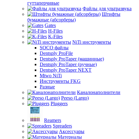
гуттаперчивые
Файлы для ультразвука
Штифты
бумажные (абсорберы)
Gates
H-Files
K-Files
NiTi инструменты
SOCO файлы
Dentsply ProFile
Dentsply ProTaper (машинные)
Dentsply ProTaper (ручные)
Dentsply ProTaper NEXT
Mtwo NiTi
Инструменты FKG
Разные
Каналонаполнители
Peeso (Largo)
Pluggers
Reamers
Spreaders
Аксессуары
Материалы