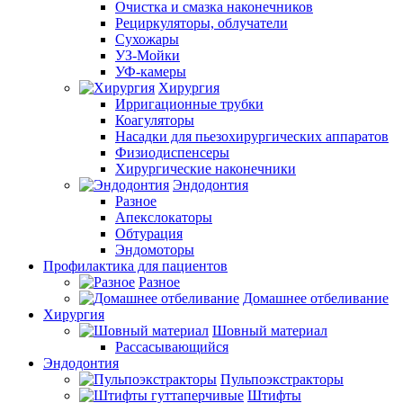
Очистка и смазка наконечников
Рециркуляторы, облучатели
Сухожары
УЗ-Мойки
УФ-камеры
Хирургия
Ирригационные трубки
Коагуляторы
Насадки для пьезохирургических аппаратов
Физиодиспенсеры
Хирургические наконечники
Эндодонтия
Разное
Апекслокаторы
Обтурация
Эндомоторы
Профилактика для пациентов
Разное
Домашнее отбеливание
Хирургия
Шовный материал
Рассасывающийся
Эндодонтия
Пульпоэкстракторы
Штифты