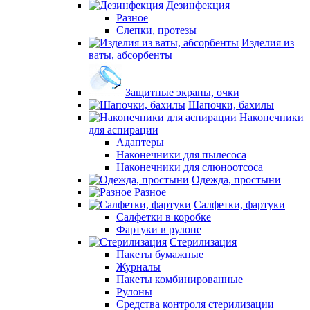
Дезинфекция
Разное
Слепки, протезы
Изделия из
ваты, абсорбенты
Защитные экраны, очки
Шапочки, бахилы
Наконечники
для аспирации
Адаптеры
Наконечники для пылесоса
Наконечники для слюноотсоса
Одежда, простыни
Разное
Салфетки, фартуки
Салфетки в коробке
Фартуки в рулоне
Стерилизация
Пакеты бумажные
Журналы
Пакеты комбинированные
Рулоны
Средства контроля стерилизации