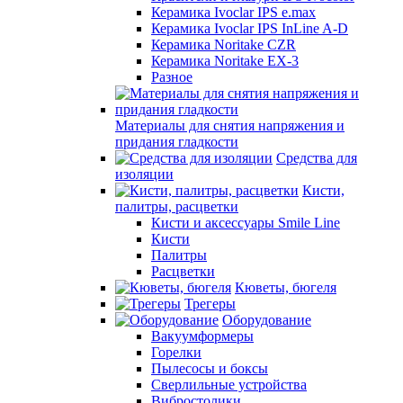
Керамика Ivoclar IPS e.max
Керамика Ivoclar IPS InLine A-D
Керамика Noritake CZR
Керамика Noritake EX-3
Разное
Материалы для снятия напряжения и
придания гладкости
Средства для
изоляции
Кисти,
палитры, расцветки
Кисти и аксессуары Smile Line
Кисти
Палитры
Расцветки
Кюветы, бюгеля
Трегеры
Оборудование
Вакуумформеры
Горелки
Пылесосы и боксы
Сверлильные устройства
Вибростолики