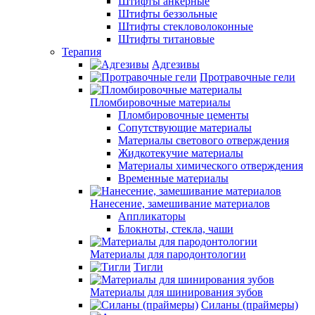
Штифты анкерные
Штифты беззольные
Штифты стекловолоконные
Штифты титановые
Терапия
Адгезивы
Протравочные гели
Пломбировочные материалы
Пломбировочные цементы
Сопутствующие материалы
Материалы светового отверждения
Жидкотекучие материалы
Материалы химического отверждения
Временные материалы
Нанесение, замешивание материалов
Аппликаторы
Блокноты, стекла, чаши
Материалы для пародонтологии
Тигли
Материалы для шинирования зубов
Силаны (праймеры)