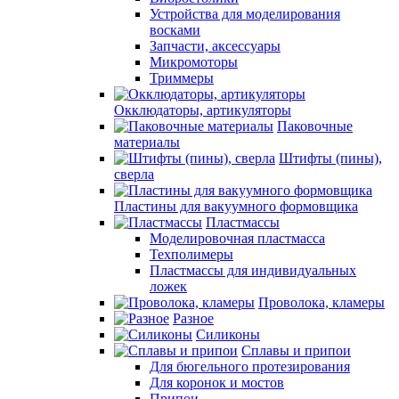
Устройства для моделирования
восками
Запчасти, аксессуары
Микромоторы
Триммеры
Окклюдаторы, артикуляторы
Паковочные
материалы
Штифты (пины),
сверла
Пластины для вакуумного формовщика
Пластмассы
Моделировочная пластмасса
Техполимеры
Пластмассы для индивидуальных
ложек
Проволока, кламеры
Разное
Силиконы
Сплавы и припои
Для бюгельного протезирования
Для коронок и мостов
Припои