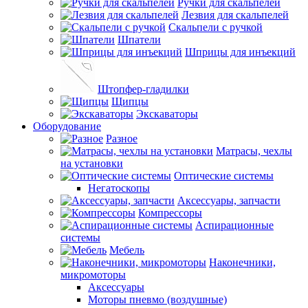
Ручки для скальпелей
Лезвия для скальпелей
Скальпели с ручкой
Шпатели
Шприцы для инъекций
Штопфер-гладилки
Щипцы
Экскаваторы
Оборудование
Разное
Матрасы, чехлы
на установки
Оптические системы
Негатоскопы
Аксессуары, запчасти
Компрессоры
Аспирационные
системы
Мебель
Наконечники,
микромоторы
Аксессуары
Моторы пневмо (воздушные)