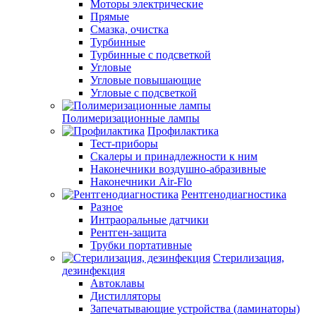
Моторы электрические
Прямые
Смазка, очистка
Турбинные
Турбинные с подсветкой
Угловые
Угловые повышающие
Угловые с подсветкой
Полимеризационные лампы
Профилактика
Тест-приборы
Скалеры и принадлежности к ним
Наконечники воздушно-абразивные
Наконечники Air-Flo
Рентгенодиагностика
Разное
Интраоральные датчики
Рентген-защита
Трубки портативные
Стерилизация,
дезинфекция
Автоклавы
Дистилляторы
Запечатывающие устройства (ламинаторы)