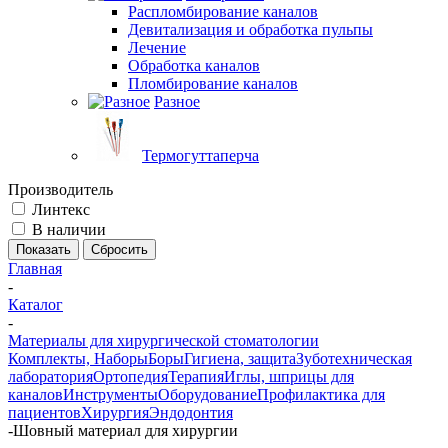
Распломбирование каналов
Девитализация и обработка пульпы
Лечение
Обработка каналов
Пломбирование каналов
Разное
Термогуттаперча
Производитель
Линтекс
В наличии
Сбросить
Главная
-
Каталог
-
Материалы для хирургической стоматологии
Комплекты, Наборы
Боры
Гигиена, защита
Зуботехническая
лаборатория
Ортопедия
Терапия
Иглы, шприцы для
каналов
Инструменты
Оборудование
Профилактика для
пациентов
Хирургия
Эндодонтия
-
Шовный материал для хирургии