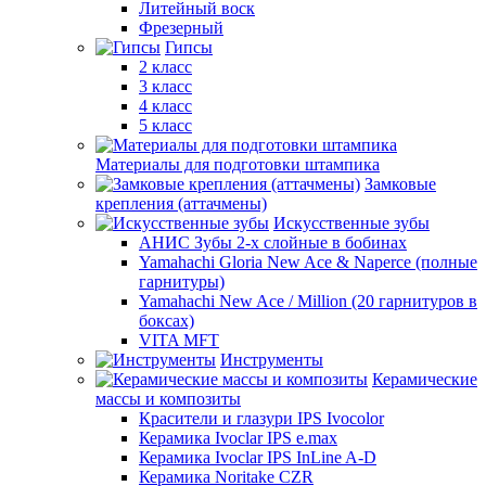
Литейный воск
Фрезерный
Гипсы
2 класс
3 класс
4 класс
5 класс
Материалы для подготовки штампика
Замковые
крепления (аттачмены)
Искусственные зубы
АНИС Зубы 2-х слойные в бобинах
Yamahachi Gloria New Ace & Naperce (полные
гарнитуры)
Yamahachi New Ace / Million (20 гарнитуров в
боксах)
VITA MFT
Инструменты
Керамические
массы и композиты
Красители и глазури IPS Ivocolor
Керамика Ivoclar IPS e.max
Керамика Ivoclar IPS InLine A-D
Керамика Noritake CZR