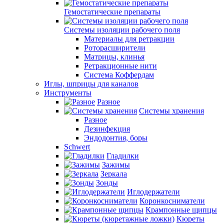
Гемостатические препараты
Системы изоляции рабочего поля
Материалы для ретракции
Роторасширители
Матрицы, клинья
Ретракционные нити
Система Коффердам
Иглы, шприцы для каналов
Инструменты
Разное
Системы хранения
Разное
Дезинфекция
Эндодонтия, боры
Schwert
Гладилки
Зажимы
Зеркала
Зонды
Иглодержатели
Коронкосниматели
Крампонные щипцы
Кюреты