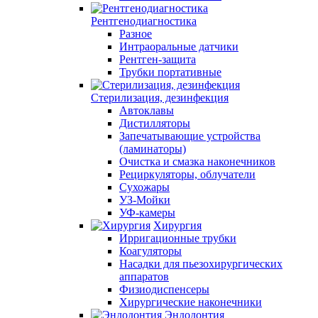
Рентгенодиагностика
Разное
Интраоральные датчики
Рентген-защита
Трубки портативные
Стерилизация, дезинфекция
Автоклавы
Дистилляторы
Запечатывающие устройства
(ламинаторы)
Очистка и смазка наконечников
Рециркуляторы, облучатели
Сухожары
УЗ-Мойки
УФ-камеры
Хирургия
Ирригационные трубки
Коагуляторы
Насадки для пьезохирургических
аппаратов
Физиодиспенсеры
Хирургические наконечники
Эндодонтия