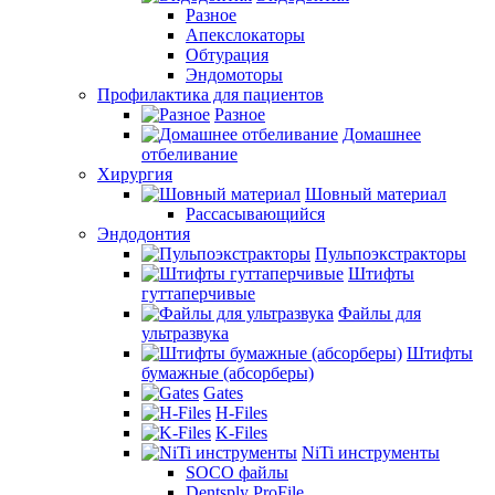
Разное
Апекслокаторы
Обтурация
Эндомоторы
Профилактика для пациентов
Разное
Домашнее
отбеливание
Хирургия
Шовный материал
Рассасывающийся
Эндодонтия
Пульпоэкстракторы
Штифты
гуттаперчивые
Файлы для
ультразвука
Штифты
бумажные (абсорберы)
Gates
H-Files
K-Files
NiTi инструменты
SOCO файлы
Dentsply ProFile