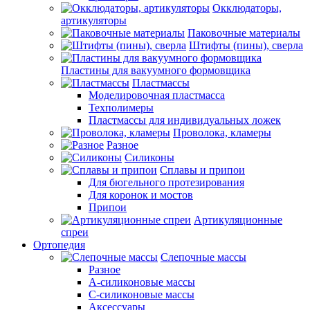
Окклюдаторы,
артикуляторы
Паковочные материалы
Штифты (пины), сверла
Пластины для вакуумного формовщика
Пластмассы
Моделировочная пластмасса
Техполимеры
Пластмассы для индивидуальных ложек
Проволока, кламеры
Разное
Силиконы
Сплавы и припои
Для бюгельного протезирования
Для коронок и мостов
Припои
Артикуляционные
спреи
Ортопедия
Слепочные массы
Разное
А-силиконовые массы
С-силиконовые массы
Аксессуары