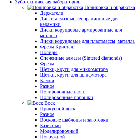
Зуботехническая лаборатория
Полировка и обработка
Держатели
Диски алмазные сепарационные для
керамики
Диски корундовые армированные для
металла
Диски корундовые для пластмассы, металла
Фрезы Кристалл
Полиры
Спеченные алмазы (Sintered diamonds)
Фрезы
Щетки, круги для микромотора
Щетки, круги для шлифмотора
Камни
Разное
Полировочные пасты
Полировочные порошки
Воск
Прикусной воск
Разное
Восковые шаблоны и заготовки
Базисный
Моделировочный
Погружной