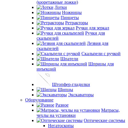
(кюретажные ложки)
Лотки
Ножницы
Пинцеты
Ретракторы
Ручки для зеркал
Ручки для
скальпелей
Лезвия для
скальпелей
Скальпели с ручкой
Шпатели
Шприцы для
инъекций
Штопфер-гладилки
Щипцы
Экскаваторы
Оборудование
Разное
Матрасы,
чехлы на установки
Оптические системы
Негатоскопы