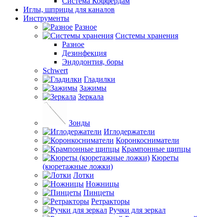
Система Коффердам
Иглы, шприцы для каналов
Инструменты
Разное
Системы хранения
Разное
Дезинфекция
Эндодонтия, боры
Schwert
Гладилки
Зажимы
Зеркала
Зонды
Иглодержатели
Коронкосниматели
Крампонные щипцы
Кюреты
(кюретажные ложки)
Лотки
Ножницы
Пинцеты
Ретракторы
Ручки для зеркал