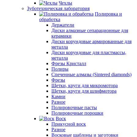
Чехлы
Зуботехническая лаборатория
Полировка и
обработка
Держатели
Диски алмазные сепарационные для
керамики
Диски корундовые армированные для
металла
Диски корундовые для пластмассы,
металла
Фрезы Кристалл
Полиры
Спеченные алмазы (Sintered diamonds)
Фрезы
Щетки, круги для микромотора
Щетки, круги для шлифмотора
Камни
Разное
Полировочные пасты
Полировочные порошки
Воск
Прикусной воск
Разное
Восковые шаблоны и заготовки