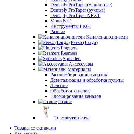
Dentsply ProTaper (машинные)
Dentsply ProTaper (ручные)
Dentsply ProTaper NEXT
Mtwo NiTi
Инструменты FKG
Разные
Каналонаполнители
Peeso (Largo)
Pluggers
Reamers
Spreaders
Аксессуары
Материалы
Распломбирование каналов
Девитализация и обработка пульпы
Лечение
Обработка каналов
Пломбирование каналов
Разное
Термогуттаперча
Товары со скидками
Как купить