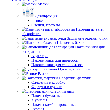
Маски
Дезинфекция
Разное
Слепки, протезы
Изделия из ваты,
абсорбенты
Защитные экраны, очки
Шапочки, бахилы
Наконечники для
аспирации
Адаптеры
Наконечники для пылесоса
Наконечники для слюноотсоса
Одежда, простыни
Разное
Салфетки, фартуки
Салфетки в коробке
Фартуки в рулоне
Стерилизация
Пакеты бумажные
Журналы
Пакеты комбинированные
Рулоны