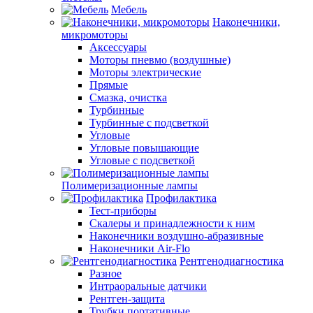
Мебель
Наконечники,
микромоторы
Аксессуары
Моторы пневмо (воздушные)
Моторы электрические
Прямые
Смазка, очистка
Турбинные
Турбинные с подсветкой
Угловые
Угловые повышающие
Угловые с подсветкой
Полимеризационные лампы
Профилактика
Тест-приборы
Скалеры и принадлежности к ним
Наконечники воздушно-абразивные
Наконечники Air-Flo
Рентгенодиагностика
Разное
Интраоральные датчики
Рентген-защита
Трубки портативные