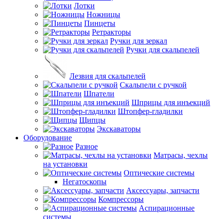
Лотки
Ножницы
Пинцеты
Ретракторы
Ручки для зеркал
Ручки для скальпелей
Лезвия для скальпелей
Скальпели с ручкой
Шпатели
Шприцы для инъекций
Штопфер-гладилки
Щипцы
Экскаваторы
Оборудование
Разное
Матрасы, чехлы
на установки
Оптические системы
Негатоскопы
Аксессуары, запчасти
Компрессоры
Аспирационные
системы