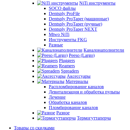
NiTi инструменты
SOCO файлы
Dentsply ProFile
Dentsply ProTaper (машинные)
Dentsply ProTaper (ручные)
Dentsply ProTaper NEXT
Mtwo NiTi
Инструменты FKG
Разные
Каналонаполнители
Peeso (Largo)
Pluggers
Reamers
Spreaders
Аксессуары
Материалы
Распломбирование каналов
Девитализация и обработка пульпы
Лечение
Обработка каналов
Пломбирование каналов
Разное
Термогуттаперча
Товары со скидками