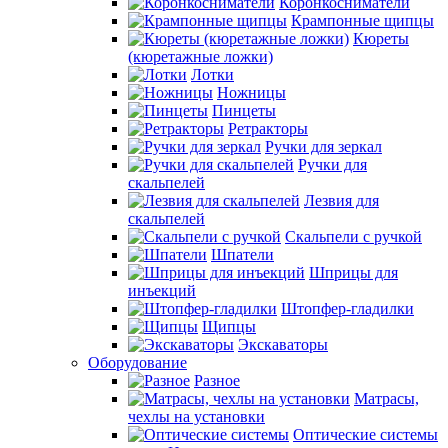
Коронкосниматели
Крампонные щипцы
Кюреты
(кюретажные ложки)
Лотки
Ножницы
Пинцеты
Ретракторы
Ручки для зеркал
Ручки для
скальпелей
Лезвия для
скальпелей
Скальпели с ручкой
Шпатели
Шприцы для
инъекций
Штопфер-гладилки
Щипцы
Экскаваторы
Оборудование
Разное
Матрасы,
чехлы на установки
Оптические системы