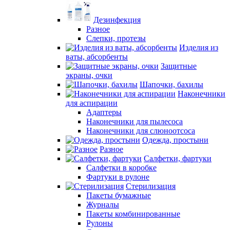
Дезинфекция
Разное
Слепки, протезы
Изделия из
ваты, абсорбенты
Защитные
экраны, очки
Шапочки, бахилы
Наконечники
для аспирации
Адаптеры
Наконечники для пылесоса
Наконечники для слюноотсоса
Одежда, простыни
Разное
Салфетки, фартуки
Салфетки в коробке
Фартуки в рулоне
Стерилизация
Пакеты бумажные
Журналы
Пакеты комбинированные
Рулоны