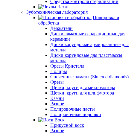
Средства контроля стерилизации
Чехлы
Зуботехническая лаборатория
Полировка и
обработка
Держатели
Диски алмазные сепарационные для
керамики
Диски корундовые армированные для
металла
Диски корундовые для пластмассы,
металла
Фрезы Кристалл
Полиры
Спеченные алмазы (Sintered diamonds)
Фрезы
Щетки, круги для микромотора
Щетки, круги для шлифмотора
Камни
Разное
Полировочные пасты
Полировочные порошки
Воск
Прикусной воск
Разное