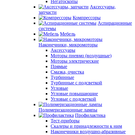
Негатоскопы
Аксессуары,
запчасти
Компрессоры
Аспирационные
системы
Мебель
Наконечники, микромоторы
Аксессуары
Моторы пневмо (воздушные)
Моторы электрические
Прямые
Смазка, очистка
Турбинные
Турбинные с подсветкой
Угловые
Угловые повышающие
Угловые с подсветкой
Полимеризационные лампы
Профилактика
Тест-приборы
Скалеры и принадлежности к ним
Наконечники воздушно-абразивные