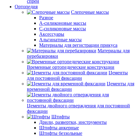
спреи
Ортопедия
Слепочные массы
Разное
А-силиконовые массы
С-силиконовые массы
Аксессуары
Альгинатные массы
Материалы для регистрации прикуса
Материалы для
перебазировки
Временные ортопедические конструкции
Цементы
для постоянной фиксации
Цементы для
временной фиксации
Цементы двойного отверждения для постоянной
фиксации
Штифты
Дрили, развертки, инструменты
Штифты анкерные
Штифты беззольные