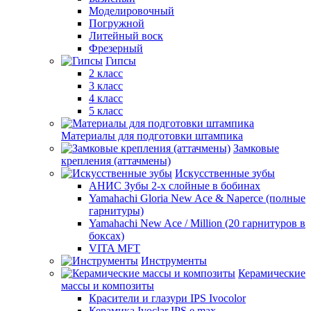
Моделировочный
Погружной
Литейный воск
Фрезерный
Гипсы
2 класс
3 класс
4 класс
5 класс
Материалы для подготовки штампика
Замковые
крепления (аттачмены)
Искусственные зубы
АНИС Зубы 2-х слойные в бобинах
Yamahachi Gloria New Ace & Naperce (полные
гарнитуры)
Yamahachi New Ace / Million (20 гарнитуров в
боксах)
VITA MFT
Инструменты
Керамические
массы и композиты
Красители и глазури IPS Ivocolor
Керамика Ivoclar IPS e.max