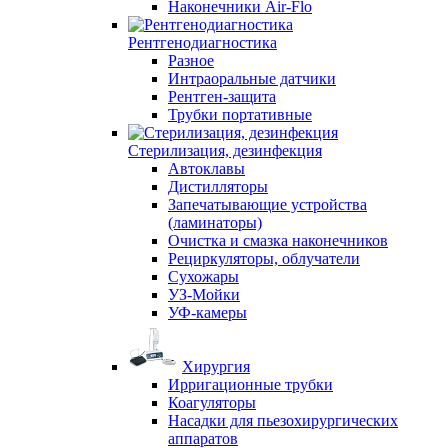
Наконечники Air-Flo
Рентгенодиагностика
Разное
Интраоральные датчики
Рентген-защита
Трубки портативные
Стерилизация, дезинфекция
Автоклавы
Дистилляторы
Запечатывающие устройства
(ламинаторы)
Очистка и смазка наконечников
Рециркуляторы, облучатели
Сухожары
УЗ-Мойки
УФ-камеры
Хирургия
Ирригационные трубки
Коагуляторы
Насадки для пьезохирургических
аппаратов