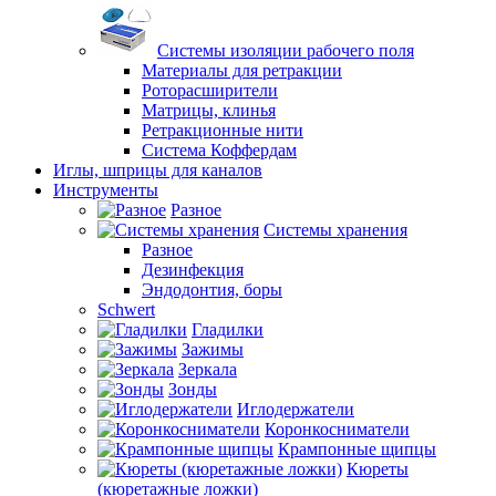
Системы изоляции рабочего поля
Материалы для ретракции
Роторасширители
Матрицы, клинья
Ретракционные нити
Система Коффердам
Иглы, шприцы для каналов
Инструменты
Разное
Системы хранения
Разное
Дезинфекция
Эндодонтия, боры
Schwert
Гладилки
Зажимы
Зеркала
Зонды
Иглодержатели
Коронкосниматели
Крампонные щипцы
Кюреты
(кюретажные ложки)