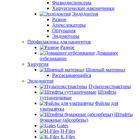
Физиодиспенсеры
Хирургические наконечники
Эндодонтия
Разное
Апекслокаторы
Обтурация
Эндомоторы
Профилактика для пациентов
Разное
Домашнее
отбеливание
Хирургия
Шовный материал
Рассасывающийся
Эндодонтия
Пульпоэкстракторы
Штифты
гуттаперчивые
Файлы для
ультразвука
Штифты
бумажные (абсорберы)
Gates
H-Files
K-Files