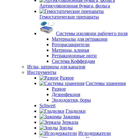
Артикуляционная бумага, фольга
Гемостатические препараты
Системы изоляции рабочего поля
Материалы для ретракции
Роторасширители
Матрицы, клинья
Ретракционные нити
Система Коффердам
Иглы, шприцы для каналов
Инструменты
Разное
Системы хранения
Разное
Дезинфекция
Эндодонтия, боры
Schwert
Гладилки
Зажимы
Зеркала
Зонды
Иглодержатели