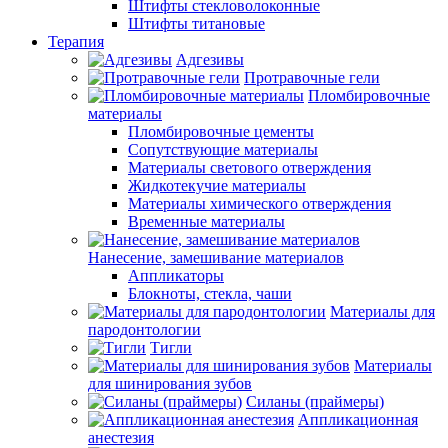
Штифты стекловолоконные
Штифты титановые
Терапия
Адгезивы
Протравочные гели
Пломбировочные
материалы
Пломбировочные цементы
Сопутствующие материалы
Материалы светового отверждения
Жидкотекучие материалы
Материалы химического отверждения
Временные материалы
Нанесение, замешивание материалов
Аппликаторы
Блокноты, стекла, чаши
Материалы для
пародонтологии
Тигли
Материалы
для шинирования зубов
Силаны (праймеры)
Аппликационная
анестезия