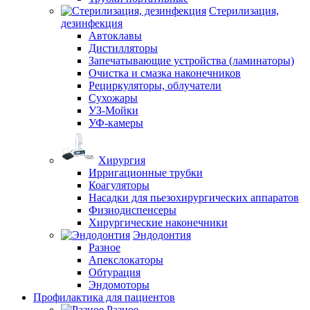
Стерилизация,
дезинфекция
Автоклавы
Дистилляторы
Запечатывающие устройства (ламинаторы)
Очистка и смазка наконечников
Рециркуляторы, облучатели
Сухожары
УЗ-Мойки
УФ-камеры
Хирургия
Ирригационные трубки
Коагуляторы
Насадки для пьезохирургических аппаратов
Физиодиспенсеры
Хирургические наконечники
Эндодонтия
Разное
Апекслокаторы
Обтурация
Эндомоторы
Профилактика для пациентов
Разное