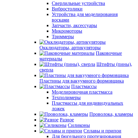
Сверлильные устройства
Вибростолики
Устройства для моделирования
восками
Запчасти, аксессуары
Микромоторы
Триммеры
Окклюдаторы, артикуляторы
Паковочные
материалы
Штифты (пины),
сверла
Пластины для вакуумного формовщика
Пластмассы
Моделировочная пластмасса
Техполимеры
Пластмассы для индивидуальных
ложек
Проволока, кламеры
Разное
Силиконы
Сплавы и припои
Для бюгельного протезирования