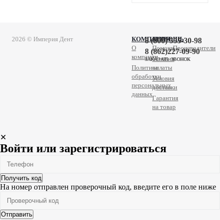
2026 © Империя Дент
КОМПАНИЯ
ПОМОЩЬ
8 (800) 555-30-98
О
Помощь
Производители
8 (862)227-09-90
компании
Условия
ЗАКАЗАТЬ ЗВОНОК
Политика
оплаты
обработки
Условия
персональных
доставки
данных
Гарантия
на товар
✕
Войти или зарегистрироваться
Получить код
На номер
отправлен проверочный код, введите его в поле ниже
Отправить