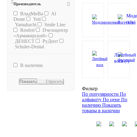
Производитель
ВладМиВа
Al
Мод
Dente
Yeti
(17)
Yamahachi
Smile Line
Renfert
Пчелоцентр
«Армавирский»
ДЕНЕСТ
РуДент
Schuler-Dental
Литейный
воск
(7)
В наличии
Сбросить
Фильтр
По популярности
По
алфавиту
По цене
По
наличию
Показать
товары в наличии