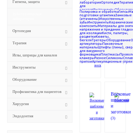
Гигиена, защита
(зуботехнический)
лаборатория
Ортопедия
Терапия
для
Воск
каналов
Инструменты
Оборудова
Полировка и обработка
Гипсы
Ма
для пациентов
Хирургия
Эндодон
Зуботехническая
подготовки штампика
Замковые
лаборатория
(аттачмены)
Искусственные
стоматолог
зубы
Инструменты
Керамические
композиты
Материалы для снят
напряжения и придания гладко
Ортопедия
(зуботехнич
для изоляции
Кисти, палитры,
расцветки
Кюветы,
бюгеля
Трегеры
Оборудование
О
Терапия
артикуляторы
Паковочные
материалы
Штифты (пины), свер
для вакуумного
формовщика
Пластмассы
Проволо
Иглы, шприцы для каналов
Прикусн
кламеры
Разное
Силиконы
Сплав
(
воск
припои
Артикуляционные спреи
(5)
Инструменты
Оборудование
Профилактика для пациентов
Восковые
шаблоны
Хирургия
и
заготовки
Эндодонтия
(3)