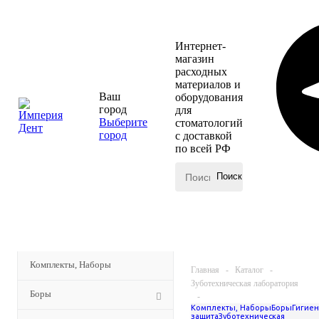
Интернет-
магазин
расходных
материалов и
Ваш
оборудования
город
для
Выберите
стоматологий
город
с доставкой
по всей РФ
КАТАЛОГ
МЕНЮ
Комплекты, Наборы
Главная
-
Каталог
-
Зуботехническая лаборатория
Боры
-
Комплекты, Наборы
Боры
Гигиен
Воск стоматологический
защита
Зуботехническая