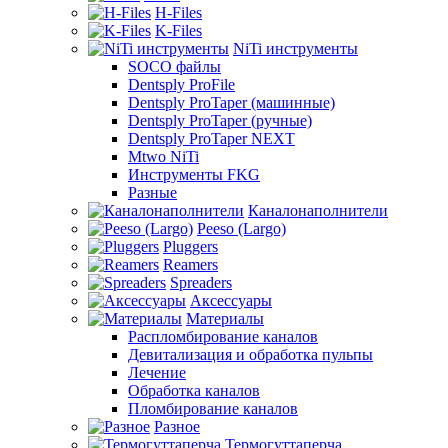
H-Files
K-Files
NiTi инструменты
SOCO файлы
Dentsply ProFile
Dentsply ProTaper (машинные)
Dentsply ProTaper (ручные)
Dentsply ProTaper NEXT
Mtwo NiTi
Инструменты FKG
Разные
Каналонаполнители
Peeso (Largo)
Pluggers
Reamers
Spreaders
Аксессуары
Материалы
Распломбирование каналов
Девитализация и обработка пульпы
Лечение
Обработка каналов
Пломбирование каналов
Разное
Термогуттаперча