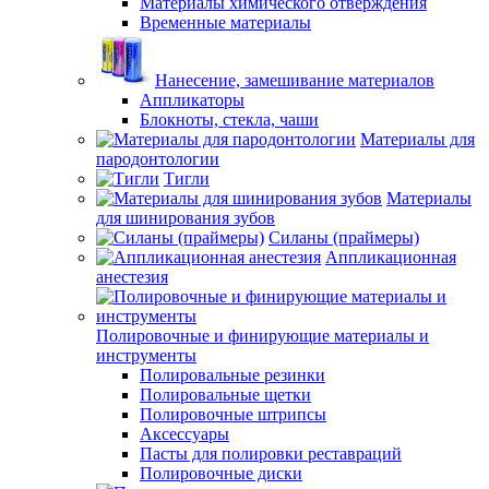
Материалы химического отверждения
Временные материалы
Нанесение, замешивание материалов
Аппликаторы
Блокноты, стекла, чаши
Материалы для
пародонтологии
Тигли
Материалы
для шинирования зубов
Силаны (праймеры)
Аппликационная
анестезия
Полировочные и финирующие материалы и
инструменты
Полировальные резинки
Полировальные щетки
Полировочные штрипсы
Аксессуары
Пасты для полировки реставраций
Полировочные диски