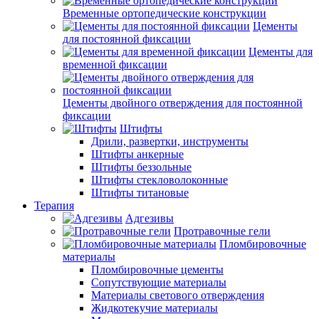
Временные ортопедические конструкции
Цементы
для постоянной фиксации
Цементы для
временной фиксации
Цементы двойного отверждения для постоянной
фиксации
Штифты
Дрили, развертки, инструменты
Штифты анкерные
Штифты беззольные
Штифты стекловолоконные
Штифты титановые
Терапия
Адгезивы
Протравочные гели
Пломбировочные
материалы
Пломбировочные цементы
Сопутствующие материалы
Материалы светового отверждения
Жидкотекучие материалы