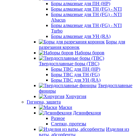
Боры алмазные для ПН (HP)
Боры алмазные для ТН (FG) - NTI
Боры алмазные для ТН (FG) - NTI
Abacus
Боры алмазные для ТН (FG) - NTI
Turbo
Боры алмазные для УН (RA)
Боры для
разрезания коронок
Наборы боров
Твердосплавные боры (ТВС)
Боры ТВС для ПН (HP)
Боры ТВС для ТН (FG)
Боры ТВС для УН (RA)
Твердосплавные
финиры
Хирургия
Гигиена, защита
Маски
Дезинфекция
Разное
Слепки, протезы
Изделия из
ваты, абсорбенты