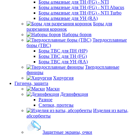
Боры алмазные для ТН (FG) - NTI
Боры алмазные для ТН (FG) - NTI Abacus
Боры алмазные для ТН (FG) - NTI Turbo
Боры алмазные для УН (RA)
Боры для
разрезания коронок
Наборы боров
Твердосплавные
боры (ТВС)
Боры ТВС для ПН (HP)
Боры ТВС для ТН (FG)
Боры ТВС для УН (RA)
Твердосплавные
финиры
Хирургия
Гигиена, защита
Маски
Дезинфекция
Разное
Слепки, протезы
Изделия из ваты,
абсорбенты
Защитные экраны, очки