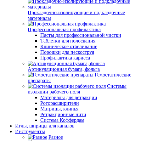
Прокладочно-изолирующие и подкладочные
материалы
Профессиональная профилактика
Пасты для профессиональной чистки
Таблетки для полоскания
Клиническое отбеливание
Порошки для пескоструя
Профилактика кариеса
Артикуляционная бумага, фольга
Гемостатические
препараты
Системы
изоляции рабочего поля
Материалы для ретракции
Роторасширители
Матрицы, клинья
Ретракционные нити
Система Коффердам
Иглы, шприцы для каналов
Инструменты
Разное