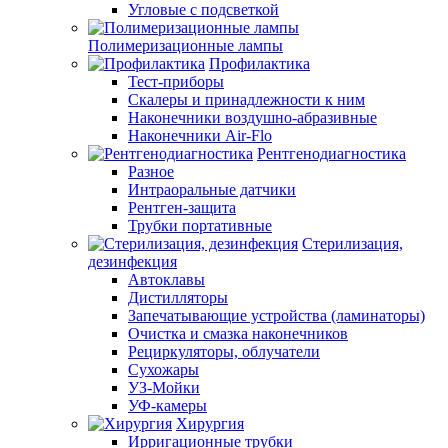
Угловые с подсветкой
Полимеризационные лампы
Профилактика
Тест-приборы
Скалеры и принадлежности к ним
Наконечники воздушно-абразивные
Наконечники Air-Flo
Рентгенодиагностика
Разное
Интраоральные датчики
Рентген-защита
Трубки портативные
Стерилизация,
дезинфекция
Автоклавы
Дистилляторы
Запечатывающие устройства (ламинаторы)
Очистка и смазка наконечников
Рециркуляторы, облучатели
Сухожары
УЗ-Мойки
УФ-камеры
Хирургия
Ирригационные трубки