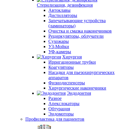
Стерилизация, дезинфекция
Автоклавы
Дистилляторы
Запечатывающие устройства
(ламинаторы)
Очистка и смазка наконечников
Рециркуляторы, облучатели
Сухожары
УЗ-Мойки
УФ-камеры
Хирургия
Ирригационные трубки
Коагуляторы
Насадки для пьезохирургических
аппаратов
Физиодиспенсеры
Хирургические наконечники
Эндодонтия
Разное
Апекслокаторы
Обтурация
Эндомоторы
Профилактика для пациентов