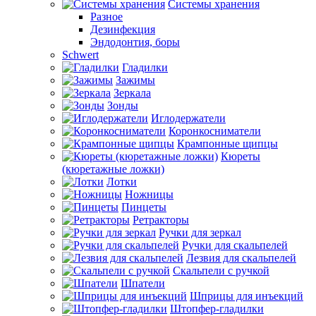
Системы хранения
Разное
Дезинфекция
Эндодонтия, боры
Schwert
Гладилки
Зажимы
Зеркала
Зонды
Иглодержатели
Коронкосниматели
Крампонные щипцы
Кюреты
(кюретажные ложки)
Лотки
Ножницы
Пинцеты
Ретракторы
Ручки для зеркал
Ручки для скальпелей
Лезвия для скальпелей
Скальпели с ручкой
Шпатели
Шприцы для инъекций
Штопфер-гладилки