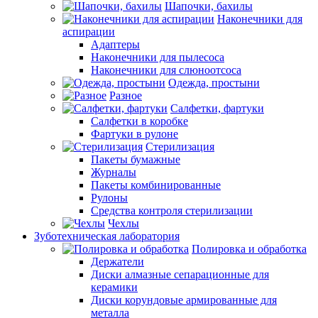
Шапочки, бахилы
Наконечники для
аспирации
Адаптеры
Наконечники для пылесоса
Наконечники для слюноотсоса
Одежда, простыни
Разное
Салфетки, фартуки
Салфетки в коробке
Фартуки в рулоне
Стерилизация
Пакеты бумажные
Журналы
Пакеты комбинированные
Рулоны
Средства контроля стерилизации
Чехлы
Зуботехническая лаборатория
Полировка и обработка
Держатели
Диски алмазные сепарационные для
керамики
Диски корундовые армированные для
металла