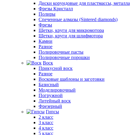
Диски корундовые для пластмассы, металла
Фрезы Кристалл
Полиры
Спеченные алмазы (Sintered diamonds)
Фрезы
Щетки, круги для микромотора
Щетки, круги для шлифмотора
Камни
Разное
Полировочные пасты
Полировочные порошки
Воск
Прикусной воск
Разное
Восковые шаблоны и заготовки
Базисный
Моделировочный
Погружной
Литейный воск
Фрезерный
Гипсы
2 класс
3 класс
4 класс
5 класс