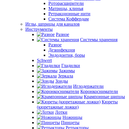
Роторасширители
Матрицы, клинья
Ретракционные нити
Система Коффердам
Иглы, шприцы для каналов
Инструменты
Разное
Системы хранения
Разное
Дезинфекция
Эндодонтия, боры
Schwert
Гладилки
Зажимы
Зеркала
Зонды
Иглодержатели
Коронкосниматели
Крампонные щипцы
Кюреты
(кюретажные ложки)
Лотки
Ножницы
Пинцеты
Ретракторы