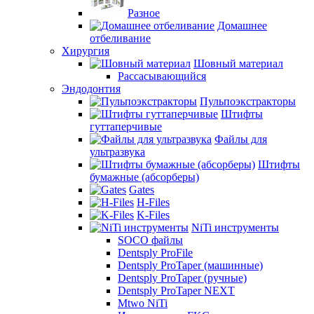
Разное
Домашнее
отбеливание
Хирургия
Шовный материал
Рассасывающийся
Эндодонтия
Пульпоэкстракторы
Штифты
гуттаперчивые
Файлы для
ультразвука
Штифты
бумажные (абсорберы)
Gates
H-Files
K-Files
NiTi инструменты
SOCO файлы
Dentsply ProFile
Dentsply ProTaper (машинные)
Dentsply ProTaper (ручные)
Dentsply ProTaper NEXT
Mtwo NiTi