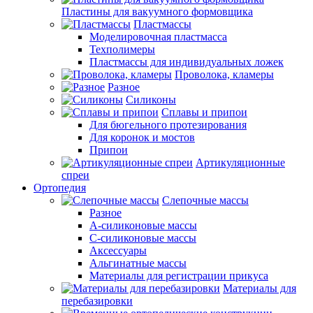
Пластины для вакуумного формовщика
Пластмассы
Моделировочная пластмасса
Техполимеры
Пластмассы для индивидуальных ложек
Проволока, кламеры
Разное
Силиконы
Сплавы и припои
Для бюгельного протезирования
Для коронок и мостов
Припои
Артикуляционные
спреи
Ортопедия
Слепочные массы
Разное
А-силиконовые массы
С-силиконовые массы
Аксессуары
Альгинатные массы
Материалы для регистрации прикуса
Материалы для
перебазировки