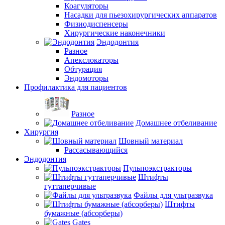
Коагуляторы
Насадки для пьезохирургических аппаратов
Физиодиспенсеры
Хирургические наконечники
Эндодонтия
Разное
Апекслокаторы
Обтурация
Эндомоторы
Профилактика для пациентов
Разное
Домашнее отбеливание
Хирургия
Шовный материал
Рассасывающийся
Эндодонтия
Пульпоэкстракторы
Штифты
гуттаперчивые
Файлы для ультразвука
Штифты
бумажные (абсорберы)
Gates