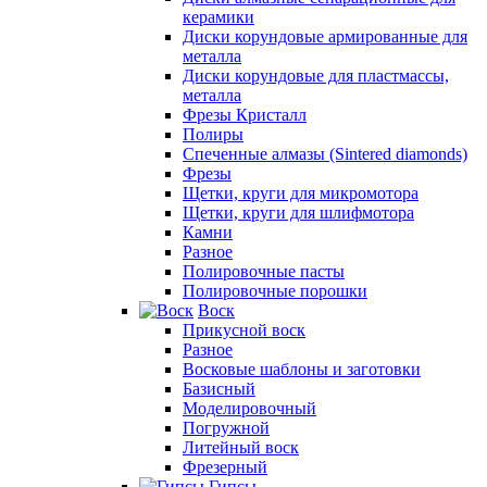
керамики
Диски корундовые армированные для
металла
Диски корундовые для пластмассы,
металла
Фрезы Кристалл
Полиры
Спеченные алмазы (Sintered diamonds)
Фрезы
Щетки, круги для микромотора
Щетки, круги для шлифмотора
Камни
Разное
Полировочные пасты
Полировочные порошки
Воск
Прикусной воск
Разное
Восковые шаблоны и заготовки
Базисный
Моделировочный
Погружной
Литейный воск
Фрезерный
Гипсы