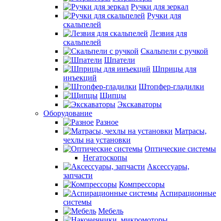
Ручки для зеркал
Ручки для
скальпелей
Лезвия для
скальпелей
Скальпели с ручкой
Шпатели
Шприцы для
инъекций
Штопфер-гладилки
Щипцы
Экскаваторы
Оборудование
Разное
Матрасы,
чехлы на установки
Оптические системы
Негатоскопы
Аксессуары,
запчасти
Компрессоры
Аспирационные
системы
Мебель