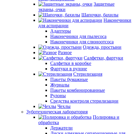
Защитные
экраны, очки
Шапочки, бахилы
Наконечники
для аспирации
Адаптеры
Наконечники для пылесоса
Наконечники для слюноотсоса
Одежда, простыни
Разное
Салфетки, фартуки
Салфетки в коробке
Фартуки в рулоне
Стерилизация
Пакеты бумажные
Журналы
Пакеты комбинированные
Рулоны
Средства контроля стерилизации
Чехлы
Зуботехническая лаборатория
Полировка и
обработка
Держатели
Диски алмазные сепарационные для