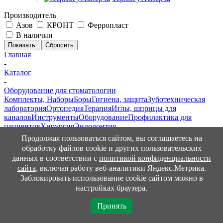
Производитель
Азов
КРОНТ
Ферропласт
В наличии
Сбросить
Главная
-
Каталог
-
Оборудование для стоматологии
Комплекты, Наборы
Боры
Гигиена, защита
Зуботехническая
лаборатория
Ортопедия
Терапия
Иглы, шприцы для
каналов
Инструменты
Оборудование
Профилактика для
пациентов
Хирургия
Эндодонтия
-
Продолжая пользоваться сайтом, вы соглашаетесь на
Оборудование для дезинфекции и стерилизации
обработку файлов cookie и других пользовательских
Разное
Матрасы, чехлы на установки
Оптические
данных в соответствии с
политикой конфиденциальности
системы
Аксессуары, запчасти
Компрессоры
Аспирационные
сайта
, включая работу веб-аналитики Яндекс.Метрика.
системы
Мебель
Наконечники,
Заблокировать использование cookie сайтом можно в
микромоторы
Полимеризационные
настройках браузера.
лампы
Профилактика
Рентгенодиагностика
Стерилизация,
дезинфекция
Хирургия
Эндодонтия
Принять
-
Облучатели-рециркуляторы бактерицидные