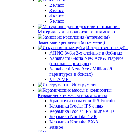
2 класс
3 класс
4 класс
5 класс
Материалы для подготовки штампика
Замковые крепления (аттачмены)
Искусственные зубы
АНИС Зубы 2-х слойные в бобинах
Yamahachi Gloria New Ace & Naperce
(полные гарнитуры)
Yamahachi New Ace / Million (20
гарнитуров в боксах)
VITA MFT
Инструменты
Керамические массы и композиты
Красители и глазури IPS Ivocolor
Керамика Ivoclar IPS e.max
Керамика Ivoclar IPS InLine A-D
Керамика Noritake CZR
Керамика Noritake EX-3
Разное