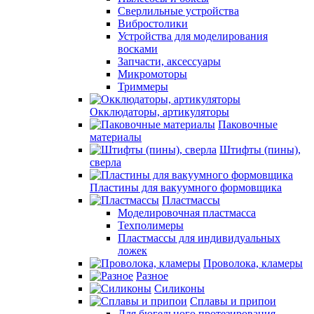
Сверлильные устройства
Вибростолики
Устройства для моделирования
восками
Запчасти, аксессуары
Микромоторы
Триммеры
Окклюдаторы, артикуляторы
Паковочные
материалы
Штифты (пины),
сверла
Пластины для вакуумного формовщика
Пластмассы
Моделировочная пластмасса
Техполимеры
Пластмассы для индивидуальных
ложек
Проволока, кламеры
Разное
Силиконы
Сплавы и припои
Для бюгельного протезирования