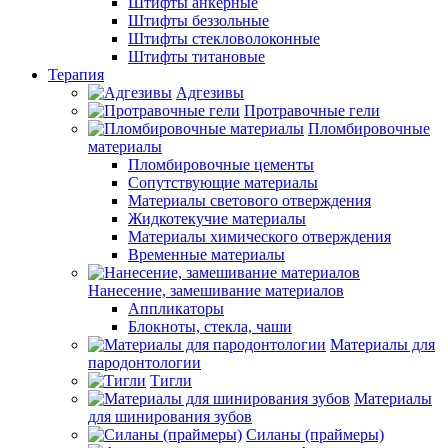
Штифты анкерные
Штифты беззольные
Штифты стекловолоконные
Штифты титановые
Терапия
Адгезивы
Протравочные гели
Пломбировочные
материалы
Пломбировочные цементы
Сопутствующие материалы
Материалы светового отверждения
Жидкотекучие материалы
Материалы химического отверждения
Временные материалы
Нанесение, замешивание материалов
Аппликаторы
Блокноты, стекла, чаши
Материалы для
пародонтологии
Тигли
Материалы
для шинирования зубов
Силаны (праймеры)