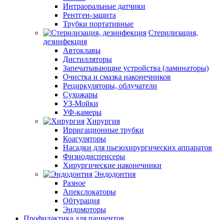
Интраоральные датчики
Рентген-защита
Трубки портативные
Стерилизация,
дезинфекция
Автоклавы
Дистилляторы
Запечатывающие устройства (ламинаторы)
Очистка и смазка наконечников
Рециркуляторы, облучатели
Сухожары
УЗ-Мойки
УФ-камеры
Хирургия
Ирригационные трубки
Коагуляторы
Насадки для пьезохирургических аппаратов
Физиодиспенсеры
Хирургические наконечники
Эндодонтия
Разное
Апекслокаторы
Обтурация
Эндомоторы
Профилактика для пациентов