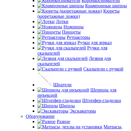
Коронкосниматели
Крампонные щипцы
Кюреты
(кюретажные ложки)
Лотки
Ножницы
Пинцеты
Ретракторы
Ручки для зеркал
Ручки для
скальпелей
Лезвия для
скальпелей
Скальпели с ручкой
Шпатели
Шприцы для
инъекций
Штопфер-гладилки
Щипцы
Экскаваторы
Оборудование
Разное
Матрасы,