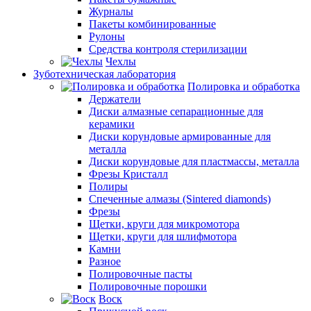
Журналы
Пакеты комбинированные
Рулоны
Средства контроля стерилизации
Чехлы
Зуботехническая лаборатория
Полировка и обработка
Держатели
Диски алмазные сепарационные для
керамики
Диски корундовые армированные для
металла
Диски корундовые для пластмассы, металла
Фрезы Кристалл
Полиры
Спеченные алмазы (Sintered diamonds)
Фрезы
Щетки, круги для микромотора
Щетки, круги для шлифмотора
Камни
Разное
Полировочные пасты
Полировочные порошки
Воск