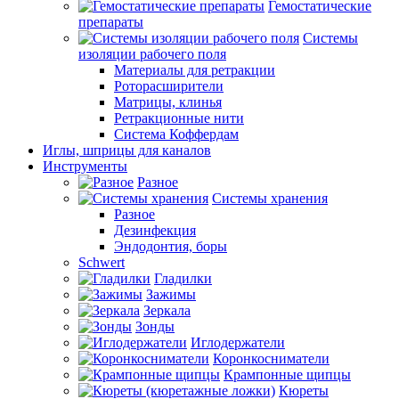
Гемостатические
препараты
Системы
изоляции рабочего поля
Материалы для ретракции
Роторасширители
Матрицы, клинья
Ретракционные нити
Система Коффердам
Иглы, шприцы для каналов
Инструменты
Разное
Системы хранения
Разное
Дезинфекция
Эндодонтия, боры
Schwert
Гладилки
Зажимы
Зеркала
Зонды
Иглодержатели
Коронкосниматели
Крампонные щипцы
Кюреты