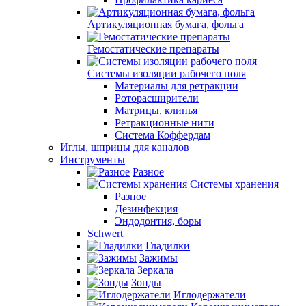
Артикуляционная бумага, фольга
Гемостатические препараты
Системы изоляции рабочего поля
Материалы для ретракции
Роторасширители
Матрицы, клинья
Ретракционные нити
Система Коффердам
Иглы, шприцы для каналов
Инструменты
Разное
Системы хранения
Разное
Дезинфекция
Эндодонтия, боры
Schwert
Гладилки
Зажимы
Зеркала
Зонды
Иглодержатели