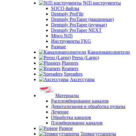
NiTi инструменты
SOCO файлы
Dentsply ProFile
Dentsply ProTaper (машинные)
Dentsply ProTaper (ручные)
Dentsply ProTaper NEXT
Mtwo NiTi
Инструменты FKG
Разные
Каналонаполнители
Peeso (Largo)
Pluggers
Reamers
Spreaders
Аксессуары
Материалы
Распломбирование каналов
Девитализация и обработка пульпы
Лечение
Обработка каналов
Пломбирование каналов
Разное
Термогуттаперча