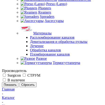
Peeso (Largo)
Pluggers
Reamers
Spreaders
Аксессуары
Материалы
Распломбирование каналов
Девитализация и обработка пульпы
Лечение
Обработка каналов
Пломбирование каналов
Разное
Термогуттаперча
Производитель
Surgicon
СТРУМ
В наличии
Сбросить
Главная
-
Каталог
-