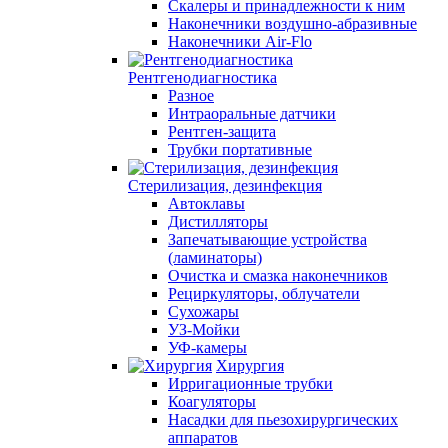
Скалеры и принадлежности к ним
Наконечники воздушно-абразивные
Наконечники Air-Flo
Рентгенодиагностика
Разное
Интраоральные датчики
Рентген-защита
Трубки портативные
Стерилизация, дезинфекция
Автоклавы
Дистилляторы
Запечатывающие устройства
(ламинаторы)
Очистка и смазка наконечников
Рециркуляторы, облучатели
Сухожары
УЗ-Мойки
УФ-камеры
Хирургия
Ирригационные трубки
Коагуляторы
Насадки для пьезохирургических
аппаратов