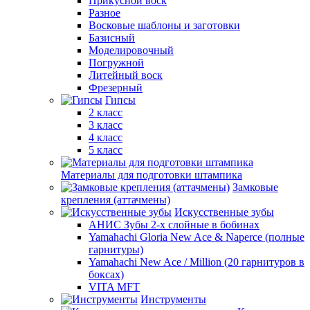
Прикусной воск
Разное
Восковые шаблоны и заготовки
Базисный
Моделировочный
Погружной
Литейный воск
Фрезерный
Гипсы
2 класс
3 класс
4 класс
5 класс
Материалы для подготовки штампика
Замковые
крепления (аттачмены)
Искусственные зубы
АНИС Зубы 2-х слойные в бобинах
Yamahachi Gloria New Ace & Naperce (полные
гарнитуры)
Yamahachi New Ace / Million (20 гарнитуров в
боксах)
VITA MFT
Инструменты