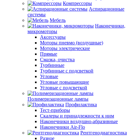
Компрессоры
Аспирационные
системы
Мебель
Наконечники,
микромоторы
Аксессуары
Моторы пневмо (воздушные)
Моторы электрические
Прямые
Смазка, очистка
Турбинные
Турбинные с подсветкой
Угловые
Угловые повышающие
Угловые с подсветкой
Полимеризационные лампы
Профилактика
Тест-приборы
Скалеры и принадлежности к ним
Наконечники воздушно-абразивные
Наконечники Air-Flo
Рентгенодиагностика
Разное