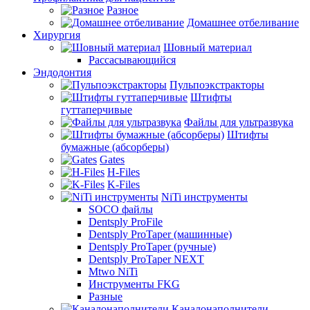
Разное
Домашнее отбеливание
Хирургия
Шовный материал
Рассасывающийся
Эндодонтия
Пульпоэкстракторы
Штифты
гуттаперчивые
Файлы для ультразвука
Штифты
бумажные (абсорберы)
Gates
H-Files
K-Files
NiTi инструменты
SOCO файлы
Dentsply ProFile
Dentsply ProTaper (машинные)
Dentsply ProTaper (ручные)
Dentsply ProTaper NEXT
Mtwo NiTi
Инструменты FKG
Разные
Каналонаполнители