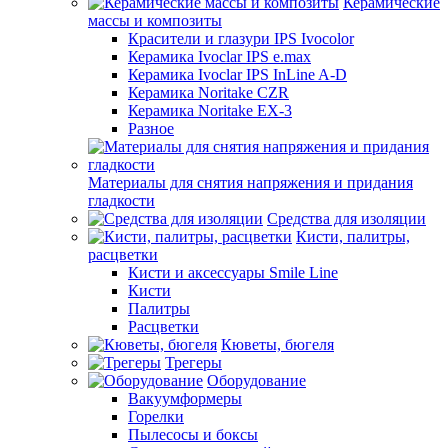
Керамические
массы и композиты
Красители и глазури IPS Ivocolor
Керамика Ivoclar IPS e.max
Керамика Ivoclar IPS InLine A-D
Керамика Noritake CZR
Керамика Noritake EX-3
Разное
Материалы для снятия напряжения и придания
гладкости
Средства для изоляции
Кисти, палитры,
расцветки
Кисти и аксессуары Smile Line
Кисти
Палитры
Расцветки
Кюветы, бюгеля
Трегеры
Оборудование
Вакуумформеры
Горелки
Пылесосы и боксы