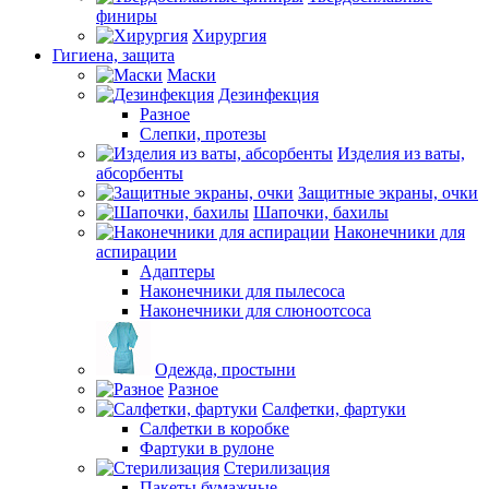
финиры
Хирургия
Гигиена, защита
Маски
Дезинфекция
Разное
Слепки, протезы
Изделия из ваты,
абсорбенты
Защитные экраны, очки
Шапочки, бахилы
Наконечники для
аспирации
Адаптеры
Наконечники для пылесоса
Наконечники для слюноотсоса
Одежда, простыни
Разное
Салфетки, фартуки
Салфетки в коробке
Фартуки в рулоне
Стерилизация
Пакеты бумажные