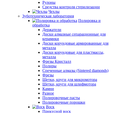
Рулоны
Средства контроля стерилизации
Чехлы
Зуботехническая лаборатория
Полировка и
обработка
Держатели
Диски алмазные сепарационные для
керамики
Диски корундовые армированные для
металла
Диски корундовые для пластмассы,
металла
Фрезы Кристалл
Полиры
Спеченные алмазы (Sintered diamonds)
Фрезы
Щетки, круги для микромотора
Щетки, круги для шлифмотора
Камни
Разное
Полировочные пасты
Полировочные порошки
Воск
Прикусной воск