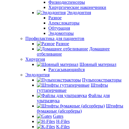
Физиодиспенсеры
Хирургические наконечники
Эндодонтия
Разное
Апекслокаторы
Обтурация
Эндомоторы
Профилактика для пациентов
Разное
Домашнее
отбеливание
Хирургия
Шовный материал
Рассасывающийся
Эндодонтия
Пульпоэкстракторы
Штифты
гуттаперчивые
Файлы для
ультразвука
Штифты
бумажные (абсорберы)
Gates
H-Files
K-Files