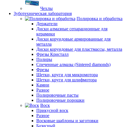
Чехлы
Зуботехническая лаборатория
Полировка и обработка
Держатели
Диски алмазные сепарационные для
керамики
Диски корундовые армированные для
металла
Диски корундовые для пластмассы, металла
Фрезы Кристалл
Полиры
Спеченные алмазы (Sintered diamonds)
Фрезы
Щетки, круги для микромотора
Щетки, круги для шлифмотора
Камни
Разное
Полировочные пасты
Полировочные порошки
Воск
Прикусной воск
Разное
Восковые шаблоны и заготовки
Базисный