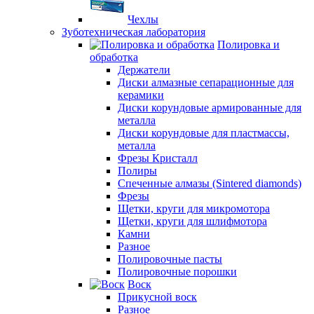
Чехлы
Зуботехническая лаборатория
Полировка и
обработка
Держатели
Диски алмазные сепарационные для
керамики
Диски корундовые армированные для
металла
Диски корундовые для пластмассы,
металла
Фрезы Кристалл
Полиры
Спеченные алмазы (Sintered diamonds)
Фрезы
Щетки, круги для микромотора
Щетки, круги для шлифмотора
Камни
Разное
Полировочные пасты
Полировочные порошки
Воск
Прикусной воск
Разное