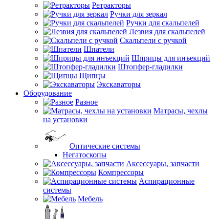
Ретракторы
Ручки для зеркал
Ручки для скальпелей
Лезвия для скальпелей
Скальпели с ручкой
Шпатели
Шприцы для инъекций
Штопфер-гладилки
Щипцы
Экскаваторы
Оборудование
Разное
Матрасы, чехлы
на установки
Оптические системы
Негатоскопы
Аксессуары, запчасти
Компрессоры
Аспирационные
системы
Мебель