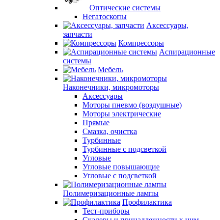
Оптические системы
Негатоскопы
Аксессуары,
запчасти
Компрессоры
Аспирационные
системы
Мебель
Наконечники, микромоторы
Аксессуары
Моторы пневмо (воздушные)
Моторы электрические
Прямые
Смазка, очистка
Турбинные
Турбинные с подсветкой
Угловые
Угловые повышающие
Угловые с подсветкой
Полимеризационные лампы
Профилактика
Тест-приборы
Скалеры и принадлежности к ним