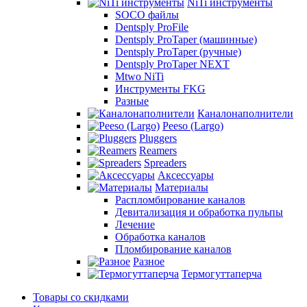
NiTi инструменты
SOCO файлы
Dentsply ProFile
Dentsply ProTaper (машинные)
Dentsply ProTaper (ручные)
Dentsply ProTaper NEXT
Mtwo NiTi
Инструменты FKG
Разные
Каналонаполнители
Peeso (Largo)
Pluggers
Reamers
Spreaders
Аксессуары
Материалы
Распломбирование каналов
Девитализация и обработка пульпы
Лечение
Обработка каналов
Пломбирование каналов
Разное
Термогуттаперча
Товары со скидками