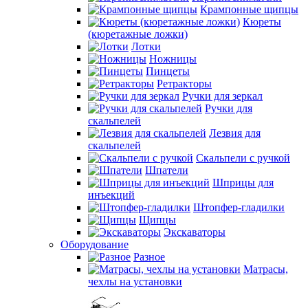
Крампонные щипцы
Кюреты
(кюретажные ложки)
Лотки
Ножницы
Пинцеты
Ретракторы
Ручки для зеркал
Ручки для
скальпелей
Лезвия для
скальпелей
Скальпели с ручкой
Шпатели
Шприцы для
инъекций
Штопфер-гладилки
Щипцы
Экскаваторы
Оборудование
Разное
Матрасы,
чехлы на установки