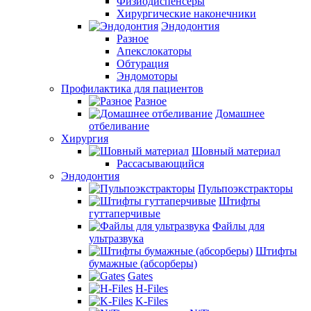
Физиодиспенсеры
Хирургические наконечники
Эндодонтия
Разное
Апекслокаторы
Обтурация
Эндомоторы
Профилактика для пациентов
Разное
Домашнее
отбеливание
Хирургия
Шовный материал
Рассасывающийся
Эндодонтия
Пульпоэкстракторы
Штифты
гуттаперчивые
Файлы для
ультразвука
Штифты
бумажные (абсорберы)
Gates
H-Files
K-Files