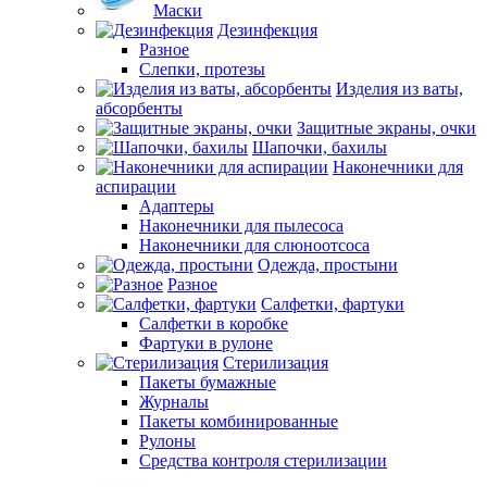
Маски
Дезинфекция
Разное
Слепки, протезы
Изделия из ваты,
абсорбенты
Защитные экраны, очки
Шапочки, бахилы
Наконечники для
аспирации
Адаптеры
Наконечники для пылесоса
Наконечники для слюноотсоса
Одежда, простыни
Разное
Салфетки, фартуки
Салфетки в коробке
Фартуки в рулоне
Стерилизация
Пакеты бумажные
Журналы
Пакеты комбинированные
Рулоны
Средства контроля стерилизации