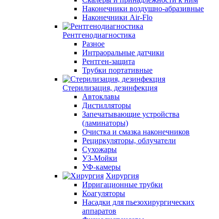
Наконечники воздушно-абразивные
Наконечники Air-Flo
Рентгенодиагностика
Разное
Интраоральные датчики
Рентген-защита
Трубки портативные
Стерилизация, дезинфекция
Автоклавы
Дистилляторы
Запечатывающие устройства
(ламинаторы)
Очистка и смазка наконечников
Рециркуляторы, облучатели
Сухожары
УЗ-Мойки
УФ-камеры
Хирургия
Ирригационные трубки
Коагуляторы
Насадки для пьезохирургических
аппаратов