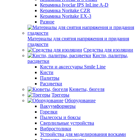
Керамика Ivoclar IPS InLine A-D
Керамика Noritake CZR
Керамика Noritake EX-3
Разное
Материалы для снятия напряжения и придания
гладкости
Средства для изоляции
Кисти, палитры,
расцветки
Кисти и аксессуары Smile Line
Кисти
Палитры
Расцветки
Кюветы, бюгеля
Трегеры
Оборудование
Вакуумформеры
Горелки
Пылесосы и боксы
Сверлильные устройства
Вибростолики
Устройства для моделирования восками
Запчасти, аксессуары