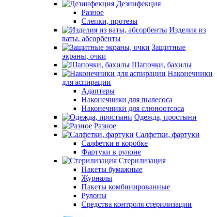
Дезинфекция
Разное
Слепки, протезы
Изделия из
ваты, абсорбенты
Защитные
экраны, очки
Шапочки, бахилы
Наконечники
для аспирации
Адаптеры
Наконечники для пылесоса
Наконечники для слюноотсоса
Одежда, простыни
Разное
Салфетки, фартуки
Салфетки в коробке
Фартуки в рулоне
Стерилизация
Пакеты бумажные
Журналы
Пакеты комбинированные
Рулоны
Средства контроля стерилизации