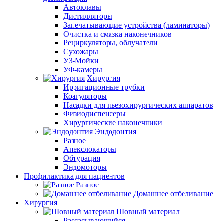
Автоклавы
Дистилляторы
Запечатывающие устройства (ламинаторы)
Очистка и смазка наконечников
Рециркуляторы, облучатели
Сухожары
УЗ-Мойки
УФ-камеры
Хирургия
Ирригационные трубки
Коагуляторы
Насадки для пьезохирургических аппаратов
Физиодиспенсеры
Хирургические наконечники
Эндодонтия
Разное
Апекслокаторы
Обтурация
Эндомоторы
Профилактика для пациентов
Разное
Домашнее отбеливание
Хирургия
Шовный материал
Рассасывающийся