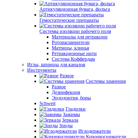
Артикуляционная бумага, фольга
Гемостатические препараты
Системы изоляции рабочего поля
Материалы для ретракции
Роторасширители
Матрицы, клинья
Ретракционные нити
Система Коффердам
Иглы, шприцы для каналов
Инструменты
Разное
Системы хранения
Разное
Дезинфекция
Эндодонтия, боры
Schwert
Гладилки
Зажимы
Зеркала
Зонды
Иглодержатели
Коронкосниматели