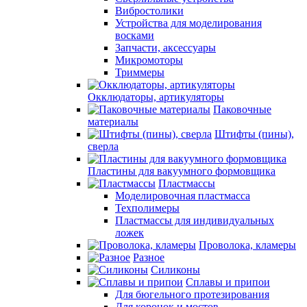
Вибростолики
Устройства для моделирования
восками
Запчасти, аксессуары
Микромоторы
Триммеры
Окклюдаторы, артикуляторы
Паковочные
материалы
Штифты (пины),
сверла
Пластины для вакуумного формовщика
Пластмассы
Моделировочная пластмасса
Техполимеры
Пластмассы для индивидуальных
ложек
Проволока, кламеры
Разное
Силиконы
Сплавы и припои
Для бюгельного протезирования
Для коронок и мостов