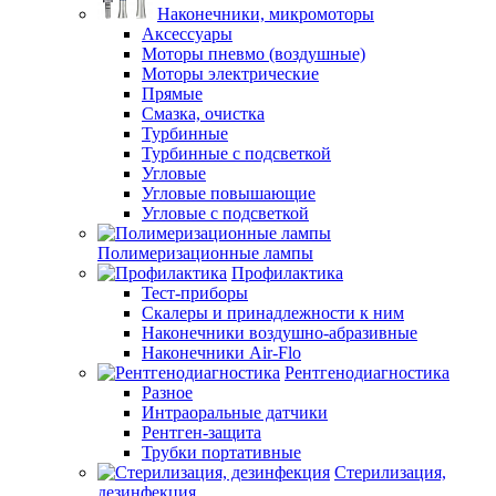
Наконечники, микромоторы
Аксессуары
Моторы пневмо (воздушные)
Моторы электрические
Прямые
Смазка, очистка
Турбинные
Турбинные с подсветкой
Угловые
Угловые повышающие
Угловые с подсветкой
Полимеризационные лампы
Профилактика
Тест-приборы
Скалеры и принадлежности к ним
Наконечники воздушно-абразивные
Наконечники Air-Flo
Рентгенодиагностика
Разное
Интраоральные датчики
Рентген-защита
Трубки портативные
Стерилизация,
дезинфекция