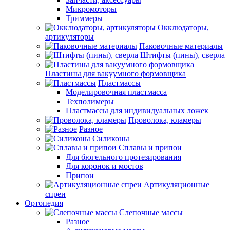
Микромоторы
Триммеры
Окклюдаторы,
артикуляторы
Паковочные материалы
Штифты (пины), сверла
Пластины для вакуумного формовщика
Пластмассы
Моделировочная пластмасса
Техполимеры
Пластмассы для индивидуальных ложек
Проволока, кламеры
Разное
Силиконы
Сплавы и припои
Для бюгельного протезирования
Для коронок и мостов
Припои
Артикуляционные
спреи
Ортопедия
Слепочные массы
Разное