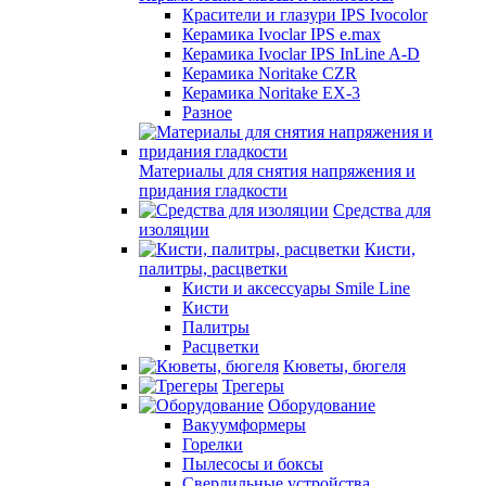
Красители и глазури IPS Ivocolor
Керамика Ivoclar IPS e.max
Керамика Ivoclar IPS InLine A-D
Керамика Noritake CZR
Керамика Noritake EX-3
Разное
Материалы для снятия напряжения и
придания гладкости
Средства для
изоляции
Кисти,
палитры, расцветки
Кисти и аксессуары Smile Line
Кисти
Палитры
Расцветки
Кюветы, бюгеля
Трегеры
Оборудование
Вакуумформеры
Горелки
Пылесосы и боксы
Сверлильные устройства