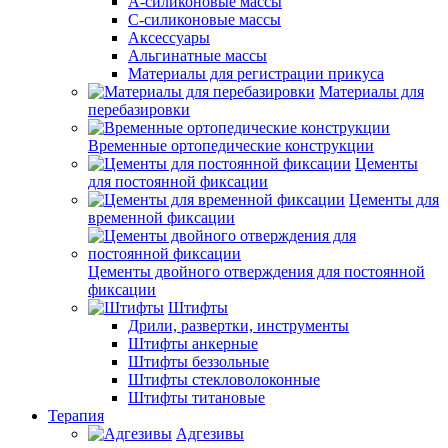
А-силиконовые массы
С-силиконовые массы
Аксессуары
Альгинатные массы
Материалы для регистрации прикуса
Материалы для
перебазировки
Временные ортопедические конструкции
Цементы
для постоянной фиксации
Цементы для
временной фиксации
Цементы двойного отверждения для постоянной
фиксации
Штифты
Дрили, развертки, инструменты
Штифты анкерные
Штифты беззольные
Штифты стекловолоконные
Штифты титановые
Терапия
Адгезивы