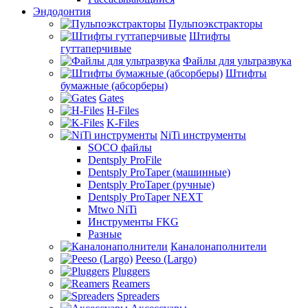
Эндодонтия
Пульпоэкстракторы
Штифты
гуттаперчивые
Файлы для ультразвука
Штифты
бумажные (абсорберы)
Gates
H-Files
K-Files
NiTi инструменты
SOCO файлы
Dentsply ProFile
Dentsply ProTaper (машинные)
Dentsply ProTaper (ручные)
Dentsply ProTaper NEXT
Mtwo NiTi
Инструменты FKG
Разные
Каналонаполнители
Peeso (Largo)
Pluggers
Reamers
Spreaders