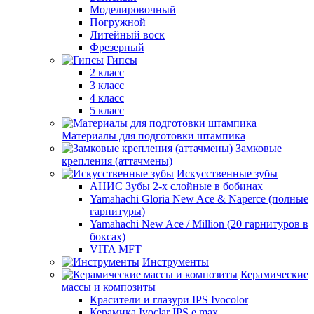
Моделировочный
Погружной
Литейный воск
Фрезерный
Гипсы
2 класс
3 класс
4 класс
5 класс
Материалы для подготовки штампика
Замковые
крепления (аттачмены)
Искусственные зубы
АНИС Зубы 2-х слойные в бобинах
Yamahachi Gloria New Ace & Naperce (полные
гарнитуры)
Yamahachi New Ace / Million (20 гарнитуров в
боксах)
VITA MFT
Инструменты
Керамические
массы и композиты
Красители и глазури IPS Ivocolor
Керамика Ivoclar IPS e.max