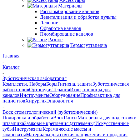
Аксессуары
Материалы
Распломбирование каналов
Девитализация и обработка пульпы
Лечение
Обработка каналов
Пломбирование каналов
Разное
Термогуттаперча
Главная
-
Каталог
-
Зуботехническая лаборатория
Комплекты, Наборы
Боры
Гигиена, защита
Зуботехническая
лаборатория
Ортопедия
Терапия
Иглы, шприцы для
каналов
Инструменты
Оборудование
Профилактика для
пациентов
Хирургия
Эндодонтия
-
Воск стоматологический (зуботехнический)
Полировка и обработка
Воск
Гипсы
Материалы для подготовки
штампика
Замковые крепления (аттачмены)
Искусственные
зубы
Инструменты
Керамические массы и
композиты
Материалы для снятия напряжения и придания