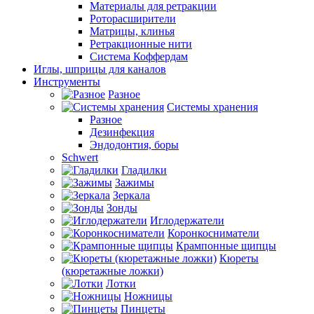
Материалы для ретракции
Роторасширители
Матрицы, клинья
Ретракционные нити
Система Коффердам
Иглы, шприцы для каналов
Инструменты
Разное
Системы хранения
Разное
Дезинфекция
Эндодонтия, боры
Schwert
Гладилки
Зажимы
Зеркала
Зонды
Иглодержатели
Коронкосниматели
Крампонные щипцы
Кюреты
(кюретажные ложки)
Лотки
Ножницы
Пинцеты