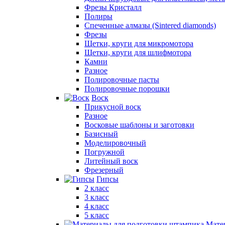
Фрезы Кристалл
Полиры
Спеченные алмазы (Sintered diamonds)
Фрезы
Щетки, круги для микромотора
Щетки, круги для шлифмотора
Камни
Разное
Полировочные пасты
Полировочные порошки
Воск
Прикусной воск
Разное
Восковые шаблоны и заготовки
Базисный
Моделировочный
Погружной
Литейный воск
Фрезерный
Гипсы
2 класс
3 класс
4 класс
5 класс
Мате