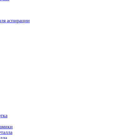
для аспирации
отка
рамики
еталла
алла