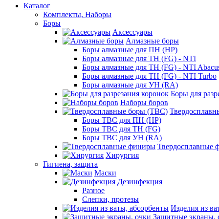
Каталог
Комплекты, Наборы
Боры
Аксессуары
Алмазные боры
Боры алмазные для ПН (HP)
Боры алмазные для ТН (FG) - NTI
Боры алмазные для ТН (FG) - NTI Abacu
Боры алмазные для ТН (FG) - NTI Turbo
Боры алмазные для УН (RA)
Боры для разр
Наборы боров
Твердосплавн
Боры ТВС для ПН (HP)
Боры ТВС для ТН (FG)
Боры ТВС для УН (RA)
Твердосплавные 
Хирургия
Гигиена, защита
Маски
Дезинфекция
Разное
Слепки, протезы
Изделия из ва
Защитные экраны, 