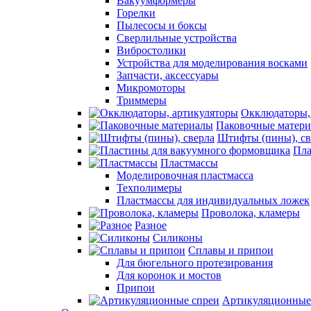
Вакуумформеры
Горелки
Пылесосы и боксы
Сверлильные устройства
Вибростолики
Устройства для моделирования восками
Запчасти, аксессуары
Микромоторы
Триммеры
Окклюдаторы,
Паковочные матер
Штифты (пины), св
Пла
Пластмассы
Моделировочная пластмасса
Техполимеры
Пластмассы для индивидуальных ложек
Проволока, кламеры
Разное
Силиконы
Сплавы и припои
Для бюгельного протезирования
Для коронок и мостов
Припои
Артикуляционные