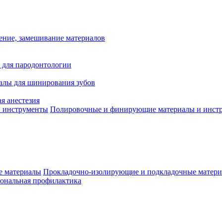
ение, замешивание материалов
 для пародонтологии
алы для шинирования зубов
я анестезия
Полировочные и финирующие материалы и инст
Прокладочно-изолирующие и подкладочные матер
ональная профилактика