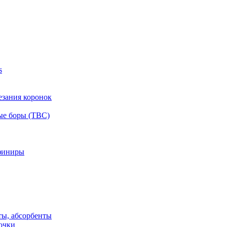
s
езания коронок
ые боры (ТВС)
финиры
ты, абсорбенты
очки