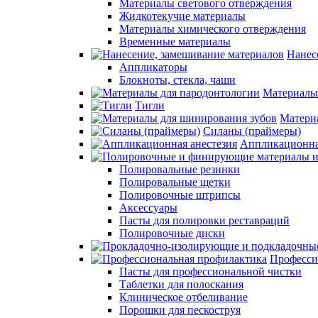
Материалы светового отверждения
Жидкотекучие материалы
Материалы химического отверждения
Временные материалы
Нанес
Аппликаторы
Блокноты, стекла, чаши
Материалы
Тигли
Матери
Силаны (праймеры)
Аппликационна
Полировальные резинки
Полировальные щетки
Полировочные штрипсы
Аксессуары
Пасты для полировки реставраций
Полировочные диски
Професси
Пасты для профессиональной чистки
Таблетки для полоскания
Клиническое отбеливание
Порошки для пескоструя