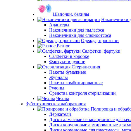
Шапочки, бахилы
Наконечники 
Адаптеры
Наконечники для пылесоса
Наконечники для слюноотсоса
Одежда, простыни
Разное
Салфетки, фартуки
Салфетки в коробке
Фартуки в рулоне
Стерилизация
Пакеты бумажные
Журналы
Пакеты комбинированные
Рулоны
Средства контроля стерилизации
Чехлы
Зуботехническая лаборатория
Полировка и обраб
Держатели
Диски алмазные сепарационные для ке
Диски корундовые армированные для м
Диски корундовые для пластмассы, мет