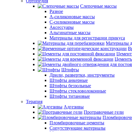
Ортопедия
Слепочные массы
Разное
А-силиконовые массы
С-силиконовые массы
Аксессуары
Альгинатные массы
Материалы для регистрации прикуса
Материалы д
В
Цемент
Цементы
Штифты
Дрили, развертки, инструменты
Штифты анкерные
Штифты беззольные
Штифты стекловолоконные
Штифты титановые
Терапия
Адгезивы
Протравочные гели
Пломбировочн
Пломбировочные цементы
Сопутствующие материалы