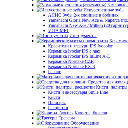
Замковые 
Искусственные зубы
АНИС Зубы 2-х слойные в бобинах
Yamahachi Gloria New Ace & Naperce (п
Yamahachi New Ace / Million (20 гарниту
VITA MFT
Инструменты
Керамиче
Красители и глазури IPS Ivocolor
Керамика Ivoclar IPS e.max
Керамика Ivoclar IPS InLine A-D
Керамика Noritake CZR
Керамика Noritake EX-3
Разное
Средства для изоля
Кисти, палитры
Кисти и аксессуары Smile Line
Кисти
Палитры
Расцветки
Кюветы, бюгеля
Трегеры
Оборудование