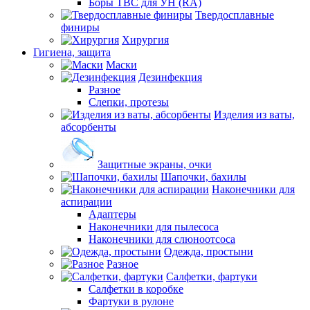
Боры ТВС для УН (RA)
Твердосплавные
финиры
Хирургия
Гигиена, защита
Маски
Дезинфекция
Разное
Слепки, протезы
Изделия из ваты,
абсорбенты
Защитные экраны, очки
Шапочки, бахилы
Наконечники для
аспирации
Адаптеры
Наконечники для пылесоса
Наконечники для слюноотсоса
Одежда, простыни
Разное
Салфетки, фартуки
Салфетки в коробке
Фартуки в рулоне