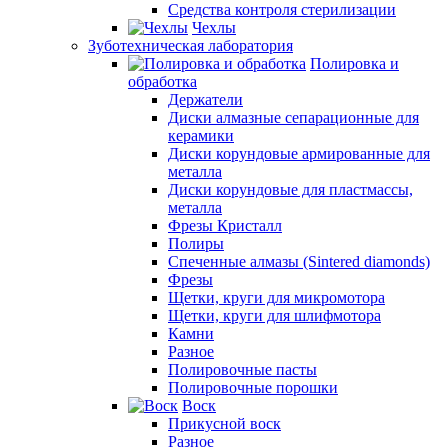
Средства контроля стерилизации
Чехлы
Зуботехническая лаборатория
Полировка и
обработка
Держатели
Диски алмазные сепарационные для
керамики
Диски корундовые армированные для
металла
Диски корундовые для пластмассы,
металла
Фрезы Кристалл
Полиры
Спеченные алмазы (Sintered diamonds)
Фрезы
Щетки, круги для микромотора
Щетки, круги для шлифмотора
Камни
Разное
Полировочные пасты
Полировочные порошки
Воск
Прикусной воск
Разное