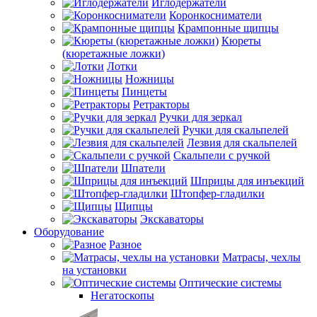
Иглодержатели
Коронкосниматели
Крампонные щипцы
Кюреты
(кюретажные ложки)
Лотки
Ножницы
Пинцеты
Ретракторы
Ручки для зеркал
Ручки для скальпелей
Лезвия для скальпелей
Скальпели с ручкой
Шпатели
Шприцы для инъекций
Штопфер-гладилки
Щипцы
Экскаваторы
Оборудование
Разное
Матрасы, чехлы
на установки
Оптические системы
Негатоскопы