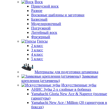
Воск
Прикусной воск
Разное
Восковые шаблоны и заготовки
Базисный
Моделировочный
Погружной
Литейный воск
Фрезерный
Гипсы
2 класс
3 класс
4 класс
5 класс
Материалы для подготовки штампика
Замковые
крепления (аттачмены)
Искусственные зубы
АНИС Зубы 2-х слойные в бобинах
Yamahachi Gloria New Ace & Naperce (полные
гарнитуры)
Yamahachi New Ace / Million (20 гарнитуров в
боксах)