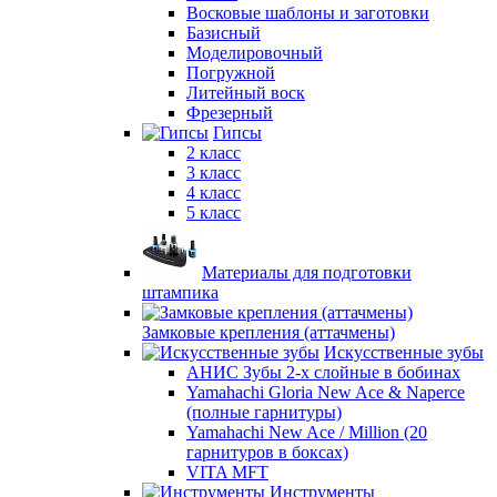
Восковые шаблоны и заготовки
Базисный
Моделировочный
Погружной
Литейный воск
Фрезерный
Гипсы
2 класс
3 класс
4 класс
5 класс
Материалы для подготовки
штампика
Замковые крепления (аттачмены)
Искусственные зубы
АНИС Зубы 2-х слойные в бобинах
Yamahachi Gloria New Ace & Naperce
(полные гарнитуры)
Yamahachi New Ace / Million (20
гарнитуров в боксах)
VITA MFT
Инструменты