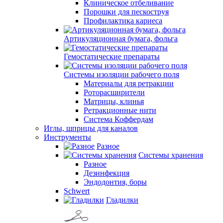
Клиническое отбеливание
Порошки для пескоструя
Профилактика кариеса
Артикуляционная бумага, фольга
Гемостатические препараты
Системы изоляции рабочего поля
Материалы для ретракции
Роторасширители
Матрицы, клинья
Ретракционные нити
Система Коффердам
Иглы, шприцы для каналов
Инструменты
Разное
Системы хранения
Разное
Дезинфекция
Эндодонтия, боры
Schwert
Гладилки