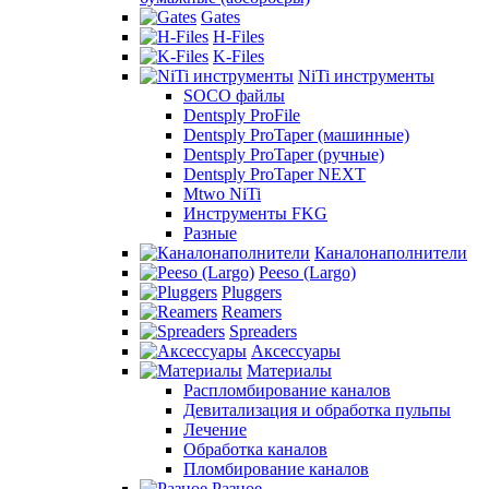
Gates
H-Files
K-Files
NiTi инструменты
SOCO файлы
Dentsply ProFile
Dentsply ProTaper (машинные)
Dentsply ProTaper (ручные)
Dentsply ProTaper NEXT
Mtwo NiTi
Инструменты FKG
Разные
Каналонаполнители
Peeso (Largo)
Pluggers
Reamers
Spreaders
Аксессуары
Материалы
Распломбирование каналов
Девитализация и обработка пульпы
Лечение
Обработка каналов
Пломбирование каналов
Разное