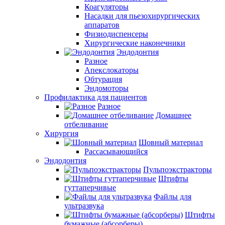
Коагуляторы
Насадки для пьезохирургических
аппаратов
Физиодиспенсеры
Хирургические наконечники
Эндодонтия
Разное
Апекслокаторы
Обтурация
Эндомоторы
Профилактика для пациентов
Разное
Домашнее
отбеливание
Хирургия
Шовный материал
Рассасывающийся
Эндодонтия
Пульпоэкстракторы
Штифты
гуттаперчивые
Файлы для
ультразвука
Штифты
бумажные (абсорберы)