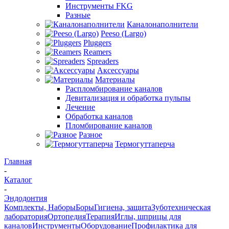
Инструменты FKG
Разные
Каналонаполнители
Peeso (Largo)
Pluggers
Reamers
Spreaders
Аксессуары
Материалы
Распломбирование каналов
Девитализация и обработка пульпы
Лечение
Обработка каналов
Пломбирование каналов
Разное
Термогуттаперча
Главная
-
Каталог
-
Эндодонтия
Комплекты, Наборы
Боры
Гигиена, защита
Зуботехническая
лаборатория
Ортопедия
Терапия
Иглы, шприцы для
каналов
Инструменты
Оборудование
Профилактика для