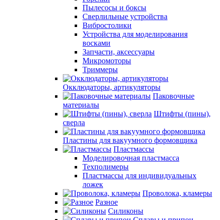
Пылесосы и боксы
Сверлильные устройства
Вибростолики
Устройства для моделирования
восками
Запчасти, аксессуары
Микромоторы
Триммеры
Окклюдаторы, артикуляторы
Паковочные
материалы
Штифты (пины),
сверла
Пластины для вакуумного формовщика
Пластмассы
Моделировочная пластмасса
Техполимеры
Пластмассы для индивидуальных
ложек
Проволока, кламеры
Разное
Силиконы
Сплавы и припои