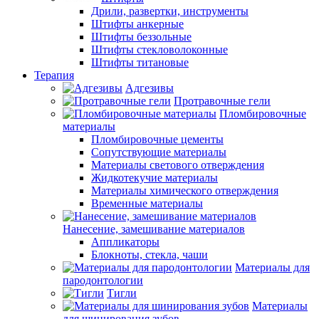
Дрили, развертки, инструменты
Штифты анкерные
Штифты беззольные
Штифты стекловолоконные
Штифты титановые
Терапия
Адгезивы
Протравочные гели
Пломбировочные
материалы
Пломбировочные цементы
Сопутствующие материалы
Материалы светового отверждения
Жидкотекучие материалы
Материалы химического отверждения
Временные материалы
Нанесение, замешивание материалов
Аппликаторы
Блокноты, стекла, чаши
Материалы для
пародонтологии
Тигли
Материалы
для шинирования зубов