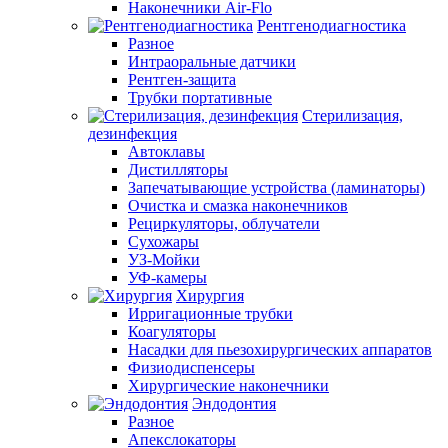
Наконечники Air-Flo
Рентгенодиагностика
Разное
Интраоральные датчики
Рентген-защита
Трубки портативные
Стерилизация,
дезинфекция
Автоклавы
Дистилляторы
Запечатывающие устройства (ламинаторы)
Очистка и смазка наконечников
Рециркуляторы, облучатели
Сухожары
УЗ-Мойки
УФ-камеры
Хирургия
Ирригационные трубки
Коагуляторы
Насадки для пьезохирургических аппаратов
Физиодиспенсеры
Хирургические наконечники
Эндодонтия
Разное
Апекслокаторы