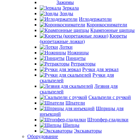
Зажимы
Зеркала
Зонды
Иглодержатели
Коронкосниматели
Крампонные щипцы
Кюреты
(кюретажные ложки)
Лотки
Ножницы
Пинцеты
Ретракторы
Ручки для зеркал
Ручки для
скальпелей
Лезвия для
скальпелей
Скальпели с ручкой
Шпатели
Шприцы для
инъекций
Штопфер-гладилки
Щипцы
Экскаваторы
Оборудование