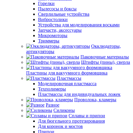
Горелки
Пылесосы и боксы
Сверлильные устройства
Вибростолики
Устройства для моделирования восками
Запчасти, аксессуары
Микромоторы
Триммеры
Окклюдаторы,
артикуляторы
Паковочные материалы
Штифты (пины), сверла
Пластины для вакуумного формовщика
Пластмассы
Моделировочная пластмасса
Техполимеры
Пластмассы для индивидуальных ложек
Проволока, кламеры
Разное
Силиконы
Сплавы и припои
Для бюгельного протезирования
Для коронок и мостов
Припои