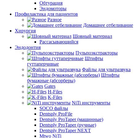
Обтурация
Эндомоторы
Профилактика для пациентов
Разное
Домашнее отбеливание
Хирургия
Шовный материал
Рассасывающийся
Эндодонтия
Пульпоэкстракторы
Штифты
гуттаперчивые
Файлы для ультразвука
Штифты
бумажные (абсорберы)
Gates
H-Files
K-Files
NiTi инструменты
SOCO файлы
Dentsply ProFile
Dentsply ProTaper (машинные)
Dentsply ProTaper (ручные)
Dentsply ProTaper NEXT
Mtwo NiTi