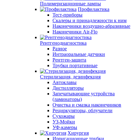
Полимеризационные лампы
Профилактика
Тест-приборы
Скалеры и принадлежности к ним
Наконечники воздушно-абразивные
Наконечники Air-Flo
Рентгенодиагностика
Разное
Интраоральные датчики
Рентген-защита
Трубки портативные
Стерилизация, дезинфекция
Автоклавы
Дистилляторы
Запечатывающие устройства
(ламинаторы)
Очистка и смазка наконечников
Рециркуляторы, облучатели
Сухожары
УЗ-Мойки
УФ-камеры
Хирургия
Ирригационные трубки