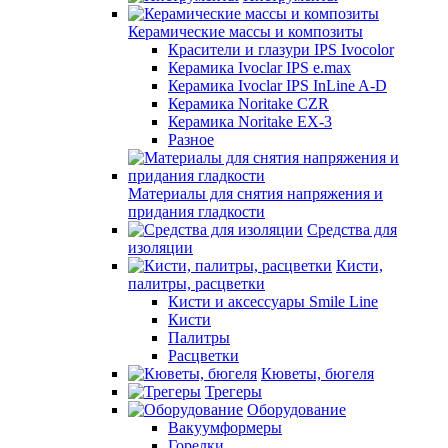
Керамические массы и композиты
Красители и глазури IPS Ivocolor
Керамика Ivoclar IPS e.max
Керамика Ivoclar IPS InLine A-D
Керамика Noritake CZR
Керамика Noritake EX-3
Разное
Материалы для снятия напряжения и
придания гладкости
Средства для
изоляции
Кисти,
палитры, расцветки
Кисти и аксессуары Smile Line
Кисти
Палитры
Расцветки
Кюветы, бюгеля
Трегеры
Оборудование
Вакуумформеры
Горелки