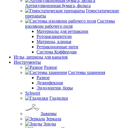
Артикуляционная бумага, фольга
Гемостатические
препараты
Системы
изоляции рабочего поля
Материалы для ретракции
Роторасширители
Матрицы, клинья
Ретракционные нити
Система Коффердам
Иглы, шприцы для каналов
Инструменты
Разное
Системы хранения
Разное
Дезинфекция
Эндодонтия, боры
Schwert
Гладилки
Зажимы
Зеркала
Зонды