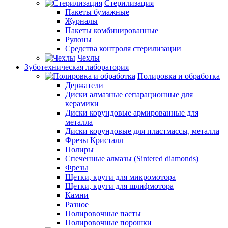
Стерилизация
Пакеты бумажные
Журналы
Пакеты комбинированные
Рулоны
Средства контроля стерилизации
Чехлы
Зуботехническая лаборатория
Полировка и обработка
Держатели
Диски алмазные сепарационные для
керамики
Диски корундовые армированные для
металла
Диски корундовые для пластмассы, металла
Фрезы Кристалл
Полиры
Спеченные алмазы (Sintered diamonds)
Фрезы
Щетки, круги для микромотора
Щетки, круги для шлифмотора
Камни
Разное
Полировочные пасты
Полировочные порошки