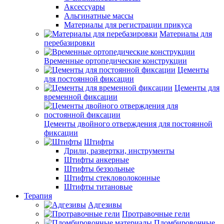
Аксессуары
Альгинатные массы
Материалы для регистрации прикуса
Материалы для
перебазировки
Временные ортопедические конструкции
Цементы
для постоянной фиксации
Цементы для
временной фиксации
Цементы двойного отверждения для постоянной
фиксации
Штифты
Дрили, развертки, инструменты
Штифты анкерные
Штифты беззольные
Штифты стекловолоконные
Штифты титановые
Терапия
Адгезивы
Протравочные гели
Пломбировочные