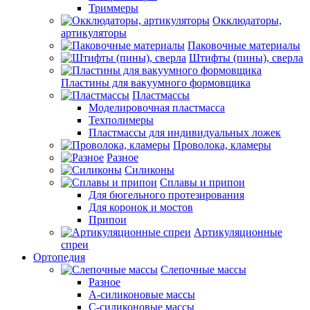
Триммеры
Окклюдаторы,
артикуляторы
Паковочные материалы
Штифты (пины), сверла
Пластины для вакуумного формовщика
Пластмассы
Моделировочная пластмасса
Техполимеры
Пластмассы для индивидуальных ложек
Проволока, кламеры
Разное
Силиконы
Сплавы и припои
Для бюгельного протезирования
Для коронок и мостов
Припои
Артикуляционные
спреи
Ортопедия
Слепочные массы
Разное
А-силиконовые массы
С-силиконовые массы