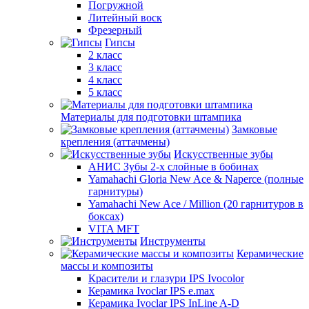
Погружной
Литейный воск
Фрезерный
Гипсы
2 класс
3 класс
4 класс
5 класс
Материалы для подготовки штампика
Замковые
крепления (аттачмены)
Искусственные зубы
АНИС Зубы 2-х слойные в бобинах
Yamahachi Gloria New Ace & Naperce (полные
гарнитуры)
Yamahachi New Ace / Million (20 гарнитуров в
боксах)
VITA MFT
Инструменты
Керамические
массы и композиты
Красители и глазури IPS Ivocolor
Керамика Ivoclar IPS e.max
Керамика Ivoclar IPS InLine A-D