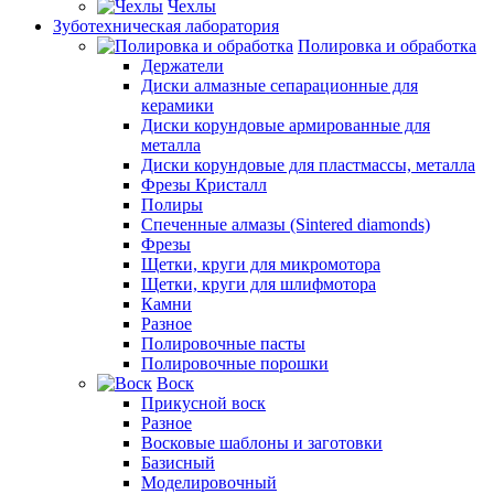
Чехлы
Зуботехническая лаборатория
Полировка и обработка
Держатели
Диски алмазные сепарационные для
керамики
Диски корундовые армированные для
металла
Диски корундовые для пластмассы, металла
Фрезы Кристалл
Полиры
Спеченные алмазы (Sintered diamonds)
Фрезы
Щетки, круги для микромотора
Щетки, круги для шлифмотора
Камни
Разное
Полировочные пасты
Полировочные порошки
Воск
Прикусной воск
Разное
Восковые шаблоны и заготовки
Базисный
Моделировочный