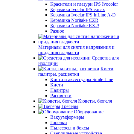
Красители и глазури IPS Ivocolor
Керамика Ivoclar IPS e.max
Керамика Ivoclar IPS InLine A-D
Керамика Noritake CZR
Керамика Noritake EX-3
Разное
Материалы для снятия напряжения и
придания гладкости
Средства для
изоляции
Кисти,
палитры, расцветки
Кисти и аксессуары Smile Line
Кисти
Палитры
Расцветки
Кюветы, бюгеля
Трегеры
Оборудование
Вакуумформеры
Горелки
Пылесосы и боксы
Сверлильные устройства