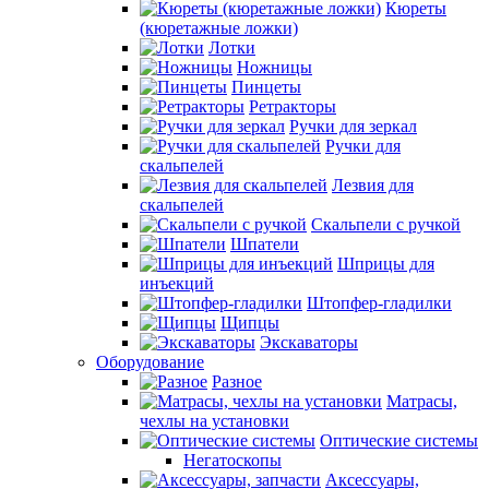
Кюреты
(кюретажные ложки)
Лотки
Ножницы
Пинцеты
Ретракторы
Ручки для зеркал
Ручки для
скальпелей
Лезвия для
скальпелей
Скальпели с ручкой
Шпатели
Шприцы для
инъекций
Штопфер-гладилки
Щипцы
Экскаваторы
Оборудование
Разное
Матрасы,
чехлы на установки
Оптические системы
Негатоскопы
Аксессуары,