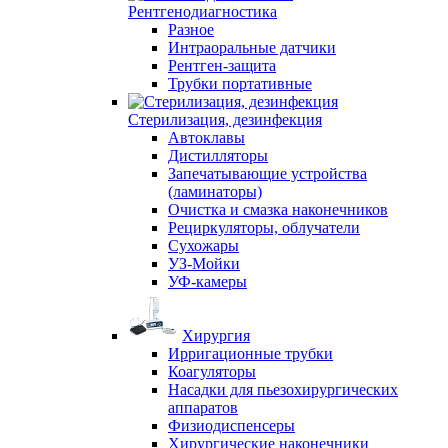
Рентгенодиагностика
Разное
Интраоральные датчики
Рентген-защита
Трубки портативные
Стерилизация, дезинфекция
Автоклавы
Дистилляторы
Запечатывающие устройства
(ламинаторы)
Очистка и смазка наконечников
Рециркуляторы, облучатели
Сухожары
УЗ-Мойки
УФ-камеры
Хирургия
Ирригационные трубки
Коагуляторы
Насадки для пьезохирургических
аппаратов
Физиодиспенсеры
Хирургические наконечники