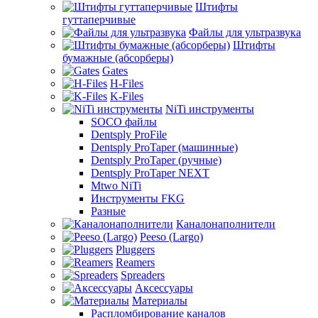
Штифты
гуттаперчивые
Файлы для ультразвука
Штифты
бумажные (абсорберы)
Gates
H-Files
K-Files
NiTi инструменты
SOCO файлы
Dentsply ProFile
Dentsply ProTaper (машинные)
Dentsply ProTaper (ручные)
Dentsply ProTaper NEXT
Mtwo NiTi
Инструменты FKG
Разные
Каналонаполнители
Peeso (Largo)
Pluggers
Reamers
Spreaders
Аксессуары
Материалы
Распломбирование каналов