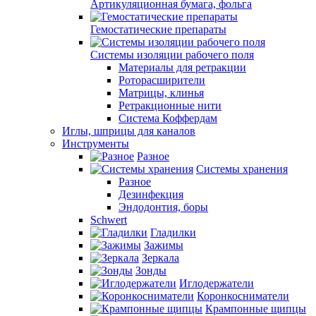
Артикуляционная бумага, фольга
Гемостатические препараты
Системы изоляции рабочего поля
Материалы для ретракции
Роторасширители
Матрицы, клинья
Ретракционные нити
Система Коффердам
Иглы, шприцы для каналов
Инструменты
Разное
Системы хранения
Разное
Дезинфекция
Эндодонтия, боры
Schwert
Гладилки
Зажимы
Зеркала
Зонды
Иглодержатели
Коронкосниматели
Крампонные щипцы