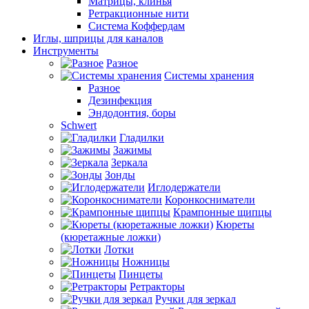
Матрицы, клинья
Ретракционные нити
Система Коффердам
Иглы, шприцы для каналов
Инструменты
Разное
Системы хранения
Разное
Дезинфекция
Эндодонтия, боры
Schwert
Гладилки
Зажимы
Зеркала
Зонды
Иглодержатели
Коронкосниматели
Крампонные щипцы
Кюреты
(кюретажные ложки)
Лотки
Ножницы
Пинцеты
Ретракторы
Ручки для зеркал