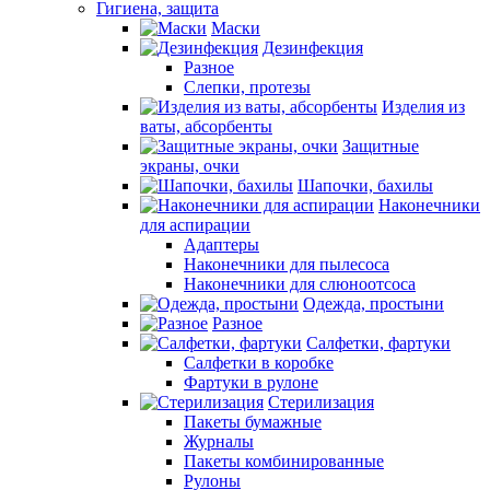
Гигиена, защита
Маски
Дезинфекция
Разное
Слепки, протезы
Изделия из
ваты, абсорбенты
Защитные
экраны, очки
Шапочки, бахилы
Наконечники
для аспирации
Адаптеры
Наконечники для пылесоса
Наконечники для слюноотсоса
Одежда, простыни
Разное
Салфетки, фартуки
Салфетки в коробке
Фартуки в рулоне
Стерилизация
Пакеты бумажные
Журналы
Пакеты комбинированные
Рулоны