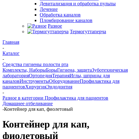
Девитализация и обработка пульпы
Лечение
Обработка каналов
Пломбирование каналов
Разное
Термогуттаперча
Главная
-
Каталог
-
Средства гигиены полости рта
Комплекты, Наборы
Боры
Гигиена, защита
Зуботехническая
лаборатория
Ортопедия
Терапия
Иглы, шприцы для
каналов
Инструменты
Оборудование
Профилактика для
пациентов
Хирургия
Эндодонтия
-
Разное в категории Профилактика для пациентов
Домашнее отбеливание
-
Контейнер для кап, фиолетовый
Контейнер для кап,
фиолетовый