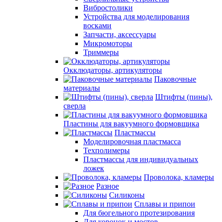
Вибростолики
Устройства для моделирования
восками
Запчасти, аксессуары
Микромоторы
Триммеры
Окклюдаторы, артикуляторы
Паковочные
материалы
Штифты (пины),
сверла
Пластины для вакуумного формовщика
Пластмассы
Моделировочная пластмасса
Техполимеры
Пластмассы для индивидуальных
ложек
Проволока, кламеры
Разное
Силиконы
Сплавы и припои
Для бюгельного протезирования
Для коронок и мостов