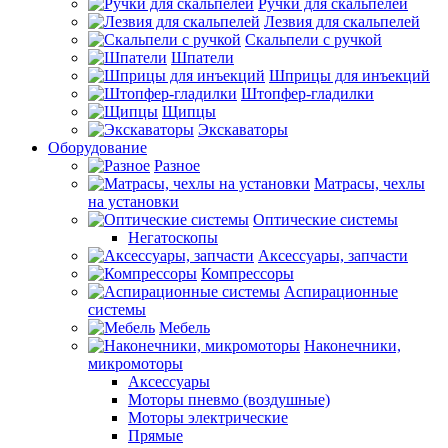
Ручки для скальпелей
Лезвия для скальпелей
Скальпели с ручкой
Шпатели
Шприцы для инъекций
Штопфер-гладилки
Щипцы
Экскаваторы
Оборудование
Разное
Матрасы, чехлы
на установки
Оптические системы
Негатоскопы
Аксессуары, запчасти
Компрессоры
Аспирационные
системы
Мебель
Наконечники,
микромоторы
Аксессуары
Моторы пневмо (воздушные)
Моторы электрические
Прямые