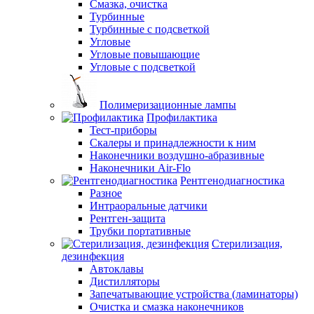
Смазка, очистка
Турбинные
Турбинные с подсветкой
Угловые
Угловые повышающие
Угловые с подсветкой
Полимеризационные лампы
Профилактика
Тест-приборы
Скалеры и принадлежности к ним
Наконечники воздушно-абразивные
Наконечники Air-Flo
Рентгенодиагностика
Разное
Интраоральные датчики
Рентген-защита
Трубки портативные
Стерилизация,
дезинфекция
Автоклавы
Дистилляторы
Запечатывающие устройства (ламинаторы)
Очистка и смазка наконечников