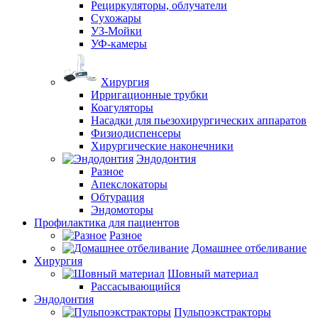
Рециркуляторы, облучатели
Сухожары
УЗ-Мойки
УФ-камеры
Хирургия
Ирригационные трубки
Коагуляторы
Насадки для пьезохирургических аппаратов
Физиодиспенсеры
Хирургические наконечники
Эндодонтия
Разное
Апекслокаторы
Обтурация
Эндомоторы
Профилактика для пациентов
Разное
Домашнее отбеливание
Хирургия
Шовный материал
Рассасывающийся
Эндодонтия
Пульпоэкстракторы