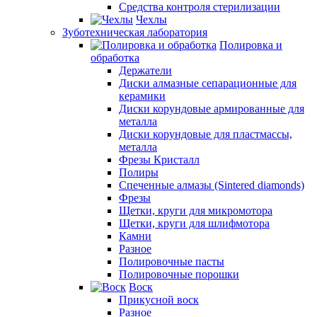
Средства контроля стерилизации
Чехлы
Зуботехническая лаборатория
Полировка и
обработка
Держатели
Диски алмазные сепарационные для
керамики
Диски корундовые армированные для
металла
Диски корундовые для пластмассы,
металла
Фрезы Кристалл
Полиры
Спеченные алмазы (Sintered diamonds)
Фрезы
Щетки, круги для микромотора
Щетки, круги для шлифмотора
Камни
Разное
Полировочные пасты
Полировочные порошки
Воск
Прикусной воск
Разное