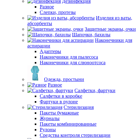
Дезинфекция
Разное
Слепки, протезы
Изделия из ваты,
абсорбенты
Защитные экраны, очки
Шапочки, бахилы
Наконечники для
аспирации
Адаптеры
Наконечники для пылесоса
Наконечники для слюноотсоса
Одежда, простыни
Разное
Салфетки, фартуки
Салфетки в коробке
Фартуки в рулоне
Стерилизация
Пакеты бумажные
Журналы
Пакеты комбинированные
Рулоны
Средства контроля стерилизации