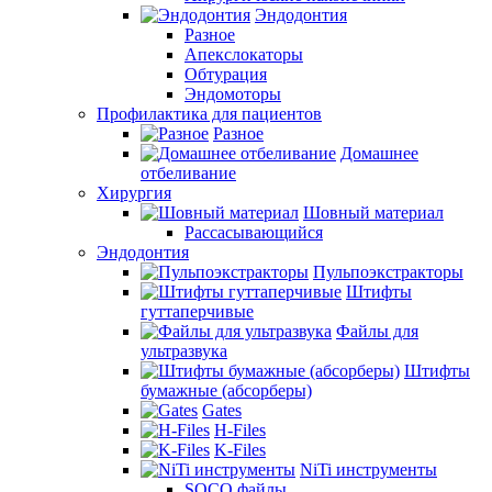
Эндодонтия
Разное
Апекслокаторы
Обтурация
Эндомоторы
Профилактика для пациентов
Разное
Домашнее
отбеливание
Хирургия
Шовный материал
Рассасывающийся
Эндодонтия
Пульпоэкстракторы
Штифты
гуттаперчивые
Файлы для
ультразвука
Штифты
бумажные (абсорберы)
Gates
H-Files
K-Files
NiTi инструменты
SOCO файлы