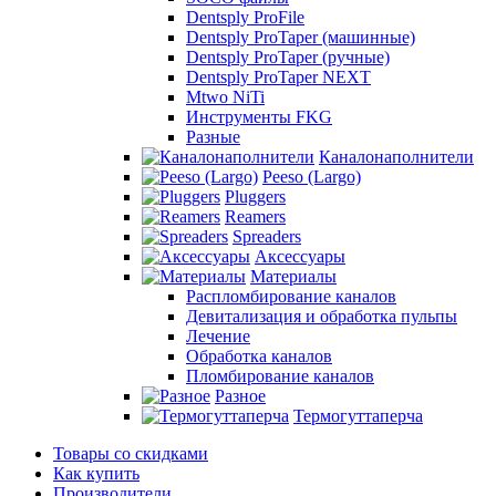
Dentsply ProFile
Dentsply ProTaper (машинные)
Dentsply ProTaper (ручные)
Dentsply ProTaper NEXT
Mtwo NiTi
Инструменты FKG
Разные
Каналонаполнители
Peeso (Largo)
Pluggers
Reamers
Spreaders
Аксессуары
Материалы
Распломбирование каналов
Девитализация и обработка пульпы
Лечение
Обработка каналов
Пломбирование каналов
Разное
Термогуттаперча
Товары со скидками
Как купить
Производители