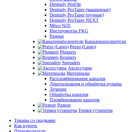
Dentsply ProFile
Dentsply ProTaper (машинные)
Dentsply ProTaper (ручные)
Dentsply ProTaper NEXT
Mtwo NiTi
Инструменты FKG
Разные
Каналонаполнители
Peeso (Largo)
Pluggers
Reamers
Spreaders
Аксессуары
Материалы
Распломбирование каналов
Девитализация и обработка пульпы
Лечение
Обработка каналов
Пломбирование каналов
Разное
Термогуттаперча
Товары со скидками
Как купить
Производители