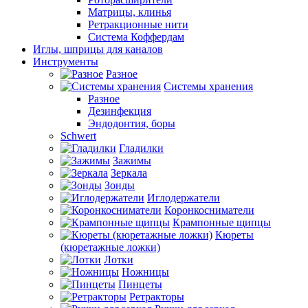
Матрицы, клинья
Ретракционные нити
Система Коффердам
Иглы, шприцы для каналов
Инструменты
Разное
Системы хранения
Разное
Дезинфекция
Эндодонтия, боры
Schwert
Гладилки
Зажимы
Зеркала
Зонды
Иглодержатели
Коронкосниматели
Крампонные щипцы
Кюреты
(кюретажные ложки)
Лотки
Ножницы
Пинцеты
Ретракторы