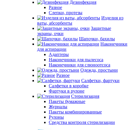
Дезинфекция
Разное
Слепки, протезы
Изделия из
ваты, абсорбенты
Защитные
экраны, очки
Шапочки, бахилы
Наконечники
для аспирации
Адаптеры
Наконечники для пылесоса
Наконечники для слюноотсоса
Одежда, простыни
Разное
Салфетки, фартуки
Салфетки в коробке
Фартуки в рулоне
Стерилизация
Пакеты бумажные
Журналы
Пакеты комбинированные
Рулоны
Средства контроля стерилизации