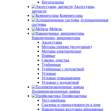
Негатоскопы
Аксессуары,
запчасти
Компрессоры
Аспирационные
системы
Мебель
Наконечники, микромоторы
Аксессуары
Моторы пневмо (воздушные)
Моторы электрические
Прямые
Смазка, очистка
Турбинные
Турбинные с подсветкой
Угловые
Угловые повышающие
Угловые с подсветкой
Полимеризационные лампы
Профилактика
Тест-приборы
Скалеры и принадлежности к ним
Наконечники воздушно-абразивные