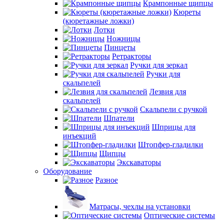
Крампонные щипцы
Кюреты
(кюретажные ложки)
Лотки
Ножницы
Пинцеты
Ретракторы
Ручки для зеркал
Ручки для
скальпелей
Лезвия для
скальпелей
Скальпели с ручкой
Шпатели
Шприцы для
инъекций
Штопфер-гладилки
Щипцы
Экскаваторы
Оборудование
Разное
Матрасы, чехлы на установки
Оптические системы