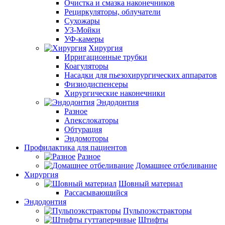
Очистка и смазка наконечников
Рециркуляторы, облучатели
Сухожары
УЗ-Мойки
УФ-камеры
Хирургия
Ирригационные трубки
Коагуляторы
Насадки для пьезохирургических аппаратов
Физиодиспенсеры
Хирургические наконечники
Эндодонтия
Разное
Апекслокаторы
Обтурация
Эндомоторы
Профилактика для пациентов
Разное
Домашнее отбеливание
Хирургия
Шовный материал
Рассасывающийся
Эндодонтия
Пульпоэкстракторы
Штифты