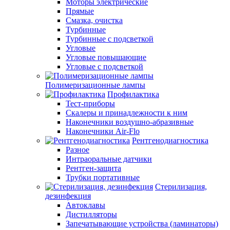
Моторы электрические
Прямые
Смазка, очистка
Турбинные
Турбинные с подсветкой
Угловые
Угловые повышающие
Угловые с подсветкой
Полимеризационные лампы
Профилактика
Тест-приборы
Скалеры и принадлежности к ним
Наконечники воздушно-абразивные
Наконечники Air-Flo
Рентгенодиагностика
Разное
Интраоральные датчики
Рентген-защита
Трубки портативные
Стерилизация,
дезинфекция
Автоклавы
Дистилляторы
Запечатывающие устройства (ламинаторы)