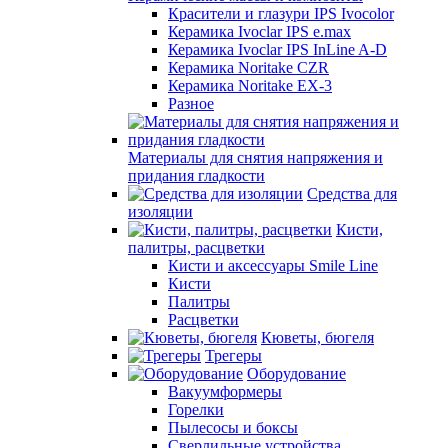
Красители и глазури IPS Ivocolor
Керамика Ivoclar IPS e.max
Керамика Ivoclar IPS InLine A-D
Керамика Noritake CZR
Керамика Noritake EX-3
Разное
Материалы для снятия напряжения и
придания гладкости
Средства для
изоляции
Кисти,
палитры, расцветки
Кисти и аксессуары Smile Line
Кисти
Палитры
Расцветки
Кюветы, бюгеля
Трегеры
Оборудование
Вакуумформеры
Горелки
Пылесосы и боксы
Сверлильные устройства