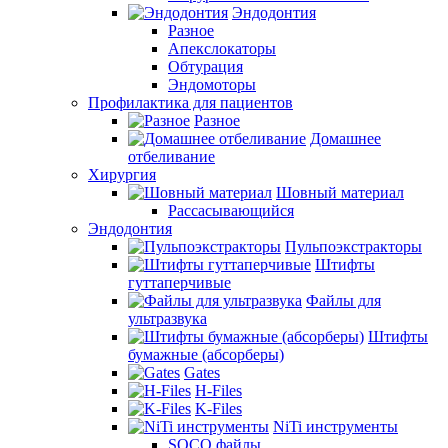
Эндодонтия
Разное
Апекслокаторы
Обтурация
Эндомоторы
Профилактика для пациентов
Разное
Домашнее
отбеливание
Хирургия
Шовный материал
Рассасывающийся
Эндодонтия
Пульпоэкстракторы
Штифты
гуттаперчивые
Файлы для
ультразвука
Штифты
бумажные (абсорберы)
Gates
H-Files
K-Files
NiTi инструменты
SOCO файлы