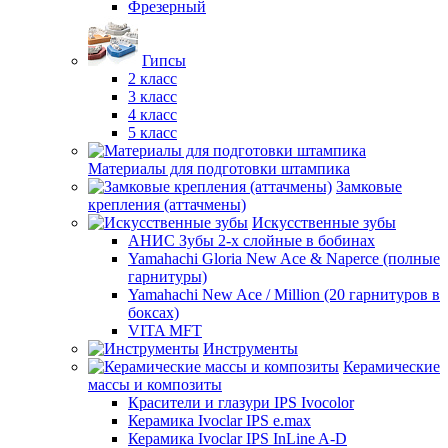
Фрезерный
Гипсы
2 класс
3 класс
4 класс
5 класс
Материалы для подготовки штампика
Замковые
крепления (аттачмены)
Искусственные зубы
АНИС Зубы 2-х слойные в бобинах
Yamahachi Gloria New Ace & Naperce (полные
гарнитуры)
Yamahachi New Ace / Million (20 гарнитуров в
боксах)
VITA MFT
Инструменты
Керамические
массы и композиты
Красители и глазури IPS Ivocolor
Керамика Ivoclar IPS e.max
Керамика Ivoclar IPS InLine A-D