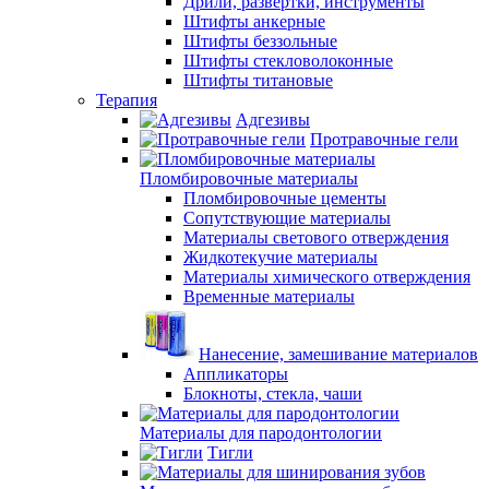
Дрили, развертки, инструменты
Штифты анкерные
Штифты беззольные
Штифты стекловолоконные
Штифты титановые
Терапия
Адгезивы
Протравочные гели
Пломбировочные материалы
Пломбировочные цементы
Сопутствующие материалы
Материалы светового отверждения
Жидкотекучие материалы
Материалы химического отверждения
Временные материалы
Нанесение, замешивание материалов
Аппликаторы
Блокноты, стекла, чаши
Материалы для пародонтологии
Тигли