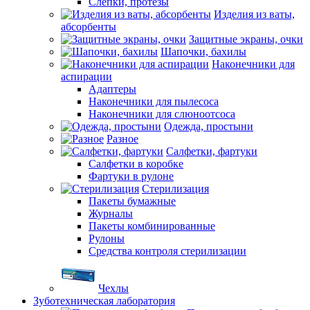
Слепки, протезы
Изделия из ваты,
абсорбенты
Защитные экраны, очки
Шапочки, бахилы
Наконечники для
аспирации
Адаптеры
Наконечники для пылесоса
Наконечники для слюноотсоса
Одежда, простыни
Разное
Салфетки, фартуки
Салфетки в коробке
Фартуки в рулоне
Стерилизация
Пакеты бумажные
Журналы
Пакеты комбинированные
Рулоны
Средства контроля стерилизации
Чехлы
Зуботехническая лаборатория