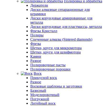
Полировка и обработка
Держатели
Диски алмазные сепарационные для
керамики
Диски корундовые армированные для
металла
Диски корундовые для пластмассы, металла
Фрезы Кристалл
Полиры
Спеченные алмазы (Sintered diamonds)
Фрезы
Щетки, круги для микромотора
Щетки, круги для шлифмотора
Камни
Разное
Полировочные пасты
Полировочные порошки
Воск
Прикусной воск
Разное
Восковые шаблоны и заготовки
Базисный
Моделировочный
Погружной
Литейный воск