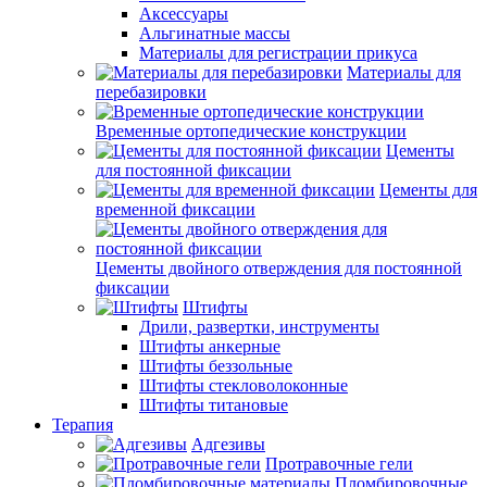
Аксессуары
Альгинатные массы
Материалы для регистрации прикуса
Материалы для
перебазировки
Временные ортопедические конструкции
Цементы
для постоянной фиксации
Цементы для
временной фиксации
Цементы двойного отверждения для постоянной
фиксации
Штифты
Дрили, развертки, инструменты
Штифты анкерные
Штифты беззольные
Штифты стекловолоконные
Штифты титановые
Терапия
Адгезивы
Протравочные гели
Пломбировочные