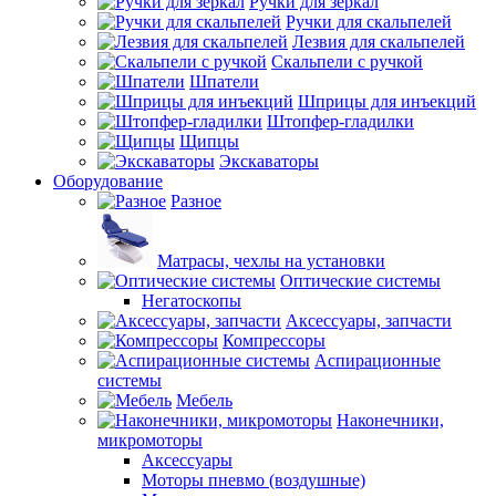
Ручки для зеркал
Ручки для скальпелей
Лезвия для скальпелей
Скальпели с ручкой
Шпатели
Шприцы для инъекций
Штопфер-гладилки
Щипцы
Экскаваторы
Оборудование
Разное
Матрасы, чехлы на установки
Оптические системы
Негатоскопы
Аксессуары, запчасти
Компрессоры
Аспирационные
системы
Мебель
Наконечники,
микромоторы
Аксессуары
Моторы пневмо (воздушные)