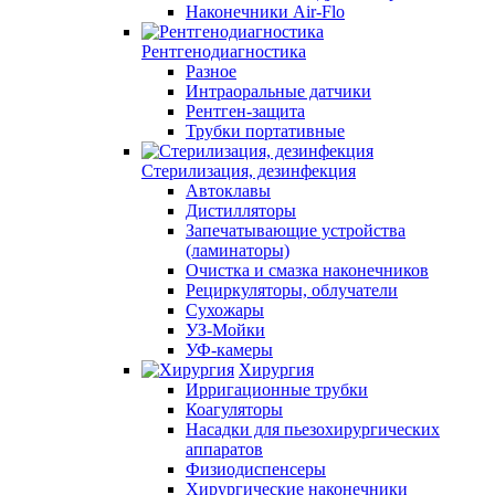
Наконечники Air-Flo
Рентгенодиагностика
Разное
Интраоральные датчики
Рентген-защита
Трубки портативные
Стерилизация, дезинфекция
Автоклавы
Дистилляторы
Запечатывающие устройства
(ламинаторы)
Очистка и смазка наконечников
Рециркуляторы, облучатели
Сухожары
УЗ-Мойки
УФ-камеры
Хирургия
Ирригационные трубки
Коагуляторы
Насадки для пьезохирургических
аппаратов
Физиодиспенсеры
Хирургические наконечники