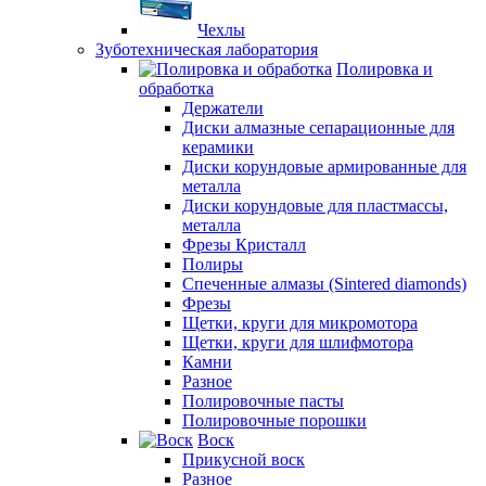
Чехлы
Зуботехническая лаборатория
Полировка и
обработка
Держатели
Диски алмазные сепарационные для
керамики
Диски корундовые армированные для
металла
Диски корундовые для пластмассы,
металла
Фрезы Кристалл
Полиры
Спеченные алмазы (Sintered diamonds)
Фрезы
Щетки, круги для микромотора
Щетки, круги для шлифмотора
Камни
Разное
Полировочные пасты
Полировочные порошки
Воск
Прикусной воск
Разное