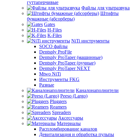
гуттаперчивые
Файлы для ультразвука
Штифты
бумажные (абсорберы)
Gates
H-Files
K-Files
NiTi инструменты
SOCO файлы
Dentsply ProFile
Dentsply ProTaper (машинные)
Dentsply ProTaper (ручные)
Dentsply ProTaper NEXT
Mtwo NiTi
Инструменты FKG
Разные
Каналонаполнители
Peeso (Largo)
Pluggers
Reamers
Spreaders
Аксессуары
Материалы
Распломбирование каналов
Девитализация и обработка пульпы