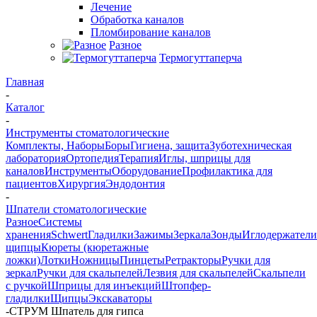
Лечение
Обработка каналов
Пломбирование каналов
Разное
Термогуттаперча
Главная
-
Каталог
-
Инструменты стоматологические
Комплекты, Наборы
Боры
Гигиена, защита
Зуботехническая
лаборатория
Ортопедия
Терапия
Иглы, шприцы для
каналов
Инструменты
Оборудование
Профилактика для
пациентов
Хирургия
Эндодонтия
-
Шпатели стоматологические
Разное
Системы
хранения
Schwert
Гладилки
Зажимы
Зеркала
Зонды
Иглодержатели
щипцы
Кюреты (кюретажные
ложки)
Лотки
Ножницы
Пинцеты
Ретракторы
Ручки для
зеркал
Ручки для скальпелей
Лезвия для скальпелей
Скальпели
с ручкой
Шприцы для инъекций
Штопфер-
гладилки
Щипцы
Экскаваторы
-
СТРУМ Шпатель для гипса