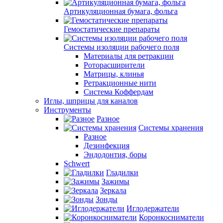
Артикуляционная бумага, фольга
Гемостатические препараты
Системы изоляции рабочего поля
Материалы для ретракции
Роторасширители
Матрицы, клинья
Ретракционные нити
Система Коффердам
Иглы, шприцы для каналов
Инструменты
Разное
Системы хранения
Разное
Дезинфекция
Эндодонтия, боры
Schwert
Гладилки
Зажимы
Зеркала
Зонды
Иглодержатели
Коронкосниматели