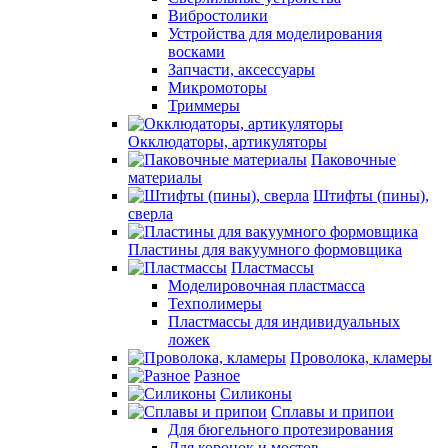
Вибростолики
Устройства для моделирования
восками
Запчасти, аксессуары
Микромоторы
Триммеры
Окклюдаторы, артикуляторы
Паковочные
материалы
Штифты (пины),
сверла
Пластины для вакуумного формовщика
Пластмассы
Моделировочная пластмасса
Техполимеры
Пластмассы для индивидуальных
ложек
Проволока, кламеры
Разное
Силиконы
Сплавы и припои
Для бюгельного протезирования
Для коронок и мостов