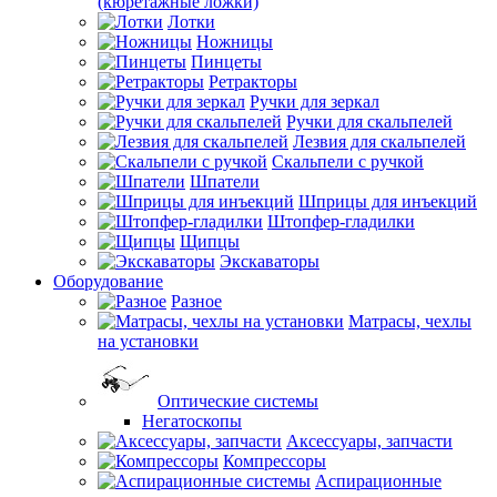
(кюретажные ложки)
Лотки
Ножницы
Пинцеты
Ретракторы
Ручки для зеркал
Ручки для скальпелей
Лезвия для скальпелей
Скальпели с ручкой
Шпатели
Шприцы для инъекций
Штопфер-гладилки
Щипцы
Экскаваторы
Оборудование
Разное
Матрасы, чехлы
на установки
Оптические системы
Негатоскопы
Аксессуары, запчасти
Компрессоры
Аспирационные