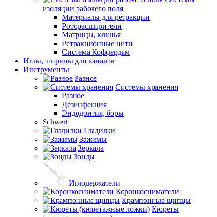
изоляции рабочего поля
Материалы для ретракции
Роторасширители
Матрицы, клинья
Ретракционные нити
Система Коффердам
Иглы, шприцы для каналов
Инструменты
Разное
Системы хранения
Разное
Дезинфекция
Эндодонтия, боры
Schwert
Гладилки
Зажимы
Зеркала
Зонды
Иглодержатели
Коронкосниматели
Крампонные щипцы
Кюреты