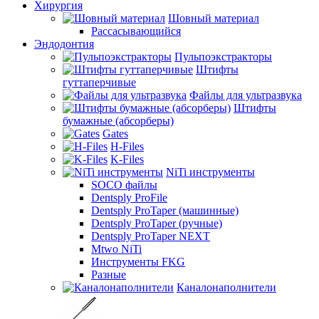
Хирургия
Шовный материал
Рассасывающийся
Эндодонтия
Пульпоэкстракторы
Штифты
гуттаперчивые
Файлы для ультразвука
Штифты
бумажные (абсорберы)
Gates
H-Files
K-Files
NiTi инструменты
SOCO файлы
Dentsply ProFile
Dentsply ProTaper (машинные)
Dentsply ProTaper (ручные)
Dentsply ProTaper NEXT
Mtwo NiTi
Инструменты FKG
Разные
Каналонаполнители