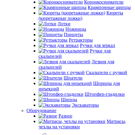
Коронкосниматели
Крампонные щипцы
Кюреты
(кюретажные ложки)
Лотки
Ножницы
Пинцеты
Ретракторы
Ручки для зеркал
Ручки для
скальпелей
Лезвия для
скальпелей
Скальпели с ручкой
Шпатели
Шприцы для
инъекций
Штопфер-гладилки
Щипцы
Экскаваторы
Оборудование
Разное
Матрасы,
чехлы на установки