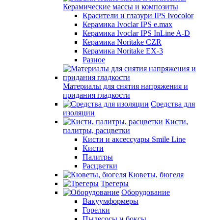
Керамические массы и композиты
Красители и глазури IPS Ivocolor
Керамика Ivoclar IPS e.max
Керамика Ivoclar IPS InLine A-D
Керамика Noritake CZR
Керамика Noritake EX-3
Разное
Материалы для снятия напряжения и
придания гладкости
Средства для
изоляции
Кисти,
палитры, расцветки
Кисти и аксессуары Smile Line
Кисти
Палитры
Расцветки
Кюветы, бюгеля
Трегеры
Оборудование
Вакуумформеры
Горелки
Пылесосы и боксы