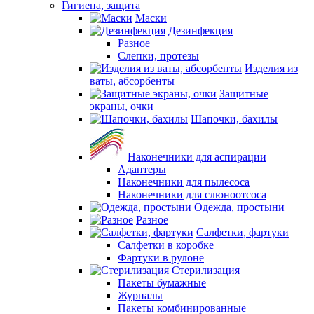
Гигиена, защита
Маски
Дезинфекция
Разное
Слепки, протезы
Изделия из
ваты, абсорбенты
Защитные
экраны, очки
Шапочки, бахилы
Наконечники для аспирации
Адаптеры
Наконечники для пылесоса
Наконечники для слюноотсоса
Одежда, простыни
Разное
Салфетки, фартуки
Салфетки в коробке
Фартуки в рулоне
Стерилизация
Пакеты бумажные
Журналы
Пакеты комбинированные