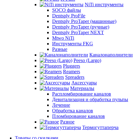
NiTi инструменты
SOCO файлы
Dentsply ProFile
Dentsply ProTaper (машинные)
Dentsply ProTaper (ручные)
Dentsply ProTaper NEXT
Mtwo NiTi
Инструменты FKG
Разные
Каналонаполнители
Peeso (Largo)
Pluggers
Reamers
Spreaders
Аксессуары
Материалы
Распломбирование каналов
Девитализация и обработка пульпы
Лечение
Обработка каналов
Пломбирование каналов
Разное
Термогуттаперча
Товары со скидками