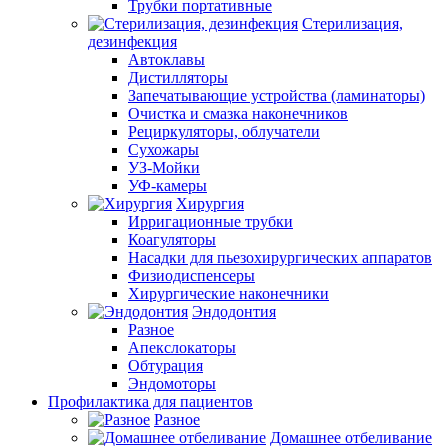
Трубки портативные
Стерилизация,
дезинфекция
Автоклавы
Дистилляторы
Запечатывающие устройства (ламинаторы)
Очистка и смазка наконечников
Рециркуляторы, облучатели
Сухожары
УЗ-Мойки
УФ-камеры
Хирургия
Ирригационные трубки
Коагуляторы
Насадки для пьезохирургических аппаратов
Физиодиспенсеры
Хирургические наконечники
Эндодонтия
Разное
Апекслокаторы
Обтурация
Эндомоторы
Профилактика для пациентов
Разное
Домашнее отбеливание