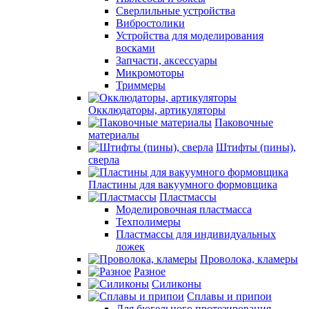
Сверлильные устройства
Вибростолики
Устройства для моделирования
восками
Запчасти, аксессуары
Микромоторы
Триммеры
Окклюдаторы, артикуляторы
Паковочные
материалы
Штифты (пины),
сверла
Пластины для вакуумного формовщика
Пластмассы
Моделировочная пластмасса
Техполимеры
Пластмассы для индивидуальных
ложек
Проволока, кламеры
Разное
Силиконы
Сплавы и припои
Для бюгельного протезирования