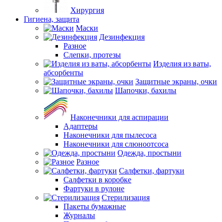
Хирургия
Гигиена, защита
Маски
Дезинфекция
Разное
Слепки, протезы
Изделия из ваты,
абсорбенты
Защитные экраны, очки
Шапочки, бахилы
Наконечники для аспирации
Адаптеры
Наконечники для пылесоса
Наконечники для слюноотсоса
Одежда, простыни
Разное
Салфетки, фартуки
Салфетки в коробке
Фартуки в рулоне
Стерилизация
Пакеты бумажные
Журналы