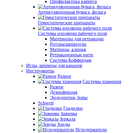
Профилактика кариеса
Артикуляционная бумага, фольга
Гемостатические препараты
Системы изоляции рабочего поля
Материалы для ретракции
Роторасширители
Матрицы, клинья
Ретракционные нити
Система Коффердам
Иглы, шприцы для каналов
Инструменты
Разное
Системы хранения
Разное
Дезинфекция
Эндодонтия, боры
Schwert
Гладилки
Зажимы
Зеркала
Зонды
Иглодержатели