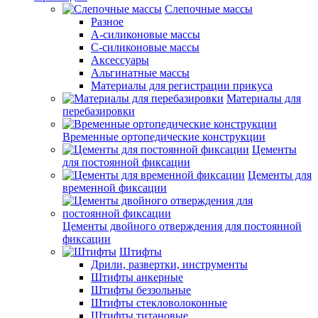
Слепочные массы
Разное
А-силиконовые массы
С-силиконовые массы
Аксессуары
Альгинатные массы
Материалы для регистрации прикуса
Материалы для
перебазировки
Временные ортопедические конструкции
Цементы
для постоянной фиксации
Цементы для
временной фиксации
Цементы двойного отверждения для постоянной
фиксации
Штифты
Дрили, развертки, инструменты
Штифты анкерные
Штифты беззольные
Штифты стекловолоконные
Штифты титановые