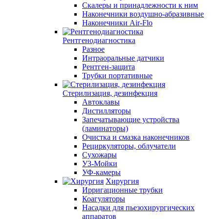
Скалеры и принадлежности к ним
Наконечники воздушно-абразивные
Наконечники Air-Flo
Рентгенодиагностика
Разное
Интраоральные датчики
Рентген-защита
Трубки портативные
Стерилизация, дезинфекция
Автоклавы
Дистилляторы
Запечатывающие устройства
(ламинаторы)
Очистка и смазка наконечников
Рециркуляторы, облучатели
Сухожары
УЗ-Мойки
УФ-камеры
Хирургия
Ирригационные трубки
Коагуляторы
Насадки для пьезохирургических
аппаратов