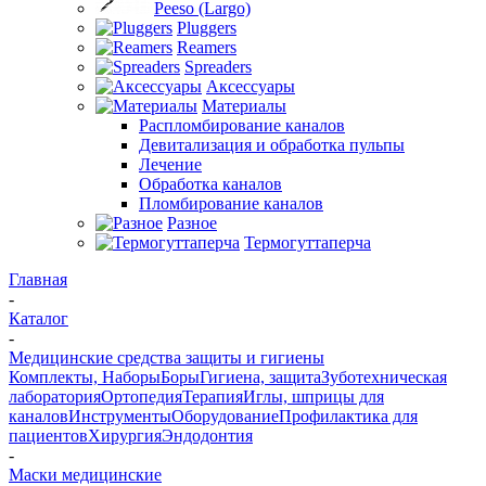
Peeso (Largo)
Pluggers
Reamers
Spreaders
Аксессуары
Материалы
Распломбирование каналов
Девитализация и обработка пульпы
Лечение
Обработка каналов
Пломбирование каналов
Разное
Термогуттаперча
Главная
-
Каталог
-
Медицинские средства защиты и гигиены
Комплекты, Наборы
Боры
Гигиена, защита
Зуботехническая
лаборатория
Ортопедия
Терапия
Иглы, шприцы для
каналов
Инструменты
Оборудование
Профилактика для
пациентов
Хирургия
Эндодонтия
-
Маски медицинские