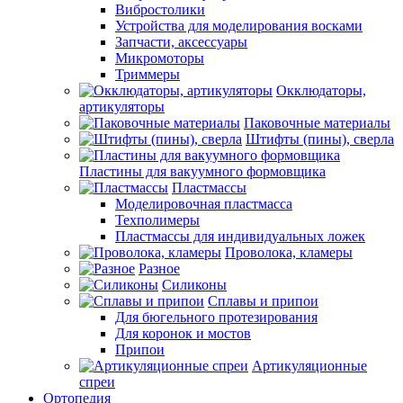
Вибростолики
Устройства для моделирования восками
Запчасти, аксессуары
Микромоторы
Триммеры
Окклюдаторы,
артикуляторы
Паковочные материалы
Штифты (пины), сверла
Пластины для вакуумного формовщика
Пластмассы
Моделировочная пластмасса
Техполимеры
Пластмассы для индивидуальных ложек
Проволока, кламеры
Разное
Силиконы
Сплавы и припои
Для бюгельного протезирования
Для коронок и мостов
Припои
Артикуляционные
спреи
Ортопедия