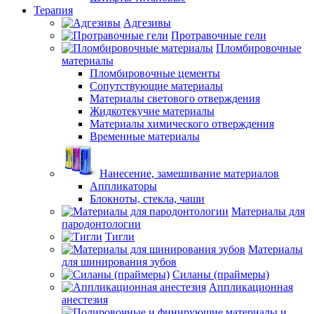
Терапия
Адгезивы
Протравочные гели
Пломбировочные
материалы
Пломбировочные цементы
Сопутствующие материалы
Материалы светового отверждения
Жидкотекучие материалы
Материалы химического отверждения
Временные материалы
Нанесение, замешивание материалов
Аппликаторы
Блокноты, стекла, чаши
Материалы для
пародонтологии
Тигли
Материалы
для шинирования зубов
Силаны (праймеры)
Аппликационная
анестезия