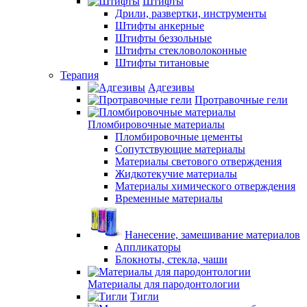
Штифты
Дрили, развертки, инструменты
Штифты анкерные
Штифты беззольные
Штифты стекловолоконные
Штифты титановые
Терапия
Адгезивы
Протравочные гели
Пломбировочные материалы
Пломбировочные цементы
Сопутствующие материалы
Материалы светового отверждения
Жидкотекучие материалы
Материалы химического отверждения
Временные материалы
Нанесение, замешивание материалов
Аппликаторы
Блокноты, стекла, чаши
Материалы для пародонтологии
Тигли