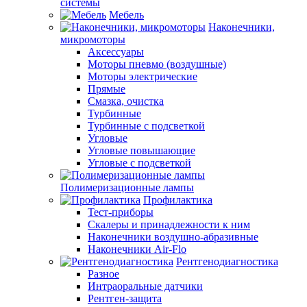
системы
Мебель
Наконечники,
микромоторы
Аксессуары
Моторы пневмо (воздушные)
Моторы электрические
Прямые
Смазка, очистка
Турбинные
Турбинные с подсветкой
Угловые
Угловые повышающие
Угловые с подсветкой
Полимеризационные лампы
Профилактика
Тест-приборы
Скалеры и принадлежности к ним
Наконечники воздушно-абразивные
Наконечники Air-Flo
Рентгенодиагностика
Разное
Интраоральные датчики
Рентген-защита