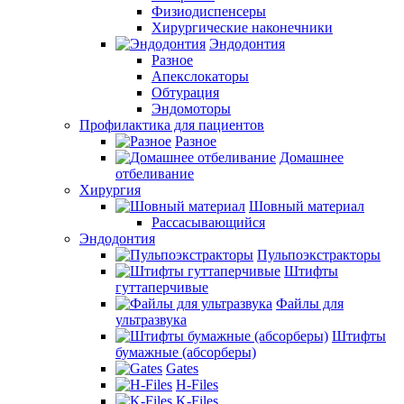
Физиодиспенсеры
Хирургические наконечники
Эндодонтия
Разное
Апекслокаторы
Обтурация
Эндомоторы
Профилактика для пациентов
Разное
Домашнее
отбеливание
Хирургия
Шовный материал
Рассасывающийся
Эндодонтия
Пульпоэкстракторы
Штифты
гуттаперчивые
Файлы для
ультразвука
Штифты
бумажные (абсорберы)
Gates
H-Files
K-Files