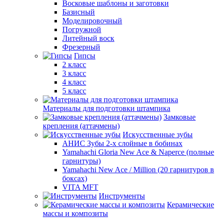
Восковые шаблоны и заготовки
Базисный
Моделировочный
Погружной
Литейный воск
Фрезерный
Гипсы
2 класс
3 класс
4 класс
5 класс
Материалы для подготовки штампика
Замковые
крепления (аттачмены)
Искусственные зубы
АНИС Зубы 2-х слойные в бобинах
Yamahachi Gloria New Ace & Naperce (полные
гарнитуры)
Yamahachi New Ace / Million (20 гарнитуров в
боксах)
VITA MFT
Инструменты
Керамические
массы и композиты