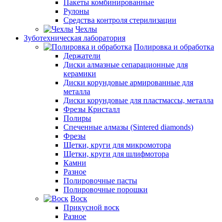
Пакеты комбинированные
Рулоны
Средства контроля стерилизации
Чехлы
Зуботехническая лаборатория
Полировка и обработка
Держатели
Диски алмазные сепарационные для
керамики
Диски корундовые армированные для
металла
Диски корундовые для пластмассы, металла
Фрезы Кристалл
Полиры
Спеченные алмазы (Sintered diamonds)
Фрезы
Щетки, круги для микромотора
Щетки, круги для шлифмотора
Камни
Разное
Полировочные пасты
Полировочные порошки
Воск
Прикусной воск
Разное