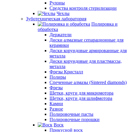
Рулоны
Средства контроля стерилизации
Чехлы
Зуботехническая лаборатория
Полировка и
обработка
Держатели
Диски алмазные сепарационные для
керамики
Диски корундовые армированные для
металла
Диски корундовые для пластмассы,
металла
Фрезы Кристалл
Полиры
Спеченные алмазы (Sintered diamonds)
Фрезы
Щетки, круги для микромотора
Щетки, круги для шлифмотора
Камни
Разное
Полировочные пасты
Полировочные порошки
Воск
Прикусной воск