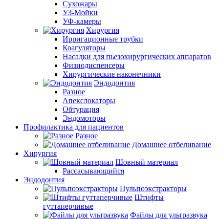
Сухожары
УЗ-Мойки
УФ-камеры
Хирургия
Ирригационные трубки
Коагуляторы
Насадки для пьезохирургических аппаратов
Физиодиспенсеры
Хирургические наконечники
Эндодонтия
Разное
Апекслокаторы
Обтурация
Эндомоторы
Профилактика для пациентов
Разное
Домашнее отбеливание
Хирургия
Шовный материал
Рассасывающийся
Эндодонтия
Пульпоэкстракторы
Штифты
гуттаперчивые
Файлы для ультразвука