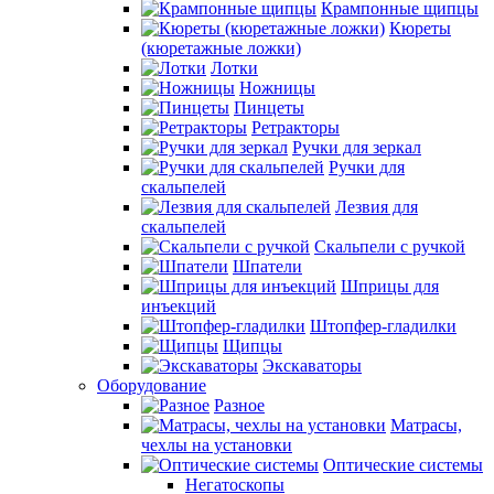
Крампонные щипцы
Кюреты
(кюретажные ложки)
Лотки
Ножницы
Пинцеты
Ретракторы
Ручки для зеркал
Ручки для
скальпелей
Лезвия для
скальпелей
Скальпели с ручкой
Шпатели
Шприцы для
инъекций
Штопфер-гладилки
Щипцы
Экскаваторы
Оборудование
Разное
Матрасы,
чехлы на установки
Оптические системы
Негатоскопы