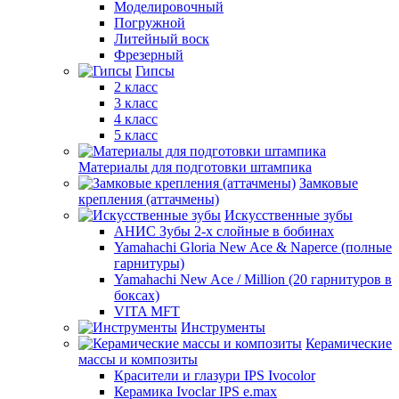
Моделировочный
Погружной
Литейный воск
Фрезерный
Гипсы
2 класс
3 класс
4 класс
5 класс
Материалы для подготовки штампика
Замковые
крепления (аттачмены)
Искусственные зубы
АНИС Зубы 2-х слойные в бобинах
Yamahachi Gloria New Ace & Naperce (полные
гарнитуры)
Yamahachi New Ace / Million (20 гарнитуров в
боксах)
VITA MFT
Инструменты
Керамические
массы и композиты
Красители и глазури IPS Ivocolor
Керамика Ivoclar IPS e.max