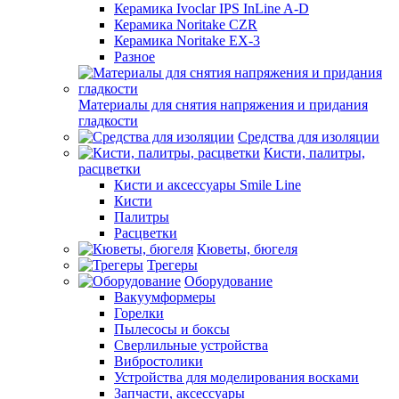
Керамика Ivoclar IPS InLine A-D
Керамика Noritake CZR
Керамика Noritake EX-3
Разное
Материалы для снятия напряжения и придания
гладкости
Средства для изоляции
Кисти, палитры,
расцветки
Кисти и аксессуары Smile Line
Кисти
Палитры
Расцветки
Кюветы, бюгеля
Трегеры
Оборудование
Вакуумформеры
Горелки
Пылесосы и боксы
Сверлильные устройства
Вибростолики
Устройства для моделирования восками
Запчасти, аксессуары