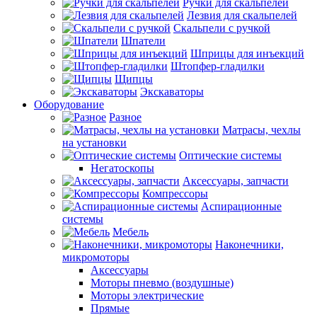
Ручки для скальпелей
Лезвия для скальпелей
Скальпели с ручкой
Шпатели
Шприцы для инъекций
Штопфер-гладилки
Щипцы
Экскаваторы
Оборудование
Разное
Матрасы, чехлы
на установки
Оптические системы
Негатоскопы
Аксессуары, запчасти
Компрессоры
Аспирационные
системы
Мебель
Наконечники,
микромоторы
Аксессуары
Моторы пневмо (воздушные)
Моторы электрические
Прямые