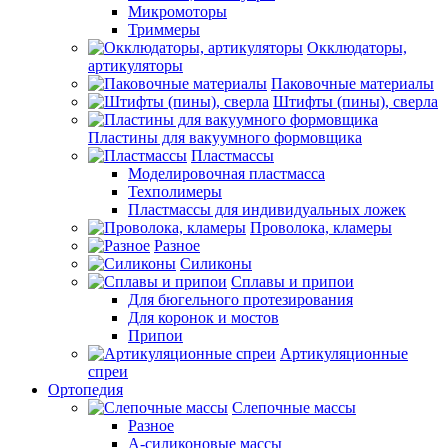
Микромоторы
Триммеры
Окклюдаторы,
артикуляторы
Паковочные материалы
Штифты (пины), сверла
Пластины для вакуумного формовщика
Пластмассы
Моделировочная пластмасса
Техполимеры
Пластмассы для индивидуальных ложек
Проволока, кламеры
Разное
Силиконы
Сплавы и припои
Для бюгельного протезирования
Для коронок и мостов
Припои
Артикуляционные
спреи
Ортопедия
Слепочные массы
Разное
А-силиконовые массы