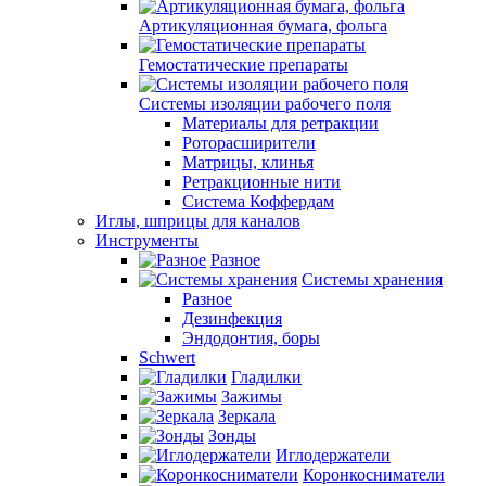
Артикуляционная бумага, фольга
Гемостатические препараты
Системы изоляции рабочего поля
Материалы для ретракции
Роторасширители
Матрицы, клинья
Ретракционные нити
Система Коффердам
Иглы, шприцы для каналов
Инструменты
Разное
Системы хранения
Разное
Дезинфекция
Эндодонтия, боры
Schwert
Гладилки
Зажимы
Зеркала
Зонды
Иглодержатели
Коронкосниматели