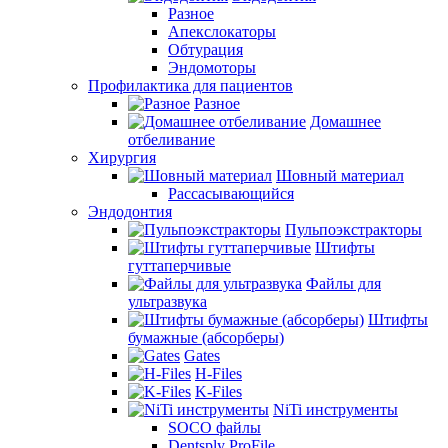
Разное
Апекслокаторы
Обтурация
Эндомоторы
Профилактика для пациентов
Разное
Домашнее
отбеливание
Хирургия
Шовный материал
Рассасывающийся
Эндодонтия
Пульпоэкстракторы
Штифты
гуттаперчивые
Файлы для
ультразвука
Штифты
бумажные (абсорберы)
Gates
H-Files
K-Files
NiTi инструменты
SOCO файлы
Dentsply ProFile