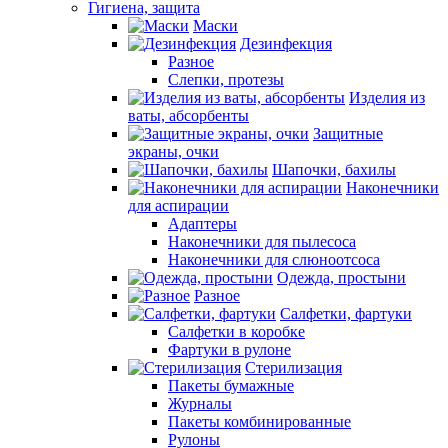
Гигиена, защита
Маски
Дезинфекция
Разное
Слепки, протезы
Изделия из
ваты, абсорбенты
Защитные
экраны, очки
Шапочки, бахилы
Наконечники
для аспирации
Адаптеры
Наконечники для пылесоса
Наконечники для слюноотсоса
Одежда, простыни
Разное
Салфетки, фартуки
Салфетки в коробке
Фартуки в рулоне
Стерилизация
Пакеты бумажные
Журналы
Пакеты комбинированные
Рулоны