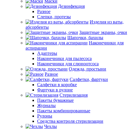
Маски
Дезинфекция
Разное
Слепки, протезы
Изделия из ваты,
абсорбенты
Защитные экраны, очки
Шапочки, бахилы
Наконечники для
аспирации
Адаптеры
Наконечники для пылесоса
Наконечники для слюноотсоса
Одежда, простыни
Разное
Салфетки, фартуки
Салфетки в коробке
Фартуки в рулоне
Стерилизация
Пакеты бумажные
Журналы
Пакеты комбинированные
Рулоны
Средства контроля стерилизации
Чехлы