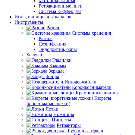
Матрицы, клинья
Ретракционные нити
Система Коффердам
Иглы, шприцы для каналов
Инструменты
Разное
Системы хранения
Разное
Дезинфекция
Эндодонтия, боры
Schwert
Гладилки
Зажимы
Зеркала
Зонды
Иглодержатели
Коронкосниматели
Крампонные щипцы
Кюреты
(кюретажные ложки)
Лотки
Ножницы
Пинцеты
Ретракторы
Ручки для зеркал