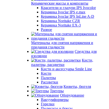
Керамические массы и композиты
Красители и глазури IPS Ivocolor
Керамика Ivoclar IPS e.max
Керамика Ivoclar IPS InLine A-D
Керамика Noritake CZR
Керамика Noritake EX-3
Разное
Материалы для снятия напряжения и
придания гладкости
Средства для
изоляции
Кисти,
палитры, расцветки
Кисти и аксессуары Smile Line
Кисти
Палитры
Расцветки
Кюветы, бюгеля
Трегеры
Оборудование
Вакуумформеры
Горелки
Пылесосы и боксы