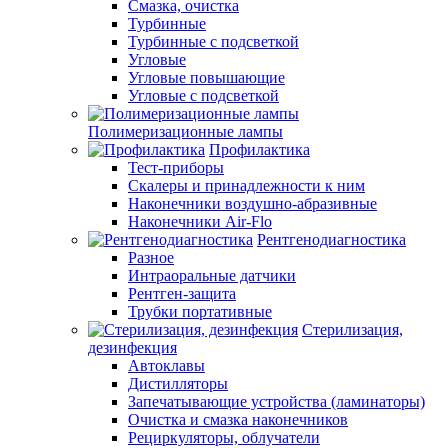
Смазка, очистка
Турбинные
Турбинные с подсветкой
Угловые
Угловые повышающие
Угловые с подсветкой
Полимеризационные лампы
Профилактика
Тест-приборы
Скалеры и принадлежности к ним
Наконечники воздушно-абразивные
Наконечники Air-Flo
Рентгенодиагностика
Разное
Интраоральные датчики
Рентген-защита
Трубки портативные
Стерилизация,
дезинфекция
Автоклавы
Дистилляторы
Запечатывающие устройства (ламинаторы)
Очистка и смазка наконечников
Рециркуляторы, облучатели