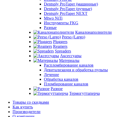
Dentsply ProTaper (машинные)
Dentsply ProTaper (ручные)
Dentsply ProTaper NEXT
Mtwo NiTi
Инструменты FKG
Разные
Каналонаполнители
Peeso (Largo)
Pluggers
Reamers
Spreaders
Аксессуары
Материалы
Распломбирование каналов
Девитализация и обработка пульпы
Лечение
Обработка каналов
Пломбирование каналов
Разное
Термогуттаперча
Товары со скидками
Как купить
Производители
О компании