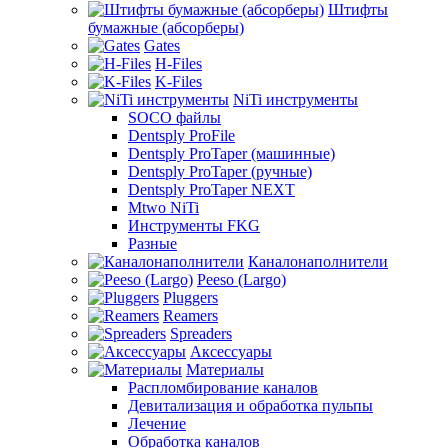
Штифты
бумажные (абсорберы)
Gates
H-Files
K-Files
NiTi инструменты
SOCO файлы
Dentsply ProFile
Dentsply ProTaper (машинные)
Dentsply ProTaper (ручные)
Dentsply ProTaper NEXT
Mtwo NiTi
Инструменты FKG
Разные
Каналонаполнители
Peeso (Largo)
Pluggers
Reamers
Spreaders
Аксессуары
Материалы
Распломбирование каналов
Девитализация и обработка пульпы
Лечение
Обработка каналов