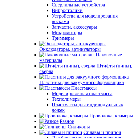
Сверлильные устройства
Вибростолики
Устройства для моделирования
восками
Запчасти, аксессуары
Микромоторы
Триммеры
Окклюдаторы, артикуляторы
Паковочные
материалы
Штифты (пины),
сверла
Пластины для вакуумного формовщика
Пластмассы
Моделировочная пластмасса
Техполимеры
Пластмассы для индивидуальных
ложек
Проволока, кламеры
Разное
Силиконы
Сплавы и припои
Для бюгельного протезирования