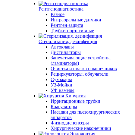
Рентгенодиагностика
Разное
Интраоральные датчики
Рентген-защита
Трубки портативные
Стерилизация, дезинфекция
Автоклавы
Дистилляторы
Запечатывающие устройства
(ламинаторы)
Очистка и смазка наконечников
Рециркуляторы, облучатели
Сухожары
УЗ-Мойки
УФ-камеры
Хирургия
Ирригационные трубки
Коагуляторы
Насадки для пьезохирургических
аппаратов
Физиодиспенсеры
Хирургические наконечники
Эндодонтия