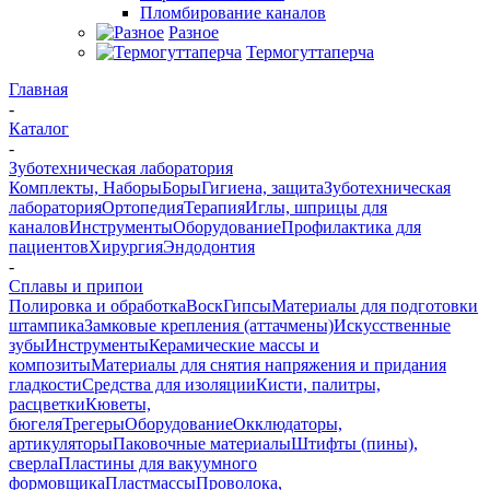
Пломбирование каналов
Разное
Термогуттаперча
Главная
-
Каталог
-
Зуботехническая лаборатория
Комплекты, Наборы
Боры
Гигиена, защита
Зуботехническая
лаборатория
Ортопедия
Терапия
Иглы, шприцы для
каналов
Инструменты
Оборудование
Профилактика для
пациентов
Хирургия
Эндодонтия
-
Сплавы и припои
Полировка и обработка
Воск
Гипсы
Материалы для подготовки
штампика
Замковые крепления (аттачмены)
Искусственные
зубы
Инструменты
Керамические массы и
композиты
Материалы для снятия напряжения и придания
гладкости
Средства для изоляции
Кисти, палитры,
расцветки
Кюветы,
бюгеля
Трегеры
Оборудование
Окклюдаторы,
артикуляторы
Паковочные материалы
Штифты (пины),
сверла
Пластины для вакуумного
формовщика
Пластмассы
Проволока,