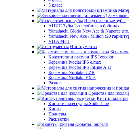
5 класс
Мате
Замковые 
Искусственные зубы
АНИС Зубы 2-х слойные в бобинах
Yamahachi Gloria New Ace & Naperce (п
Yamahachi New Ace / Million (20 гарниту
VITA MFT
Инструменты
Керамиче
Красители и глазури IPS Ivocolor
Керамика Ivoclar IPS e.max
Керамика Ivoclar IPS InLine A-D
Керамика Noritake CZR
Керамика Noritake EX-3
Разное
Средства для изоля
Кисти, палитры
Кисти и аксессуары Smile Line
Кисти
Палитры
Расцветки
Кюветы, бюгеля