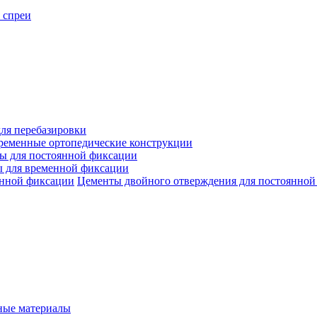
 спреи
ля перебазировки
ременные ортопедические конструкции
ы для постоянной фиксации
 для временной фиксации
Цементы двойного отверждения для постоянной
ые материалы