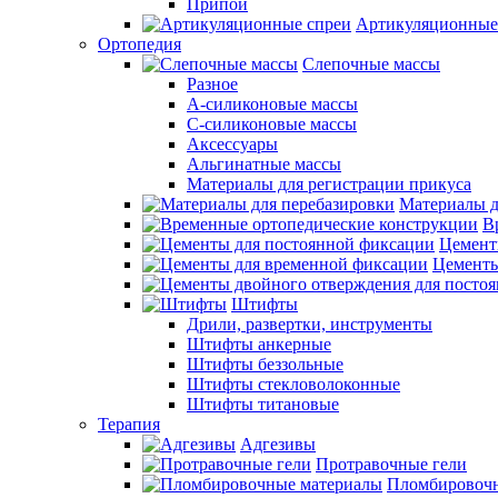
Припои
Артикуляционные
Ортопедия
Слепочные массы
Разное
А-силиконовые массы
С-силиконовые массы
Аксессуары
Альгинатные массы
Материалы для регистрации прикуса
Материалы д
В
Цемент
Цементы
Штифты
Дрили, развертки, инструменты
Штифты анкерные
Штифты беззольные
Штифты стекловолоконные
Штифты титановые
Терапия
Адгезивы
Протравочные гели
Пломбировочн