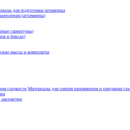
риалы для подготовки штампика
крепления (аттачмены)
олные гарнитуры)
ров в боксах)
ские массы и композиты
Материалы для снятия напряжения и придания гла
ции
, расцветки