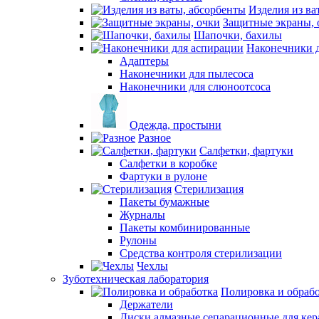
Изделия из ва
Защитные экраны, 
Шапочки, бахилы
Наконечники 
Адаптеры
Наконечники для пылесоса
Наконечники для слюноотсоса
Одежда, простыни
Разное
Салфетки, фартуки
Салфетки в коробке
Фартуки в рулоне
Стерилизация
Пакеты бумажные
Журналы
Пакеты комбинированные
Рулоны
Средства контроля стерилизации
Чехлы
Зуботехническая лаборатория
Полировка и обраб
Держатели
Диски алмазные сепарационные для ке