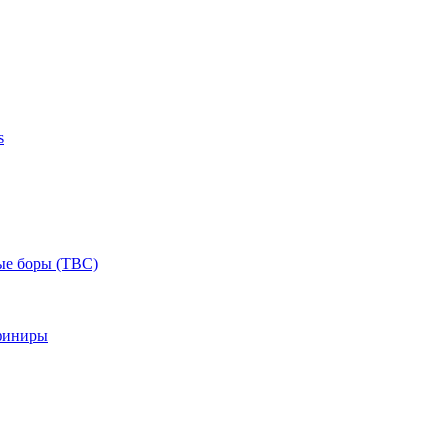
s
ые боры (ТВС)
финиры