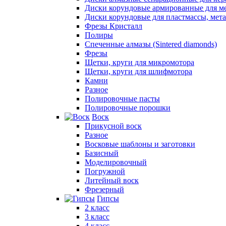
Диски корундовые армированные для м
Диски корундовые для пластмассы, мет
Фрезы Кристалл
Полиры
Спеченные алмазы (Sintered diamonds)
Фрезы
Щетки, круги для микромотора
Щетки, круги для шлифмотора
Камни
Разное
Полировочные пасты
Полировочные порошки
Воск
Прикусной воск
Разное
Восковые шаблоны и заготовки
Базисный
Моделировочный
Погружной
Литейный воск
Фрезерный
Гипсы
2 класс
3 класс
4 класс