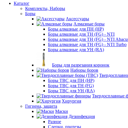
Каталог
Комплекты, Наборы
Боры
Аксессуары
Алмазные боры
Боры алмазные для ПН (HP)
Боры алмазные для ТН (FG) - NTI
Боры алмазные для ТН (FG) - NTI Abacu
Боры алмазные для ТН (FG) - NTI Turbo
Боры алмазные для УН (RA)
Боры для разрезания коронок
Наборы боров
Твердосплавн
Боры ТВС для ПН (HP)
Боры ТВС для ТН (FG)
Боры ТВС для УН (RA)
Твердосплавные 
Хирургия
Гигиена, защита
Маски
Дезинфекция
Разное
Слепки, протезы