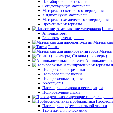
Пломбировочные цементы
Сопутствующие материалы
Материалы светового отверждения
Жидкотекучие материалы
Материалы химического отверждения
Временные материалы
Нанес
Аппликаторы
Блокноты, стекла, чаши
Материалы
Тигли
Матери
Силаны (праймеры)
Аппликационна
Полировальные резинки
Полировальные щетки
Полировочные штрипсы
Аксессуары
Пасты для полировки реставраций
Полировочные диски
Професси
Пасты для профессиональной чистки
Таблетки для полоскания