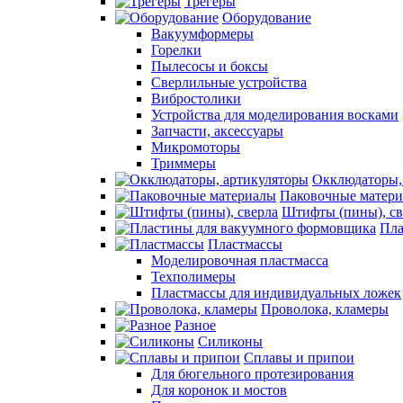
Трегеры
Оборудование
Вакуумформеры
Горелки
Пылесосы и боксы
Сверлильные устройства
Вибростолики
Устройства для моделирования восками
Запчасти, аксессуары
Микромоторы
Триммеры
Окклюдаторы,
Паковочные матер
Штифты (пины), св
Пла
Пластмассы
Моделировочная пластмасса
Техполимеры
Пластмассы для индивидуальных ложек
Проволока, кламеры
Разное
Силиконы
Сплавы и припои
Для бюгельного протезирования
Для коронок и мостов