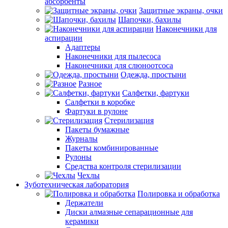
абсорбенты
Защитные экраны, очки
Шапочки, бахилы
Наконечники для
аспирации
Адаптеры
Наконечники для пылесоса
Наконечники для слюноотсоса
Одежда, простыни
Разное
Салфетки, фартуки
Салфетки в коробке
Фартуки в рулоне
Стерилизация
Пакеты бумажные
Журналы
Пакеты комбинированные
Рулоны
Средства контроля стерилизации
Чехлы
Зуботехническая лаборатория
Полировка и обработка
Держатели
Диски алмазные сепарационные для
керамики