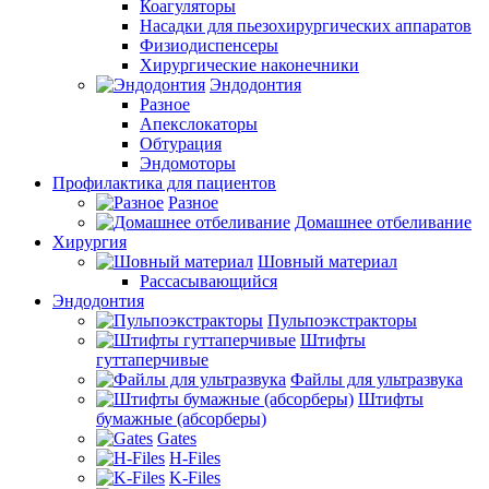
Коагуляторы
Насадки для пьезохирургических аппаратов
Физиодиспенсеры
Хирургические наконечники
Эндодонтия
Разное
Апекслокаторы
Обтурация
Эндомоторы
Профилактика для пациентов
Разное
Домашнее отбеливание
Хирургия
Шовный материал
Рассасывающийся
Эндодонтия
Пульпоэкстракторы
Штифты
гуттаперчивые
Файлы для ультразвука
Штифты
бумажные (абсорберы)
Gates
H-Files
K-Files