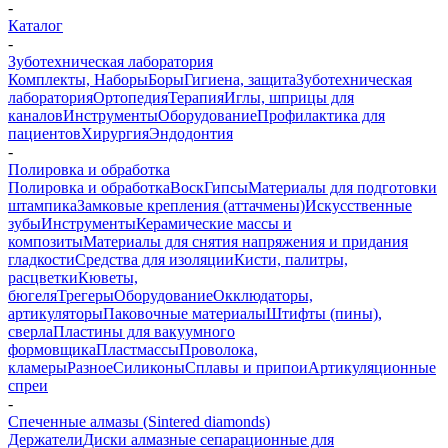
-
Каталог
-
Зуботехническая лаборатория
Комплекты, Наборы
Боры
Гигиена, защита
Зуботехническая
лаборатория
Ортопедия
Терапия
Иглы, шприцы для
каналов
Инструменты
Оборудование
Профилактика для
пациентов
Хирургия
Эндодонтия
-
Полировка и обработка
Полировка и обработка
Воск
Гипсы
Материалы для подготовки
штампика
Замковые крепления (аттачмены)
Искусственные
зубы
Инструменты
Керамические массы и
композиты
Материалы для снятия напряжения и придания
гладкости
Средства для изоляции
Кисти, палитры,
расцветки
Кюветы,
бюгеля
Трегеры
Оборудование
Окклюдаторы,
артикуляторы
Паковочные материалы
Штифты (пины),
сверла
Пластины для вакуумного
формовщика
Пластмассы
Проволока,
кламеры
Разное
Силиконы
Сплавы и припои
Артикуляционные
спреи
-
Спеченные алмазы (Sintered diamonds)
Держатели
Диски алмазные сепарационные для