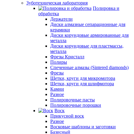
Зуботехническая лаборатория
Полировка и
обработка
Держатели
Диски алмазные сепарационные для
керамики
Диски корундовые армированные для
металла
Диски корундовые для пластмассы,
металла
Фрезы Кристалл
Полиры
Спеченные алмазы (Sintered diamonds)
Фрезы
Щетки, круги для микромотора
Щетки, круги для шлифмотора
Камни
Разное
Полировочные пасты
Полировочные порошки
Воск
Прикусной воск
Разное
Восковые шаблоны и заготовки
Базисный