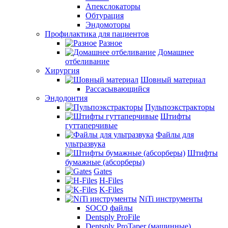
Апекслокаторы
Обтурация
Эндомоторы
Профилактика для пациентов
Разное
Домашнее
отбеливание
Хирургия
Шовный материал
Рассасывающийся
Эндодонтия
Пульпоэкстракторы
Штифты
гуттаперчивые
Файлы для
ультразвука
Штифты
бумажные (абсорберы)
Gates
H-Files
K-Files
NiTi инструменты
SOCO файлы
Dentsply ProFile
Dentsply ProTaper (машинные)