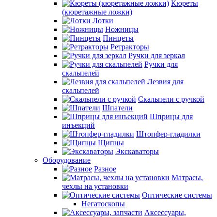
Кюреты
(кюретажные ложки)
Лотки
Ножницы
Пинцеты
Ретракторы
Ручки для зеркал
Ручки для
скальпелей
Лезвия для
скальпелей
Скальпели с ручкой
Шпатели
Шприцы для
инъекций
Штопфер-гладилки
Щипцы
Экскаваторы
Оборудование
Разное
Матрасы,
чехлы на установки
Оптические системы
Негатоскопы
Аксессуары,