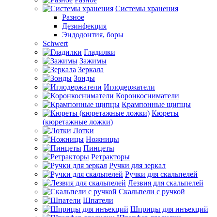
Системы хранения
Разное
Дезинфекция
Эндодонтия, боры
Schwert
Гладилки
Зажимы
Зеркала
Зонды
Иглодержатели
Коронкосниматели
Крампонные щипцы
Кюреты
(кюретажные ложки)
Лотки
Ножницы
Пинцеты
Ретракторы
Ручки для зеркал
Ручки для скальпелей
Лезвия для скальпелей
Скальпели с ручкой
Шпатели
Шприцы для инъекций