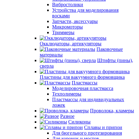
Вибростолики
Устройства для моделирования
восками
Запчасти, аксессуары
Микромоторы
Триммеры
Окклюдаторы, артикуляторы
Паковочные
материалы
Штифты (пины),
сверла
Пластины для вакуумного формовщика
Пластмассы
Моделировочная пластмасса
Техполимеры
Пластмассы для индивидуальных
ложек
Проволока, кламеры
Разное
Силиконы
Сплавы и припои
Для бюгельного протезирования
Для коронок и мостов