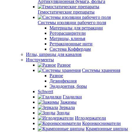
Артикуляционная бумага, фольга
Гемостатические препараты
Системы изоляции рабочего поля
Материалы для ретракции
Роторасширители
Матрицы, клинья
Ретракционные нити
Система Коффердам
Иглы, шприцы для каналов
Инструменты
Разное
Системы хранения
Разное
Дезинфекция
Эндодонтия, боры
Schwert
Гладилки
Зажимы
Зеркала
Зонды
Иглодержатели
Коронкосниматели
Крампонные щипцы