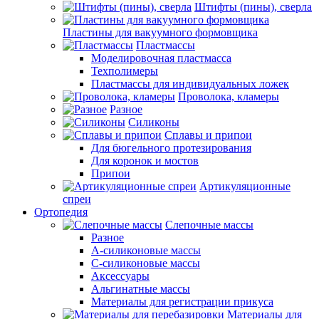
Штифты (пины), сверла
Пластины для вакуумного формовщика
Пластмассы
Моделировочная пластмасса
Техполимеры
Пластмассы для индивидуальных ложек
Проволока, кламеры
Разное
Силиконы
Сплавы и припои
Для бюгельного протезирования
Для коронок и мостов
Припои
Артикуляционные
спреи
Ортопедия
Слепочные массы
Разное
А-силиконовые массы
С-силиконовые массы
Аксессуары
Альгинатные массы
Материалы для регистрации прикуса
Материалы для