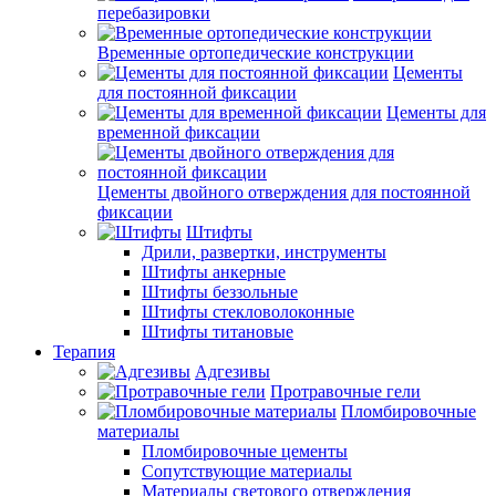
перебазировки
Временные ортопедические конструкции
Цементы
для постоянной фиксации
Цементы для
временной фиксации
Цементы двойного отверждения для постоянной
фиксации
Штифты
Дрили, развертки, инструменты
Штифты анкерные
Штифты беззольные
Штифты стекловолоконные
Штифты титановые
Терапия
Адгезивы
Протравочные гели
Пломбировочные
материалы
Пломбировочные цементы
Сопутствующие материалы
Материалы светового отверждения