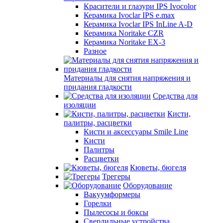
Красители и глазури IPS Ivocolor
Керамика Ivoclar IPS e.max
Керамика Ivoclar IPS InLine A-D
Керамика Noritake CZR
Керамика Noritake EX-3
Разное
Материалы для снятия напряжения и
придания гладкости
Средства для
изоляции
Кисти,
палитры, расцветки
Кисти и аксессуары Smile Line
Кисти
Палитры
Расцветки
Кюветы, бюгеля
Трегеры
Оборудование
Вакуумформеры
Горелки
Пылесосы и боксы
Сверлильные устройства