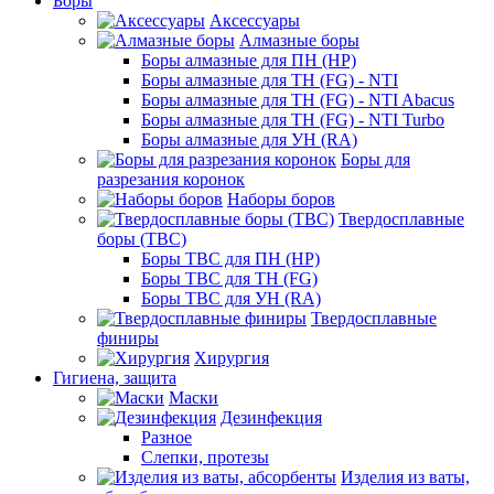
Боры
Аксессуары
Алмазные боры
Боры алмазные для ПН (HP)
Боры алмазные для ТН (FG) - NTI
Боры алмазные для ТН (FG) - NTI Abacus
Боры алмазные для ТН (FG) - NTI Turbo
Боры алмазные для УН (RA)
Боры для
разрезания коронок
Наборы боров
Твердосплавные
боры (ТВС)
Боры ТВС для ПН (HP)
Боры ТВС для ТН (FG)
Боры ТВС для УН (RA)
Твердосплавные
финиры
Хирургия
Гигиена, защита
Маски
Дезинфекция
Разное
Слепки, протезы
Изделия из ваты,