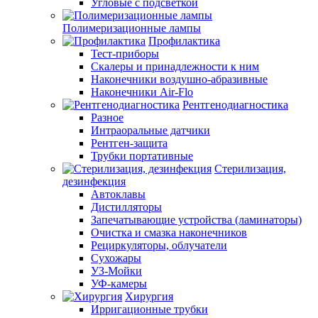
Угловые с подсветкой
Полимеризационные лампы
Профилактика
Тест-приборы
Скалеры и принадлежности к ним
Наконечники воздушно-абразивные
Наконечники Air-Flo
Рентгенодиагностика
Разное
Интраоральные датчики
Рентген-защита
Трубки портативные
Стерилизация,
дезинфекция
Автоклавы
Дистилляторы
Запечатывающие устройства (ламинаторы)
Очистка и смазка наконечников
Рециркуляторы, облучатели
Сухожары
УЗ-Мойки
УФ-камеры
Хирургия
Ирригационные трубки