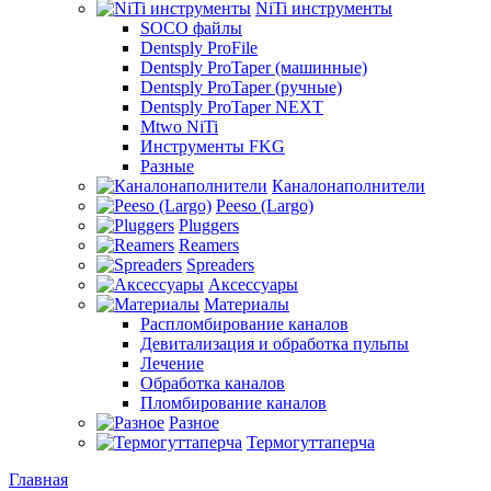
NiTi инструменты
SOCO файлы
Dentsply ProFile
Dentsply ProTaper (машинные)
Dentsply ProTaper (ручные)
Dentsply ProTaper NEXT
Mtwo NiTi
Инструменты FKG
Разные
Каналонаполнители
Peeso (Largo)
Pluggers
Reamers
Spreaders
Аксессуары
Материалы
Распломбирование каналов
Девитализация и обработка пульпы
Лечение
Обработка каналов
Пломбирование каналов
Разное
Термогуттаперча
Главная