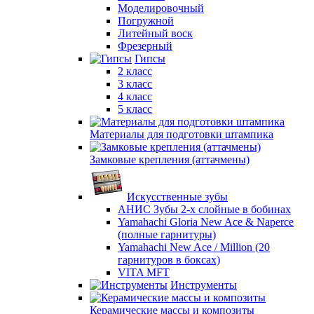
Моделировочный
Погружной
Литейный воск
Фрезерный
Гипсы
2 класс
3 класс
4 класс
5 класс
Материалы для подготовки штампика
Замковые крепления (аттачмены)
Искусственные зубы
АНИС Зубы 2-х слойные в бобинах
Yamahachi Gloria New Ace & Naperce
(полные гарнитуры)
Yamahachi New Ace / Million (20
гарнитуров в боксах)
VITA MFT
Инструменты
Керамические массы и композиты