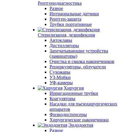
Рентгенодиагностика
Разное
Интраоральные датчики
Рентген-защита
Трубки портативные
Стерилизация, дезинфекция
Автоклавы
Дистилляторы
Запечатывающие устройства
(ламинаторы)
Очистка и смазка наконечников
Рециркуляторы, облучатели
Сухожары
УЗ-Мойки
УФ-камеры
Хирургия
Ирригационные трубки
Коагуляторы
Насадки для пьезохирургических
аппаратов
Физиодиспенсеры
Хирургические наконечники
Эндодонтия
Разное