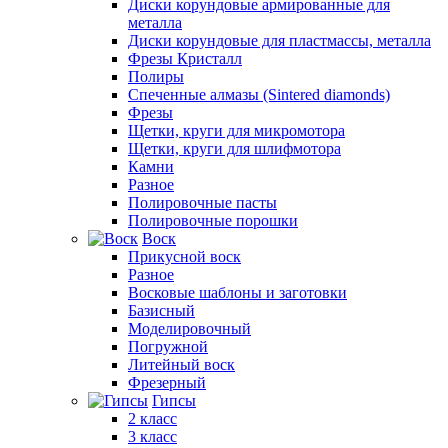
Диски корундовые армированные для
металла
Диски корундовые для пластмассы, металла
Фрезы Кристалл
Полиры
Спеченные алмазы (Sintered diamonds)
Фрезы
Щетки, круги для микромотора
Щетки, круги для шлифмотора
Камни
Разное
Полировочные пасты
Полировочные порошки
Воск
Прикусной воск
Разное
Восковые шаблоны и заготовки
Базисный
Моделировочный
Погружной
Литейный воск
Фрезерный
Гипсы
2 класс
3 класс