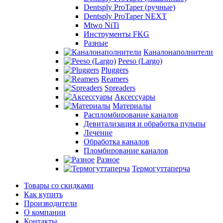
Dentsply ProTaper (ручные)
Dentsply ProTaper NEXT
Mtwo NiTi
Инструменты FKG
Разные
Каналонаполнители
Peeso (Largo)
Pluggers
Reamers
Spreaders
Аксессуары
Материалы
Распломбирование каналов
Девитализация и обработка пульпы
Лечение
Обработка каналов
Пломбирование каналов
Разное
Термогуттаперча
Товары со скидками
Как купить
Производители
О компании
Контакты