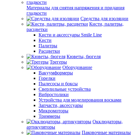
Материалы для снятия напряжения и придания
гладкости
Средства для изоляции
Кисти, палитры,
расцветки
Кисти и аксессуары Smile Line
Кисти
Палитры
Расцветки
Кюветы, бюгеля
Трегеры
Оборудование
Вакуумформеры
Горелки
Пылесосы и боксы
Сверлильные устройства
Вибростолики
Устройства для моделирования восками
Запчасти, аксессуары
Микромоторы
Триммеры
Окклюдаторы,
артикуляторы
Паковочные материалы