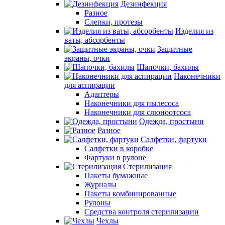
Дезинфекция
Разное
Слепки, протезы
Изделия из
ваты, абсорбенты
Защитные
экраны, очки
Шапочки, бахилы
Наконечники
для аспирации
Адаптеры
Наконечники для пылесоса
Наконечники для слюноотсоса
Одежда, простыни
Разное
Салфетки, фартуки
Салфетки в коробке
Фартуки в рулоне
Стерилизация
Пакеты бумажные
Журналы
Пакеты комбинированные
Рулоны
Средства контроля стерилизации
Чехлы