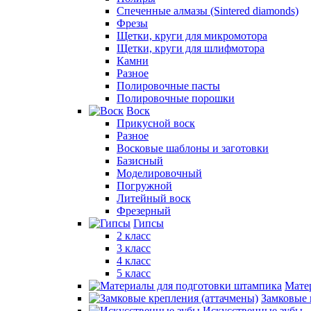
Спеченные алмазы (Sintered diamonds)
Фрезы
Щетки, круги для микромотора
Щетки, круги для шлифмотора
Камни
Разное
Полировочные пасты
Полировочные порошки
Воск
Прикусной воск
Разное
Восковые шаблоны и заготовки
Базисный
Моделировочный
Погружной
Литейный воск
Фрезерный
Гипсы
2 класс
3 класс
4 класс
5 класс
Мате
Замковые 
Искусственные зубы