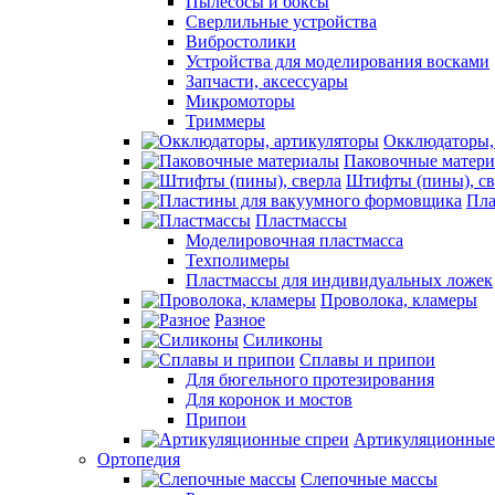
Пылесосы и боксы
Сверлильные устройства
Вибростолики
Устройства для моделирования восками
Запчасти, аксессуары
Микромоторы
Триммеры
Окклюдаторы,
Паковочные матер
Штифты (пины), св
Пла
Пластмассы
Моделировочная пластмасса
Техполимеры
Пластмассы для индивидуальных ложек
Проволока, кламеры
Разное
Силиконы
Сплавы и припои
Для бюгельного протезирования
Для коронок и мостов
Припои
Артикуляционные
Ортопедия
Слепочные массы