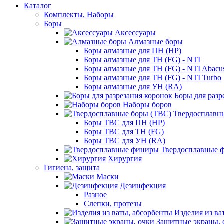
Каталог
Комплекты, Наборы
Боры
Аксессуары
Алмазные боры
Боры алмазные для ПН (HP)
Боры алмазные для ТН (FG) - NTI
Боры алмазные для ТН (FG) - NTI Abacu
Боры алмазные для ТН (FG) - NTI Turbo
Боры алмазные для УН (RA)
Боры для разр
Наборы боров
Твердосплавн
Боры ТВС для ПН (HP)
Боры ТВС для ТН (FG)
Боры ТВС для УН (RA)
Твердосплавные 
Хирургия
Гигиена, защита
Маски
Дезинфекция
Разное
Слепки, протезы
Изделия из ва
Защитные экраны, 