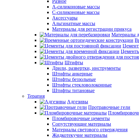
Разное
А-силиконовые массы
С-силиконовые массы
Аксессуары
Альгинатные массы
Материалы для регистрации прикуса
Материалы д
В
Цемент
Цементы
Штифты
Дрили, развертки, инструменты
Штифты анкерные
Штифты беззольные
Штифты стекловолоконные
Штифты титановые
Терапия
Адгезивы
Протравочные гели
Пломбировочн
Пломбировочные цементы
Сопутствующие материалы
Материалы светового отверждения
Жидкотекучие материалы