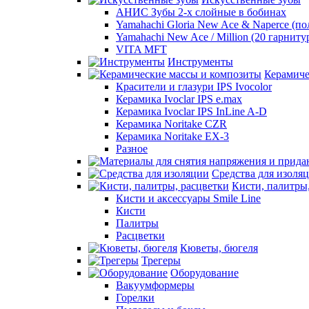
АНИС Зубы 2-х слойные в бобинах
Yamahachi Gloria New Ace & Naperce (п
Yamahachi New Ace / Million (20 гарниту
VITA MFT
Инструменты
Керамиче
Красители и глазури IPS Ivocolor
Керамика Ivoclar IPS e.max
Керамика Ivoclar IPS InLine A-D
Керамика Noritake CZR
Керамика Noritake EX-3
Разное
Средства для изоля
Кисти, палитры
Кисти и аксессуары Smile Line
Кисти
Палитры
Расцветки
Кюветы, бюгеля
Трегеры
Оборудование
Вакуумформеры
Горелки