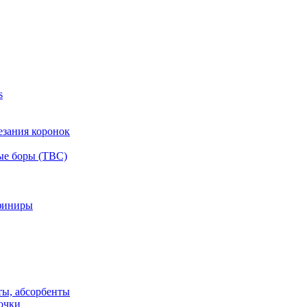
s
езания коронок
ые боры (ТВС)
финиры
ты, абсорбенты
очки