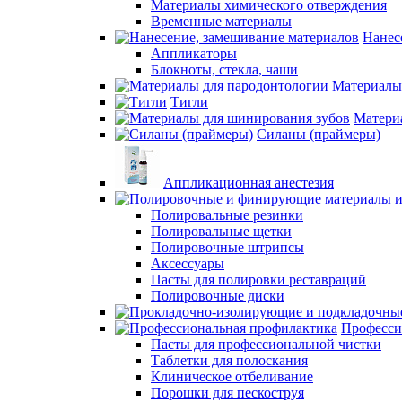
Материалы химического отверждения
Временные материалы
Нанес
Аппликаторы
Блокноты, стекла, чаши
Материалы
Тигли
Матери
Силаны (праймеры)
Аппликационная анестезия
Полировальные резинки
Полировальные щетки
Полировочные штрипсы
Аксессуары
Пасты для полировки реставраций
Полировочные диски
Професси
Пасты для профессиональной чистки
Таблетки для полоскания
Клиническое отбеливание
Порошки для пескоструя