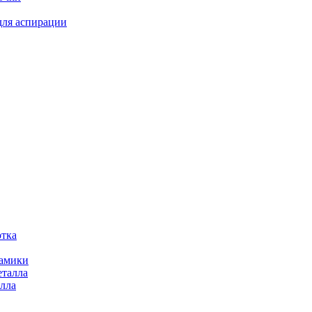
для аспирации
отка
рамики
еталла
алла