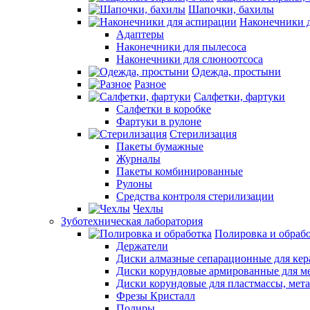
Шапочки, бахилы
Наконечники 
Адаптеры
Наконечники для пылесоса
Наконечники для слюноотсоса
Одежда, простыни
Разное
Салфетки, фартуки
Салфетки в коробке
Фартуки в рулоне
Стерилизация
Пакеты бумажные
Журналы
Пакеты комбинированные
Рулоны
Средства контроля стерилизации
Чехлы
Зуботехническая лаборатория
Полировка и обраб
Держатели
Диски алмазные сепарационные для ке
Диски корундовые армированные для м
Диски корундовые для пластмассы, мет
Фрезы Кристалл
Полиры