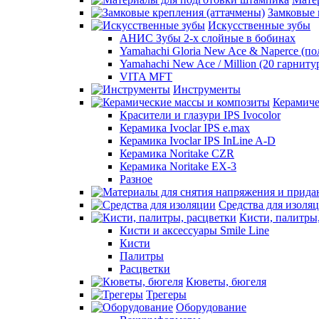
Замковые 
Искусственные зубы
АНИС Зубы 2-х слойные в бобинах
Yamahachi Gloria New Ace & Naperce (п
Yamahachi New Ace / Million (20 гарниту
VITA MFT
Инструменты
Керамиче
Красители и глазури IPS Ivocolor
Керамика Ivoclar IPS e.max
Керамика Ivoclar IPS InLine A-D
Керамика Noritake CZR
Керамика Noritake EX-3
Разное
Средства для изоля
Кисти, палитры
Кисти и аксессуары Smile Line
Кисти
Палитры
Расцветки
Кюветы, бюгеля
Трегеры
Оборудование