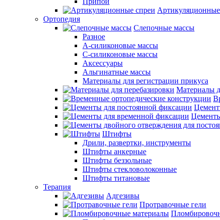
Припои
Артикуляционные
Ортопедия
Слепочные массы
Разное
А-силиконовые массы
С-силиконовые массы
Аксессуары
Альгинатные массы
Материалы для регистрации прикуса
Материалы д
В
Цемент
Цементы
Штифты
Дрили, развертки, инструменты
Штифты анкерные
Штифты беззольные
Штифты стекловолоконные
Штифты титановые
Терапия
Адгезивы
Протравочные гели
Пломбировочн