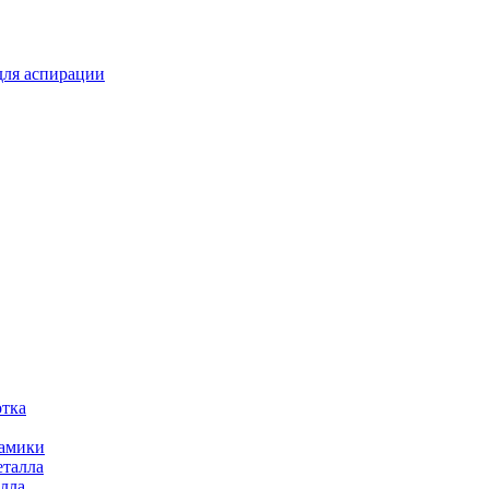
для аспирации
отка
рамики
еталла
алла