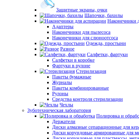
Защитные экраны, очки
Шапочки, бахилы
Наконечники 
Адаптеры
Наконечники для пылесоса
Наконечники для слюноотсоса
Одежда, простыни
Разное
Салфетки, фартуки
Салфетки в коробке
Фартуки в рулоне
Стерилизация
Пакеты бумажные
Журналы
Пакеты комбинированные
Рулоны
Средства контроля стерилизации
Чехлы
Зуботехническая лаборатория
Полировка и обраб
Держатели
Диски алмазные сепарационные для ке
Диски корундовые армированные для м
Диски корундовые для пластмассы, мет