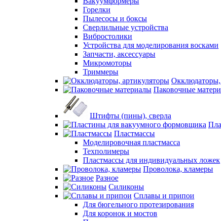
Вакуумформеры
Горелки
Пылесосы и боксы
Сверлильные устройства
Вибростолики
Устройства для моделирования восками
Запчасти, аксессуары
Микромоторы
Триммеры
Окклюдаторы,
Паковочные матер
Штифты (пины), сверла
Пла
Пластмассы
Моделировочная пластмасса
Техполимеры
Пластмассы для индивидуальных ложек
Проволока, кламеры
Разное
Силиконы
Сплавы и припои
Для бюгельного протезирования
Для коронок и мостов