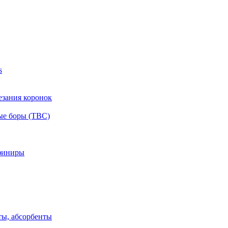
s
езания коронок
ые боры (ТВС)
финиры
ты, абсорбенты