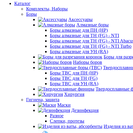
Каталог
Комплекты, Наборы
Боры
Аксессуары
Алмазные боры
Боры алмазные для ПН (HP)
Боры алмазные для ТН (FG) - NTI
Боры алмазные для ТН (FG) - NTI Abacu
Боры алмазные для ТН (FG) - NTI Turbo
Боры алмазные для УН (RA)
Боры для разр
Наборы боров
Твердосплавн
Боры ТВС для ПН (HP)
Боры ТВС для ТН (FG)
Боры ТВС для УН (RA)
Твердосплавные 
Хирургия
Гигиена, защита
Маски
Дезинфекция
Разное
Слепки, протезы
Изделия из ва