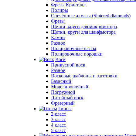
Фрезы Кристалл
Полиры
Спеченные алмазы (Sintered diamonds)
Фрезы
Щетки, круги для микромотора
Щетки, круги для шлифмотора
Камни
Разное
Полировочные пасты
Полировочные порошки
Воск
Прикусной воск
Разное
Восковые шаблоны и заготовки
Базисный
Моделировочный
Погружной
Литейный воск
Фрезерный
Гипсы
2 класс
3 класс
4 класс
5 класс
Мате