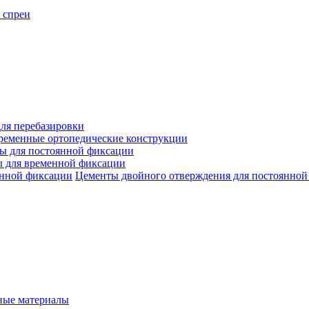
 спреи
ля перебазировки
ременные ортопедические конструкции
ы для постоянной фиксации
 для временной фиксации
Цементы двойного отверждения для постоянной
ые материалы