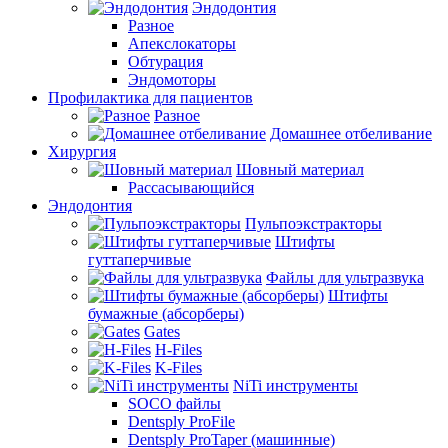
Эндодонтия
Разное
Апекслокаторы
Обтурация
Эндомоторы
Профилактика для пациентов
Разное
Домашнее отбеливание
Хирургия
Шовный материал
Рассасывающийся
Эндодонтия
Пульпоэкстракторы
Штифты
гуттаперчивые
Файлы для ультразвука
Штифты
бумажные (абсорберы)
Gates
H-Files
K-Files
NiTi инструменты
SOCO файлы
Dentsply ProFile
Dentsply ProTaper (машинные)