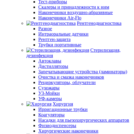
Тест-приборы
Скалеры и принадлежности к ним
Наконечники воздушно-абразивные
Наконечники Air-Flo
Рентгенодиагностика
Разное
Интраоральные датчики
Рентген-защита
Трубки портативные
Стерилизация,
дезинфекция
Автоклавы
Дистилляторы
Запечатывающие устройства (ламинаторы)
Очистка и смазка наконечников
Рециркуляторы, облучатели
Сухожары
УЗ-Мойки
УФ-камеры
Хирургия
Ирригационные трубки
Коагуляторы
Насадки для пьезохирургических аппаратов
Физиодиспенсеры
Хирургические наконечники