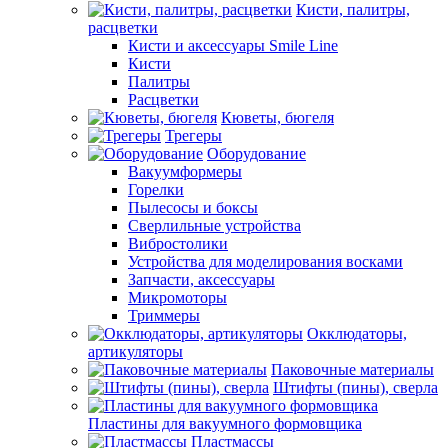
Кисти, палитры,
расцветки
Кисти и аксессуары Smile Line
Кисти
Палитры
Расцветки
Кюветы, бюгеля
Трегеры
Оборудование
Вакуумформеры
Горелки
Пылесосы и боксы
Сверлильные устройства
Вибростолики
Устройства для моделирования восками
Запчасти, аксессуары
Микромоторы
Триммеры
Окклюдаторы,
артикуляторы
Паковочные материалы
Штифты (пины), сверла
Пластины для вакуумного формовщика
Пластмассы