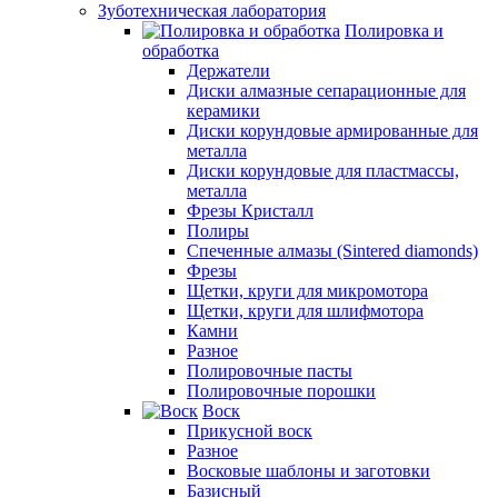
Зуботехническая лаборатория
Полировка и
обработка
Держатели
Диски алмазные сепарационные для
керамики
Диски корундовые армированные для
металла
Диски корундовые для пластмассы,
металла
Фрезы Кристалл
Полиры
Спеченные алмазы (Sintered diamonds)
Фрезы
Щетки, круги для микромотора
Щетки, круги для шлифмотора
Камни
Разное
Полировочные пасты
Полировочные порошки
Воск
Прикусной воск
Разное
Восковые шаблоны и заготовки
Базисный