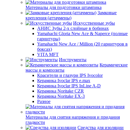
Материалы для подготовки штампика
Замковые
крепления (аттачмены)
Искусственные зубы
АНИС Зубы 2-х слойные в бобинах
Yamahachi Gloria New Ace & Naperce (полные
гарнитуры)
Yamahachi New Ace / Million (20 гарнитуров в
боксах)
VITA MFT
Инструменты
Керамические
массы и композиты
Красители и глазури IPS Ivocolor
Керамика Ivoclar IPS e.max
Керамика Ivoclar IPS InLine A-D
Керамика Noritake CZR
Керамика Noritake EX-3
Разное
Материалы для снятия напряжения и придания
гладкости
Средства для изоляции