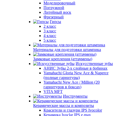
Моделировочный
Погружной
Литейный воск
Фрезерный
Гипсы
2 класс
3 класс
4 класс
5 класс
Материалы для подготовки штампика
Замковые крепления (аттачмены)
Искусственные зубы
АНИС Зубы 2-х слойные в бобинах
Yamahachi Gloria New Ace & Naperce
(полные гарнитуры)
Yamahachi New Ace / Million (20
гарнитуров в боксах)
VITA MFT
Инструменты
Керамические массы и композиты
Красители и глазури IPS Ivocolor
Керамика Ivoclar IPS e.max