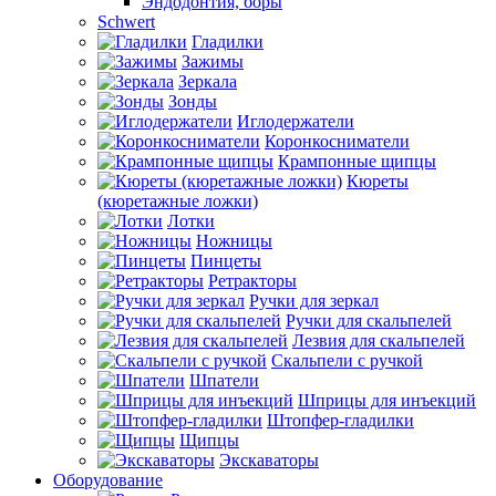
Эндодонтия, боры
Schwert
Гладилки
Зажимы
Зеркала
Зонды
Иглодержатели
Коронкосниматели
Крампонные щипцы
Кюреты
(кюретажные ложки)
Лотки
Ножницы
Пинцеты
Ретракторы
Ручки для зеркал
Ручки для скальпелей
Лезвия для скальпелей
Скальпели с ручкой
Шпатели
Шприцы для инъекций
Штопфер-гладилки
Щипцы
Экскаваторы
Оборудование