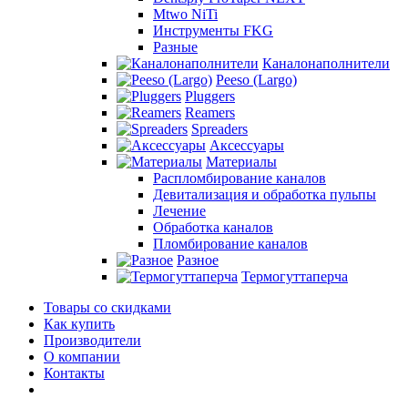
Mtwo NiTi
Инструменты FKG
Разные
Каналонаполнители
Peeso (Largo)
Pluggers
Reamers
Spreaders
Аксессуары
Материалы
Распломбирование каналов
Девитализация и обработка пульпы
Лечение
Обработка каналов
Пломбирование каналов
Разное
Термогуттаперча
Товары со скидками
Как купить
Производители
О компании
Контакты