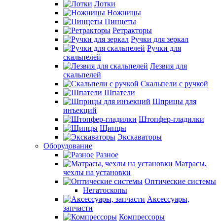
Лотки
Ножницы
Пинцеты
Ретракторы
Ручки для зеркал
Ручки для
скальпелей
Лезвия для
скальпелей
Скальпели с ручкой
Шпатели
Шприцы для
инъекций
Штопфер-гладилки
Щипцы
Экскаваторы
Оборудование
Разное
Матрасы,
чехлы на установки
Оптические системы
Негатоскопы
Аксессуары,
запчасти
Компрессоры