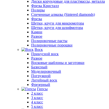
Диски корундовые для пластмассы, металла
Фрезы Кристалл
Полиры
Спеченные алмазы (Sintered diamonds)
Фрезы
Щетки, круги для микромотора
Щетки, круги для шлифмотора
Камни
Разное
Полировочные пасты
Полировочные порошки
Воск
Прикусной воск
Разное
Восковые шаблоны и заготовки
Базисный
Моделировочный
Погружной
Литейный воск
Фрезерный
Гипсы
2 класс
3 класс
4 класс
5 класс