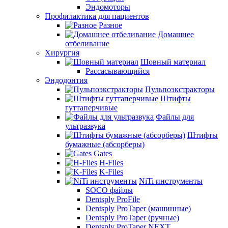
Эндомоторы
Профилактика для пациентов
Разное
Домашнее
отбеливание
Хирургия
Шовный материал
Рассасывающийся
Эндодонтия
Пульпоэкстракторы
Штифты
гуттаперчивые
Файлы для
ультразвука
Штифты
бумажные (абсорберы)
Gates
H-Files
K-Files
NiTi инструменты
SOCO файлы
Dentsply ProFile
Dentsply ProTaper (машинные)
Dentsply ProTaper (ручные)
Dentsply ProTaper NEXT