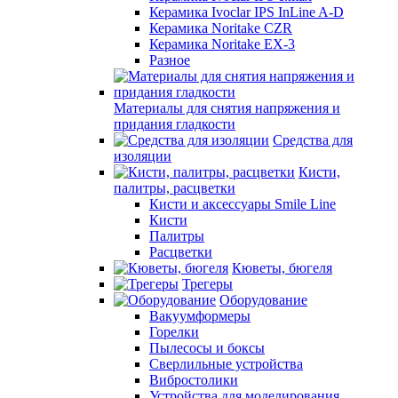
Керамика Ivoclar IPS InLine A-D
Керамика Noritake CZR
Керамика Noritake EX-3
Разное
Материалы для снятия напряжения и
придания гладкости
Средства для
изоляции
Кисти,
палитры, расцветки
Кисти и аксессуары Smile Line
Кисти
Палитры
Расцветки
Кюветы, бюгеля
Трегеры
Оборудование
Вакуумформеры
Горелки
Пылесосы и боксы
Сверлильные устройства
Вибростолики
Устройства для моделирования