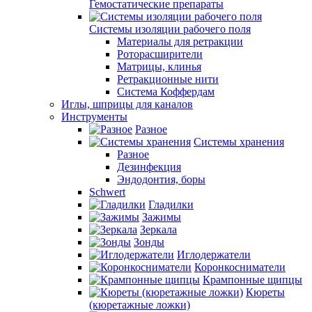
Гемостатические препараты
Системы изоляции рабочего поля
Материалы для ретракции
Роторасширители
Матрицы, клинья
Ретракционные нити
Система Коффердам
Иглы, шприцы для каналов
Инструменты
Разное
Системы хранения
Разное
Дезинфекция
Эндодонтия, боры
Schwert
Гладилки
Зажимы
Зеркала
Зонды
Иглодержатели
Коронкосниматели
Крампонные щипцы
Кюреты
(кюретажные ложки)