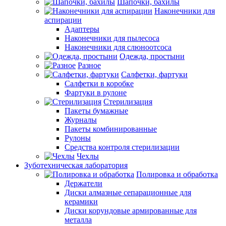
Шапочки, бахилы
Наконечники для
аспирации
Адаптеры
Наконечники для пылесоса
Наконечники для слюноотсоса
Одежда, простыни
Разное
Салфетки, фартуки
Салфетки в коробке
Фартуки в рулоне
Стерилизация
Пакеты бумажные
Журналы
Пакеты комбинированные
Рулоны
Средства контроля стерилизации
Чехлы
Зуботехническая лаборатория
Полировка и обработка
Держатели
Диски алмазные сепарационные для
керамики
Диски корундовые армированные для
металла