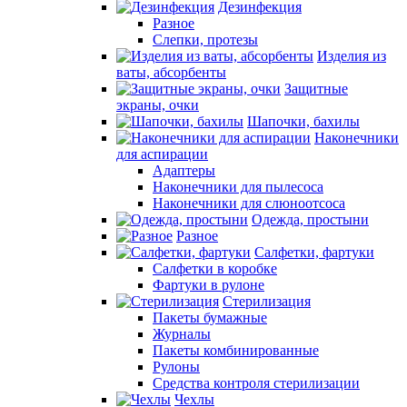
Дезинфекция
Разное
Слепки, протезы
Изделия из
ваты, абсорбенты
Защитные
экраны, очки
Шапочки, бахилы
Наконечники
для аспирации
Адаптеры
Наконечники для пылесоса
Наконечники для слюноотсоса
Одежда, простыни
Разное
Салфетки, фартуки
Салфетки в коробке
Фартуки в рулоне
Стерилизация
Пакеты бумажные
Журналы
Пакеты комбинированные
Рулоны
Средства контроля стерилизации
Чехлы