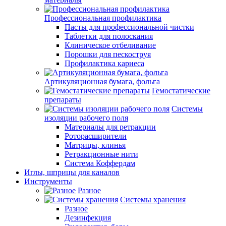
Профессиональная профилактика
Пасты для профессиональной чистки
Таблетки для полоскания
Клиническое отбеливание
Порошки для пескоструя
Профилактика кариеса
Артикуляционная бумага, фольга
Гемостатические
препараты
Системы
изоляции рабочего поля
Материалы для ретракции
Роторасширители
Матрицы, клинья
Ретракционные нити
Система Коффердам
Иглы, шприцы для каналов
Инструменты
Разное
Системы хранения
Разное
Дезинфекция