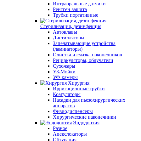
Интраоральные датчики
Рентген-защита
Трубки портативные
Стерилизация, дезинфекция
Автоклавы
Дистилляторы
Запечатывающие устройства
(ламинаторы)
Очистка и смазка наконечников
Рециркуляторы, облучатели
Сухожары
УЗ-Мойки
УФ-камеры
Хирургия
Ирригационные трубки
Коагуляторы
Насадки для пьезохирургических
аппаратов
Физиодиспенсеры
Хирургические наконечники
Эндодонтия
Разное
Апекслокаторы
Обтурация