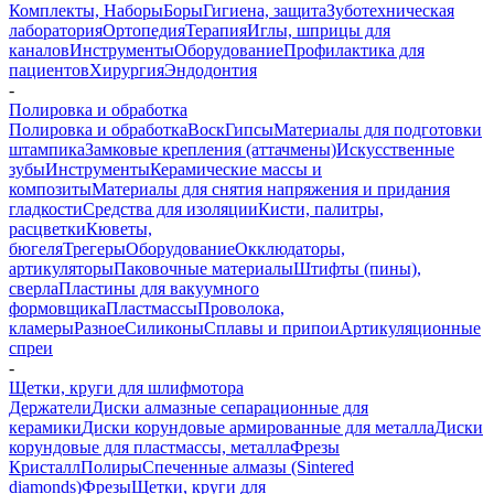
Комплекты, Наборы
Боры
Гигиена, защита
Зуботехническая
лаборатория
Ортопедия
Терапия
Иглы, шприцы для
каналов
Инструменты
Оборудование
Профилактика для
пациентов
Хирургия
Эндодонтия
-
Полировка и обработка
Полировка и обработка
Воск
Гипсы
Материалы для подготовки
штампика
Замковые крепления (аттачмены)
Искусственные
зубы
Инструменты
Керамические массы и
композиты
Материалы для снятия напряжения и придания
гладкости
Средства для изоляции
Кисти, палитры,
расцветки
Кюветы,
бюгеля
Трегеры
Оборудование
Окклюдаторы,
артикуляторы
Паковочные материалы
Штифты (пины),
сверла
Пластины для вакуумного
формовщика
Пластмассы
Проволока,
кламеры
Разное
Силиконы
Сплавы и припои
Артикуляционные
спреи
-
Щетки, круги для шлифмотора
Держатели
Диски алмазные сепарационные для
керамики
Диски корундовые армированные для металла
Диски
корундовые для пластмассы, металла
Фрезы
Кристалл
Полиры
Спеченные алмазы (Sintered
diamonds)
Фрезы
Щетки, круги для