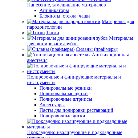
Нанесение, замешивание материалов
Аппликаторы
Блокноты, стекла, чаши
Материалы для
пародонтологии
Тигли
Материалы
для шинирования зубов
Силаны (праймеры)
Аппликационная
анестезия
Полировочные и финирующие материалы и
инструменты
Полировальные резинки
Полировальные щетки
Полировочные штрипсы
Аксессуары
Пасты для полировки реставраций
Полировочные диски
Прокладочно-изолирующие и подкладочные
материалы