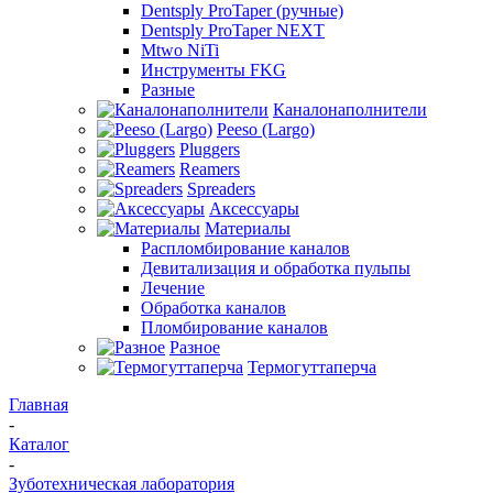
Dentsply ProTaper (ручные)
Dentsply ProTaper NEXT
Mtwo NiTi
Инструменты FKG
Разные
Каналонаполнители
Peeso (Largo)
Pluggers
Reamers
Spreaders
Аксессуары
Материалы
Распломбирование каналов
Девитализация и обработка пульпы
Лечение
Обработка каналов
Пломбирование каналов
Разное
Термогуттаперча
Главная
-
Каталог
-
Зуботехническая лаборатория