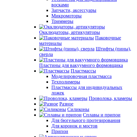
восками
Запчасти, аксессуары
Микромоторы
Триммеры
Окклюдаторы, артикуляторы
Паковочные
материалы
Штифты (пины),
сверла
Пластины для вакуумного формовщика
Пластмассы
Моделировочная пластмасса
Техполимеры
Пластмассы для индивидуальных
ложек
Проволока, кламеры
Разное
Силиконы
Сплавы и припои
Для бюгельного протезирования
Для коронок и мостов
Припои