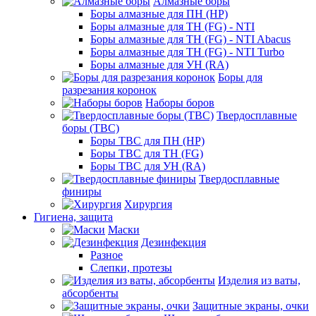
Алмазные боры
Боры алмазные для ПН (HP)
Боры алмазные для ТН (FG) - NTI
Боры алмазные для ТН (FG) - NTI Abacus
Боры алмазные для ТН (FG) - NTI Turbo
Боры алмазные для УН (RA)
Боры для
разрезания коронок
Наборы боров
Твердосплавные
боры (ТВС)
Боры ТВС для ПН (HP)
Боры ТВС для ТН (FG)
Боры ТВС для УН (RA)
Твердосплавные
финиры
Хирургия
Гигиена, защита
Маски
Дезинфекция
Разное
Слепки, протезы
Изделия из ваты,
абсорбенты
Защитные экраны, очки