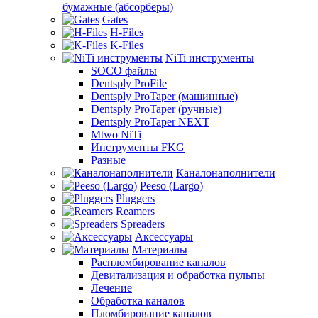
бумажные (абсорберы)
Gates
H-Files
K-Files
NiTi инструменты
SOCO файлы
Dentsply ProFile
Dentsply ProTaper (машинные)
Dentsply ProTaper (ручные)
Dentsply ProTaper NEXT
Mtwo NiTi
Инструменты FKG
Разные
Каналонаполнители
Peeso (Largo)
Pluggers
Reamers
Spreaders
Аксессуары
Материалы
Распломбирование каналов
Девитализация и обработка пульпы
Лечение
Обработка каналов
Пломбирование каналов