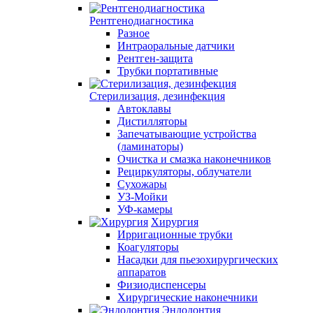
Рентгенодиагностика
Разное
Интраоральные датчики
Рентген-защита
Трубки портативные
Стерилизация, дезинфекция
Автоклавы
Дистилляторы
Запечатывающие устройства
(ламинаторы)
Очистка и смазка наконечников
Рециркуляторы, облучатели
Сухожары
УЗ-Мойки
УФ-камеры
Хирургия
Ирригационные трубки
Коагуляторы
Насадки для пьезохирургических
аппаратов
Физиодиспенсеры
Хирургические наконечники
Эндодонтия