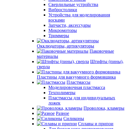
Сверлильные устройства
Вибростолики
Устройства для моделирования
восками
Запчасти, аксессуары
Микромоторы
Триммеры
Окклюдаторы, артикуляторы
Паковочные
материалы
Штифты (пины),
сверла
Пластины для вакуумного формовщика
Пластмассы
Моделировочная пластмасса
Техполимеры
Пластмассы для индивидуальных
ложек
Проволока, кламеры
Разное
Силиконы
Сплавы и припои
Для бюгельного протезирования