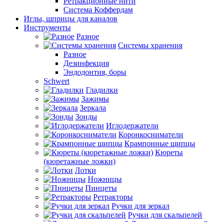
Ретракционные нити
Система Коффердам
Иглы, шприцы для каналов
Инструменты
Разное
Системы хранения
Разное
Дезинфекция
Эндодонтия, боры
Schwert
Гладилки
Зажимы
Зеркала
Зонды
Иглодержатели
Коронкосниматели
Крампонные щипцы
Кюреты
(кюретажные ложки)
Лотки
Ножницы
Пинцеты
Ретракторы
Ручки для зеркал
Ручки для скальпелей