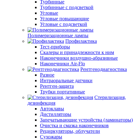
Турбинные
Турбинные с подсветкой
Угловые
Угловые повышающие
Угловые с подсветкой
Полимеризационные лампы
Профилактика
Тест-приборы
Скалеры и принадлежности к ним
Наконечники воздушно-абразивные
Наконечники Air-Flo
Рентгенодиагностика
Разное
Интраоральные датчики
Рентген-защита
Трубки портативные
Стерилизация,
дезинфекция
Автоклавы
Дистилляторы
Запечатывающие устройства (ламинаторы)
Очистка и смазка наконечников
Рециркуляторы, облучатели
Сухожары