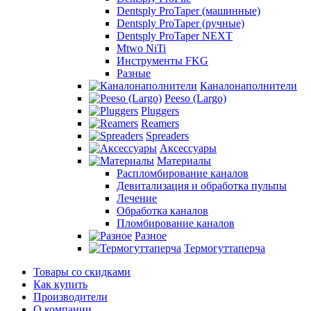
Dentsply ProTaper (машинные)
Dentsply ProTaper (ручные)
Dentsply ProTaper NEXT
Mtwo NiTi
Инструменты FKG
Разные
Каналонаполнители
Peeso (Largo)
Pluggers
Reamers
Spreaders
Аксессуары
Материалы
Распломбирование каналов
Девитализация и обработка пульпы
Лечение
Обработка каналов
Пломбирование каналов
Разное
Термогуттаперча
Товары со скидками
Как купить
Производители
О компании