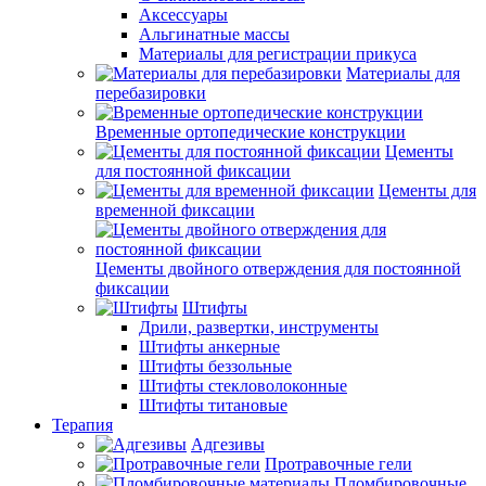
Аксессуары
Альгинатные массы
Материалы для регистрации прикуса
Материалы для
перебазировки
Временные ортопедические конструкции
Цементы
для постоянной фиксации
Цементы для
временной фиксации
Цементы двойного отверждения для постоянной
фиксации
Штифты
Дрили, развертки, инструменты
Штифты анкерные
Штифты беззольные
Штифты стекловолоконные
Штифты титановые
Терапия
Адгезивы
Протравочные гели
Пломбировочные