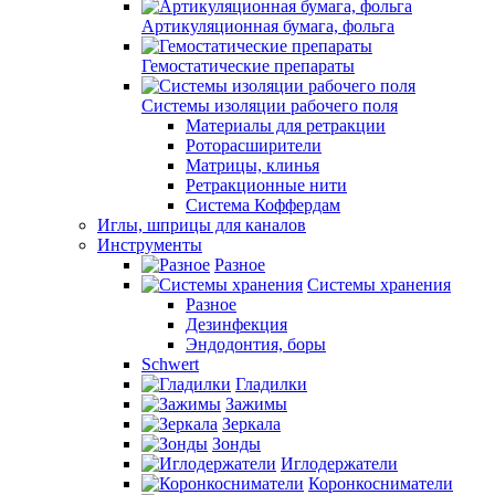
Артикуляционная бумага, фольга
Гемостатические препараты
Системы изоляции рабочего поля
Материалы для ретракции
Роторасширители
Матрицы, клинья
Ретракционные нити
Система Коффердам
Иглы, шприцы для каналов
Инструменты
Разное
Системы хранения
Разное
Дезинфекция
Эндодонтия, боры
Schwert
Гладилки
Зажимы
Зеркала
Зонды
Иглодержатели
Коронкосниматели