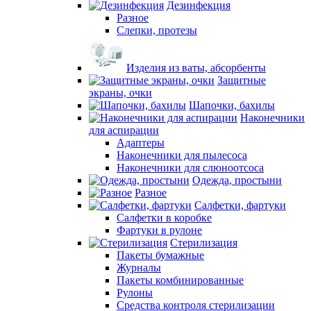
Дезинфекция
Разное
Слепки, протезы
Изделия из ваты, абсорбенты
Защитные
экраны, очки
Шапочки, бахилы
Наконечники
для аспирации
Адаптеры
Наконечники для пылесоса
Наконечники для слюноотсоса
Одежда, простыни
Разное
Салфетки, фартуки
Салфетки в коробке
Фартуки в рулоне
Стерилизация
Пакеты бумажные
Журналы
Пакеты комбинированные
Рулоны
Средства контроля стерилизации