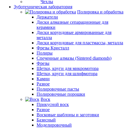
Чехлы
Зуботехническая лаборатория
Полировка и обработка
Держатели
Диски алмазные сепарационные для
керамики
Диски корундовые армированные для
металла
Диски корундовые для пластмассы, металла
Фрезы Кристалл
Полиры
Спеченные алмазы (Sintered diamonds)
Фрезы
Щетки, круги для микромотора
Щетки, круги для шлифмотора
Камни
Разное
Полировочные пасты
Полировочные порошки
Воск
Прикусной воск
Разное
Восковые шаблоны и заготовки
Базисный
Моделировочный