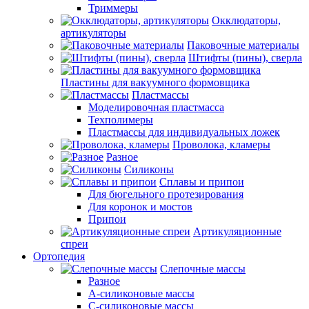
Триммеры
Окклюдаторы,
артикуляторы
Паковочные материалы
Штифты (пины), сверла
Пластины для вакуумного формовщика
Пластмассы
Моделировочная пластмасса
Техполимеры
Пластмассы для индивидуальных ложек
Проволока, кламеры
Разное
Силиконы
Сплавы и припои
Для бюгельного протезирования
Для коронок и мостов
Припои
Артикуляционные
спреи
Ортопедия
Слепочные массы
Разное
А-силиконовые массы
С-силиконовые массы