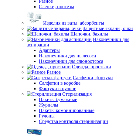
Разное
Слепки, протезы
Изделия из ваты, абсорбенты
Защитные экраны, очки
Шапочки, бахилы
Наконечники для
аспирации
Адаптеры
Наконечники для пылесоса
Наконечники для слюноотсоса
Одежда, простыни
Разное
Салфетки, фартуки
Салфетки в коробке
Фартуки в рулоне
Стерилизация
Пакеты бумажные
Журналы
Пакеты комбинированные
Рулоны
Средства контроля стерилизации