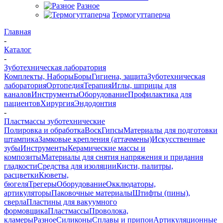
Разное
Термогуттаперча
Главная
-
Каталог
-
Зуботехническая лаборатория
Комплекты, Наборы
Боры
Гигиена, защита
Зуботехническая
лаборатория
Ортопедия
Терапия
Иглы, шприцы для
каналов
Инструменты
Оборудование
Профилактика для
пациентов
Хирургия
Эндодонтия
-
Пластмассы зуботехнические
Полировка и обработка
Воск
Гипсы
Материалы для подготовки
штампика
Замковые крепления (аттачмены)
Искусственные
зубы
Инструменты
Керамические массы и
композиты
Материалы для снятия напряжения и придания
гладкости
Средства для изоляции
Кисти, палитры,
расцветки
Кюветы,
бюгеля
Трегеры
Оборудование
Окклюдаторы,
артикуляторы
Паковочные материалы
Штифты (пины),
сверла
Пластины для вакуумного
формовщика
Пластмассы
Проволока,
кламеры
Разное
Силиконы
Сплавы и припои
Артикуляционные