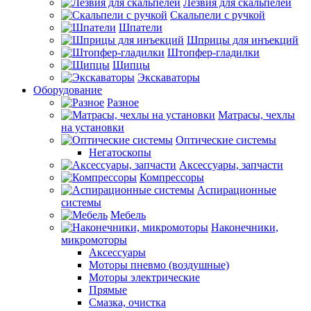
Лезвия для скальпелей
Скальпели с ручкой
Шпатели
Шприцы для инъекций
Штопфер-гладилки
Щипцы
Экскаваторы
Оборудование
Разное
Матрасы, чехлы
на установки
Оптические системы
Негатоскопы
Аксессуары, запчасти
Компрессоры
Аспирационные
системы
Мебель
Наконечники,
микромоторы
Аксессуары
Моторы пневмо (воздушные)
Моторы электрические
Прямые
Смазка, очистка