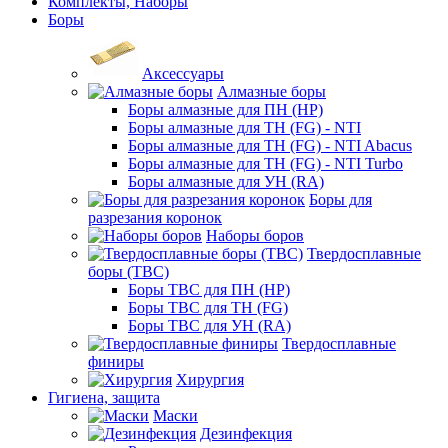
Комплекты, Наборы
Боры
Аксессуары
Алмазные боры
Боры алмазные для ПН (HP)
Боры алмазные для ТН (FG) - NTI
Боры алмазные для ТН (FG) - NTI Abacus
Боры алмазные для ТН (FG) - NTI Turbo
Боры алмазные для УН (RA)
Боры для
разрезания коронок
Наборы боров
Твердосплавные
боры (ТВС)
Боры ТВС для ПН (HP)
Боры ТВС для ТН (FG)
Боры ТВС для УН (RA)
Твердосплавные
финиры
Хирургия
Гигиена, защита
Маски
Дезинфекция