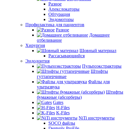
Разное
Апекслокаторы
Обтурация
Эндомоторы
Профилактика для пациентов
Разное
Домашнее
отбеливание
Хирургия
Шовный материал
Рассасывающийся
Эндодонтия
Пульпоэкстракторы
Штифты
гуттаперчивые
Файлы для
ультразвука
Штифты
бумажные (абсорберы)
Gates
H-Files
K-Files
NiTi инструменты
SOCO файлы
Dentsply ProFile