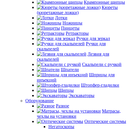
Крампонные щипцы
Кюреты
(кюретажные ложки)
Лотки
Ножницы
Пинцеты
Ретракторы
Ручки для зеркал
Ручки для
скальпелей
Лезвия для
скальпелей
Скальпели с ручкой
Шпатели
Шприцы для
инъекций
Штопфер-гладилки
Щипцы
Экскаваторы
Оборудование
Разное
Матрасы,
чехлы на установки
Оптические системы
Негатоскопы