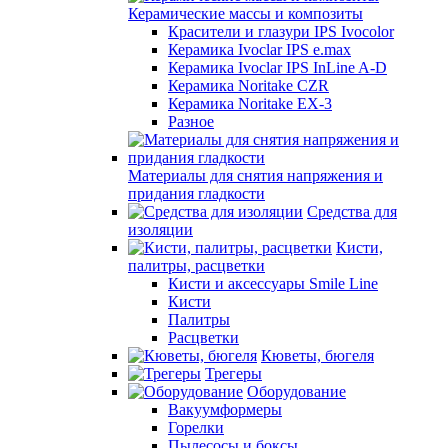
Керамические массы и композиты
Красители и глазури IPS Ivocolor
Керамика Ivoclar IPS e.max
Керамика Ivoclar IPS InLine A-D
Керамика Noritake CZR
Керамика Noritake EX-3
Разное
Материалы для снятия напряжения и
придания гладкости
Средства для
изоляции
Кисти,
палитры, расцветки
Кисти и аксессуары Smile Line
Кисти
Палитры
Расцветки
Кюветы, бюгеля
Трегеры
Оборудование
Вакуумформеры
Горелки
Пылесосы и боксы