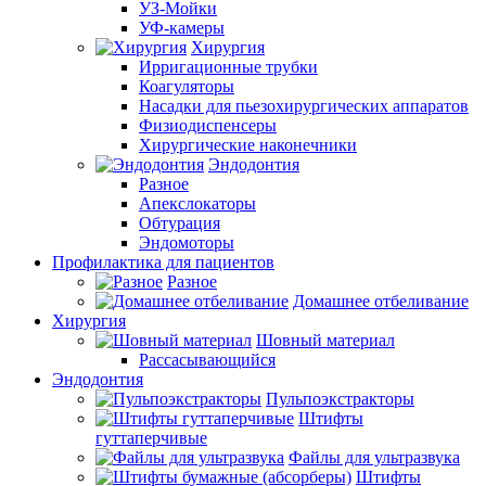
УЗ-Мойки
УФ-камеры
Хирургия
Ирригационные трубки
Коагуляторы
Насадки для пьезохирургических аппаратов
Физиодиспенсеры
Хирургические наконечники
Эндодонтия
Разное
Апекслокаторы
Обтурация
Эндомоторы
Профилактика для пациентов
Разное
Домашнее отбеливание
Хирургия
Шовный материал
Рассасывающийся
Эндодонтия
Пульпоэкстракторы
Штифты
гуттаперчивые
Файлы для ультразвука
Штифты