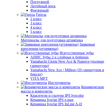
Погружной
Литейный воск
Фрезерный
Гипсы
2 класс
3 класс
4 класс
5 класс
Материалы для подготовки штампика
Замковые
крепления (аттачмены)
Искусственные зубы
АНИС Зубы 2-х слойные в бобинах
Yamahachi Gloria New Ace & Naperce (полные
гарнитуры)
Yamahachi New Ace / Million (20 гарнитуров в
боксах)
VITA MFT
Инструменты
Керамические
массы и композиты
Красители и глазури IPS Ivocolor
Керамика Ivoclar IPS e.max
Керамика Ivoclar IPS InLine A-D